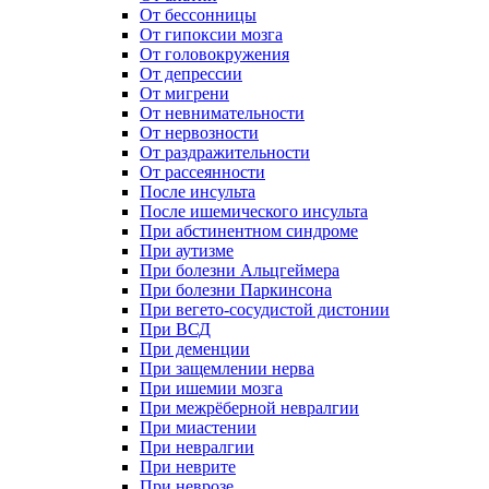
От бессонницы
От гипоксии мозга
От головокружения
От депрессии
От мигрени
От невнимательности
От нервозности
От раздражительности
От рассеянности
После инсульта
После ишемического инсульта
При абстинентном синдроме
При аутизме
При болезни Альцгеймера
При болезни Паркинсона
При вегето-сосудистой дистонии
При ВСД
При деменции
При защемлении нерва
При ишемии мозга
При межрёберной невралгии
При миастении
При невралгии
При неврите
При неврозе