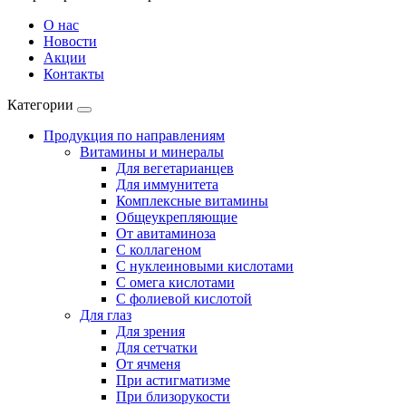
О нас
Новости
Акции
Контакты
Категории
Продукция по направлениям
Витамины и минералы
Для вегетарианцев
Для иммунитета
Комплексные витамины
Общеукрепляющие
От авитаминоза
С коллагеном
С нуклеиновыми кислотами
С омега кислотами
С фолиевой кислотой
Для глаз
Для зрения
Для сетчатки
От ячменя
При астигматизме
При близорукости