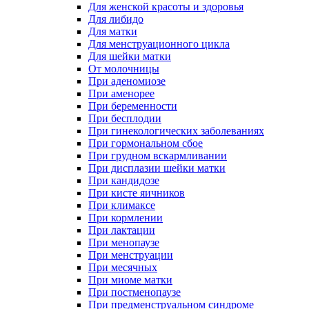
Для женской красоты и здоровья
Для либидо
Для матки
Для менструационного цикла
Для шейки матки
От молочницы
При аденомиозе
При аменорее
При беременности
При бесплодии
При гинекологических заболеваниях
При гормональном сбое
При грудном вскармливании
При дисплазии шейки матки
При кандидозе
При кисте яичников
При климаксе
При кормлении
При лактации
При менопаузе
При менструации
При месячных
При миоме матки
При постменопаузе
При предменструальном синдроме