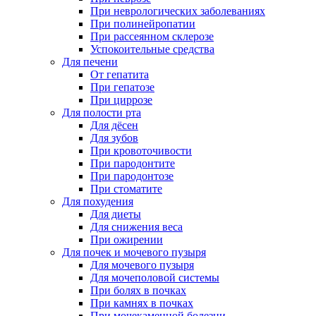
При неврологических заболеваниях
При полинейропатии
При рассеянном склерозе
Успокоительные средства
Для печени
От гепатита
При гепатозе
При циррозе
Для полости рта
Для дёсен
Для зубов
При кровоточивости
При пародонтите
При пародонтозе
При стоматите
Для похудения
Для диеты
Для снижения веса
При ожирении
Для почек и мочевого пузыря
Для мочевого пузыря
Для мочеполовой системы
При болях в почках
При камнях в почках
При мочекаменной болезни