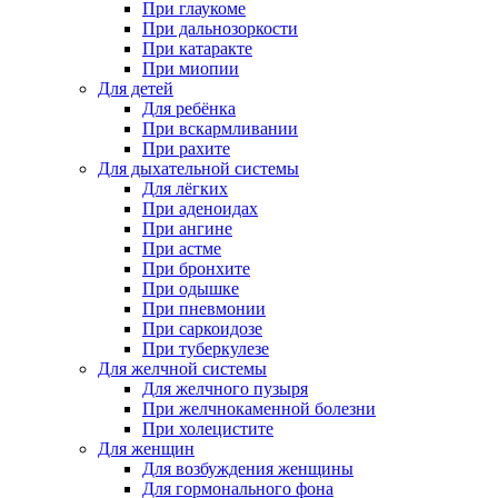
При глаукоме
При дальнозоркости
При катаракте
При миопии
Для детей
Для ребёнка
При вскармливании
При рахите
Для дыхательной системы
Для лёгких
При аденоидах
При ангине
При астме
При бронхите
При одышке
При пневмонии
При саркоидозе
При туберкулезе
Для желчной системы
Для желчного пузыря
При желчнокаменной болезни
При холецистите
Для женщин
Для возбуждения женщины
Для гормонального фона