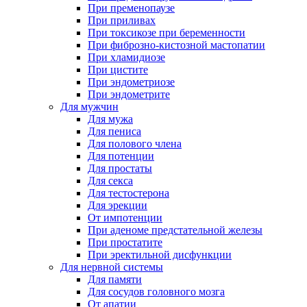
При пременопаузе
При приливах
При токсикозе при беременности
При фиброзно-кистозной мастопатии
При хламидиозе
При цистите
При эндометриозе
При эндометрите
Для мужчин
Для мужа
Для пениса
Для полового члена
Для потенции
Для простаты
Для секса
Для тестостерона
Для эрекции
От импотенции
При аденоме предстательной железы
При простатите
При эректильной дисфункции
Для нервной системы
Для памяти
Для сосудов головного мозга
От апатии