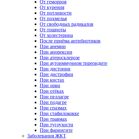
От геморроя
От курения
От потливости
От похмелья
От свободных радикалов
От тошноты
От холестерина
После приёма антибиотиков
При анемии
При анорексии
При атеросклерозе
При аутоиммунном тиреоидите
При дистонии
При дистрофии
При кистах
При орви
При отёках
При пеллагре
При подагре
При спазмах
При стафилококке
При травмах
При тугоухости
При фарингите
Заболевания ЖКТ