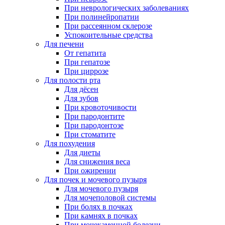
При неврологических заболеваниях
При полинейропатии
При рассеянном склерозе
Успокоительные средства
Для печени
От гепатита
При гепатозе
При циррозе
Для полости рта
Для дёсен
Для зубов
При кровоточивости
При пародонтите
При пародонтозе
При стоматите
Для похудения
Для диеты
Для снижения веса
При ожирении
Для почек и мочевого пузыря
Для мочевого пузыря
Для мочеполовой системы
При болях в почках
При камнях в почках
При мочекаменной болезни