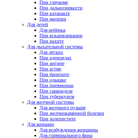
При глаукоме
При дальнозоркости
При катаракте
При миопии
Для детей
Для ребёнка
При вскармливании
При рахите
Для дыхательной системы
Для лёгких
При аденоидах
При ангине
При астме
При бронхите
При одышке
При пневмонии
При саркоидозе
При туберкулезе
Для желчной системы
Для желчного пузыря
При желчнокаменной болезни
При холецистите
Для женщин
Для возбуждения женщины
Для гормонального фона