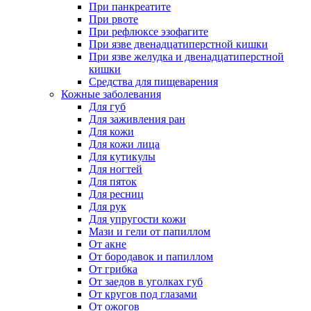
При панкреатите
При рвоте
При рефлюксе эзофагите
При язве двенадцатиперстной кишки
При язве желудка и двенадцатиперстной
кишки
Средства для пищеварения
Кожные заболевания
Для губ
Для заживления ран
Для кожи
Для кожи лица
Для кутикулы
Для ногтей
Для пяток
Для ресниц
Для рук
Для упругости кожи
Мази и гели от папиллом
От акне
От бородавок и папиллом
От грибка
От заедов в уголках губ
От кругов под глазами
От ожогов