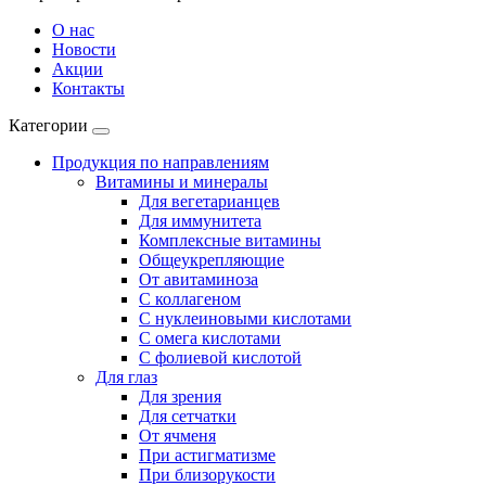
О нас
Новости
Акции
Контакты
Категории
Продукция по направлениям
Витамины и минералы
Для вегетарианцев
Для иммунитета
Комплексные витамины
Общеукрепляющие
От авитаминоза
С коллагеном
С нуклеиновыми кислотами
С омега кислотами
С фолиевой кислотой
Для глаз
Для зрения
Для сетчатки
От ячменя
При астигматизме
При близорукости