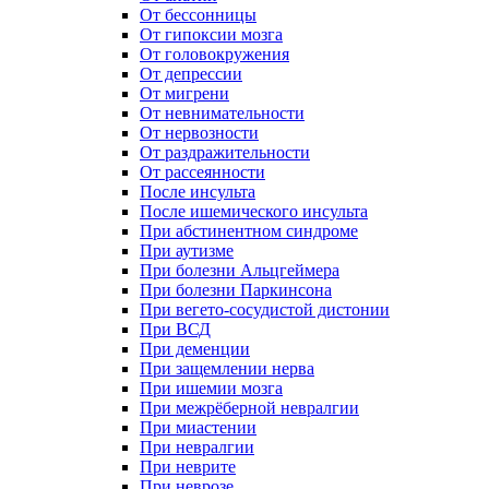
От бессонницы
От гипоксии мозга
От головокружения
От депрессии
От мигрени
От невнимательности
От нервозности
От раздражительности
От рассеянности
После инсульта
После ишемического инсульта
При абстинентном синдроме
При аутизме
При болезни Альцгеймера
При болезни Паркинсона
При вегето-сосудистой дистонии
При ВСД
При деменции
При защемлении нерва
При ишемии мозга
При межрёберной невралгии
При миастении
При невралгии
При неврите
При неврозе