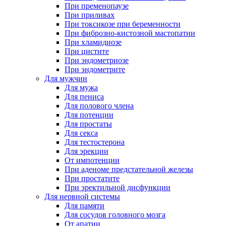
При пременопаузе
При приливах
При токсикозе при беременности
При фиброзно-кистозной мастопатии
При хламидиозе
При цистите
При эндометриозе
При эндометрите
Для мужчин
Для мужа
Для пениса
Для полового члена
Для потенции
Для простаты
Для секса
Для тестостерона
Для эрекции
От импотенции
При аденоме предстательной железы
При простатите
При эректильной дисфункции
Для нервной системы
Для памяти
Для сосудов головного мозга
От апатии