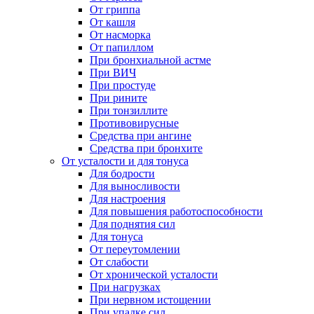
От гриппа
От кашля
От насморка
От папиллом
При бронхиальной астме
При ВИЧ
При простуде
При рините
При тонзиллите
Противовирусные
Средства при ангине
Средства при бронхите
От усталости и для тонуса
Для бодрости
Для выносливости
Для настроения
Для повышения работоспособности
Для поднятия сил
Для тонуса
От переутомлении
От слабости
От хронической усталости
При нагрузках
При нервном истощении
При упадке сил