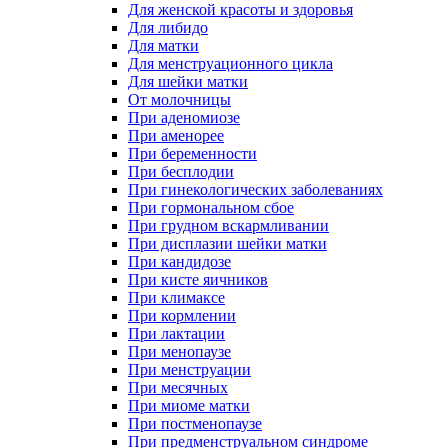
Для женской красоты и здоровья
Для либидо
Для матки
Для менструационного цикла
Для шейки матки
От молочницы
При аденомиозе
При аменорее
При беременности
При бесплодии
При гинекологических заболеваниях
При гормональном сбое
При грудном вскармливании
При дисплазии шейки матки
При кандидозе
При кисте яичников
При климаксе
При кормлении
При лактации
При менопаузе
При менструации
При месячных
При миоме матки
При постменопаузе
При предменструальном синдроме