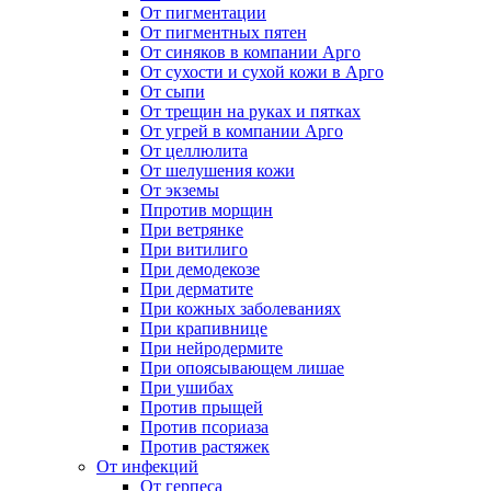
От пигментации
От пигментных пятен
От синяков в компании Арго
От сухости и сухой кожи в Арго
От сыпи
От трещин на руках и пятках
От угрей в компании Арго
От целлюлита
От шелушения кожи
От экземы
Ппротив морщин
При ветрянке
При витилиго
При демодекозе
При дерматите
При кожных заболеваниях
При крапивнице
При нейродермите
При опоясывающем лишае
При ушибах
Против прыщей
Против псориаза
Против растяжек
От инфекций
От герпеса