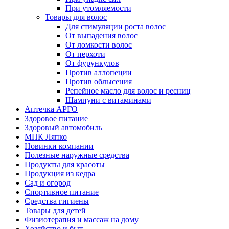
При утомляемости
Товары для волос
Для стимуляции роста волос
От выпадения волос
От ломкости волос
От перхоти
От фурункулов
Против аллопеции
Против облысения
Репейное масло для волос и ресниц
Шампуни с витаминами
Аптечка АРГО
Здоровое питание
Здоровый автомобиль
МПК Ляпко
Новинки компании
Полезные наружные средства
Продукты для красоты
Продукция из кедра
Сад и огород
Спортивное питание
Средства гигиены
Товары для детей
Физиотерапия и массаж на дому
Хозяйство и быт