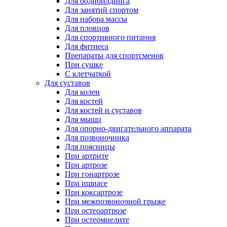
Для бодибилдинга
Для занятий спортом
Для набора массы
Для пловцов
Для спортивного питания
Для фитнеса
Препараты для спортсменов
При сушке
С клетчаткой
Для суставов
Для колен
Для костей
Для костей и суставов
Для мышц
Для опорно-двигательного аппарата
Для позвоночника
Для поясницы
При артрите
При артрозе
При гонартрозе
При ишиасе
При коксартрозе
При межпозвоночной грыже
При остеоартрозе
При остеомиелите