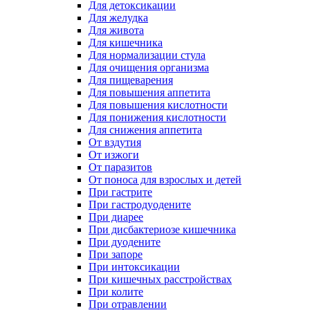
Для детоксикации
Для желудка
Для живота
Для кишечника
Для нормализации стула
Для очищения организма
Для пищеварения
Для повышения аппетита
Для повышения кислотности
Для понижения кислотности
Для снижения аппетита
От вздутия
От изжоги
От паразитов
От поноса для взрослых и детей
При гастрите
При гастродуодените
При диарее
При дисбактериозе кишечника
При дуодените
При запоре
При интоксикации
При кишечных расстройствах
При колите
При отравлении