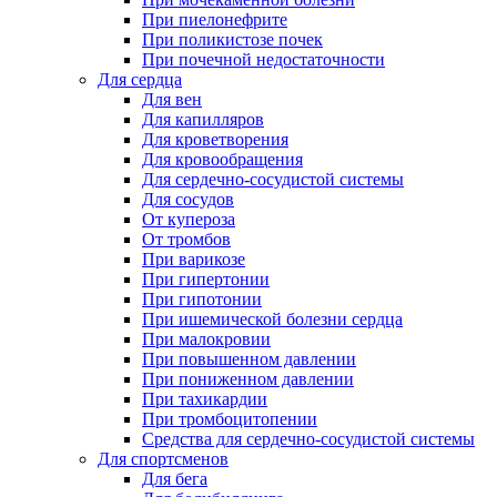
При пиелонефрите
При поликистозе почек
При почечной недостаточности
Для сердца
Для вен
Для капилляров
Для кроветворения
Для кровообращения
Для сердечно-сосудистой системы
Для сосудов
От купероза
От тромбов
При варикозе
При гипертонии
При гипотонии
При ишемической болезни сердца
При малокровии
При повышенном давлении
При пониженном давлении
При тахикардии
При тромбоцитопении
Средства для сердечно-сосудистой системы
Для спортсменов
Для бега