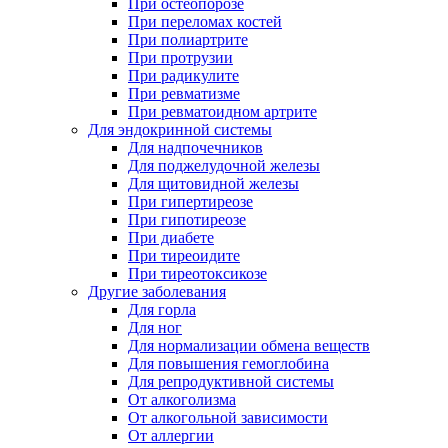
При остеопорозе
При переломах костей
При полиартрите
При протрузии
При радикулите
При ревматизме
При ревматоидном артрите
Для эндокринной системы
Для надпочечников
Для поджелудочной железы
Для щитовидной железы
При гипертиреозе
При гипотиреозе
При диабете
При тиреоидите
При тиреотоксикозе
Другие заболевания
Для горла
Для ног
Для нормализации обмена веществ
Для повышения гемоглобина
Для репродуктивной системы
От алкоголизма
От алкогольной зависимости
От аллергии