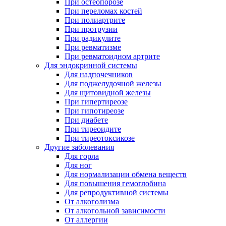
При остеопорозе
При переломах костей
При полиартрите
При протрузии
При радикулите
При ревматизме
При ревматоидном артрите
Для эндокринной системы
Для надпочечников
Для поджелудочной железы
Для щитовидной железы
При гипертиреозе
При гипотиреозе
При диабете
При тиреоидите
При тиреотоксикозе
Другие заболевания
Для горла
Для ног
Для нормализации обмена веществ
Для повышения гемоглобина
Для репродуктивной системы
От алкоголизма
От алкогольной зависимости
От аллергии