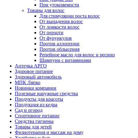
При утомляемости
Товары для волос
Для стимуляции роста волос
От выпадения волос
От ломкости волос
От перхоти
От фурункулов
Против аллопеции
Против облысения
Репейное масло для волос и ресниц
Шампуни с витаминами
Аптечка АРГО
Здоровое питание
Здоровый автомобиль
МПК Ляпко
Новинки компании
Полезные наружные средства
Продукты для красоты
Продукция из кедра
Сад и огород
Спортивное питание
Средства гигиены
Товары для детей
Физиотерапия и массаж на дому
Хозяйство и быт