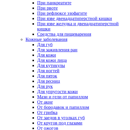
При панкреатите
При рвоте
При рефлюксе эзофагите
При язве двенадцатиперстной кишки
При язве желудка и двенадцатиперстной
кишки
Средства для пищеварения
Кожные заболевания
Для губ
Для заживления ран
Для кожи
Для кожи лица
Для кутикулы
Для ногтей
Для пяток
Для ресниц
Для рук
Для упругости кожи
Мази и гели от папиллом
От акне
От бородавок и папиллом
От грибка
От заедов в уголках губ
От кругов под глазами
От ожогов