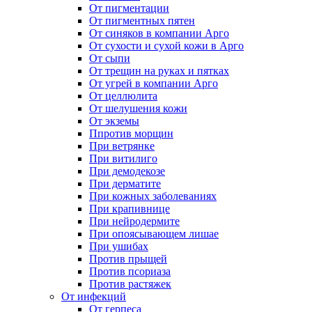
От пигментации
От пигментных пятен
От синяков в компании Арго
От сухости и сухой кожи в Арго
От сыпи
От трещин на руках и пятках
От угрей в компании Арго
От целлюлита
От шелушения кожи
От экземы
Ппротив морщин
При ветрянке
При витилиго
При демодекозе
При дерматите
При кожных заболеваниях
При крапивнице
При нейродермите
При опоясывающем лишае
При ушибах
Против прыщей
Против псориаза
Против растяжек
От инфекций
От герпеса