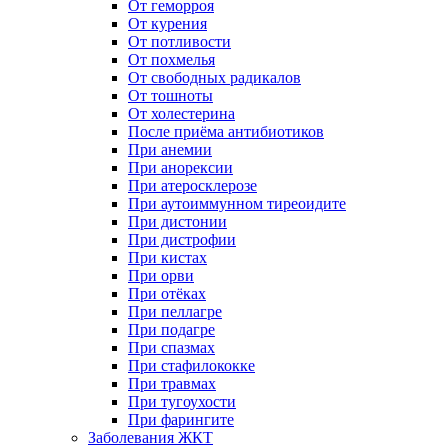
От геморроя
От курения
От потливости
От похмелья
От свободных радикалов
От тошноты
От холестерина
После приёма антибиотиков
При анемии
При анорексии
При атеросклерозе
При аутоиммунном тиреоидите
При дистонии
При дистрофии
При кистах
При орви
При отёках
При пеллагре
При подагре
При спазмах
При стафилококке
При травмах
При тугоухости
При фарингите
Заболевания ЖКТ