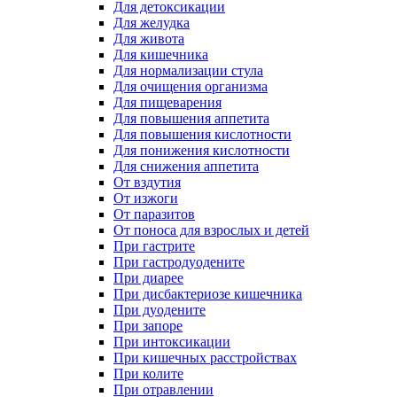
Для детоксикации
Для желудка
Для живота
Для кишечника
Для нормализации стула
Для очищения организма
Для пищеварения
Для повышения аппетита
Для повышения кислотности
Для понижения кислотности
Для снижения аппетита
От вздутия
От изжоги
От паразитов
От поноса для взрослых и детей
При гастрите
При гастродуодените
При диарее
При дисбактериозе кишечника
При дуодените
При запоре
При интоксикации
При кишечных расстройствах
При колите
При отравлении