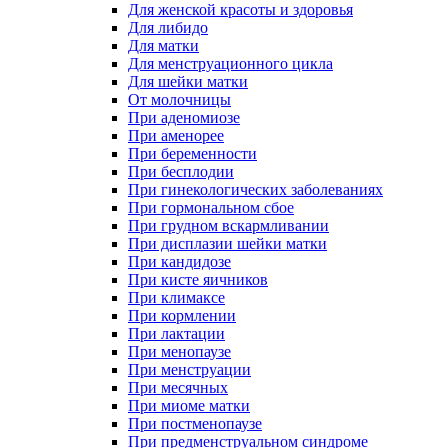
Для женской красоты и здоровья
Для либидо
Для матки
Для менструационного цикла
Для шейки матки
От молочницы
При аденомиозе
При аменорее
При беременности
При бесплодии
При гинекологических заболеваниях
При гормональном сбое
При грудном вскармливании
При дисплазии шейки матки
При кандидозе
При кисте яичников
При климаксе
При кормлении
При лактации
При менопаузе
При менструации
При месячных
При миоме матки
При постменопаузе
При предменструальном синдроме