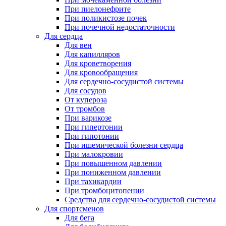
При пиелонефрите
При поликистозе почек
При почечной недостаточности
Для сердца
Для вен
Для капилляров
Для кроветворения
Для кровообращения
Для сердечно-сосудистой системы
Для сосудов
От купероза
От тромбов
При варикозе
При гипертонии
При гипотонии
При ишемической болезни сердца
При малокровии
При повышенном давлении
При пониженном давлении
При тахикардии
При тромбоцитопении
Средства для сердечно-сосудистой системы
Для спортсменов
Для бега