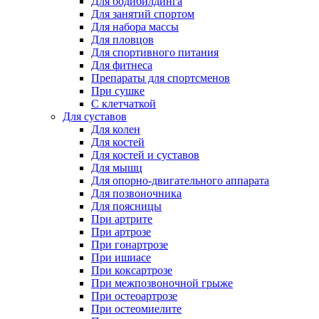
Для бодибилдинга
Для занятий спортом
Для набора массы
Для пловцов
Для спортивного питания
Для фитнеса
Препараты для спортсменов
При сушке
С клетчаткой
Для суставов
Для колен
Для костей
Для костей и суставов
Для мышц
Для опорно-двигательного аппарата
Для позвоночника
Для поясницы
При артрите
При артрозе
При гонартрозе
При ишиасе
При коксартрозе
При межпозвоночной грыже
При остеоартрозе
При остеомиелите