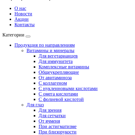
О нас
Новости
Акции
Контакты
Категории
Продукция по направлениям
Витамины и минералы
Для вегетарианцев
Для иммунитета
Комплексные витамины
Общеукрепляющие
От авитаминоза
С коллагеном
С нуклеиновыми кислотами
С омега кислотами
С фолиевой кислотой
Для глаз
Для зрения
Для сетчатки
От ячменя
При астигматизме
При близорукости