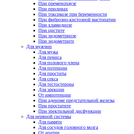
При пременопаузе
При приливах
При токсикозе при беременности
При фиброзно-кистозной мастопатии
При хламидиозе
При цистите
При эндометриозе
При эндометрите
Для мужчин
Для мужа
Для пениса
Для полового члена
Для потенции
Для простаты
Для секса
Для тестостерона
Для эрекции
От импотенции
При аденоме предстательной железы
При простатите
При эректильной дисфункции
Для нервной системы
Для памяти
Для сосудов головного мозга
От апатии