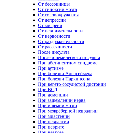
От бессонницы
От гипоксии мозга
От головокружения
От депрессии
От мигрени
От невнимательности
От нервозности
От раздражительности
От рассеянности
После инсульта
После ишемического инсульта
При абстинентном синдроме
При аутизме
При болезни Альцгеймера
При болезни Паркинсона
При вегето-сосудистой дистонии
При ВСД
При деменции
При защемлении нерва
При ишемии мозга
При межрёберной невралгии
При миастении
При невралгии
При неврите
При неврозе