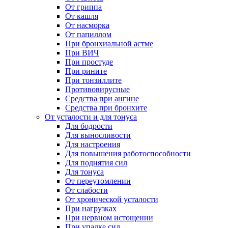
От гриппа
От кашля
От насморка
От папиллом
При бронхиальной астме
При ВИЧ
При простуде
При рините
При тонзиллите
Противовирусные
Средства при ангине
Средства при бронхите
От усталости и для тонуса
Для бодрости
Для выносливости
Для настроения
Для повышения работоспособности
Для поднятия сил
Для тонуса
От переутомлении
От слабости
От хронической усталости
При нагрузках
При нервном истощении
При упадке сил