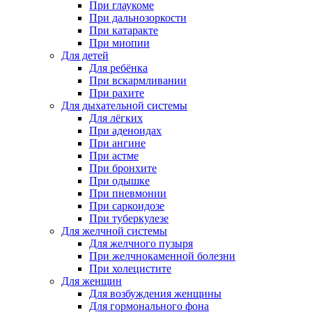
При глаукоме
При дальнозоркости
При катаракте
При миопии
Для детей
Для ребёнка
При вскармливании
При рахите
Для дыхательной системы
Для лёгких
При аденоидах
При ангине
При астме
При бронхите
При одышке
При пневмонии
При саркоидозе
При туберкулезе
Для желчной системы
Для желчного пузыря
При желчнокаменной болезни
При холецистите
Для женщин
Для возбуждения женщины
Для гормонального фона