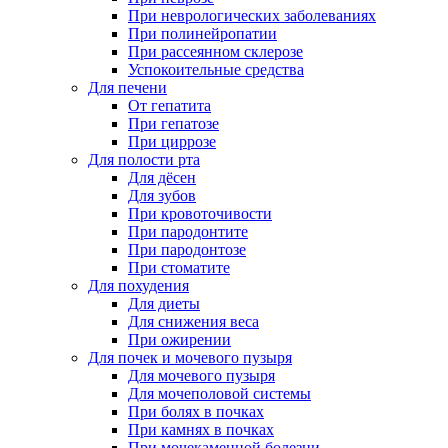
При неврологических заболеваниях
При полинейропатии
При рассеянном склерозе
Успокоительные средства
Для печени
От гепатита
При гепатозе
При циррозе
Для полости рта
Для дёсен
Для зубов
При кровоточивости
При пародонтите
При пародонтозе
При стоматите
Для похудения
Для диеты
Для снижения веса
При ожирении
Для почек и мочевого пузыря
Для мочевого пузыря
Для мочеполовой системы
При болях в почках
При камнях в почках
При мочекаменной болезни