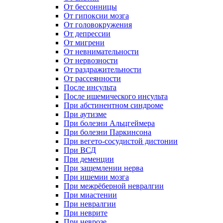
От бессонницы
От гипоксии мозга
От головокружения
От депрессии
От мигрени
От невнимательности
От нервозности
От раздражительности
От рассеянности
После инсульта
После ишемического инсульта
При абстинентном синдроме
При аутизме
При болезни Альцгеймера
При болезни Паркинсона
При вегето-сосудистой дистонии
При ВСД
При деменции
При защемлении нерва
При ишемии мозга
При межрёберной невралгии
При миастении
При невралгии
При неврите
При неврозе