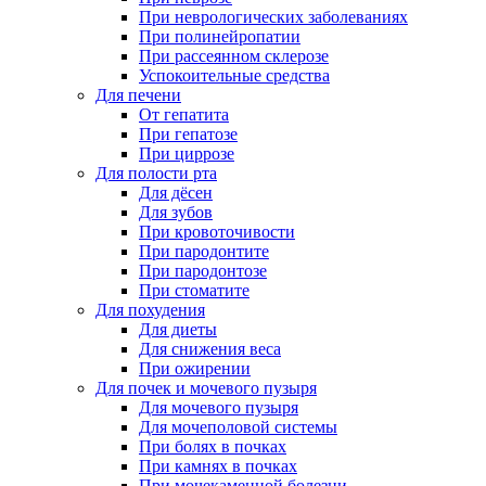
При неврологических заболеваниях
При полинейропатии
При рассеянном склерозе
Успокоительные средства
Для печени
От гепатита
При гепатозе
При циррозе
Для полости рта
Для дёсен
Для зубов
При кровоточивости
При пародонтите
При пародонтозе
При стоматите
Для похудения
Для диеты
Для снижения веса
При ожирении
Для почек и мочевого пузыря
Для мочевого пузыря
Для мочеполовой системы
При болях в почках
При камнях в почках
При мочекаменной болезни