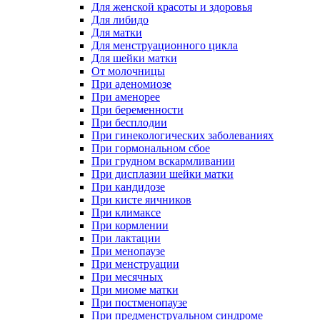
Для женской красоты и здоровья
Для либидо
Для матки
Для менструационного цикла
Для шейки матки
От молочницы
При аденомиозе
При аменорее
При беременности
При бесплодии
При гинекологических заболеваниях
При гормональном сбое
При грудном вскармливании
При дисплазии шейки матки
При кандидозе
При кисте яичников
При климаксе
При кормлении
При лактации
При менопаузе
При менструации
При месячных
При миоме матки
При постменопаузе
При предменструальном синдроме