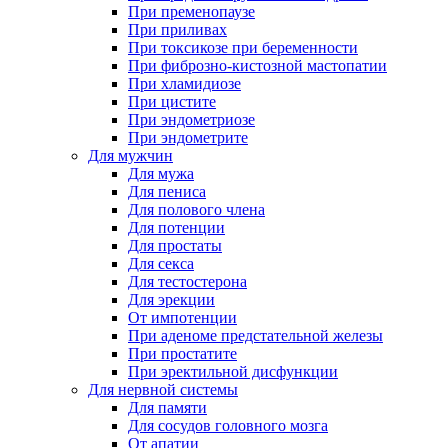
При пременопаузе
При приливах
При токсикозе при беременности
При фиброзно-кистозной мастопатии
При хламидиозе
При цистите
При эндометриозе
При эндометрите
Для мужчин
Для мужа
Для пениса
Для полового члена
Для потенции
Для простаты
Для секса
Для тестостерона
Для эрекции
От импотенции
При аденоме предстательной железы
При простатите
При эректильной дисфункции
Для нервной системы
Для памяти
Для сосудов головного мозга
От апатии