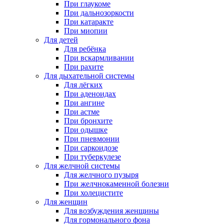
При глаукоме
При дальнозоркости
При катаракте
При миопии
Для детей
Для ребёнка
При вскармливании
При рахите
Для дыхательной системы
Для лёгких
При аденоидах
При ангине
При астме
При бронхите
При одышке
При пневмонии
При саркоидозе
При туберкулезе
Для желчной системы
Для желчного пузыря
При желчнокаменной болезни
При холецистите
Для женщин
Для возбуждения женщины
Для гормонального фона