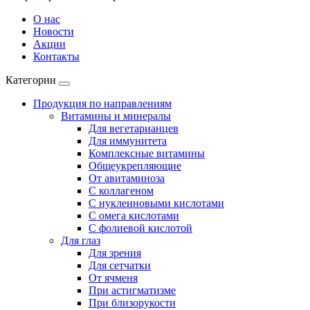
О нас
Новости
Акции
Контакты
Категории
Продукция по направлениям
Витамины и минералы
Для вегетарианцев
Для иммунитета
Комплексные витамины
Общеукрепляющие
От авитаминоза
С коллагеном
С нуклеиновыми кислотами
С омега кислотами
С фолиевой кислотой
Для глаз
Для зрения
Для сетчатки
От ячменя
При астигматизме
При близорукости