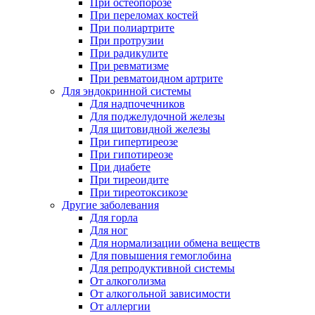
При остеопорозе
При переломах костей
При полиартрите
При протрузии
При радикулите
При ревматизме
При ревматоидном артрите
Для эндокринной системы
Для надпочечников
Для поджелудочной железы
Для щитовидной железы
При гипертиреозе
При гипотиреозе
При диабете
При тиреоидите
При тиреотоксикозе
Другие заболевания
Для горла
Для ног
Для нормализации обмена веществ
Для повышения гемоглобина
Для репродуктивной системы
От алкоголизма
От алкогольной зависимости
От аллергии