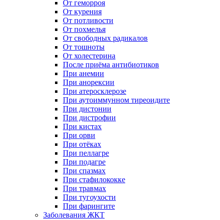
От геморроя
От курения
От потливости
От похмелья
От свободных радикалов
От тошноты
От холестерина
После приёма антибиотиков
При анемии
При анорексии
При атеросклерозе
При аутоиммунном тиреоидите
При дистонии
При дистрофии
При кистах
При орви
При отёках
При пеллагре
При подагре
При спазмах
При стафилококке
При травмах
При тугоухости
При фарингите
Заболевания ЖКТ