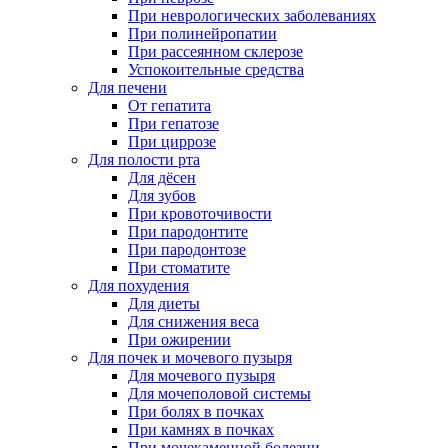
При неврологических заболеваниях
При полинейропатии
При рассеянном склерозе
Успокоительные средства
Для печени
От гепатита
При гепатозе
При циррозе
Для полости рта
Для дёсен
Для зубов
При кровоточивости
При пародонтите
При пародонтозе
При стоматите
Для похудения
Для диеты
Для снижения веса
При ожирении
Для почек и мочевого пузыря
Для мочевого пузыря
Для мочеполовой системы
При болях в почках
При камнях в почках
При мочекаменной болезни