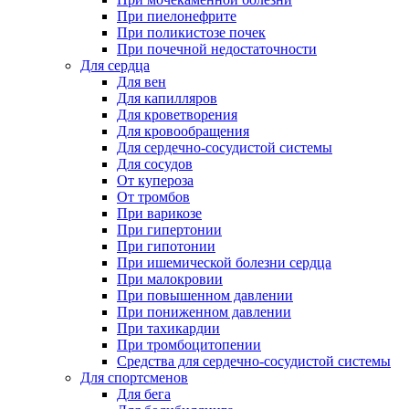
При пиелонефрите
При поликистозе почек
При почечной недостаточности
Для сердца
Для вен
Для капилляров
Для кроветворения
Для кровообращения
Для сердечно-сосудистой системы
Для сосудов
От купероза
От тромбов
При варикозе
При гипертонии
При гипотонии
При ишемической болезни сердца
При малокровии
При повышенном давлении
При пониженном давлении
При тахикардии
При тромбоцитопении
Средства для сердечно-сосудистой системы
Для спортсменов
Для бега