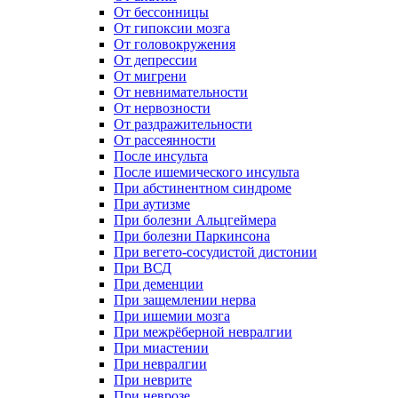
От бессонницы
От гипоксии мозга
От головокружения
От депрессии
От мигрени
От невнимательности
От нервозности
От раздражительности
От рассеянности
После инсульта
После ишемического инсульта
При абстинентном синдроме
При аутизме
При болезни Альцгеймера
При болезни Паркинсона
При вегето-сосудистой дистонии
При ВСД
При деменции
При защемлении нерва
При ишемии мозга
При межрёберной невралгии
При миастении
При невралгии
При неврите
При неврозе