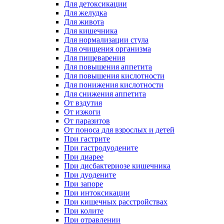
Для детоксикации
Для желудка
Для живота
Для кишечника
Для нормализации стула
Для очищения организма
Для пищеварения
Для повышения аппетита
Для повышения кислотности
Для понижения кислотности
Для снижения аппетита
От вздутия
От изжоги
От паразитов
От поноса для взрослых и детей
При гастрите
При гастродуодените
При диарее
При дисбактериозе кишечника
При дуодените
При запоре
При интоксикации
При кишечных расстройствах
При колите
При отравлении