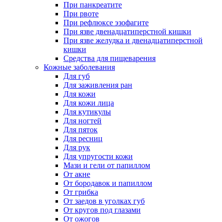
При панкреатите
При рвоте
При рефлюксе эзофагите
При язве двенадцатиперстной кишки
При язве желудка и двенадцатиперстной
кишки
Средства для пищеварения
Кожные заболевания
Для губ
Для заживления ран
Для кожи
Для кожи лица
Для кутикулы
Для ногтей
Для пяток
Для ресниц
Для рук
Для упругости кожи
Мази и гели от папиллом
От акне
От бородавок и папиллом
От грибка
От заедов в уголках губ
От кругов под глазами
От ожогов