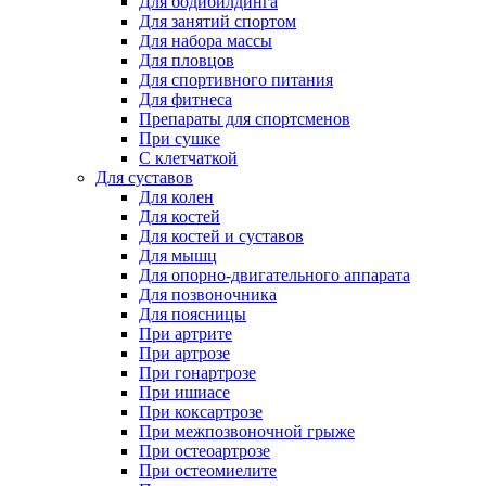
Для бодибилдинга
Для занятий спортом
Для набора массы
Для пловцов
Для спортивного питания
Для фитнеса
Препараты для спортсменов
При сушке
С клетчаткой
Для суставов
Для колен
Для костей
Для костей и суставов
Для мышц
Для опорно-двигательного аппарата
Для позвоночника
Для поясницы
При артрите
При артрозе
При гонартрозе
При ишиасе
При коксартрозе
При межпозвоночной грыже
При остеоартрозе
При остеомиелите