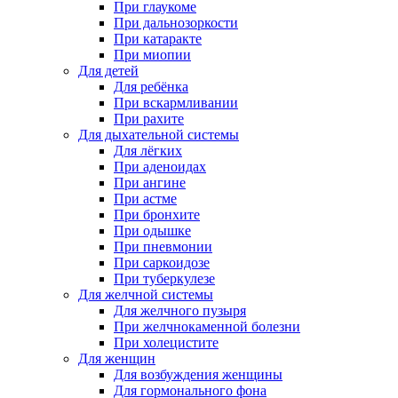
При глаукоме
При дальнозоркости
При катаракте
При миопии
Для детей
Для ребёнка
При вскармливании
При рахите
Для дыхательной системы
Для лёгких
При аденоидах
При ангине
При астме
При бронхите
При одышке
При пневмонии
При саркоидозе
При туберкулезе
Для желчной системы
Для желчного пузыря
При желчнокаменной болезни
При холецистите
Для женщин
Для возбуждения женщины
Для гормонального фона