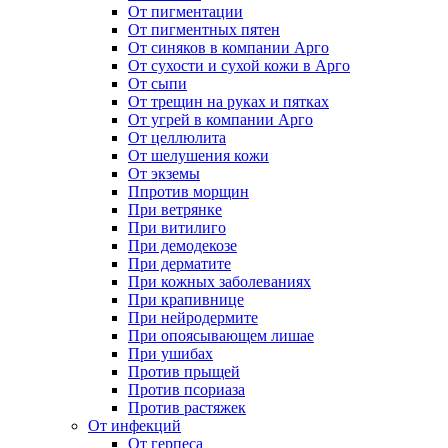
От пигментации
От пигментных пятен
От синяков в компании Арго
От сухости и сухой кожи в Арго
От сыпи
От трещин на руках и пятках
От угрей в компании Арго
От целлюлита
От шелушения кожи
От экземы
Ппротив морщин
При ветрянке
При витилиго
При демодекозе
При дерматите
При кожных заболеваниях
При крапивнице
При нейродермите
При опоясывающем лишае
При ушибах
Против прыщей
Против псориаза
Против растяжек
От инфекций
От герпеса