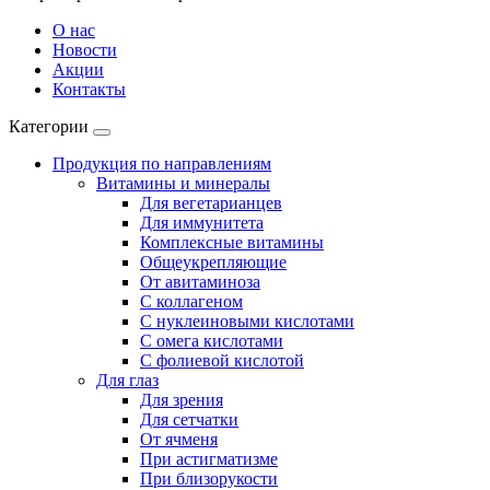
О нас
Новости
Акции
Контакты
Категории
Продукция по направлениям
Витамины и минералы
Для вегетарианцев
Для иммунитета
Комплексные витамины
Общеукрепляющие
От авитаминоза
С коллагеном
С нуклеиновыми кислотами
С омега кислотами
С фолиевой кислотой
Для глаз
Для зрения
Для сетчатки
От ячменя
При астигматизме
При близорукости