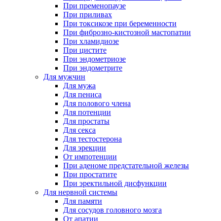
При пременопаузе
При приливах
При токсикозе при беременности
При фиброзно-кистозной мастопатии
При хламидиозе
При цистите
При эндометриозе
При эндометрите
Для мужчин
Для мужа
Для пениса
Для полового члена
Для потенции
Для простаты
Для секса
Для тестостерона
Для эрекции
От импотенции
При аденоме предстательной железы
При простатите
При эректильной дисфункции
Для нервной системы
Для памяти
Для сосудов головного мозга
От апатии