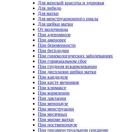
Для женской красоты и здоровья
Для либидо
Для матки
Для менструационного цикла
Для шейки матки
От молочницы
При аденомиозе
При аменорее
При беременности
При бесплодии
При гинекологических заболеваниях
При гормональном сбое
При грудном вскармливании
При дисплазии шейки матки
При кандидозе
При кисте яичников
При климаксе
При кормлении
При лактации
При менопаузе
При менструации
При месячных
При миоме матки
При постменопаузе
При предменструальном синдроме