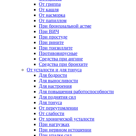
От гриппа
От кашля
От насморка
От папиллом
При бронхиальной астме
При ВИЧ
При простуде
При рините
При тонзиллите
Противовирусные
Средства при ангине
Средства при бронхите
От усталости и для тонуса
Для бодрости
Для выносливости
Для настроения
Для повышения работоспособности
Для поднятия сил
Для тонуса
От переутомлении
От слабости
От хронической усталости
При нагрузках
При нервном истощении
При упадке сил