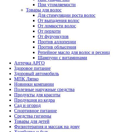
При утомляемости
Товары для волос
Для стимуляции роста волос
От выпадения волос
От ломкости волос
От перхоти
От фурункулов
Против аллопеции
Против облысения
Репейное масло для волос и ресниц
Шампуни с витаминами
Аптечка АРГО
Здоровое питание
Здоровый автомобиль
МПК Ляпко
Новинки компании
Полезные наружные средства
Продукты для красоты
Продукция из кедра
Сад и огород
Спортивное питание
Средства гигиены
Товары для детей
Физиотерапия и массаж на дому
Хозяйство и быт