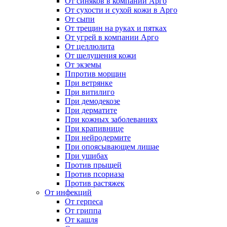
От синяков в компании Арго
От сухости и сухой кожи в Арго
От сыпи
От трещин на руках и пятках
От угрей в компании Арго
От целлюлита
От шелушения кожи
От экземы
Ппротив морщин
При ветрянке
При витилиго
При демодекозе
При дерматите
При кожных заболеваниях
При крапивнице
При нейродермите
При опоясывающем лишае
При ушибах
Против прыщей
Против псориаза
Против растяжек
От инфекций
От герпеса
От гриппа
От кашля