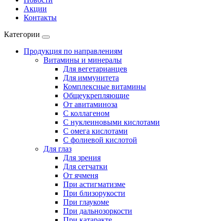
Акции
Контакты
Категории
Продукция по направлениям
Витамины и минералы
Для вегетарианцев
Для иммунитета
Комплексные витамины
Общеукрепляющие
От авитаминоза
С коллагеном
С нуклеиновыми кислотами
С омега кислотами
С фолиевой кислотой
Для глаз
Для зрения
Для сетчатки
От ячменя
При астигматизме
При близорукости
При глаукоме
При дальнозоркости
При катаракте