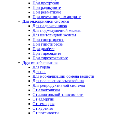
При протрузии
При радикулите
При ревматизме
При ревматоидном артрите
Для эндокринной системы
Для надпочечников
Для поджелудочной железы
Для щитовидной железы
При гипертиреозе
При гипотиреозе
При диабете
При тиреоидите
При тиреотоксикозе
Другие заболевания
Для горла
Для ног
Для нормализации обмена веществ
Для повышения гемоглобина
Для репродуктивной системы
От алкоголизма
От алкогольной зависимости
От аллергии
От геморроя
От курения
От потливости