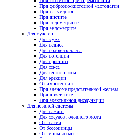
При токсикозе при беременности
При фиброзно-кистозной мастопатии
При хламидиозе
При цистите
При эндометриозе
При эндометрите
Для мужчин
Для мужа
Для пениса
Для полового члена
Для потенции
Для простаты
Для секса
Для тестостерона
Для эрекции
От импотенции
При аденоме предстательной железы
При простатите
При эректильной дисфункции
Для нервной системы
Для памяти
Для сосудов головного мозга
От апатии
От бессонницы
От гипоксии мозга