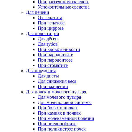
При рассеянном склерозе
Успокоительные средства
Для печени
От гепатита
При гепатозе
При циррозе
Для полости рта
Для дёсен
Для зубов
При кровоточивости
При пародонтите
При пародонтозе
При стоматите
Для похудения
Для диеты
Для снижения веса
При ожирении
Для почек и мочевого пузыря
Для мочевого пузыря
Для мочеполовой системы
При болях в почках
При камнях в почках
При мочекаменной болезни
При пиелонефрите
При поликистозе почек