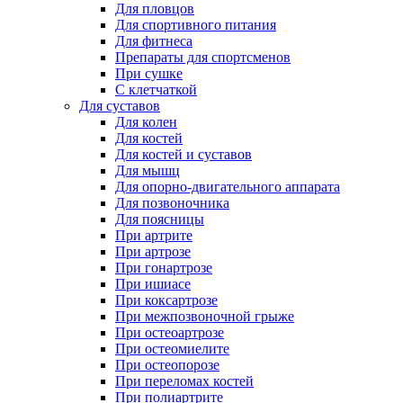
Для пловцов
Для спортивного питания
Для фитнеса
Препараты для спортсменов
При сушке
С клетчаткой
Для суставов
Для колен
Для костей
Для костей и суставов
Для мышц
Для опорно-двигательного аппарата
Для позвоночника
Для поясницы
При артрите
При артрозе
При гонартрозе
При ишиасе
При коксартрозе
При межпозвоночной грыже
При остеоартрозе
При остеомиелите
При остеопорозе
При переломах костей
При полиартрите