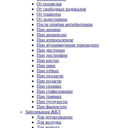
От похмелья
От свободных радикалов
От тошноты
От холестерина
После приёма антибиотиков
При анемии
При анорексии
При атеросклерозе
При аутоиммунном тиреоидите
При дистонии
При дистрофии
При кистах
При орви
При отёках
При пеллагре
При подагре
При спазмах
При стафилококке
При травмах
При тугоухости
При фарингите
Заболевания ЖКТ
Для детоксикации
Для желудка
Для живота