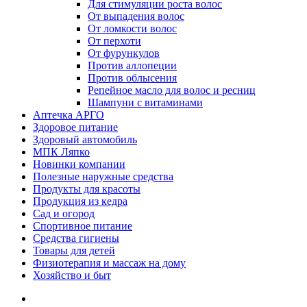
Для стимуляции роста волос
От выпадения волос
От ломкости волос
От перхоти
От фурункулов
Против аллопеции
Против облысения
Репейное масло для волос и ресниц
Шампуни с витаминами
Аптечка АРГО
Здоровое питание
Здоровый автомобиль
МПК Ляпко
Новинки компании
Полезные наружные средства
Продукты для красоты
Продукция из кедра
Сад и огород
Спортивное питание
Средства гигиены
Товары для детей
Физиотерапия и массаж на дому
Хозяйство и быт