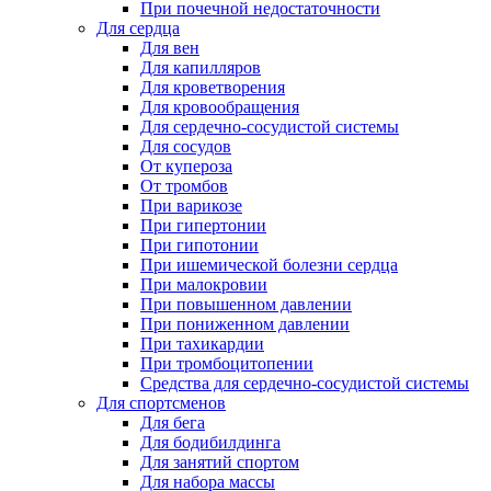
При почечной недостаточности
Для сердца
Для вен
Для капилляров
Для кроветворения
Для кровообращения
Для сердечно-сосудистой системы
Для сосудов
От купероза
От тромбов
При варикозе
При гипертонии
При гипотонии
При ишемической болезни сердца
При малокровии
При повышенном давлении
При пониженном давлении
При тахикардии
При тромбоцитопении
Средства для сердечно-сосудистой системы
Для спортсменов
Для бега
Для бодибилдинга
Для занятий спортом
Для набора массы