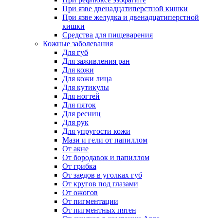
При язве двенадцатиперстной кишки
При язве желудка и двенадцатиперстной
кишки
Средства для пищеварения
Кожные заболевания
Для губ
Для заживления ран
Для кожи
Для кожи лица
Для кутикулы
Для ногтей
Для пяток
Для ресниц
Для рук
Для упругости кожи
Мази и гели от папиллом
От акне
От бородавок и папиллом
От грибка
От заедов в уголках губ
От кругов под глазами
От ожогов
От пигментации
От пигментных пятен