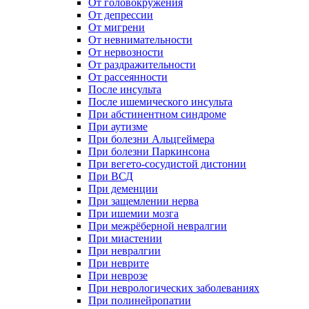
От головокружения
От депрессии
От мигрени
От невнимательности
От нервозности
От раздражительности
От рассеянности
После инсульта
После ишемического инсульта
При абстинентном синдроме
При аутизме
При болезни Альцгеймера
При болезни Паркинсона
При вегето-сосудистой дистонии
При ВСД
При деменции
При защемлении нерва
При ишемии мозга
При межрёберной невралгии
При миастении
При невралгии
При неврите
При неврозе
При неврологических заболеваниях
При полинейропатии