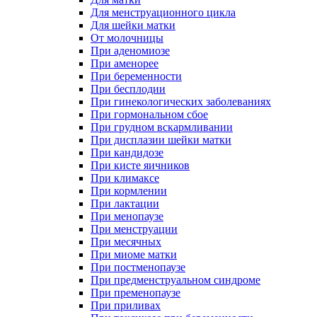
Для менструационного цикла
Для шейки матки
От молочницы
При аденомиозе
При аменорее
При беременности
При бесплодии
При гинекологических заболеваниях
При гормональном сбое
При грудном вскармливании
При дисплазии шейки матки
При кандидозе
При кисте яичников
При климаксе
При кормлении
При лактации
При менопаузе
При менструации
При месячных
При миоме матки
При постменопаузе
При предменструальном синдроме
При пременопаузе
При приливах