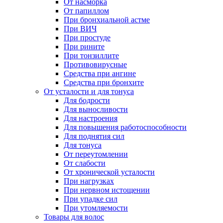
От насморка
От папиллом
При бронхиальной астме
При ВИЧ
При простуде
При рините
При тонзиллите
Противовирусные
Средства при ангине
Средства при бронхите
От усталости и для тонуса
Для бодрости
Для выносливости
Для настроения
Для повышения работоспособности
Для поднятия сил
Для тонуса
От переутомлении
От слабости
От хронической усталости
При нагрузках
При нервном истощении
При упадке сил
При утомляемости
Товары для волос