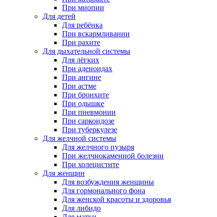
При миопии
Для детей
Для ребёнка
При вскармливании
При рахите
Для дыхательной системы
Для лёгких
При аденоидах
При ангине
При астме
При бронхите
При одышке
При пневмонии
При саркоидозе
При туберкулезе
Для желчной системы
Для желчного пузыря
При желчнокаменной болезни
При холецистите
Для женщин
Для возбуждения женщины
Для гормонального фона
Для женской красоты и здоровья
Для либидо
Для матки