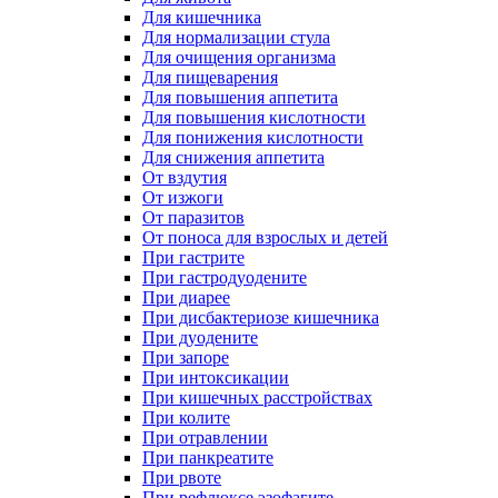
Для кишечника
Для нормализации стула
Для очищения организма
Для пищеварения
Для повышения аппетита
Для повышения кислотности
Для понижения кислотности
Для снижения аппетита
От вздутия
От изжоги
От паразитов
От поноса для взрослых и детей
При гастрите
При гастродуодените
При диарее
При дисбактериозе кишечника
При дуодените
При запоре
При интоксикации
При кишечных расстройствах
При колите
При отравлении
При панкреатите
При рвоте
При рефлюксе эзофагите