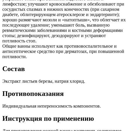
лимфостазе; улучшают кровоснабжение и обезболивают при
сосудистых спазмах в нижних конечностях (при сахарном
диабете, облитерирующем атеросклерозе и эндартериите);
хорошо размягчают мозоли и «натоптыши», что облегчает их
последующее удаление; уменьшают боль, вызванную
ревматическими заболеваниями и костными деформациями
стопы; дезинфицируют, дезодорируют и устраняют
потливость стоп.
Общие ванны используют как противовоспалительное и
антисептическое средство при дерматозах, при повышенной
потливости.
Состав
Экстракт листьев березы, натрия хлорид.
Противопоказания
Индивидуальная непереносимость компонентов.
Инструкция по применению
Для приготовления ножной ванны растворить содержимое