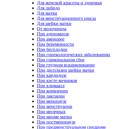
Для женской красоты и здоровья
Для либидо
Для матки
Для менструационного цикла
Для шейки матки
От молочницы
При аденомиозе
При аменорее
При беременности
При бесплодии
При гинекологических заболеваниях
При гормональном сбое
При грудном вскармливании
При дисплазии шейки матки
При кандидозе
При кисте яичников
При климаксе
При кормлении
При лактации
При менопаузе
При менструации
При месячных
При миоме матки
При постменопаузе
При предменструальном синдроме