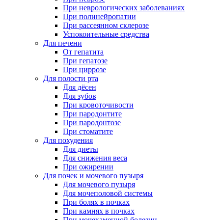
При неврологических заболеваниях
При полинейропатии
При рассеянном склерозе
Успокоительные средства
Для печени
От гепатита
При гепатозе
При циррозе
Для полости рта
Для дёсен
Для зубов
При кровоточивости
При пародонтите
При пародонтозе
При стоматите
Для похудения
Для диеты
Для снижения веса
При ожирении
Для почек и мочевого пузыря
Для мочевого пузыря
Для мочеполовой системы
При болях в почках
При камнях в почках
При мочекаменной болезни