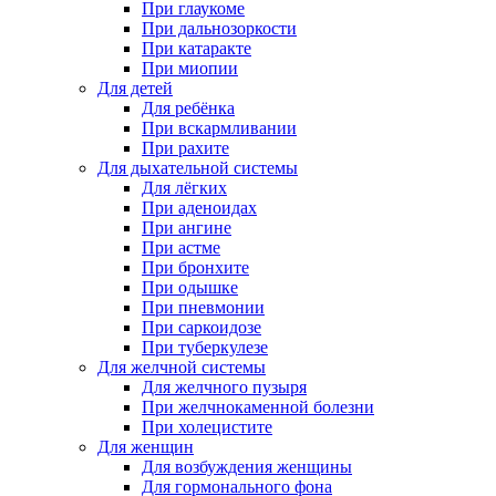
При глаукоме
При дальнозоркости
При катаракте
При миопии
Для детей
Для ребёнка
При вскармливании
При рахите
Для дыхательной системы
Для лёгких
При аденоидах
При ангине
При астме
При бронхите
При одышке
При пневмонии
При саркоидозе
При туберкулезе
Для желчной системы
Для желчного пузыря
При желчнокаменной болезни
При холецистите
Для женщин
Для возбуждения женщины
Для гормонального фона