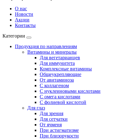
О нас
Новости
Акции
Контакты
Категории
Продукция по направлениям
Витамины и минералы
Для вегетарианцев
Для иммунитета
Комплексные витамины
Общеукрепляющие
От авитаминоза
С коллагеном
С нуклеиновыми кислотами
С омега кислотами
С фолиевой кислотой
Для глаз
Для зрения
Для сетчатки
От ячменя
При астигматизме
При близорукости