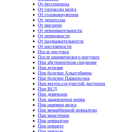
От бессонницы
От гипоксии мозга
От головокружения
От депрессии
От мигрени
От невнимательности
От нервозности
От раздражительности
От рассеянности
После инсульта
После ишемического инсульта
При абстинентном синдроме
При аутизме
При болезни Альцгеймера
При болезни Паркинсона
При вегето-сосудистой дистонии
При ВСД
При деменции
При защемлении нерва
При ишемии мозга
При межрёберной невралгии
При миастении
При невралгии
При неврите
При неврозе