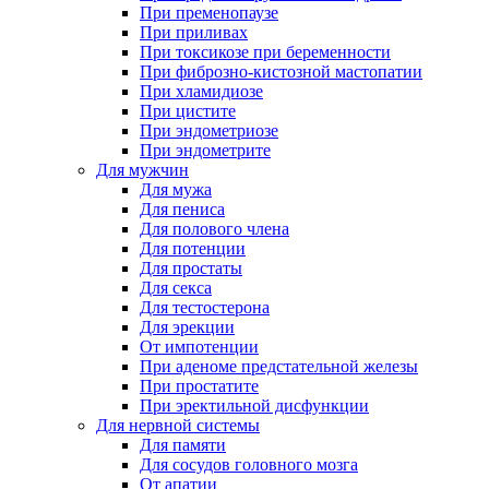
При пременопаузе
При приливах
При токсикозе при беременности
При фиброзно-кистозной мастопатии
При хламидиозе
При цистите
При эндометриозе
При эндометрите
Для мужчин
Для мужа
Для пениса
Для полового члена
Для потенции
Для простаты
Для секса
Для тестостерона
Для эрекции
От импотенции
При аденоме предстательной железы
При простатите
При эректильной дисфункции
Для нервной системы
Для памяти
Для сосудов головного мозга
От апатии