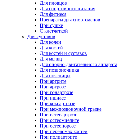
Для пловцов
Для спортивного питания
Для фитнеса
Препараты для спортсменов
При сушке
С клетчаткой
Для суставов
Для колен
Для костей
Для костей и суставов
Для мышц
Для опорно-двигательного аппарата
Для позвоночника
Для поясницы
При артрите
При артрозе
При гонартрозе
При ишиасе
При коксартрозе
При межпозвоночной грыже
При остеоартрозе
При остеомиелите
При остеопорозе
При переломах костей
При полиартрите