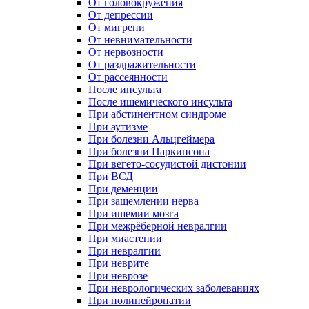
От головокружения
От депрессии
От мигрени
От невнимательности
От нервозности
От раздражительности
От рассеянности
После инсульта
После ишемического инсульта
При абстинентном синдроме
При аутизме
При болезни Альцгеймера
При болезни Паркинсона
При вегето-сосудистой дистонии
При ВСД
При деменции
При защемлении нерва
При ишемии мозга
При межрёберной невралгии
При миастении
При невралгии
При неврите
При неврозе
При неврологических заболеваниях
При полинейропатии