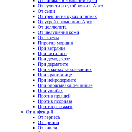
От синяков в компании Арго
От сухости и сухой кожи в Арго
От сыпи
От трещин на руках и пятках
От угрей в компании Арго
От целлюлита
От шелушения кожи
От экземы
Ппротив морщин
При ветрянке
При витилиго
При демодекозе
При дерматите
При кожных заболеваниях
При крапивнице
При нейродермите
При опоясывающем лишае
При ушибах
Против прыщей
Против псориаза
Против растяжек
От инфекций
От герпеса
От гриппа
От кашля