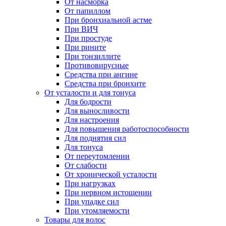
От насморка
От папиллом
При бронхиальной астме
При ВИЧ
При простуде
При рините
При тонзиллите
Противовирусные
Средства при ангине
Средства при бронхите
От усталости и для тонуса
Для бодрости
Для выносливости
Для настроения
Для повышения работоспособности
Для поднятия сил
Для тонуса
От переутомлении
От слабости
От хронической усталости
При нагрузках
При нервном истощении
При упадке сил
При утомляемости
Товары для волос