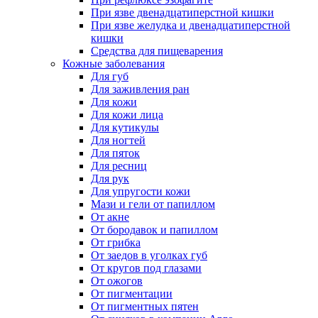
При язве двенадцатиперстной кишки
При язве желудка и двенадцатиперстной
кишки
Средства для пищеварения
Кожные заболевания
Для губ
Для заживления ран
Для кожи
Для кожи лица
Для кутикулы
Для ногтей
Для пяток
Для ресниц
Для рук
Для упругости кожи
Мази и гели от папиллом
От акне
От бородавок и папиллом
От грибка
От заедов в уголках губ
От кругов под глазами
От ожогов
От пигментации
От пигментных пятен