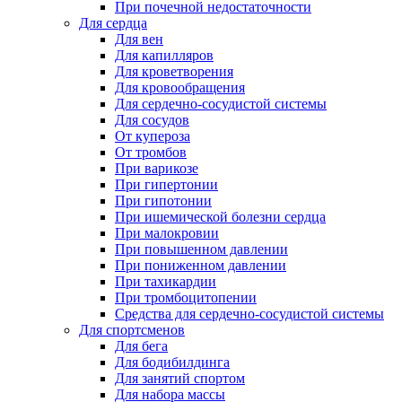
При почечной недостаточности
Для сердца
Для вен
Для капилляров
Для кроветворения
Для кровообращения
Для сердечно-сосудистой системы
Для сосудов
От купероза
От тромбов
При варикозе
При гипертонии
При гипотонии
При ишемической болезни сердца
При малокровии
При повышенном давлении
При пониженном давлении
При тахикардии
При тромбоцитопении
Средства для сердечно-сосудистой системы
Для спортсменов
Для бега
Для бодибилдинга
Для занятий спортом
Для набора массы