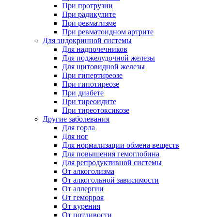
При протрузии
При радикулите
При ревматизме
При ревматоидном артрите
Для эндокринной системы
Для надпочечников
Для поджелудочной железы
Для щитовидной железы
При гипертиреозе
При гипотиреозе
При диабете
При тиреоидите
При тиреотоксикозе
Другие заболевания
Для горла
Для ног
Для нормализации обмена веществ
Для повышения гемоглобина
Для репродуктивной системы
От алкоголизма
От алкогольной зависимости
От аллергии
От геморроя
От курения
От потливости