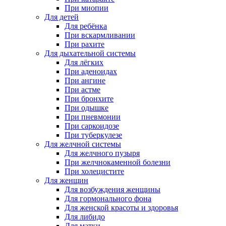
При миопии
Для детей
Для ребёнка
При вскармливании
При рахите
Для дыхательной системы
Для лёгких
При аденоидах
При ангине
При астме
При бронхите
При одышке
При пневмонии
При саркоидозе
При туберкулезе
Для желчной системы
Для желчного пузыря
При желчнокаменной болезни
При холецистите
Для женщин
Для возбуждения женщины
Для гормонального фона
Для женской красоты и здоровья
Для либидо
Для матки