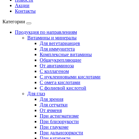
Акции
Контакты
Категории
Продукция по направлениям
Витамины и минералы
Для вегетарианцев
Для иммунитета
Комплексные витамины
Общеукрепляющие
От авитаминоза
С коллагеном
С нуклеиновыми кислотами
С омега кислотами
С фолиевой кислотой
Для глаз
Для зрения
Для сетчатки
От ячменя
При астигматизме
При близорукости
При глаукоме
При дальнозоркости
При катаракте