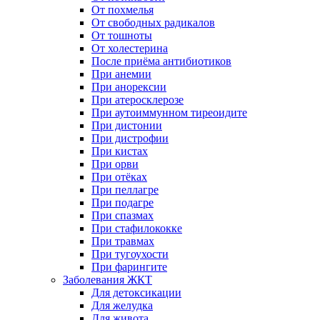
От похмелья
От свободных радикалов
От тошноты
От холестерина
После приёма антибиотиков
При анемии
При анорексии
При атеросклерозе
При аутоиммунном тиреоидите
При дистонии
При дистрофии
При кистах
При орви
При отёках
При пеллагре
При подагре
При спазмах
При стафилококке
При травмах
При тугоухости
При фарингите
Заболевания ЖКТ
Для детоксикации
Для желудка
Для живота