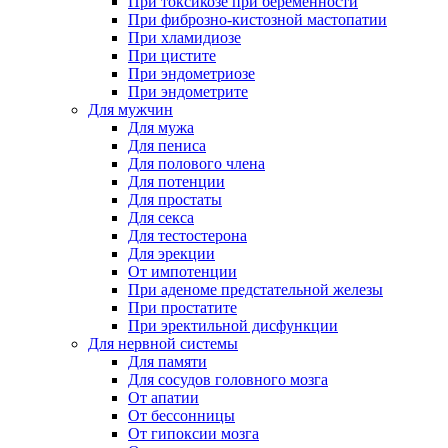
При токсикозе при беременности
При фиброзно-кистозной мастопатии
При хламидиозе
При цистите
При эндометриозе
При эндометрите
Для мужчин
Для мужа
Для пениса
Для полового члена
Для потенции
Для простаты
Для секса
Для тестостерона
Для эрекции
От импотенции
При аденоме предстательной железы
При простатите
При эректильной дисфункции
Для нервной системы
Для памяти
Для сосудов головного мозга
От апатии
От бессонницы
От гипоксии мозга