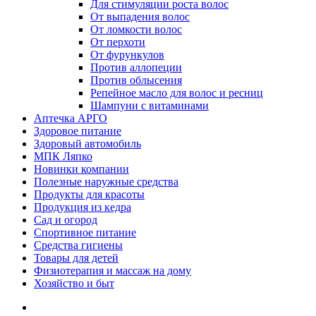
Для стимуляции роста волос
От выпадения волос
От ломкости волос
От перхоти
От фурункулов
Против аллопеции
Против облысения
Репейное масло для волос и ресниц
Шампуни с витаминами
Аптечка АРГО
Здоровое питание
Здоровый автомобиль
МПК Ляпко
Новинки компании
Полезные наружные средства
Продукты для красоты
Продукция из кедра
Сад и огород
Спортивное питание
Средства гигиены
Товары для детей
Физиотерапия и массаж на дому
Хозяйство и быт