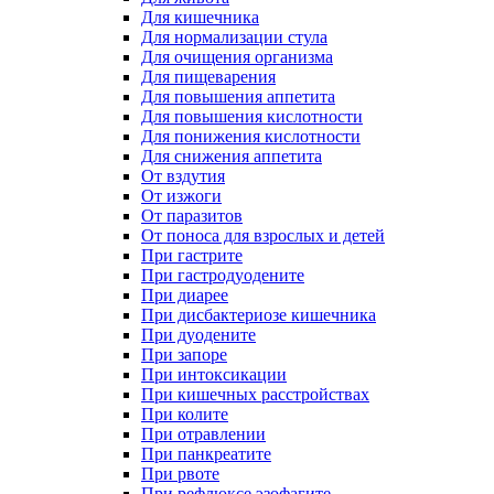
Для кишечника
Для нормализации стула
Для очищения организма
Для пищеварения
Для повышения аппетита
Для повышения кислотности
Для понижения кислотности
Для снижения аппетита
От вздутия
От изжоги
От паразитов
От поноса для взрослых и детей
При гастрите
При гастродуодените
При диарее
При дисбактериозе кишечника
При дуодените
При запоре
При интоксикации
При кишечных расстройствах
При колите
При отравлении
При панкреатите
При рвоте
При рефлюксе эзофагите