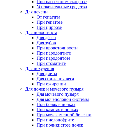
При рассеянном склерозе
Успокоительные средства
Для печени
От гепатита
При гепатозе
При циррозе
Для полости рта
Для дёсен
Для зубов
При кровоточивости
При пародонтите
При пародонтозе
При стоматите
Для похудения
Для диеты
Для снижения веса
При ожирении
Для почек и мочевого пузыря
Для мочевого пузыря
Для мочеполовой системы
При болях в почках
При камнях в почках
При мочекаменной болезни
При пиелонефрите
При поликистозе почек