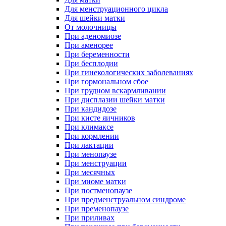
Для менструационного цикла
Для шейки матки
От молочницы
При аденомиозе
При аменорее
При беременности
При бесплодии
При гинекологических заболеваниях
При гормональном сбое
При грудном вскармливании
При дисплазии шейки матки
При кандидозе
При кисте яичников
При климаксе
При кормлении
При лактации
При менопаузе
При менструации
При месячных
При миоме матки
При постменопаузе
При предменструальном синдроме
При пременопаузе
При приливах