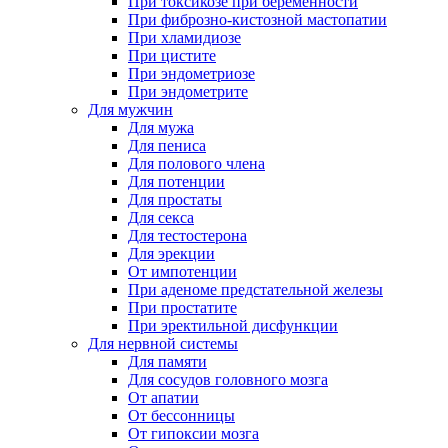
При токсикозе при беременности
При фиброзно-кистозной мастопатии
При хламидиозе
При цистите
При эндометриозе
При эндометрите
Для мужчин
Для мужа
Для пениса
Для полового члена
Для потенции
Для простаты
Для секса
Для тестостерона
Для эрекции
От импотенции
При аденоме предстательной железы
При простатите
При эректильной дисфункции
Для нервной системы
Для памяти
Для сосудов головного мозга
От апатии
От бессонницы
От гипоксии мозга