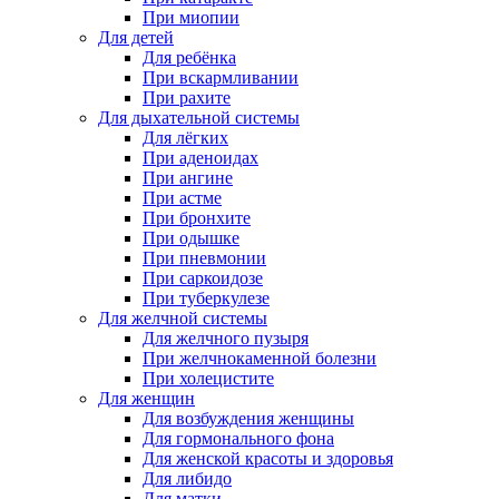
При миопии
Для детей
Для ребёнка
При вскармливании
При рахите
Для дыхательной системы
Для лёгких
При аденоидах
При ангине
При астме
При бронхите
При одышке
При пневмонии
При саркоидозе
При туберкулезе
Для желчной системы
Для желчного пузыря
При желчнокаменной болезни
При холецистите
Для женщин
Для возбуждения женщины
Для гормонального фона
Для женской красоты и здоровья
Для либидо
Для матки