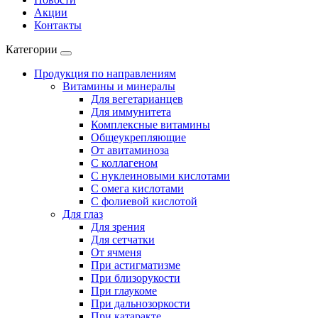
Акции
Контакты
Категории
Продукция по направлениям
Витамины и минералы
Для вегетарианцев
Для иммунитета
Комплексные витамины
Общеукрепляющие
От авитаминоза
С коллагеном
С нуклеиновыми кислотами
С омега кислотами
С фолиевой кислотой
Для глаз
Для зрения
Для сетчатки
От ячменя
При астигматизме
При близорукости
При глаукоме
При дальнозоркости
При катаракте