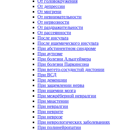
От головокружения
От депрессии
От мигрени
От невнимательности
От нервозности
От раздражительности
От рассеянности
После инсульта
После ишемического инсульта
При абстинентном синдроме
При аутизме
При болезни Альцгеймера
При болезни Паркинсона
При вегето-сосудистой дистонии
При ВСД
При деменции
При защемлении нерва
При ишемии мозга
При межрёберной невралгии
При миастении
При невралгии
При неврите
При неврозе
При неврологических заболеваниях
При полинейропатии