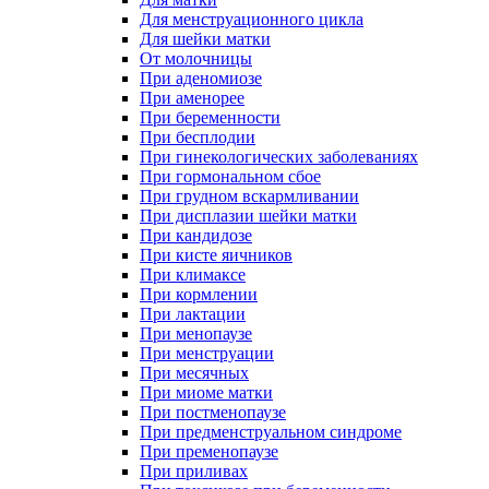
Для менструационного цикла
Для шейки матки
От молочницы
При аденомиозе
При аменорее
При беременности
При бесплодии
При гинекологических заболеваниях
При гормональном сбое
При грудном вскармливании
При дисплазии шейки матки
При кандидозе
При кисте яичников
При климаксе
При кормлении
При лактации
При менопаузе
При менструации
При месячных
При миоме матки
При постменопаузе
При предменструальном синдроме
При пременопаузе
При приливах