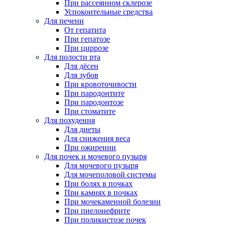
При рассеянном склерозе
Успокоительные средства
Для печени
От гепатита
При гепатозе
При циррозе
Для полости рта
Для дёсен
Для зубов
При кровоточивости
При пародонтите
При пародонтозе
При стоматите
Для похудения
Для диеты
Для снижения веса
При ожирении
Для почек и мочевого пузыря
Для мочевого пузыря
Для мочеполовой системы
При болях в почках
При камнях в почках
При мочекаменной болезни
При пиелонефрите
При поликистозе почек