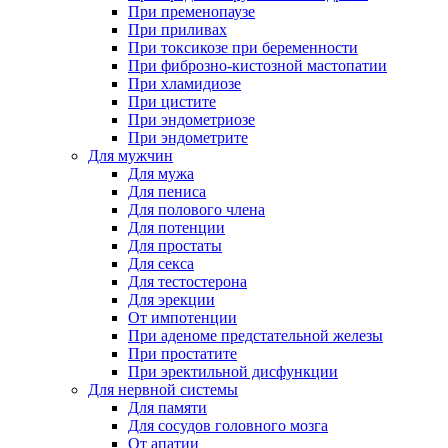
При пременопаузе
При приливах
При токсикозе при беременности
При фиброзно-кистозной мастопатии
При хламидиозе
При цистите
При эндометриозе
При эндометрите
Для мужчин
Для мужа
Для пениса
Для полового члена
Для потенции
Для простаты
Для секса
Для тестостерона
Для эрекции
От импотенции
При аденоме предстательной железы
При простатите
При эректильной дисфункции
Для нервной системы
Для памяти
Для сосудов головного мозга
От апатии