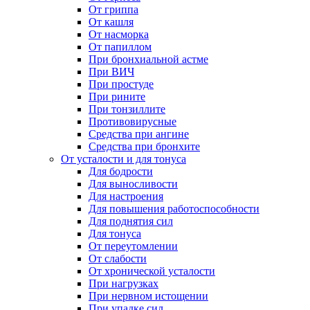
От гриппа
От кашля
От насморка
От папиллом
При бронхиальной астме
При ВИЧ
При простуде
При рините
При тонзиллите
Противовирусные
Средства при ангине
Средства при бронхите
От усталости и для тонуса
Для бодрости
Для выносливости
Для настроения
Для повышения работоспособности
Для поднятия сил
Для тонуса
От переутомлении
От слабости
От хронической усталости
При нагрузках
При нервном истощении
При упадке сил