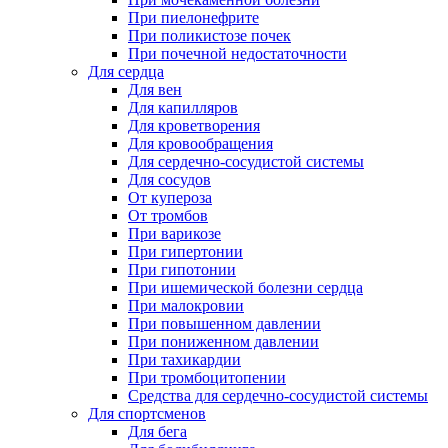
При пиелонефрите
При поликистозе почек
При почечной недостаточности
Для сердца
Для вен
Для капилляров
Для кроветворения
Для кровообращения
Для сердечно-сосудистой системы
Для сосудов
От купероза
От тромбов
При варикозе
При гипертонии
При гипотонии
При ишемической болезни сердца
При малокровии
При повышенном давлении
При пониженном давлении
При тахикардии
При тромбоцитопении
Средства для сердечно-сосудистой системы
Для спортсменов
Для бега