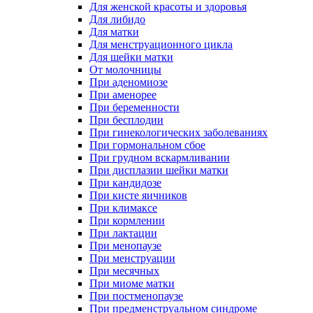
Для женской красоты и здоровья
Для либидо
Для матки
Для менструационного цикла
Для шейки матки
От молочницы
При аденомиозе
При аменорее
При беременности
При бесплодии
При гинекологических заболеваниях
При гормональном сбое
При грудном вскармливании
При дисплазии шейки матки
При кандидозе
При кисте яичников
При климаксе
При кормлении
При лактации
При менопаузе
При менструации
При месячных
При миоме матки
При постменопаузе
При предменструальном синдроме