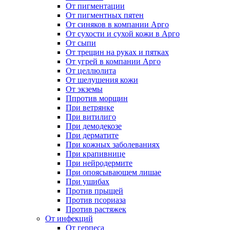
От пигментации
От пигментных пятен
От синяков в компании Арго
От сухости и сухой кожи в Арго
От сыпи
От трещин на руках и пятках
От угрей в компании Арго
От целлюлита
От шелушения кожи
От экземы
Ппротив морщин
При ветрянке
При витилиго
При демодекозе
При дерматите
При кожных заболеваниях
При крапивнице
При нейродермите
При опоясывающем лишае
При ушибах
Против прыщей
Против псориаза
Против растяжек
От инфекций
От герпеса