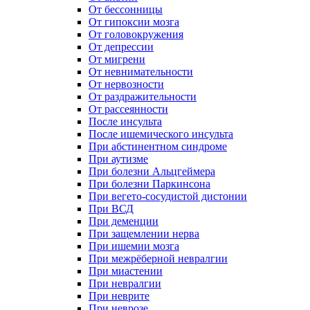
От бессонницы
От гипоксии мозга
От головокружения
От депрессии
От мигрени
От невнимательности
От нервозности
От раздражительности
От рассеянности
После инсульта
После ишемического инсульта
При абстинентном синдроме
При аутизме
При болезни Альцгеймера
При болезни Паркинсона
При вегето-сосудистой дистонии
При ВСД
При деменции
При защемлении нерва
При ишемии мозга
При межрёберной невралгии
При миастении
При невралгии
При неврите
При неврозе