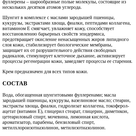
фуллерены – шарообразные полые молекулы, состоящие из
нескольких десятков атомов углерода.
Шунгит в комплексе с маслами зародышей пшеницы,
кукурузы, экстрактами хвоща, фиалки, пептидами коллагена,
витамином Е смягчает, увлажняет кожу, способствует
восстановлению барьерных свойств эпидермиса,
предотвращает окисление ненасыщенных жиров липидного
слоя кожи, стабилизирует биологические мембраны,
защищает их от разрушительного действия свободных
радикалов, стимулирует клеточное дыхание, активизирует
процессы регенерации кожи, замедляет процессы ее старения.
Крем предназначен для всех типов кожи.
СОСТАВ
Вода, обогащенная шунгитовыми фуллеренами; масла
зародышей пшеницы, кукурузы, вазелиновое масло; стеарин,
экстракты хвоща, фиалки, гидролизат коллагена, токоферол-
ацетат (витамин Е), глицерил стеарат, глицерин, диметикон,
цетеариловый спирт, мочевина, лимонная кислота,
ароматизатор, парабены, бензиловый спирт,
метилхлороизотиазолинон, метилизотиазолинон.