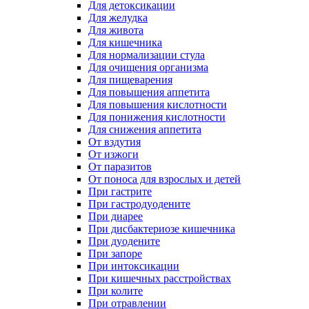
Для детоксикации
Для желудка
Для живота
Для кишечника
Для нормализации стула
Для очищения организма
Для пищеварения
Для повышения аппетита
Для повышения кислотности
Для понижения кислотности
Для снижения аппетита
От вздутия
От изжоги
От паразитов
От поноса для взрослых и детей
При гастрите
При гастродуодените
При диарее
При дисбактериозе кишечника
При дуодените
При запоре
При интоксикации
При кишечных расстройствах
При колите
При отравлении