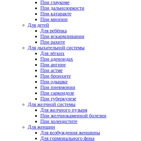
При глаукоме
При дальнозоркости
При катаракте
При миопии
Для детей
Для ребёнка
При вскармливании
При рахите
Для дыхательной системы
Для лёгких
При аденоидах
При ангине
При астме
При бронхите
При одышке
При пневмонии
При саркоидозе
При туберкулезе
Для желчной системы
Для желчного пузыря
При желчнокаменной болезни
При холецистите
Для женщин
Для возбуждения женщины
Для гормонального фона