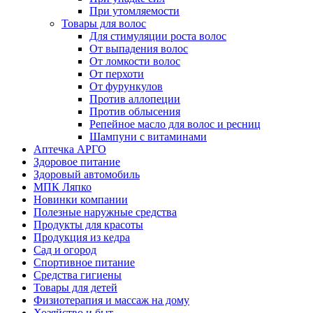
При утомляемости
Товары для волос
Для стимуляции роста волос
От выпадения волос
От ломкости волос
От перхоти
От фурункулов
Против аллопеции
Против облысения
Репейное масло для волос и ресниц
Шампуни с витаминами
Аптечка АРГО
Здоровое питание
Здоровый автомобиль
МПК Ляпко
Новинки компании
Полезные наружные средства
Продукты для красоты
Продукция из кедра
Сад и огород
Спортивное питание
Средства гигиены
Товары для детей
Физиотерапия и массаж на дому
Хозяйство и быт