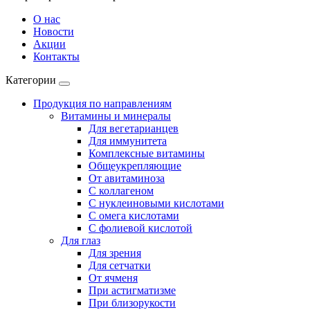
О нас
Новости
Акции
Контакты
Категории
Продукция по направлениям
Витамины и минералы
Для вегетарианцев
Для иммунитета
Комплексные витамины
Общеукрепляющие
От авитаминоза
С коллагеном
С нуклеиновыми кислотами
С омега кислотами
С фолиевой кислотой
Для глаз
Для зрения
Для сетчатки
От ячменя
При астигматизме
При близорукости