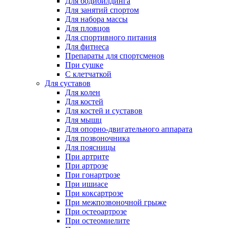
Для бодибилдинга
Для занятий спортом
Для набора массы
Для пловцов
Для спортивного питания
Для фитнеса
Препараты для спортсменов
При сушке
С клетчаткой
Для суставов
Для колен
Для костей
Для костей и суставов
Для мышц
Для опорно-двигательного аппарата
Для позвоночника
Для поясницы
При артрите
При артрозе
При гонартрозе
При ишиасе
При коксартрозе
При межпозвоночной грыже
При остеоартрозе
При остеомиелите