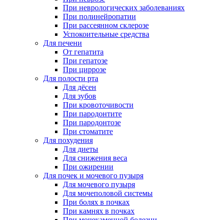
При неврологических заболеваниях
При полинейропатии
При рассеянном склерозе
Успокоительные средства
Для печени
От гепатита
При гепатозе
При циррозе
Для полости рта
Для дёсен
Для зубов
При кровоточивости
При пародонтите
При пародонтозе
При стоматите
Для похудения
Для диеты
Для снижения веса
При ожирении
Для почек и мочевого пузыря
Для мочевого пузыря
Для мочеполовой системы
При болях в почках
При камнях в почках
При мочекаменной болезни