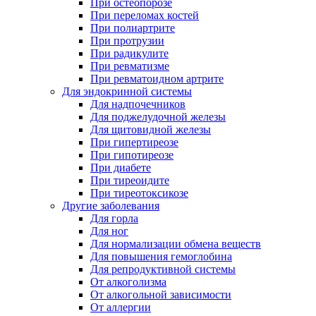
При остеопорозе
При переломах костей
При полиартрите
При протрузии
При радикулите
При ревматизме
При ревматоидном артрите
Для эндокринной системы
Для надпочечников
Для поджелудочной железы
Для щитовидной железы
При гипертиреозе
При гипотиреозе
При диабете
При тиреоидите
При тиреотоксикозе
Другие заболевания
Для горла
Для ног
Для нормализации обмена веществ
Для повышения гемоглобина
Для репродуктивной системы
От алкоголизма
От алкогольной зависимости
От аллергии