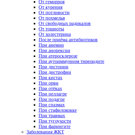
От геморроя
От курения
От потливости
От похмелья
От свободных радикалов
От тошноты
От холестерина
После приёма антибиотиков
При анемии
При анорексии
При атеросклерозе
При аутоиммунном тиреоидите
При дистонии
При дистрофии
При кистах
При орви
При отёках
При пеллагре
При подагре
При спазмах
При стафилококке
При травмах
При тугоухости
При фарингите
Заболевания ЖКТ