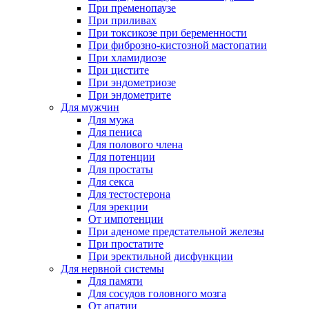
При пременопаузе
При приливах
При токсикозе при беременности
При фиброзно-кистозной мастопатии
При хламидиозе
При цистите
При эндометриозе
При эндометрите
Для мужчин
Для мужа
Для пениса
Для полового члена
Для потенции
Для простаты
Для секса
Для тестостерона
Для эрекции
От импотенции
При аденоме предстательной железы
При простатите
При эректильной дисфункции
Для нервной системы
Для памяти
Для сосудов головного мозга
От апатии