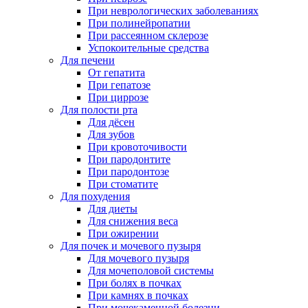
При неврологических заболеваниях
При полинейропатии
При рассеянном склерозе
Успокоительные средства
Для печени
От гепатита
При гепатозе
При циррозе
Для полости рта
Для дёсен
Для зубов
При кровоточивости
При пародонтите
При пародонтозе
При стоматите
Для похудения
Для диеты
Для снижения веса
При ожирении
Для почек и мочевого пузыря
Для мочевого пузыря
Для мочеполовой системы
При болях в почках
При камнях в почках
При мочекаменной болезни