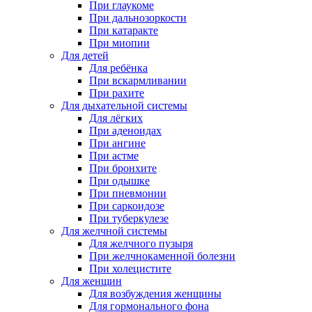
При глаукоме
При дальнозоркости
При катаракте
При миопии
Для детей
Для ребёнка
При вскармливании
При рахите
Для дыхательной системы
Для лёгких
При аденоидах
При ангине
При астме
При бронхите
При одышке
При пневмонии
При саркоидозе
При туберкулезе
Для желчной системы
Для желчного пузыря
При желчнокаменной болезни
При холецистите
Для женщин
Для возбуждения женщины
Для гормонального фона