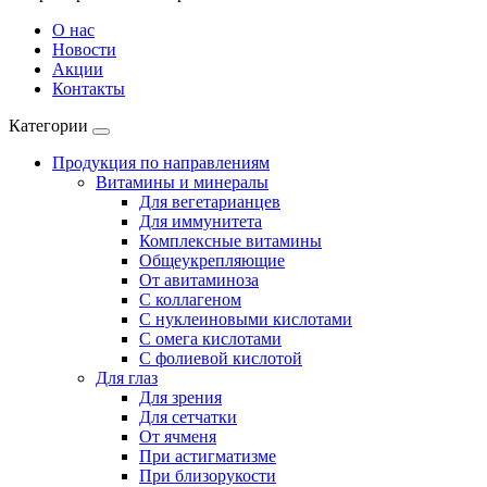
О нас
Новости
Акции
Контакты
Категории
Продукция по направлениям
Витамины и минералы
Для вегетарианцев
Для иммунитета
Комплексные витамины
Общеукрепляющие
От авитаминоза
С коллагеном
С нуклеиновыми кислотами
С омега кислотами
С фолиевой кислотой
Для глаз
Для зрения
Для сетчатки
От ячменя
При астигматизме
При близорукости