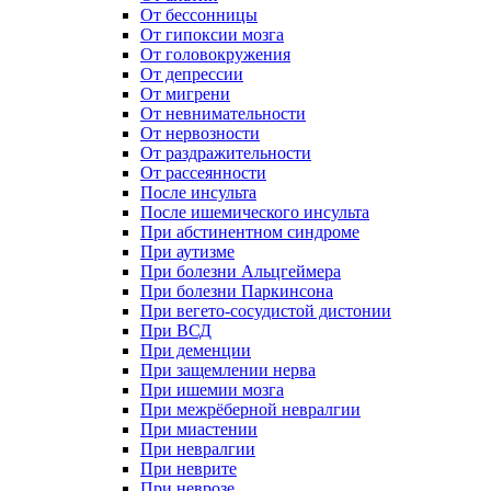
От бессонницы
От гипоксии мозга
От головокружения
От депрессии
От мигрени
От невнимательности
От нервозности
От раздражительности
От рассеянности
После инсульта
После ишемического инсульта
При абстинентном синдроме
При аутизме
При болезни Альцгеймера
При болезни Паркинсона
При вегето-сосудистой дистонии
При ВСД
При деменции
При защемлении нерва
При ишемии мозга
При межрёберной невралгии
При миастении
При невралгии
При неврите
При неврозе