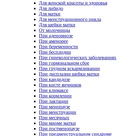
Для женской красоты и здоровья
Для либидо
Для матки
Для менструационного цикла
Для шейки матки
От молочницы
При аденомиозе
При аменорее
При беременности
При бесплодии
При гинекологических заболеваниях
При гормональном сбое
При грудном вскармливании
При дисплазии шейки матки
При кандидозе
При кисте яичников
При климаксе
При кормлении
При лактации
При менопаузе
При менструации
При месячных
При миоме матки
При постменопаузе
При предменструальном синдроме