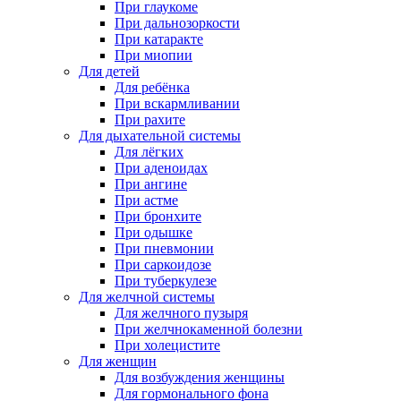
При глаукоме
При дальнозоркости
При катаракте
При миопии
Для детей
Для ребёнка
При вскармливании
При рахите
Для дыхательной системы
Для лёгких
При аденоидах
При ангине
При астме
При бронхите
При одышке
При пневмонии
При саркоидозе
При туберкулезе
Для желчной системы
Для желчного пузыря
При желчнокаменной болезни
При холецистите
Для женщин
Для возбуждения женщины
Для гормонального фона