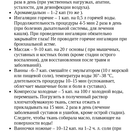
раза в день (при умственных нагрузках, апатии,
усталости, для дезинфекции воздуха).
Аромамедальон – 1–2 кап (то же ).
Ингаляции горячие – 1 кап. на 0,5 л горячей воды.
Продолжительность процедуры 4-5 мин 2 раза в день
(при болезнях дыхательной системы, для лечения
кашля). При проведении ингаляции обязательно
закрывайте глаза! Не проводите горячие ингаляции при
бронхиальной астме.
Массаж – 9–10 кап. на 20 г основы ( при мышечных,
суставных и костных болях (кроме стадии острого
воспаления), для восстановления после травм и
заболеваний).
Ванны –6–7 кап. смешайте с эмульгатором (10 г морской
или пищевой соли), температура воды 36°–38 °С,
длительность процедуры 10–15 мин (успокаивает,
облегчает мышечные боли и боли в суставах).
Компрессы холодные – 5 кап. на 100 г холодной воды,
перемешать. Погрузить в полученный раствор
хлопчатобумажную ткань, слегка отжать и
прикладывать на 15 мин. 2 раза в день (лечение
заболеваний суставов и ушибов, кроме острой стадии).
Следите, чтобы ткань собирала масло, плавающее на
поверхности воды!
Ванночки ножные – 10–12 кап. на 1–2 ч. л. соли (при