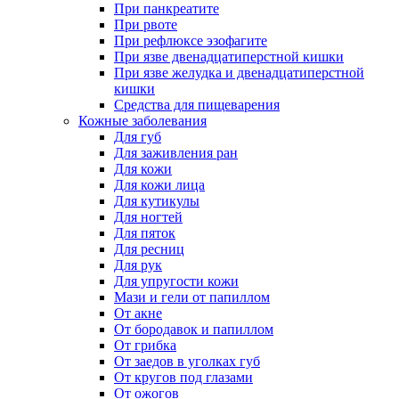
При панкреатите
При рвоте
При рефлюксе эзофагите
При язве двенадцатиперстной кишки
При язве желудка и двенадцатиперстной
кишки
Средства для пищеварения
Кожные заболевания
Для губ
Для заживления ран
Для кожи
Для кожи лица
Для кутикулы
Для ногтей
Для пяток
Для ресниц
Для рук
Для упругости кожи
Мази и гели от папиллом
От акне
От бородавок и папиллом
От грибка
От заедов в уголках губ
От кругов под глазами
От ожогов