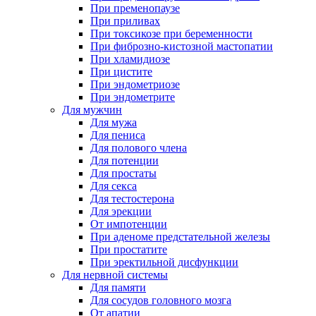
При пременопаузе
При приливах
При токсикозе при беременности
При фиброзно-кистозной мастопатии
При хламидиозе
При цистите
При эндометриозе
При эндометрите
Для мужчин
Для мужа
Для пениса
Для полового члена
Для потенции
Для простаты
Для секса
Для тестостерона
Для эрекции
От импотенции
При аденоме предстательной железы
При простатите
При эректильной дисфункции
Для нервной системы
Для памяти
Для сосудов головного мозга
От апатии