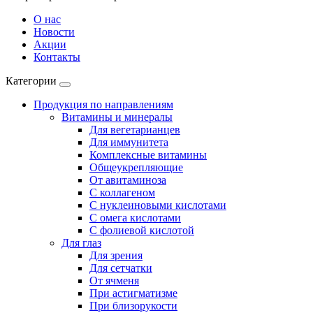
О нас
Новости
Акции
Контакты
Категории
Продукция по направлениям
Витамины и минералы
Для вегетарианцев
Для иммунитета
Комплексные витамины
Общеукрепляющие
От авитаминоза
С коллагеном
С нуклеиновыми кислотами
С омега кислотами
С фолиевой кислотой
Для глаз
Для зрения
Для сетчатки
От ячменя
При астигматизме
При близорукости