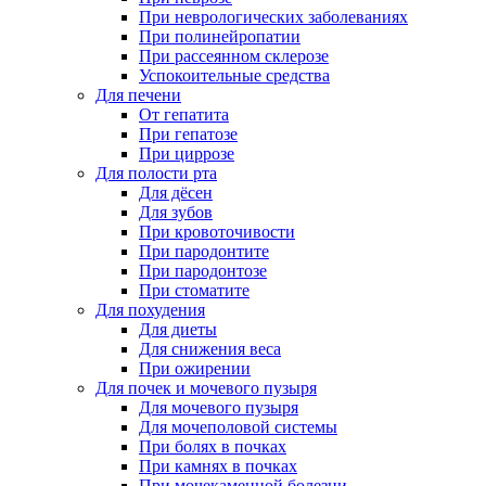
При неврологических заболеваниях
При полинейропатии
При рассеянном склерозе
Успокоительные средства
Для печени
От гепатита
При гепатозе
При циррозе
Для полости рта
Для дёсен
Для зубов
При кровоточивости
При пародонтите
При пародонтозе
При стоматите
Для похудения
Для диеты
Для снижения веса
При ожирении
Для почек и мочевого пузыря
Для мочевого пузыря
Для мочеполовой системы
При болях в почках
При камнях в почках
При мочекаменной болезни