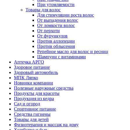
При утомляемости
Товары для волос
Для стимуляции роста волос
От выпадения волос
От ломкости волос
От перхоти
От фурункулов
Против аллопеции
Против облысения
Репейное масло для волос и ресниц
Шампуни с витаминами
Аптечка АРГО
Здоровое питание
Здоровый автомобиль
МПК Ляпко
Новинки компании
Полезные наружные средства
Продукты для красоты
Продукция из кедра
Сад и огород
Спортивное питание
Средства гигиены
Товары для детей
Физиотерапия и массаж на дому
Хозяйство и быт