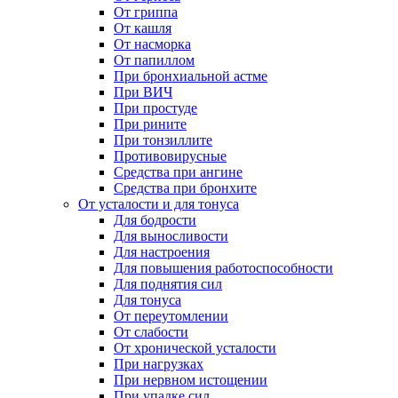
От гриппа
От кашля
От насморка
От папиллом
При бронхиальной астме
При ВИЧ
При простуде
При рините
При тонзиллите
Противовирусные
Средства при ангине
Средства при бронхите
От усталости и для тонуса
Для бодрости
Для выносливости
Для настроения
Для повышения работоспособности
Для поднятия сил
Для тонуса
От переутомлении
От слабости
От хронической усталости
При нагрузках
При нервном истощении
При упадке сил