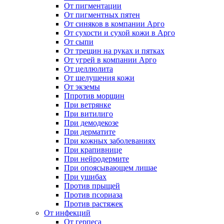
От пигментации
От пигментных пятен
От синяков в компании Арго
От сухости и сухой кожи в Арго
От сыпи
От трещин на руках и пятках
От угрей в компании Арго
От целлюлита
От шелушения кожи
От экземы
Ппротив морщин
При ветрянке
При витилиго
При демодекозе
При дерматите
При кожных заболеваниях
При крапивнице
При нейродермите
При опоясывающем лишае
При ушибах
Против прыщей
Против псориаза
Против растяжек
От инфекций
От герпеса