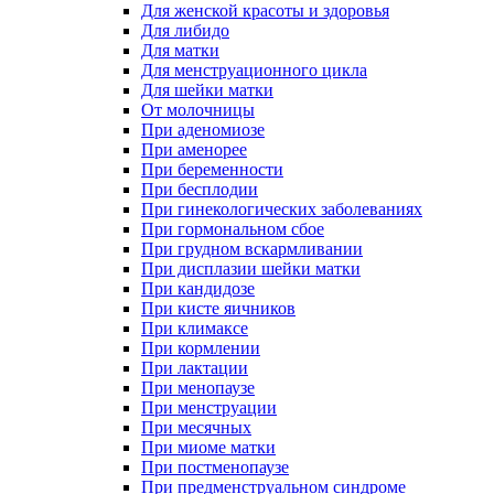
Для женской красоты и здоровья
Для либидо
Для матки
Для менструационного цикла
Для шейки матки
От молочницы
При аденомиозе
При аменорее
При беременности
При бесплодии
При гинекологических заболеваниях
При гормональном сбое
При грудном вскармливании
При дисплазии шейки матки
При кандидозе
При кисте яичников
При климаксе
При кормлении
При лактации
При менопаузе
При менструации
При месячных
При миоме матки
При постменопаузе
При предменструальном синдроме