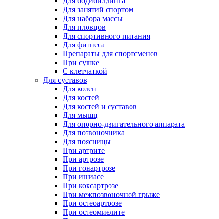
Для бодибилдинга
Для занятий спортом
Для набора массы
Для пловцов
Для спортивного питания
Для фитнеса
Препараты для спортсменов
При сушке
С клетчаткой
Для суставов
Для колен
Для костей
Для костей и суставов
Для мышц
Для опорно-двигательного аппарата
Для позвоночника
Для поясницы
При артрите
При артрозе
При гонартрозе
При ишиасе
При коксартрозе
При межпозвоночной грыже
При остеоартрозе
При остеомиелите