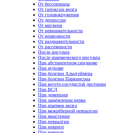
От бессонницы
От гипоксии мозга
От головокружения
От депрессии
От мигрени
От невнимательности
От нервозности
От раздражительности
От рассеянности
После инсульта
После ишемического инсульта
При абстинентном синдроме
При аутизме
При болезни Альцгеймера
При болезни Паркинсона
При вегето-сосудистой дистонии
При ВСД
При деменции
При защемлении нерва
При ишемии мозга
При межрёберной невралгии
При миастении
При невралгии
При неврите
При неврозе