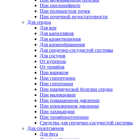
При пиелонефрите
При поликистозе почек
При почечной недостаточности
Для сердца
Для вен
Для капилляров
Для кроветворения
Для кровообращения
Для сердечно-сосудистой системы
Для сосудов
От купероза
От тромбов
При варикозе
При гипертонии
При гипотонии
При ишемической болезни сердца
При малокровии
При повышенном давлении
При пониженном давлении
При тахикардии
При тромбоцитопении
Средства для сердечно-сосудистой системы
Для спортсменов
Для бега