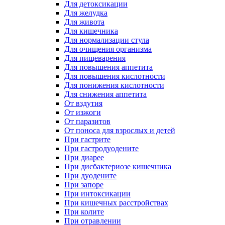
Для детоксикации
Для желудка
Для живота
Для кишечника
Для нормализации стула
Для очищения организма
Для пищеварения
Для повышения аппетита
Для повышения кислотности
Для понижения кислотности
Для снижения аппетита
От вздутия
От изжоги
От паразитов
От поноса для взрослых и детей
При гастрите
При гастродуодените
При диарее
При дисбактериозе кишечника
При дуодените
При запоре
При интоксикации
При кишечных расстройствах
При колите
При отравлении