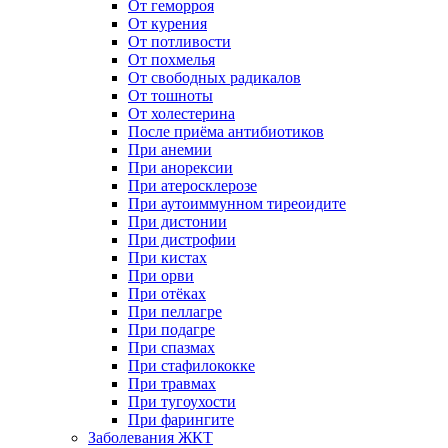
От геморроя
От курения
От потливости
От похмелья
От свободных радикалов
От тошноты
От холестерина
После приёма антибиотиков
При анемии
При анорексии
При атеросклерозе
При аутоиммунном тиреоидите
При дистонии
При дистрофии
При кистах
При орви
При отёках
При пеллагре
При подагре
При спазмах
При стафилококке
При травмах
При тугоухости
При фарингите
Заболевания ЖКТ