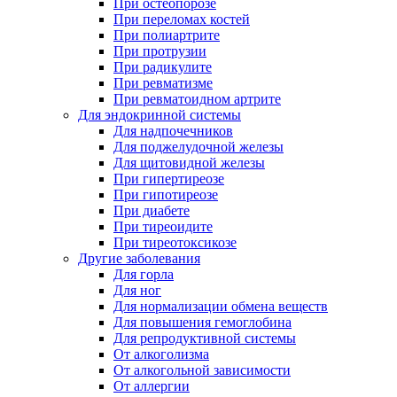
При остеопорозе
При переломах костей
При полиартрите
При протрузии
При радикулите
При ревматизме
При ревматоидном артрите
Для эндокринной системы
Для надпочечников
Для поджелудочной железы
Для щитовидной железы
При гипертиреозе
При гипотиреозе
При диабете
При тиреоидите
При тиреотоксикозе
Другие заболевания
Для горла
Для ног
Для нормализации обмена веществ
Для повышения гемоглобина
Для репродуктивной системы
От алкоголизма
От алкогольной зависимости
От аллергии