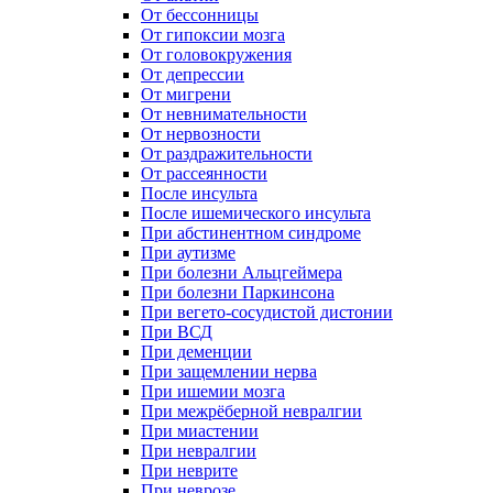
От бессонницы
От гипоксии мозга
От головокружения
От депрессии
От мигрени
От невнимательности
От нервозности
От раздражительности
От рассеянности
После инсульта
После ишемического инсульта
При абстинентном синдроме
При аутизме
При болезни Альцгеймера
При болезни Паркинсона
При вегето-сосудистой дистонии
При ВСД
При деменции
При защемлении нерва
При ишемии мозга
При межрёберной невралгии
При миастении
При невралгии
При неврите
При неврозе