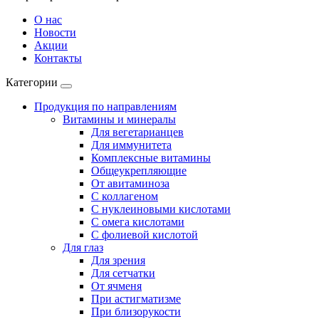
О нас
Новости
Акции
Контакты
Категории
Продукция по направлениям
Витамины и минералы
Для вегетарианцев
Для иммунитета
Комплексные витамины
Общеукрепляющие
От авитаминоза
С коллагеном
С нуклеиновыми кислотами
С омега кислотами
С фолиевой кислотой
Для глаз
Для зрения
Для сетчатки
От ячменя
При астигматизме
При близорукости