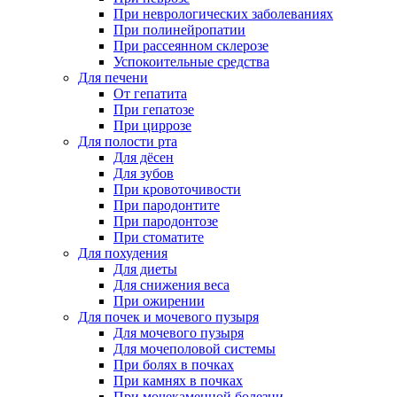
При неврологических заболеваниях
При полинейропатии
При рассеянном склерозе
Успокоительные средства
Для печени
От гепатита
При гепатозе
При циррозе
Для полости рта
Для дёсен
Для зубов
При кровоточивости
При пародонтите
При пародонтозе
При стоматите
Для похудения
Для диеты
Для снижения веса
При ожирении
Для почек и мочевого пузыря
Для мочевого пузыря
Для мочеполовой системы
При болях в почках
При камнях в почках
При мочекаменной болезни