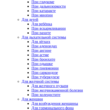
При глаукоме
При дальнозоркости
При катаракте
При миопии
Для детей
Для ребёнка
При вскармливании
При рахите
Для дыхательной системы
Для лёгких
При аденоидах
При ангине
При астме
При бронхите
При одышке
При пневмонии
При саркоидозе
При туберкулезе
Для желчной системы
Для желчного пузыря
При желчнокаменной болезни
При холецистите
Для женщин
Для возбуждения женщины
Для гормонального фона