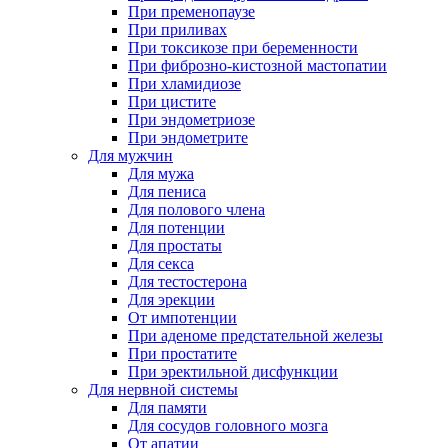
При пременопаузе
При приливах
При токсикозе при беременности
При фиброзно-кистозной мастопатии
При хламидиозе
При цистите
При эндометриозе
При эндометрите
Для мужчин
Для мужа
Для пениса
Для полового члена
Для потенции
Для простаты
Для секса
Для тестостерона
Для эрекции
От импотенции
При аденоме предстательной железы
При простатите
При эректильной дисфункции
Для нервной системы
Для памяти
Для сосудов головного мозга
От апатии