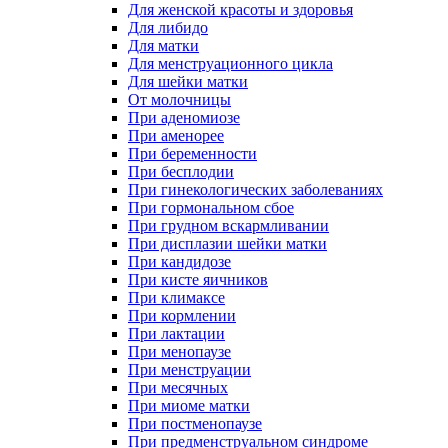
Для женской красоты и здоровья
Для либидо
Для матки
Для менструационного цикла
Для шейки матки
От молочницы
При аденомиозе
При аменорее
При беременности
При бесплодии
При гинекологических заболеваниях
При гормональном сбое
При грудном вскармливании
При дисплазии шейки матки
При кандидозе
При кисте яичников
При климаксе
При кормлении
При лактации
При менопаузе
При менструации
При месячных
При миоме матки
При постменопаузе
При предменструальном синдроме