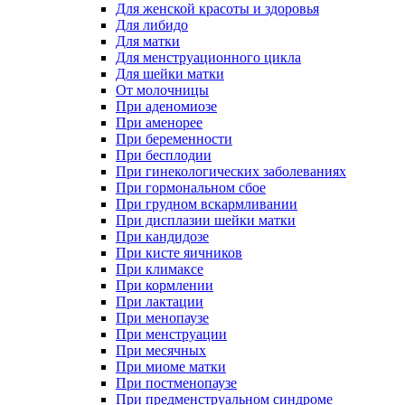
Для женской красоты и здоровья
Для либидо
Для матки
Для менструационного цикла
Для шейки матки
От молочницы
При аденомиозе
При аменорее
При беременности
При бесплодии
При гинекологических заболеваниях
При гормональном сбое
При грудном вскармливании
При дисплазии шейки матки
При кандидозе
При кисте яичников
При климаксе
При кормлении
При лактации
При менопаузе
При менструации
При месячных
При миоме матки
При постменопаузе
При предменструальном синдроме