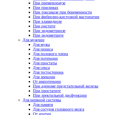
При пременопаузе
При приливах
При токсикозе при беременности
При фиброзно-кистозной мастопатии
При хламидиозе
При цистите
При эндометриозе
При эндометрите
Для мужчин
Для мужа
Для пениса
Для полового члена
Для потенции
Для простаты
Для секса
Для тестостерона
Для эрекции
От импотенции
При аденоме предстательной железы
При простатите
При эректильной дисфункции
Для нервной системы
Для памяти
Для сосудов головного мозга
От апатии