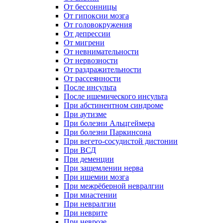
От бессонницы
От гипоксии мозга
От головокружения
От депрессии
От мигрени
От невнимательности
От нервозности
От раздражительности
От рассеянности
После инсульта
После ишемического инсульта
При абстинентном синдроме
При аутизме
При болезни Альцгеймера
При болезни Паркинсона
При вегето-сосудистой дистонии
При ВСД
При деменции
При защемлении нерва
При ишемии мозга
При межрёберной невралгии
При миастении
При невралгии
При неврите
При неврозе