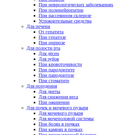
При неврологических заболеваниях
При полинейропатии
При рассеянном склерозе
Успокоительные средства
Для печени
От гепатита
При гепатозе
При циррозе
Для полости рта
Для дёсен
Для зубов
При кровоточивости
При пародонтите
При пародонтозе
При стоматите
Для похудения
Для диеты
Для снижения веса
При ожирении
Для почек и мочевого пузыря
Для мочевого пузыря
Для мочеполовой системы
При болях в почках
При камнях в почках
При мочекаменной болезни