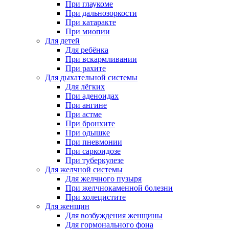
При глаукоме
При дальнозоркости
При катаракте
При миопии
Для детей
Для ребёнка
При вскармливании
При рахите
Для дыхательной системы
Для лёгких
При аденоидах
При ангине
При астме
При бронхите
При одышке
При пневмонии
При саркоидозе
При туберкулезе
Для желчной системы
Для желчного пузыря
При желчнокаменной болезни
При холецистите
Для женщин
Для возбуждения женщины
Для гормонального фона