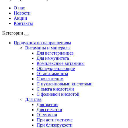
О нас
Новости
Акции
Контакты
Категории
Продукция по направлениям
Витамины и минералы
Для вегетарианцев
Для иммунитета
Комплексные витамины
Общеукрепляющие
От авитаминоза
С коллагеном
С нуклеиновыми кислотами
С омега кислотами
С фолиевой кислотой
Для глаз
Для зрения
Для сетчатки
От ячменя
При астигматизме
При близорукости