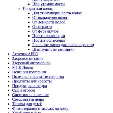
При утомляемости
Товары для волос
Для стимуляции роста волос
От выпадения волос
От ломкости волос
От перхоти
От фурункулов
Против аллопеции
Против облысения
Репейное масло для волос и ресниц
Шампуни с витаминами
Аптечка АРГО
Здоровое питание
Здоровый автомобиль
МПК Ляпко
Новинки компании
Полезные наружные средства
Продукты для красоты
Продукция из кедра
Сад и огород
Спортивное питание
Средства гигиены
Товары для детей
Физиотерапия и массаж на дому
Хозяйство и быт