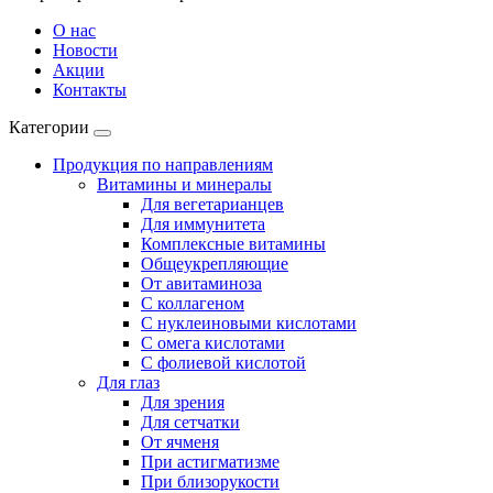
О нас
Новости
Акции
Контакты
Категории
Продукция по направлениям
Витамины и минералы
Для вегетарианцев
Для иммунитета
Комплексные витамины
Общеукрепляющие
От авитаминоза
С коллагеном
С нуклеиновыми кислотами
С омега кислотами
С фолиевой кислотой
Для глаз
Для зрения
Для сетчатки
От ячменя
При астигматизме
При близорукости