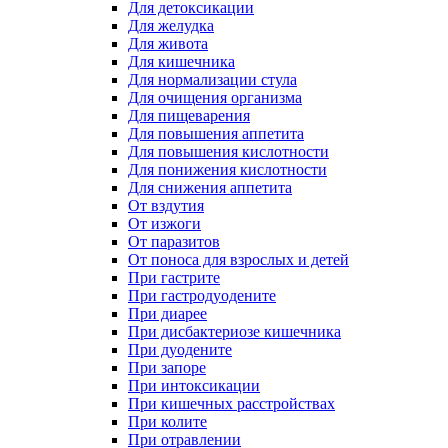
Для детоксикации
Для желудка
Для живота
Для кишечника
Для нормализации стула
Для очищения организма
Для пищеварения
Для повышения аппетита
Для повышения кислотности
Для понижения кислотности
Для снижения аппетита
От вздутия
От изжоги
От паразитов
От поноса для взрослых и детей
При гастрите
При гастродуодените
При диарее
При дисбактериозе кишечника
При дуодените
При запоре
При интоксикации
При кишечных расстройствах
При колите
При отравлении