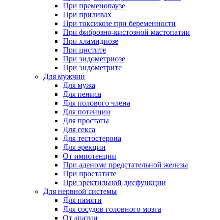
При пременопаузе
При приливах
При токсикозе при беременности
При фиброзно-кистозной мастопатии
При хламидиозе
При цистите
При эндометриозе
При эндометрите
Для мужчин
Для мужа
Для пениса
Для полового члена
Для потенции
Для простаты
Для секса
Для тестостерона
Для эрекции
От импотенции
При аденоме предстательной железы
При простатите
При эректильной дисфункции
Для нервной системы
Для памяти
Для сосудов головного мозга
От апатии