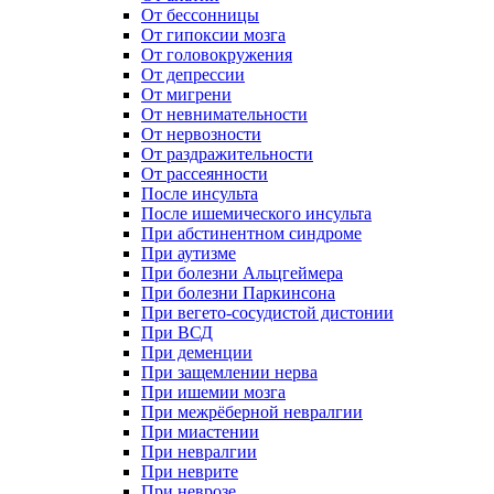
От бессонницы
От гипоксии мозга
От головокружения
От депрессии
От мигрени
От невнимательности
От нервозности
От раздражительности
От рассеянности
После инсульта
После ишемического инсульта
При абстинентном синдроме
При аутизме
При болезни Альцгеймера
При болезни Паркинсона
При вегето-сосудистой дистонии
При ВСД
При деменции
При защемлении нерва
При ишемии мозга
При межрёберной невралгии
При миастении
При невралгии
При неврите
При неврозе