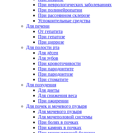
При неврологических заболеваниях
При полинейропатии
При рассеянном склерозе
Успокоительные средства
Для печени
От гепатита
При гепатозе
При циррозе
Для полости рта
Для дёсен
Для зубов
При кровоточивости
При пародонтите
При пародонтозе
При стоматите
Для похудения
Для диеты
Для снижения веса
При ожирении
Для почек и мочевого пузыря
Для мочевого пузыря
Для мочеполовой системы
При болях в почках
При камнях в почках
При мочекаменной болезни