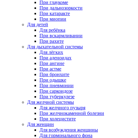
При глаукоме
При дальнозоркости
При катаракте
При миопии
Для детей
Для ребёнка
При вскармливании
При рахите
Для дыхательной системы
Для лёгких
При аденоидах
При ангине
При астме
При бронхите
При одышке
При пневмонии
При саркоидозе
При туберкулезе
Для желчной системы
Для желчного пузыря
При желчнокаменной болезни
При холецистите
Для женщин
Для возбуждения женщины
Для гормонального фона