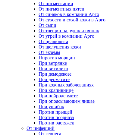
От пигментации
От пигментных пятен
От синяков в компании Арго
От сухости и сухой кожи в Арго
От сыпи
От трещин на руках и пятках
От угрей в компании Арго
От целлюлита
От шелушения кожи
От экземы
Ппротив морщин
При ветрянке
При витилиго
При демодекозе
При дерматите
При кожных заболеваниях
При крапивнице
При нейродермите
При опоясывающем лишае
При ушибах
Против прыщей
Против псориаза
Против растяжек
От инфекций
От герпеса