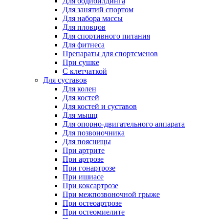
Для бодибилдинга
Для занятий спортом
Для набора массы
Для пловцов
Для спортивного питания
Для фитнеса
Препараты для спортсменов
При сушке
С клетчаткой
Для суставов
Для колен
Для костей
Для костей и суставов
Для мышц
Для опорно-двигательного аппарата
Для позвоночника
Для поясницы
При артрите
При артрозе
При гонартрозе
При ишиасе
При коксартрозе
При межпозвоночной грыже
При остеоартрозе
При остеомиелите