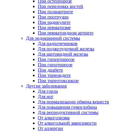
При остеопорозе
При переломах костей
При полиартрите
При протрузии
При радикулите
При ревматизме
При ревматоидном артрите
Для эндокринной системы
Для надпочечников
Для поджелудочной железы
Для щитовидной железы
При гипертиреозе
При гипотиреозе
При диабете
При тиреоидите
При тиреотоксикозе
Другие заболевания
Для горла
Для ног
Для нормализации обмена веществ
Для повышения гемоглобина
Для репродуктивной системы
От алкоголизма
От алкогольной зависимости
От аллергии