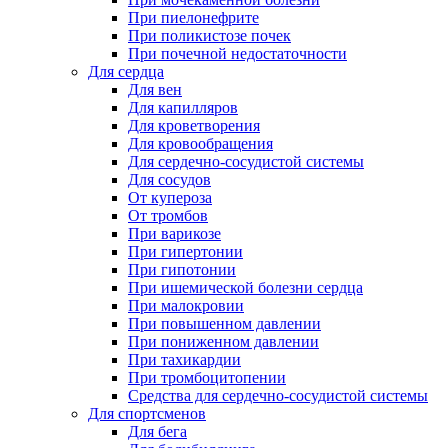
При пиелонефрите
При поликистозе почек
При почечной недостаточности
Для сердца
Для вен
Для капилляров
Для кроветворения
Для кровообращения
Для сердечно-сосудистой системы
Для сосудов
От купероза
От тромбов
При варикозе
При гипертонии
При гипотонии
При ишемической болезни сердца
При малокровии
При повышенном давлении
При пониженном давлении
При тахикардии
При тромбоцитопении
Средства для сердечно-сосудистой системы
Для спортсменов
Для бега