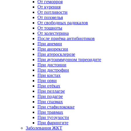
От геморроя
От курения
От потливости
От похмелья
От свободных радикалов
От тошноты
От холестерина
После приёма антибиотиков
При анемии
При анорексии
При атеросклерозе
При аутоиммунном тиреоидите
При дистонии
При дистрофии
При кистах
При орви
При отёках
При пеллагре
При подагре
При спазмах
При стафилококке
При травмах
При тугоухости
При фарингите
Заболевания ЖКТ