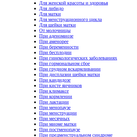
Для женской красоты и здоровья
Для либидо
Для матки
Для менструационного цикла
Для шейки матки
От молочницы
При аденомиозе
При аменорее
При беременности
При бесплодии
При гинекологических заболеваниях
При гормональном сбое
При грудном вскармливании
При дисплазии шейки матки
При кандидозе
При кисте яичников
При климаксе
При кормлении
При лактации
При менопаузе
При менструации
При месячных
При миоме матки
При постменопаузе
При предменструальном синдроме