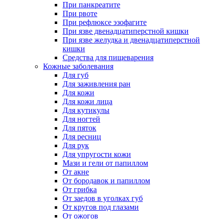
При панкреатите
При рвоте
При рефлюксе эзофагите
При язве двенадцатиперстной кишки
При язве желудка и двенадцатиперстной
кишки
Средства для пищеварения
Кожные заболевания
Для губ
Для заживления ран
Для кожи
Для кожи лица
Для кутикулы
Для ногтей
Для пяток
Для ресниц
Для рук
Для упругости кожи
Мази и гели от папиллом
От акне
От бородавок и папиллом
От грибка
От заедов в уголках губ
От кругов под глазами
От ожогов