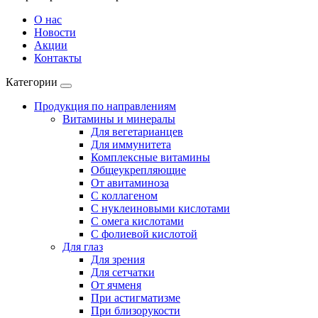
О нас
Новости
Акции
Контакты
Категории
Продукция по направлениям
Витамины и минералы
Для вегетарианцев
Для иммунитета
Комплексные витамины
Общеукрепляющие
От авитаминоза
С коллагеном
С нуклеиновыми кислотами
С омега кислотами
С фолиевой кислотой
Для глаз
Для зрения
Для сетчатки
От ячменя
При астигматизме
При близорукости