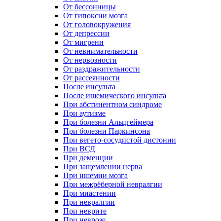
От бессонницы
От гипоксии мозга
От головокружения
От депрессии
От мигрени
От невнимательности
От нервозности
От раздражительности
От рассеянности
После инсульта
После ишемического инсульта
При абстинентном синдроме
При аутизме
При болезни Альцгеймера
При болезни Паркинсона
При вегето-сосудистой дистонии
При ВСД
При деменции
При защемлении нерва
При ишемии мозга
При межрёберной невралгии
При миастении
При невралгии
При неврите
При неврозе