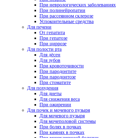
При неврологических заболеваниях
При полинейропатии
При рассеянном склерозе
Успокоительные средства
Для печени
От гепатита
При гепатозе
При циррозе
Для полости рта
Для дёсен
Для зубов
При кровоточивости
При пародонтите
При пародонтозе
При стоматите
Для похудения
Для диеты
Для снижения веса
При ожирении
Для почек и мочевого пузыря
Для мочевого пузыря
Для мочеполовой системы
При болях в почках
При камнях в почках
При мочекаменной болезни