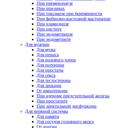
При пременопаузе
При приливах
При токсикозе при беременности
При фиброзно-кистозной мастопатии
При хламидиозе
При цистите
При эндометриозе
При эндометрите
Для мужчин
Для мужа
Для пениса
Для полового члена
Для потенции
Для простаты
Для секса
Для тестостерона
Для эрекции
От импотенции
При аденоме предстательной железы
При простатите
При эректильной дисфункции
Для нервной системы
Для памяти
Для сосудов головного мозга
От апатии