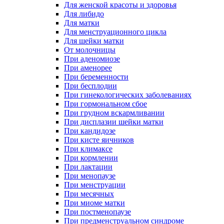
Для женской красоты и здоровья
Для либидо
Для матки
Для менструационного цикла
Для шейки матки
От молочницы
При аденомиозе
При аменорее
При беременности
При бесплодии
При гинекологических заболеваниях
При гормональном сбое
При грудном вскармливании
При дисплазии шейки матки
При кандидозе
При кисте яичников
При климаксе
При кормлении
При лактации
При менопаузе
При менструации
При месячных
При миоме матки
При постменопаузе
При предменструальном синдроме