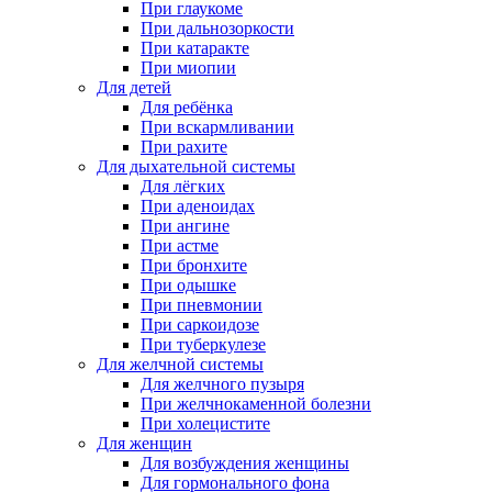
При глаукоме
При дальнозоркости
При катаракте
При миопии
Для детей
Для ребёнка
При вскармливании
При рахите
Для дыхательной системы
Для лёгких
При аденоидах
При ангине
При астме
При бронхите
При одышке
При пневмонии
При саркоидозе
При туберкулезе
Для желчной системы
Для желчного пузыря
При желчнокаменной болезни
При холецистите
Для женщин
Для возбуждения женщины
Для гормонального фона