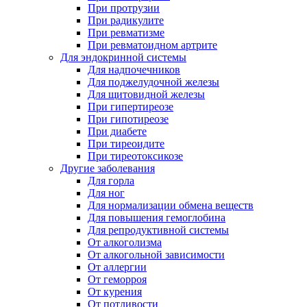
При протрузии
При радикулите
При ревматизме
При ревматоидном артрите
Для эндокринной системы
Для надпочечников
Для поджелудочной железы
Для щитовидной железы
При гипертиреозе
При гипотиреозе
При диабете
При тиреоидите
При тиреотоксикозе
Другие заболевания
Для горла
Для ног
Для нормализации обмена веществ
Для повышения гемоглобина
Для репродуктивной системы
От алкоголизма
От алкогольной зависимости
От аллергии
От геморроя
От курения
От потливости