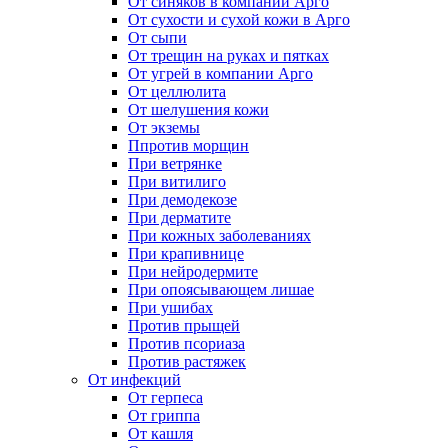
От синяков в компании Арго
От сухости и сухой кожи в Арго
От сыпи
От трещин на руках и пятках
От угрей в компании Арго
От целлюлита
От шелушения кожи
От экземы
Ппротив морщин
При ветрянке
При витилиго
При демодекозе
При дерматите
При кожных заболеваниях
При крапивнице
При нейродермите
При опоясывающем лишае
При ушибах
Против прыщей
Против псориаза
Против растяжек
От инфекций
От герпеса
От гриппа
От кашля