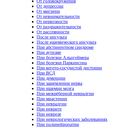
От головокружения
От депрессии
От мигрени
От невнимательности
От нервозности
От раздражительности
От рассеянности
После инсульта
После ишемического инсульта
При абстинентном синдроме
При аутизме
При болезни Альцгеймера
При болезни Паркинсона
При вегето-сосудистой дистонии
При ВСД
При деменции
При защемлении нерва
При ишемии мозга
При межрёберной невралгии
При миастении
При невралгии
При неврите
При неврозе
При неврологических заболеваниях
При полинейропатии