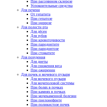
При рассеянном склерозе
Успокоительные средства
Для печени
От гепатита
При гепатозе
При циррозе
Для полости рта
Для дёсен
Для зубов
При кровоточивости
При пародонтите
При пародонтозе
При стоматите
Для похудения
Для диеты
Для снижения веса
При ожирении
Для почек и мочевого пузыря
Для мочевого пузыря
Для мочеполовой системы
При болях в почках
При камнях в почках
При мочекаменной болезни
При пиелонефрите
При поликистозе почек