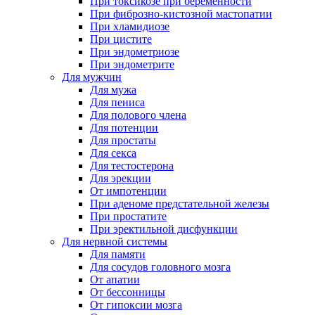
При токсикозе при беременности
При фиброзно-кистозной мастопатии
При хламидиозе
При цистите
При эндометриозе
При эндометрите
Для мужчин
Для мужа
Для пениса
Для полового члена
Для потенции
Для простаты
Для секса
Для тестостерона
Для эрекции
От импотенции
При аденоме предстательной железы
При простатите
При эректильной дисфункции
Для нервной системы
Для памяти
Для сосудов головного мозга
От апатии
От бессонницы
От гипоксии мозга