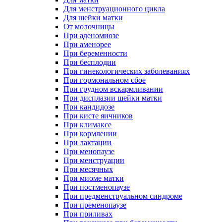
Для менструационного цикла
Для шейки матки
От молочницы
При аденомиозе
При аменорее
При беременности
При бесплодии
При гинекологических заболеваниях
При гормональном сбое
При грудном вскармливании
При дисплазии шейки матки
При кандидозе
При кисте яичников
При климаксе
При кормлении
При лактации
При менопаузе
При менструации
При месячных
При миоме матки
При постменопаузе
При предменструальном синдроме
При пременопаузе
При приливах