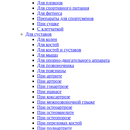
Для пловцов
Для спортивного питания
Для фитнеса
Препараты для спортсменов
При сушке
С клетчаткой
Для суставов
Для колен
Для костей
Для костей и суставов
Для мышц
Для опорно-двигательного аппарата
Для позвоночника
Для поясницы
При артрите
При артрозе
При гонартрозе
При ишиасе
При коксартрозе
При межпозвоночной грыже
При остеоартрозе
При остеомиелите
При остеопорозе
При переломах костей
При полиартрите