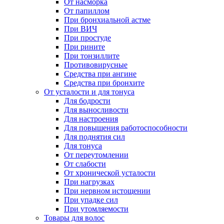
От насморка
От папиллом
При бронхиальной астме
При ВИЧ
При простуде
При рините
При тонзиллите
Противовирусные
Средства при ангине
Средства при бронхите
От усталости и для тонуса
Для бодрости
Для выносливости
Для настроения
Для повышения работоспособности
Для поднятия сил
Для тонуса
От переутомлении
От слабости
От хронической усталости
При нагрузках
При нервном истощении
При упадке сил
При утомляемости
Товары для волос