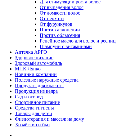
Для стимуляции роста волос
От выпадения волос
От ломкости волос
От перхоти
От фурункулов
Против аллопеции
Против облысения
Репейное масло для волос и ресниц
Шампуни с витаминами
Аптечка АРГО
Здоровое питание
Здоровый автомобиль
МПК Ляпко
Новинки компании
Полезные наружные средства
Продукты для красоты
Продукция из кедра
Сад и огород
Спортивное питание
Средства гигиены
Товары для детей
Физиотерапия и массаж на дому
Хозяйство и быт