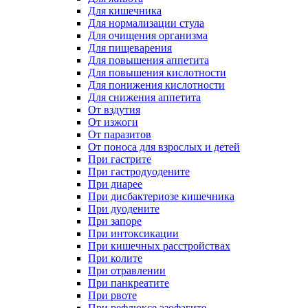
Для кишечника
Для нормализации стула
Для очищения организма
Для пищеварения
Для повышения аппетита
Для повышения кислотности
Для понижения кислотности
Для снижения аппетита
От вздутия
От изжоги
От паразитов
От поноса для взрослых и детей
При гастрите
При гастродуодените
При диарее
При дисбактериозе кишечника
При дуодените
При запоре
При интоксикации
При кишечных расстройствах
При колите
При отравлении
При панкреатите
При рвоте
При рефлюксе эзофагите