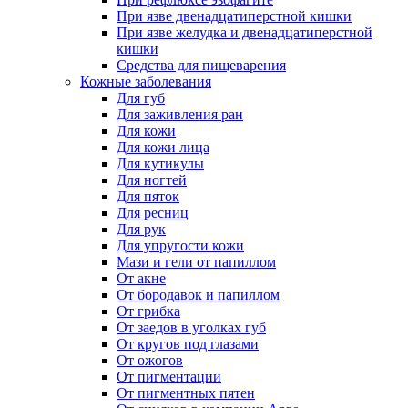
При язве двенадцатиперстной кишки
При язве желудка и двенадцатиперстной
кишки
Средства для пищеварения
Кожные заболевания
Для губ
Для заживления ран
Для кожи
Для кожи лица
Для кутикулы
Для ногтей
Для пяток
Для ресниц
Для рук
Для упругости кожи
Мази и гели от папиллом
От акне
От бородавок и папиллом
От грибка
От заедов в уголках губ
От кругов под глазами
От ожогов
От пигментации
От пигментных пятен