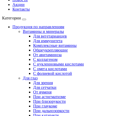
Акции
Контакты
Категории
Продукция по направлениям
Витамины и минералы
Для вегетарианцев
Для иммунитета
Комплексные витамины
Общеукрепляющие
От авитаминоза
С коллагеном
С нуклеиновыми кислотами
С омега кислотами
С фолиевой кислотой
Для глаз
Для зрения
Для сетчатки
От ячменя
При астигматизме
При близорукости
При глаукоме
При дальнозоркости
При катаракте