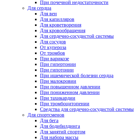
При почечной недостаточности
Для сердца
Для вен
Для капилляров
Для кроветворения
Для кровообращения
Для сердечно-сосудистой системы
Для сосудов
От купероза
От тромбов
При варикозе
При гипертонии
При гипотонии
При ишемической болезни сердца
При малокровии
При повышенном давлении
При пониженном давлении
При тахикардии
При тромбоцитопении
Средства для сердечно-сосудистой системы
Для спортсменов
Для бега
Для бодибилдинга
Для занятий спортом
Для набора массы