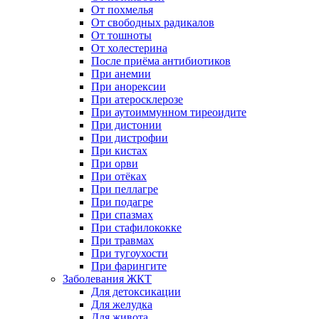
От похмелья
От свободных радикалов
От тошноты
От холестерина
После приёма антибиотиков
При анемии
При анорексии
При атеросклерозе
При аутоиммунном тиреоидите
При дистонии
При дистрофии
При кистах
При орви
При отёках
При пеллагре
При подагре
При спазмах
При стафилококке
При травмах
При тугоухости
При фарингите
Заболевания ЖКТ
Для детоксикации
Для желудка
Для живота