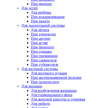
При миопии
Для детей
Для ребёнка
При вскармливании
При рахите
Для дыхательной системы
Для лёгких
При аденоидах
При ангине
При астме
При бронхите
При одышке
При пневмонии
При саркоидозе
При туберкулезе
Для желчной системы
Для желчного пузыря
При желчнокаменной болезни
При холецистите
Для женщин
Для возбуждения женщины
Для гормонального фона
Для женской красоты и здоровья
Для либидо
Для матки