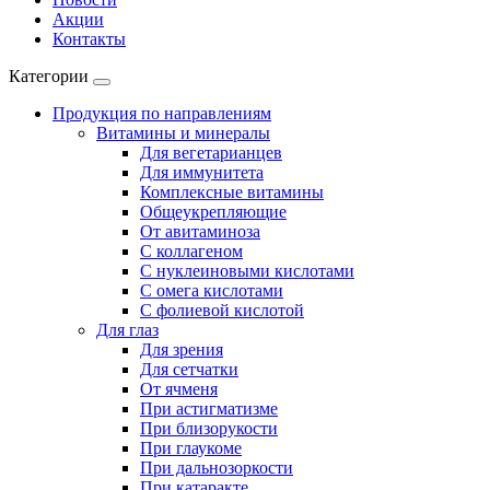
Акции
Контакты
Категории
Продукция по направлениям
Витамины и минералы
Для вегетарианцев
Для иммунитета
Комплексные витамины
Общеукрепляющие
От авитаминоза
С коллагеном
С нуклеиновыми кислотами
С омега кислотами
С фолиевой кислотой
Для глаз
Для зрения
Для сетчатки
От ячменя
При астигматизме
При близорукости
При глаукоме
При дальнозоркости
При катаракте