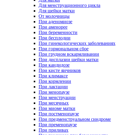
Для менструационного цикла
Для шейки матки
От молочницы
При аденомиозе
При аменорее
При беременности
При бесплодии
При гинекологических заболеваниях
При гормональном сбое
При грудном вскармливании
При дисплазии шейки матки
При кандидозе
При кисте яичников
При климаксе
При кормлении
При лактации
При менопаузе
При менструации
При месячных
При миоме матки
При постменопаузе
При предменструальном синдроме
При пременопаузе
При приливах