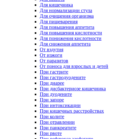
Для кишечника
Для нормализации стула
Для очищения организма
Для пищеварения
Для повышения аппетита
Для повышения кислотности
Для понижения кислотности
Для снижения аппетита
От вздутия
От изжоги
От паразитов
От поноса для взрослых и детей
При гастрите
При гастродуодените
При диарее
При дисбактериозе кишечника
При дуодените
При запоре
При интоксикации
При кишечных расстройствах
При колите
При отравлении
При панкреатите
При рвоте
При рефлюксе эзофагите