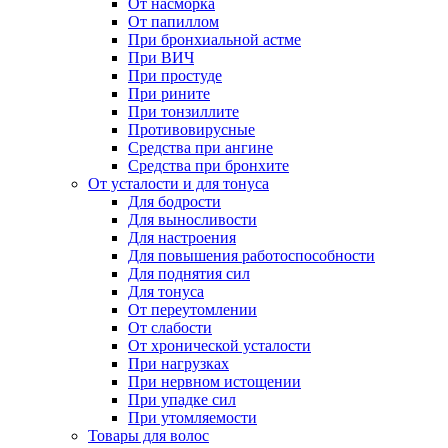
От насморка
От папиллом
При бронхиальной астме
При ВИЧ
При простуде
При рините
При тонзиллите
Противовирусные
Средства при ангине
Средства при бронхите
От усталости и для тонуса
Для бодрости
Для выносливости
Для настроения
Для повышения работоспособности
Для поднятия сил
Для тонуса
От переутомлении
От слабости
От хронической усталости
При нагрузках
При нервном истощении
При упадке сил
При утомляемости
Товары для волос