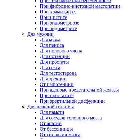
При токсикозе при беременности
При фиброзно-кистозной мастопатии
При хламидиозе
При цистите
При эндометриозе
При эндометрите
Для мужчин
Для мужа
Для пениса
Для полового члена
Для потенции
Для простаты
Для секса
Для тестостерона
Для эрекции
От импотенции
При аденоме предстательной железы
При простатите
При эректильной дисфункции
Для нервной системы
Для памяти
Для сосудов головного мозга
От апатии
От бессонницы
От гипоксии мозга