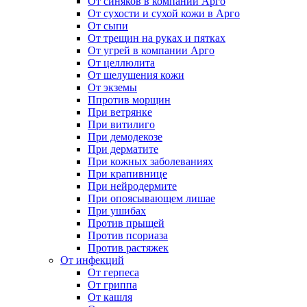
От синяков в компании Арго
От сухости и сухой кожи в Арго
От сыпи
От трещин на руках и пятках
От угрей в компании Арго
От целлюлита
От шелушения кожи
От экземы
Ппротив морщин
При ветрянке
При витилиго
При демодекозе
При дерматите
При кожных заболеваниях
При крапивнице
При нейродермите
При опоясывающем лишае
При ушибах
Против прыщей
Против псориаза
Против растяжек
От инфекций
От герпеса
От гриппа
От кашля