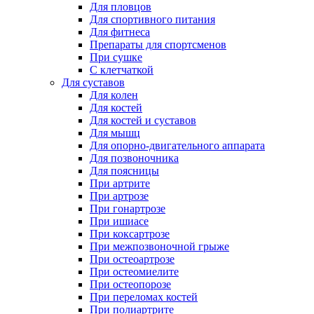
Для пловцов
Для спортивного питания
Для фитнеса
Препараты для спортсменов
При сушке
С клетчаткой
Для суставов
Для колен
Для костей
Для костей и суставов
Для мышц
Для опорно-двигательного аппарата
Для позвоночника
Для поясницы
При артрите
При артрозе
При гонартрозе
При ишиасе
При коксартрозе
При межпозвоночной грыже
При остеоартрозе
При остеомиелите
При остеопорозе
При переломах костей
При полиартрите