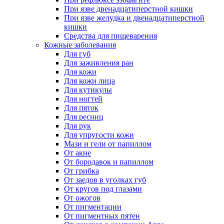
При язве двенадцатиперстной кишки
При язве желудка и двенадцатиперстной
кишки
Средства для пищеварения
Кожные заболевания
Для губ
Для заживления ран
Для кожи
Для кожи лица
Для кутикулы
Для ногтей
Для пяток
Для ресниц
Для рук
Для упругости кожи
Мази и гели от папиллом
От акне
От бородавок и папиллом
От грибка
От заедов в уголках губ
От кругов под глазами
От ожогов
От пигментации
От пигментных пятен