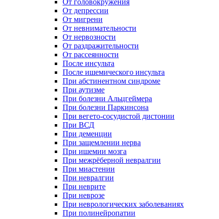
От головокружения
От депрессии
От мигрени
От невнимательности
От нервозности
От раздражительности
От рассеянности
После инсульта
После ишемического инсульта
При абстинентном синдроме
При аутизме
При болезни Альцгеймера
При болезни Паркинсона
При вегето-сосудистой дистонии
При ВСД
При деменции
При защемлении нерва
При ишемии мозга
При межрёберной невралгии
При миастении
При невралгии
При неврите
При неврозе
При неврологических заболеваниях
При полинейропатии