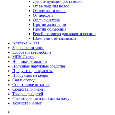
Для стимуляции роста волос
От выпадения волос
От ломкости волос
От перхоти
От фурункулов
Против аллопеции
Против облысения
Репейное масло для волос и ресниц
Шампуни с витаминами
Аптечка АРГО
Здоровое питание
Здоровый автомобиль
МПК Ляпко
Новинки компании
Полезные наружные средства
Продукты для красоты
Продукция из кедра
Сад и огород
Спортивное питание
Средства гигиены
Товары для детей
Физиотерапия и массаж на дому
Хозяйство и быт