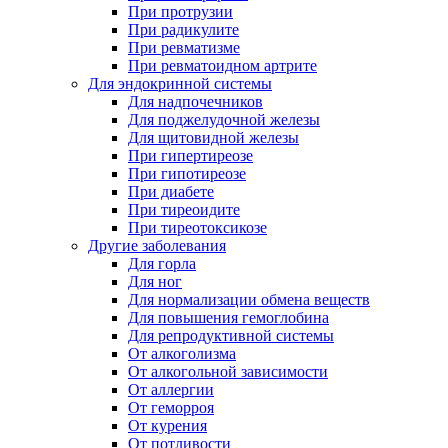
При протрузии
При радикулите
При ревматизме
При ревматоидном артрите
Для эндокринной системы
Для надпочечников
Для поджелудочной железы
Для щитовидной железы
При гипертиреозе
При гипотиреозе
При диабете
При тиреоидите
При тиреотоксикозе
Другие заболевания
Для горла
Для ног
Для нормализации обмена веществ
Для повышения гемоглобина
Для репродуктивной системы
От алкоголизма
От алкогольной зависимости
От аллергии
От геморроя
От курения
От потливости