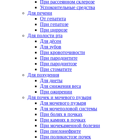
При рассеянном склерозе
Успокоительные средства
Для печени
От гепатита
При гепатозе
При циррозе
Для полости рта
Для дёсен
Для зубов
При кровоточивости
При пародонтите
При пародонтозе
При стоматите
Для похудения
Для диеты
Для снижения веса
При ожирении
Для почек и мочевого пузыря
Для мочевого пузыря
Для мочеполовой системы
При болях в почках
При камнях в почках
При мочекаменной болезни
При пиелонефрите
При поликистозе почек