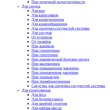
При почечной недостаточности
Для сердца
Для вен
Для капилляров
Для кроветворения
Для кровообращения
Для сердечно-сосудистой системы
Для сосудов
От купероза
От тромбов
При варикозе
При гипертонии
При гипотонии
При ишемической болезни сердца
При малокровии
При повышенном давлении
При пониженном давлении
При тахикардии
При тромбоцитопении
Средства для сердечно-сосудистой системы
Для спортсменов
Для бега
Для бодибилдинга
Для занятий спортом
Для набора массы