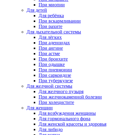
При миопии
Для детей
Для ребёнка
При вскармливании
При рахите
Для дыхательной системы
Для лёгких
При аденоидах
При ангине
При астме
При бронхите
При одышке
При пневмонии
При саркоидозе
При туберкулезе
Для желчной системы
Для желчного пузыря
При желчнокаменной болезни
При холецистите
Для женщин
Для возбуждения женщины
Для гормонального фона
Для женской красоты и здоровья
Для либидо
Для матки