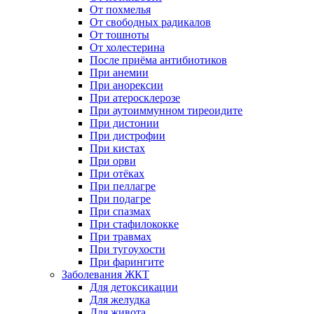
От похмелья
От свободных радикалов
От тошноты
От холестерина
После приёма антибиотиков
При анемии
При анорексии
При атеросклерозе
При аутоиммунном тиреоидите
При дистонии
При дистрофии
При кистах
При орви
При отёках
При пеллагре
При подагре
При спазмах
При стафилококке
При травмах
При тугоухости
При фарингите
Заболевания ЖКТ
Для детоксикации
Для желудка
Для живота