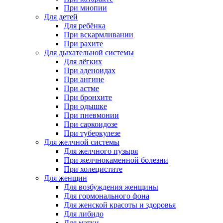
При миопии
Для детей
Для ребёнка
При вскармливании
При рахите
Для дыхательной системы
Для лёгких
При аденоидах
При ангине
При астме
При бронхите
При одышке
При пневмонии
При саркоидозе
При туберкулезе
Для желчной системы
Для желчного пузыря
При желчнокаменной болезни
При холецистите
Для женщин
Для возбуждения женщины
Для гормонального фона
Для женской красоты и здоровья
Для либидо
Для матки