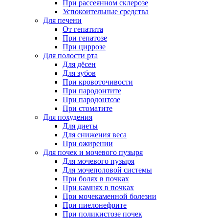
При рассеянном склерозе
Успокоительные средства
Для печени
От гепатита
При гепатозе
При циррозе
Для полости рта
Для дёсен
Для зубов
При кровоточивости
При пародонтите
При пародонтозе
При стоматите
Для похудения
Для диеты
Для снижения веса
При ожирении
Для почек и мочевого пузыря
Для мочевого пузыря
Для мочеполовой системы
При болях в почках
При камнях в почках
При мочекаменной болезни
При пиелонефрите
При поликистозе почек