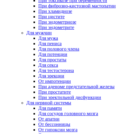
При токсикозе при беременности
При фиброзно-кистозной мастопатии
При хламидиозе
При цистите
При эндометриозе
При эндометрите
Для мужчин
Для мужа
Для пениса
Для полового члена
Для потенции
Для простаты
Для секса
Для тестостерона
Для эрекции
От импотенции
При аденоме предстательной железы
При простатите
При эректильной дисфункции
Для нервной системы
Для памяти
Для сосудов головного мозга
От апатии
От бессонницы
От гипоксии мозга