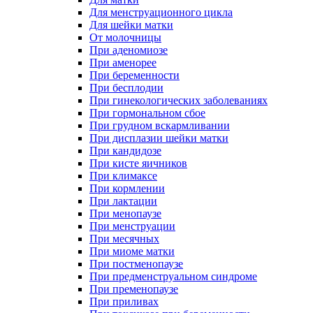
Для менструационного цикла
Для шейки матки
От молочницы
При аденомиозе
При аменорее
При беременности
При бесплодии
При гинекологических заболеваниях
При гормональном сбое
При грудном вскармливании
При дисплазии шейки матки
При кандидозе
При кисте яичников
При климаксе
При кормлении
При лактации
При менопаузе
При менструации
При месячных
При миоме матки
При постменопаузе
При предменструальном синдроме
При пременопаузе
При приливах