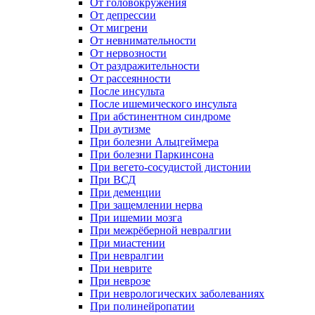
От головокружения
От депрессии
От мигрени
От невнимательности
От нервозности
От раздражительности
От рассеянности
После инсульта
После ишемического инсульта
При абстинентном синдроме
При аутизме
При болезни Альцгеймера
При болезни Паркинсона
При вегето-сосудистой дистонии
При ВСД
При деменции
При защемлении нерва
При ишемии мозга
При межрёберной невралгии
При миастении
При невралгии
При неврите
При неврозе
При неврологических заболеваниях
При полинейропатии