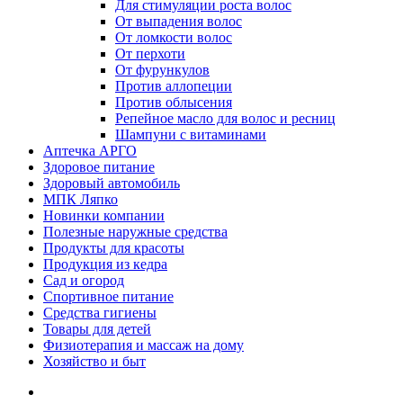
Для стимуляции роста волос
От выпадения волос
От ломкости волос
От перхоти
От фурункулов
Против аллопеции
Против облысения
Репейное масло для волос и ресниц
Шампуни с витаминами
Аптечка АРГО
Здоровое питание
Здоровый автомобиль
МПК Ляпко
Новинки компании
Полезные наружные средства
Продукты для красоты
Продукция из кедра
Сад и огород
Спортивное питание
Средства гигиены
Товары для детей
Физиотерапия и массаж на дому
Хозяйство и быт