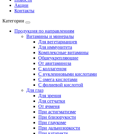
Акции
Контакты
Категории
Продукция по направлениям
Витамины и минералы
Для вегетарианцев
Для иммунитета
Комплексные витамины
Общеукрепляющие
От авитаминоза
С коллагеном
С нуклеиновыми кислотами
С омега кислотами
С фолиевой кислотой
Для глаз
Для зрения
Для сетчатки
От ячменя
При астигматизме
При близорукости
При глаукоме
При дальнозоркости
При катаракте