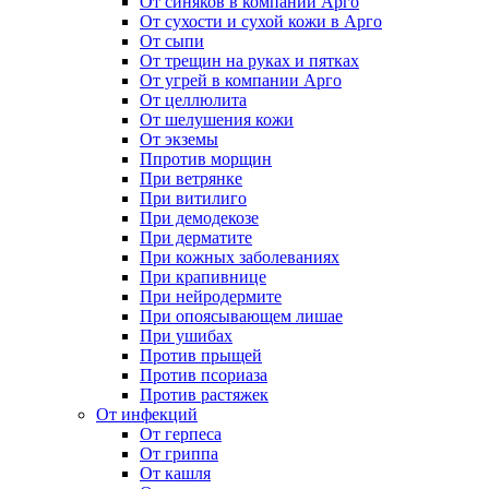
От синяков в компании Арго
От сухости и сухой кожи в Арго
От сыпи
От трещин на руках и пятках
От угрей в компании Арго
От целлюлита
От шелушения кожи
От экземы
Ппротив морщин
При ветрянке
При витилиго
При демодекозе
При дерматите
При кожных заболеваниях
При крапивнице
При нейродермите
При опоясывающем лишае
При ушибах
Против прыщей
Против псориаза
Против растяжек
От инфекций
От герпеса
От гриппа
От кашля