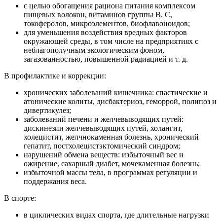
с целью обогащения рациона питания комплексом
пищевых волокон, витаминов группы В, С,
токоферолов, микроэлементов, биофлавоноидов;
для уменьшения воздействия вредных факторов
окружающей среды, в том числе на предприятиях с
неблагополучным экологическим фоном,
загазованностью, повышенной радиацией и т. д.
В профилактике и коррекции:
хронических заболеваний кишечника: спастические и
атонические колиты, дисбактериоз, геморрой, полипоз и
дивертикулез;
заболеваний печени и желчевыводящих путей:
дискинезии желчевыводящих путей, холангит,
холецистит, желчнокаменная болезнь, хронический
гепатит, постхолецистэктомический синдром;
нарушений обмена веществ: избыточный вес и
ожирение, сахарный диабет, мочекаменная болезнь;
избыточной массы тела, в программах регуляции и
поддержания веса.
В спорте:
в циклических видах спорта, где длительные нагрузки