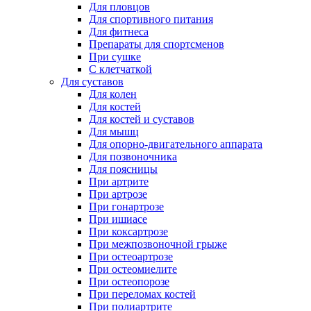
Для пловцов
Для спортивного питания
Для фитнеса
Препараты для спортсменов
При сушке
С клетчаткой
Для суставов
Для колен
Для костей
Для костей и суставов
Для мышц
Для опорно-двигательного аппарата
Для позвоночника
Для поясницы
При артрите
При артрозе
При гонартрозе
При ишиасе
При коксартрозе
При межпозвоночной грыже
При остеоартрозе
При остеомиелите
При остеопорозе
При переломах костей
При полиартрите