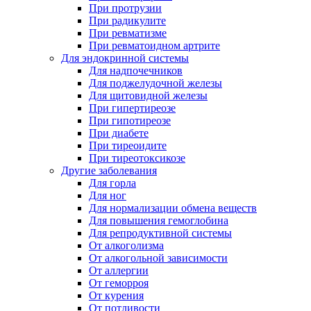
При протрузии
При радикулите
При ревматизме
При ревматоидном артрите
Для эндокринной системы
Для надпочечников
Для поджелудочной железы
Для щитовидной железы
При гипертиреозе
При гипотиреозе
При диабете
При тиреоидите
При тиреотоксикозе
Другие заболевания
Для горла
Для ног
Для нормализации обмена веществ
Для повышения гемоглобина
Для репродуктивной системы
От алкоголизма
От алкогольной зависимости
От аллергии
От геморроя
От курения
От потливости