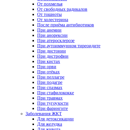
От похмелья
От свободных радикалов
От тошноты
От холестерина
После приёма антибиотиков
При анемии
При анорексии
При атеросклерозе
При аутоиммунном тиреоидите
При дистонии
При дистрофии
При кистах
При орви
При отёках
При пеллагре
При подагре
При спазмах
При стафилококке
При травмах
При тугоухости
При фарингите
Заболевания ЖКТ
Для детоксикации
Для желудка
Для живота