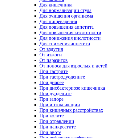
Для кишечника
Для нормализации стула
Для очищения организма
Для пищеварения
Для повышения аппетита
Для повышения кислотности
Для понижения кислотности
Для снижения аппетита
От вздутия
От изжоги
От паразитов
От поноса для взрослых и детей
При гастрите
При гастродуодените
При диарее
При дисбактериозе кишечника
При дуодените
При запоре
При интоксикации
При кишечных расстройствах
При колите
При отравлении
При панкреатите
При рвоте
При рефлюксе эзофагите