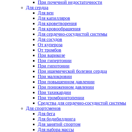
При почечной недостаточности
Для сердца
Для вен
Для капилляров
Для кроветворения
Для кровообращения
Для сердечно-сосудистой системы
Для сосудов
От купероза
От тромбов
При варикозе
При гипертонии
При гипотонии
При ишемической болезни сердца
При малокровии
При повышенном давлении
При пониженном давлении
При тахикардии
При тромбоцитопении
Средства для сердечно-сосудистой системы
Для спортсменов
Для бега
Для бодибилдинга
Для занятий спортом
Для набора массы