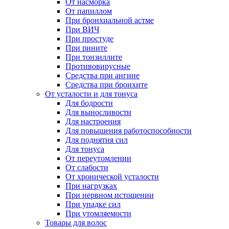
От насморка
От папиллом
При бронхиальной астме
При ВИЧ
При простуде
При рините
При тонзиллите
Противовирусные
Средства при ангине
Средства при бронхите
От усталости и для тонуса
Для бодрости
Для выносливости
Для настроения
Для повышения работоспособности
Для поднятия сил
Для тонуса
От переутомлении
От слабости
От хронической усталости
При нагрузках
При нервном истощении
При упадке сил
При утомляемости
Товары для волос