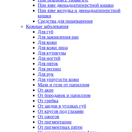
При язве двенадцатиперстной кишки
При язве желудка и двенадцатиперстной
кишки
Средства для пищеварения
Кожные заболевания
Для губ
Для заживления ран
Для кожи
Для кожи лица
Для кутикулы
Для ногтей
Для пяток
Для ресниц
Для рук
Для упругости кожи
Мази и гели от папиллом
От акне
От бородавок и папиллом
От грибка
От заедов в уголках губ
От кругов под глазами
От ожогов
От пигментации
От пигментных пятен