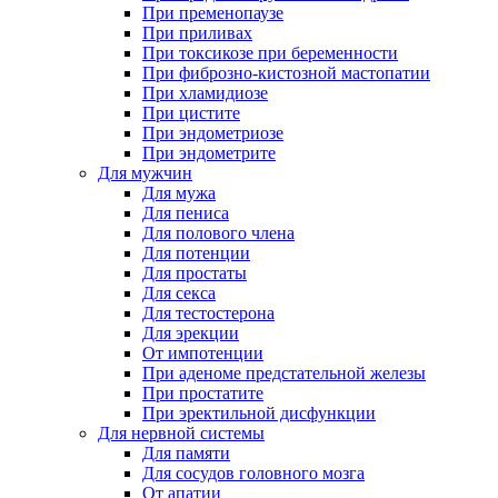
При пременопаузе
При приливах
При токсикозе при беременности
При фиброзно-кистозной мастопатии
При хламидиозе
При цистите
При эндометриозе
При эндометрите
Для мужчин
Для мужа
Для пениса
Для полового члена
Для потенции
Для простаты
Для секса
Для тестостерона
Для эрекции
От импотенции
При аденоме предстательной железы
При простатите
При эректильной дисфункции
Для нервной системы
Для памяти
Для сосудов головного мозга
От апатии