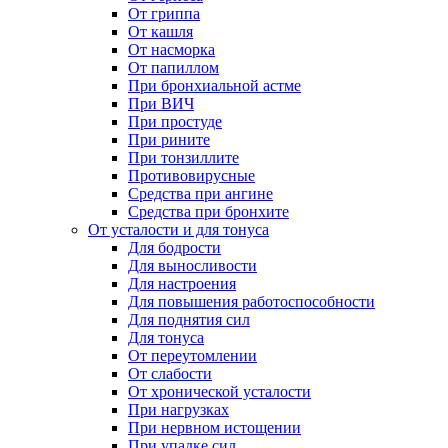
От гриппа
От кашля
От насморка
От папиллом
При бронхиальной астме
При ВИЧ
При простуде
При рините
При тонзиллите
Противовирусные
Средства при ангине
Средства при бронхите
От усталости и для тонуса
Для бодрости
Для выносливости
Для настроения
Для повышения работоспособности
Для поднятия сил
Для тонуса
От переутомлении
От слабости
От хронической усталости
При нагрузках
При нервном истощении
При упадке сил