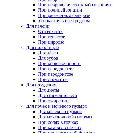
При неврологических заболеваниях
При полинейропатии
При рассеянном склерозе
Успокоительные средства
Для печени
От гепатита
При гепатозе
При циррозе
Для полости рта
Для дёсен
Для зубов
При кровоточивости
При пародонтите
При пародонтозе
При стоматите
Для похудения
Для диеты
Для снижения веса
При ожирении
Для почек и мочевого пузыря
Для мочевого пузыря
Для мочеполовой системы
При болях в почках
При камнях в почках
При мочекаменной болезни