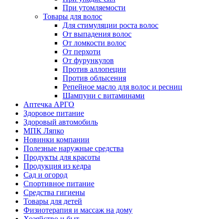
При утомляемости
Товары для волос
Для стимуляции роста волос
От выпадения волос
От ломкости волос
От перхоти
От фурункулов
Против аллопеции
Против облысения
Репейное масло для волос и ресниц
Шампуни с витаминами
Аптечка АРГО
Здоровое питание
Здоровый автомобиль
МПК Ляпко
Новинки компании
Полезные наружные средства
Продукты для красоты
Продукция из кедра
Сад и огород
Спортивное питание
Средства гигиены
Товары для детей
Физиотерапия и массаж на дому
Хозяйство и быт