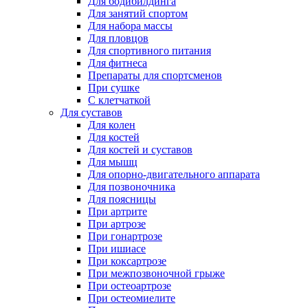
Для бодибилдинга
Для занятий спортом
Для набора массы
Для пловцов
Для спортивного питания
Для фитнеса
Препараты для спортсменов
При сушке
С клетчаткой
Для суставов
Для колен
Для костей
Для костей и суставов
Для мышц
Для опорно-двигательного аппарата
Для позвоночника
Для поясницы
При артрите
При артрозе
При гонартрозе
При ишиасе
При коксартрозе
При межпозвоночной грыже
При остеоартрозе
При остеомиелите