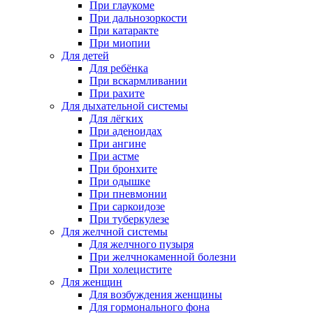
При глаукоме
При дальнозоркости
При катаракте
При миопии
Для детей
Для ребёнка
При вскармливании
При рахите
Для дыхательной системы
Для лёгких
При аденоидах
При ангине
При астме
При бронхите
При одышке
При пневмонии
При саркоидозе
При туберкулезе
Для желчной системы
Для желчного пузыря
При желчнокаменной болезни
При холецистите
Для женщин
Для возбуждения женщины
Для гормонального фона