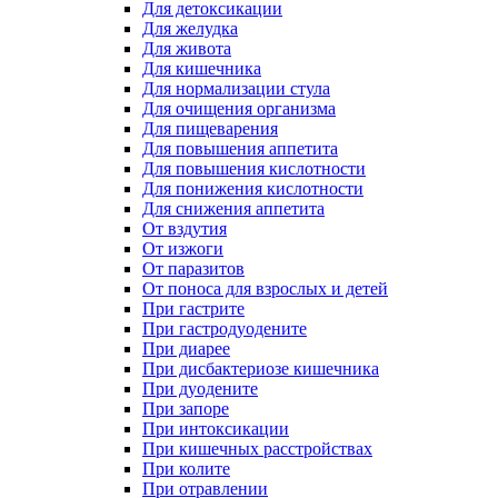
Для детоксикации
Для желудка
Для живота
Для кишечника
Для нормализации стула
Для очищения организма
Для пищеварения
Для повышения аппетита
Для повышения кислотности
Для понижения кислотности
Для снижения аппетита
От вздутия
От изжоги
От паразитов
От поноса для взрослых и детей
При гастрите
При гастродуодените
При диарее
При дисбактериозе кишечника
При дуодените
При запоре
При интоксикации
При кишечных расстройствах
При колите
При отравлении