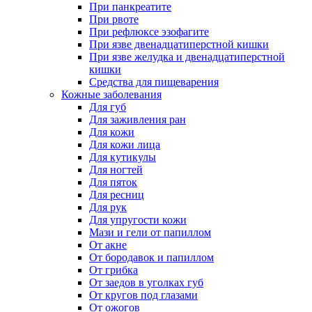
При панкреатите
При рвоте
При рефлюксе эзофагите
При язве двенадцатиперстной кишки
При язве желудка и двенадцатиперстной
кишки
Средства для пищеварения
Кожные заболевания
Для губ
Для заживления ран
Для кожи
Для кожи лица
Для кутикулы
Для ногтей
Для пяток
Для ресниц
Для рук
Для упругости кожи
Мази и гели от папиллом
От акне
От бородавок и папиллом
От грибка
От заедов в уголках губ
От кругов под глазами
От ожогов