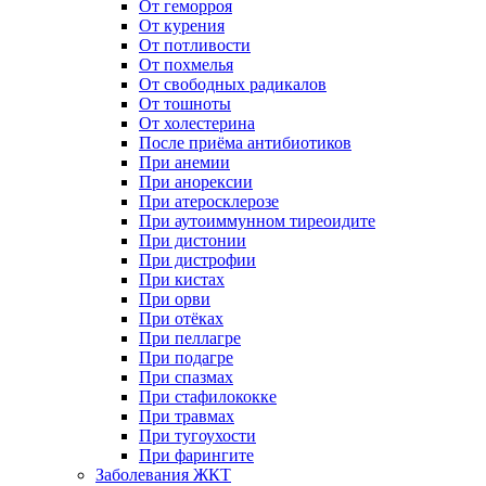
От геморроя
От курения
От потливости
От похмелья
От свободных радикалов
От тошноты
От холестерина
После приёма антибиотиков
При анемии
При анорексии
При атеросклерозе
При аутоиммунном тиреоидите
При дистонии
При дистрофии
При кистах
При орви
При отёках
При пеллагре
При подагре
При спазмах
При стафилококке
При травмах
При тугоухости
При фарингите
Заболевания ЖКТ