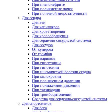
При пиелонефрите
При поликистозе почек
При почечной недостаточности
Для сердца
Для вен
Для капилляров
Для кроветворения
Для кровообращения
Для сердечно-сосудистой системы
Для сосудов
От купероза
От тромбов
При варикозе
При гипертонии
При гипотонии
При ишемической болезни сердца
При малокровии
При повышенном давлении
При пониженном давлении
При тахикардии
При тромбоцитопении
Средства для сердечно-сосудистой системы
Для спортсменов
Для бега