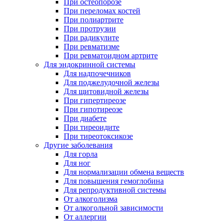
При остеопорозе
При переломах костей
При полиартрите
При протрузии
При радикулите
При ревматизме
При ревматоидном артрите
Для эндокринной системы
Для надпочечников
Для поджелудочной железы
Для щитовидной железы
При гипертиреозе
При гипотиреозе
При диабете
При тиреоидите
При тиреотоксикозе
Другие заболевания
Для горла
Для ног
Для нормализации обмена веществ
Для повышения гемоглобина
Для репродуктивной системы
От алкоголизма
От алкогольной зависимости
От аллергии