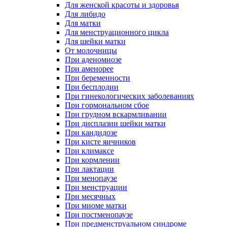
Для женской красоты и здоровья
Для либидо
Для матки
Для менструационного цикла
Для шейки матки
От молочницы
При аденомиозе
При аменорее
При беременности
При бесплодии
При гинекологических заболеваниях
При гормональном сбое
При грудном вскармливании
При дисплазии шейки матки
При кандидозе
При кисте яичников
При климаксе
При кормлении
При лактации
При менопаузе
При менструации
При месячных
При миоме матки
При постменопаузе
При предменструальном синдроме