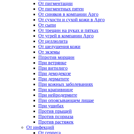
От пигментации
От пигментных пятен
От синяков в компании Арго
От сухости и сухой кожи в Арго
От сыпи
От трещин на руках и пятках
От угрей в компании Арго
От целлюлита
От шелушения кожи
От экземы
Ппротив морщин
При ветрянке
При витилиго
При демодекозе
При дерматите
При кожных заболеваниях
При крапивнице
При нейродермите
При опоясывающем лишае
При ушибах
Против прыщей
Против псориаза
Против растяжек
От инфекций
От герпеса