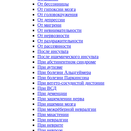
От бессонницы
От гипоксии мозга
От головокружения
От депрессии
От мигрени
От невнимательности
От нервозности
От раздражительности
От рассеянности
После инсульта
После ишемического инсульта
При абстинентном синдроме
При аутизме
При болезни Альцгеймера
При болезни Паркинсона
При вегето-сосудистой дистонии
При ВСД
При деменции
При защемлении нерва
При ишемии мозга
При межрёберной невралгии
При миастении
При невралгии
При неврите
При неврозе