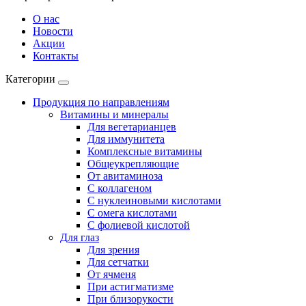
О нас
Новости
Акции
Контакты
Категории
Продукция по направлениям
Витамины и минералы
Для вегетарианцев
Для иммунитета
Комплексные витамины
Общеукрепляющие
От авитаминоза
С коллагеном
С нуклеиновыми кислотами
С омега кислотами
С фолиевой кислотой
Для глаз
Для зрения
Для сетчатки
От ячменя
При астигматизме
При близорукости