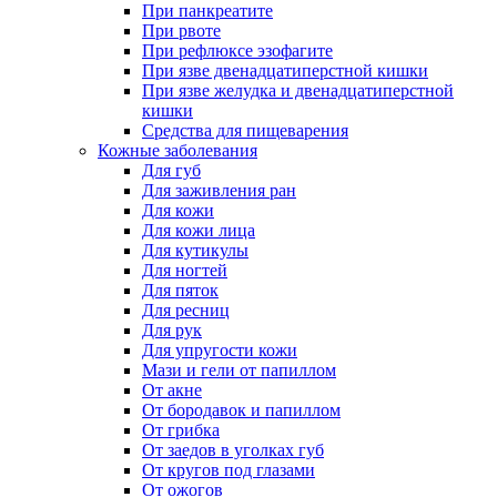
При панкреатите
При рвоте
При рефлюксе эзофагите
При язве двенадцатиперстной кишки
При язве желудка и двенадцатиперстной
кишки
Средства для пищеварения
Кожные заболевания
Для губ
Для заживления ран
Для кожи
Для кожи лица
Для кутикулы
Для ногтей
Для пяток
Для ресниц
Для рук
Для упругости кожи
Мази и гели от папиллом
От акне
От бородавок и папиллом
От грибка
От заедов в уголках губ
От кругов под глазами
От ожогов