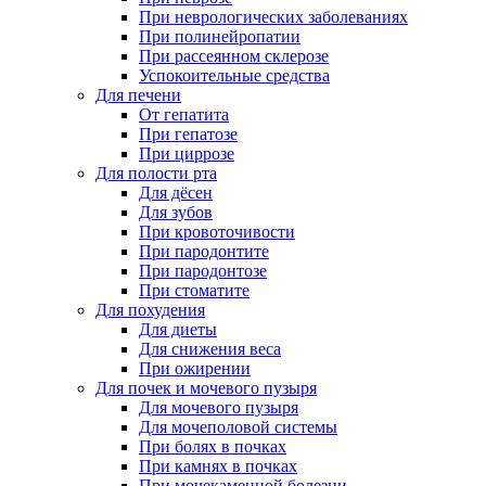
При неврологических заболеваниях
При полинейропатии
При рассеянном склерозе
Успокоительные средства
Для печени
От гепатита
При гепатозе
При циррозе
Для полости рта
Для дёсен
Для зубов
При кровоточивости
При пародонтите
При пародонтозе
При стоматите
Для похудения
Для диеты
Для снижения веса
При ожирении
Для почек и мочевого пузыря
Для мочевого пузыря
Для мочеполовой системы
При болях в почках
При камнях в почках
При мочекаменной болезни