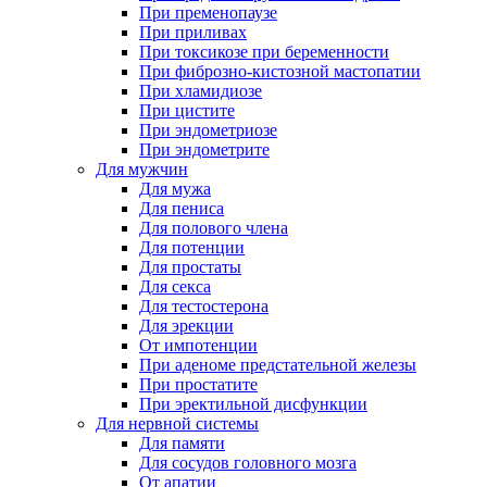
При пременопаузе
При приливах
При токсикозе при беременности
При фиброзно-кистозной мастопатии
При хламидиозе
При цистите
При эндометриозе
При эндометрите
Для мужчин
Для мужа
Для пениса
Для полового члена
Для потенции
Для простаты
Для секса
Для тестостерона
Для эрекции
От импотенции
При аденоме предстательной железы
При простатите
При эректильной дисфункции
Для нервной системы
Для памяти
Для сосудов головного мозга
От апатии