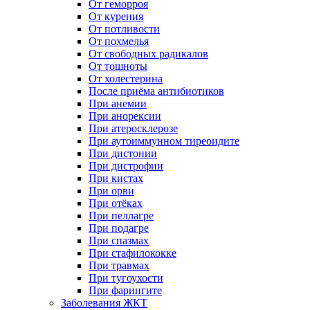
От геморроя
От курения
От потливости
От похмелья
От свободных радикалов
От тошноты
От холестерина
После приёма антибиотиков
При анемии
При анорексии
При атеросклерозе
При аутоиммунном тиреоидите
При дистонии
При дистрофии
При кистах
При орви
При отёках
При пеллагре
При подагре
При спазмах
При стафилококке
При травмах
При тугоухости
При фарингите
Заболевания ЖКТ