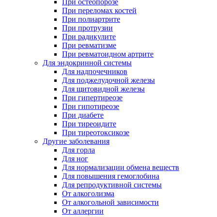
При остеопорозе
При переломах костей
При полиартрите
При протрузии
При радикулите
При ревматизме
При ревматоидном артрите
Для эндокринной системы
Для надпочечников
Для поджелудочной железы
Для щитовидной железы
При гипертиреозе
При гипотиреозе
При диабете
При тиреоидите
При тиреотоксикозе
Другие заболевания
Для горла
Для ног
Для нормализации обмена веществ
Для повышения гемоглобина
Для репродуктивной системы
От алкоголизма
От алкогольной зависимости
От аллергии