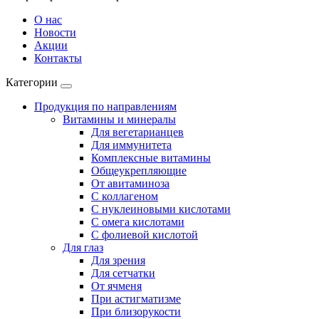
О нас
Новости
Акции
Контакты
Категории
Продукция по направлениям
Витамины и минералы
Для вегетарианцев
Для иммунитета
Комплексные витамины
Общеукрепляющие
От авитаминоза
С коллагеном
С нуклеиновыми кислотами
С омега кислотами
С фолиевой кислотой
Для глаз
Для зрения
Для сетчатки
От ячменя
При астигматизме
При близорукости