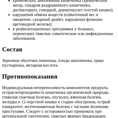
хронических заболеваний кишечника (хронический
запор, синдром раздраженного кишечника,
дисбактериоз, геморрой, дивертикулез толстой кишки);
нарушений обмена веществ (избыточный вес и
ожирение, сахарный диабет, нарушения функции
щитовидной железы);
в реабилитационных программах у больных,
перенесших тяжелые соматические или инфекционные
заболевания.
Состав
Зерновые оболочки пшеницы, плоды шиповника, трава
пустырника, янтарная кислота.
Противопоказания
Индивидуальная непереносимость компонентов продукта,
острая непроходимость кишечника органической природы
(тяжелая спаечная болезнь, опухоли), язвенная болезнь
желудка и 12-перстной кишки в стадии обострения, острый
панкреатит, желчнокаменная болезнь с частыми болевыми
приступами. Следует с осторожностью принимать при
артериальной гипотензии, тяжелых формах брадикардии