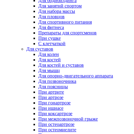
Для бодибилдинга
Для занятий спортом
Для набора массы
Для пловцов
Для спортивного питания
Для фитнеса
Препараты для спортсменов
При сушке
С клетчаткой
Для суставов
Для колен
Для костей
Для костей и суставов
Для мышц
Для опорно-двигательного аппарата
Для позвоночника
Для поясницы
При артрите
При артрозе
При гонартрозе
При ишиасе
При коксартрозе
При межпозвоночной грыже
При остеоартрозе
При остеомиелите