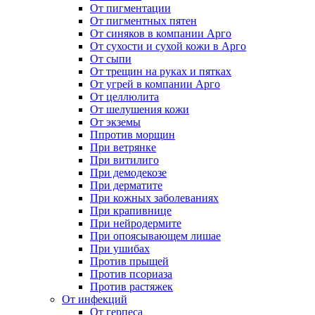
От пигментации
От пигментных пятен
От синяков в компании Арго
От сухости и сухой кожи в Арго
От сыпи
От трещин на руках и пятках
От угрей в компании Арго
От целлюлита
От шелушения кожи
От экземы
Ппротив морщин
При ветрянке
При витилиго
При демодекозе
При дерматите
При кожных заболеваниях
При крапивнице
При нейродермите
При опоясывающем лишае
При ушибах
Против прыщей
Против псориаза
Против растяжек
От инфекций
От герпеса