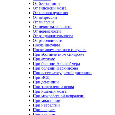
От бессонницы
От гипоксии мозга
От головокружения
От депрессии
От мигрени
От невнимательности
От нервозности
От раздражительности
От рассеянности
После инсульта
После ишемического инсульта
При абстинентном синдроме
При аутизме
При болезни Альцгеймера
При болезни Паркинсона
При вегето-сосудистой дистонии
При ВСД
При деменции
При защемлении нерва
При ишемии мозга
При межрёберной невралгии
При миастении
При невралгии
При неврите
При неврозе