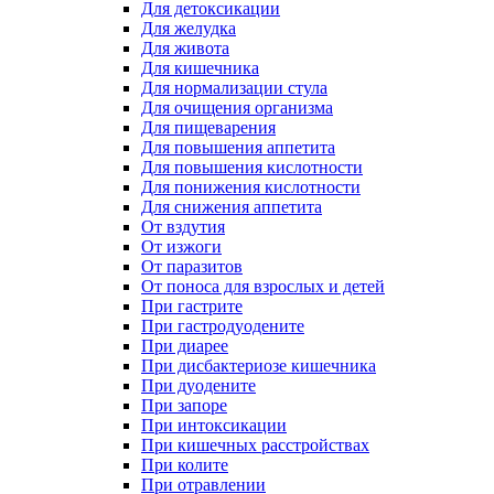
Для детоксикации
Для желудка
Для живота
Для кишечника
Для нормализации стула
Для очищения организма
Для пищеварения
Для повышения аппетита
Для повышения кислотности
Для понижения кислотности
Для снижения аппетита
От вздутия
От изжоги
От паразитов
От поноса для взрослых и детей
При гастрите
При гастродуодените
При диарее
При дисбактериозе кишечника
При дуодените
При запоре
При интоксикации
При кишечных расстройствах
При колите
При отравлении