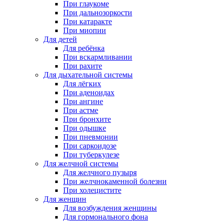
При глаукоме
При дальнозоркости
При катаракте
При миопии
Для детей
Для ребёнка
При вскармливании
При рахите
Для дыхательной системы
Для лёгких
При аденоидах
При ангине
При астме
При бронхите
При одышке
При пневмонии
При саркоидозе
При туберкулезе
Для желчной системы
Для желчного пузыря
При желчнокаменной болезни
При холецистите
Для женщин
Для возбуждения женщины
Для гормонального фона