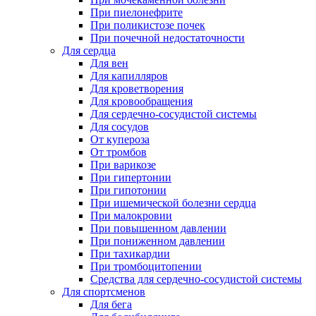
При пиелонефрите
При поликистозе почек
При почечной недостаточности
Для сердца
Для вен
Для капилляров
Для кроветворения
Для кровообращения
Для сердечно-сосудистой системы
Для сосудов
От купероза
От тромбов
При варикозе
При гипертонии
При гипотонии
При ишемической болезни сердца
При малокровии
При повышенном давлении
При пониженном давлении
При тахикардии
При тромбоцитопении
Средства для сердечно-сосудистой системы
Для спортсменов
Для бега