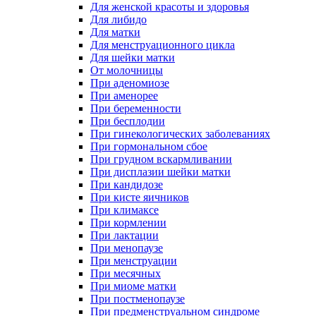
Для женской красоты и здоровья
Для либидо
Для матки
Для менструационного цикла
Для шейки матки
От молочницы
При аденомиозе
При аменорее
При беременности
При бесплодии
При гинекологических заболеваниях
При гормональном сбое
При грудном вскармливании
При дисплазии шейки матки
При кандидозе
При кисте яичников
При климаксе
При кормлении
При лактации
При менопаузе
При менструации
При месячных
При миоме матки
При постменопаузе
При предменструальном синдроме