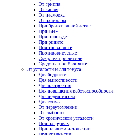
От гриппа
От кашля
От насморка
От папиллом
При бронхиальной астме
При ВИЧ
При простуде
При рините
При тонзиллите
Противовирусные
Средства при ангине
Средства при бронхите
От усталости и для тонуса
Для бодрости
Для выносливости
Для настроения
Для повышения работоспособности
Для поднятия сил
Для тонуса
От переутомлении
От слабости
От хронической усталости
При нагрузках
При нервном истощении
При упадке сил