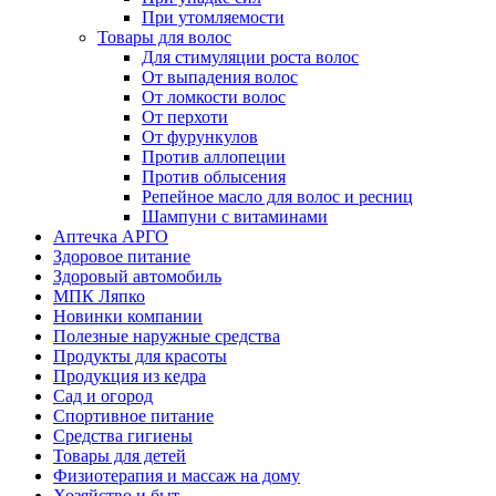
При утомляемости
Товары для волос
Для стимуляции роста волос
От выпадения волос
От ломкости волос
От перхоти
От фурункулов
Против аллопеции
Против облысения
Репейное масло для волос и ресниц
Шампуни с витаминами
Аптечка АРГО
Здоровое питание
Здоровый автомобиль
МПК Ляпко
Новинки компании
Полезные наружные средства
Продукты для красоты
Продукция из кедра
Сад и огород
Спортивное питание
Средства гигиены
Товары для детей
Физиотерапия и массаж на дому
Хозяйство и быт