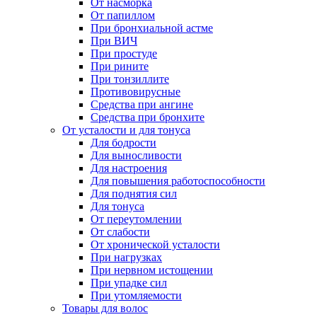
От насморка
От папиллом
При бронхиальной астме
При ВИЧ
При простуде
При рините
При тонзиллите
Противовирусные
Средства при ангине
Средства при бронхите
От усталости и для тонуса
Для бодрости
Для выносливости
Для настроения
Для повышения работоспособности
Для поднятия сил
Для тонуса
От переутомлении
От слабости
От хронической усталости
При нагрузках
При нервном истощении
При упадке сил
При утомляемости
Товары для волос