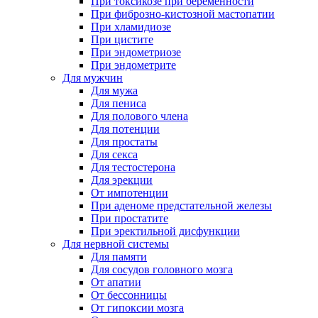
При токсикозе при беременности
При фиброзно-кистозной мастопатии
При хламидиозе
При цистите
При эндометриозе
При эндометрите
Для мужчин
Для мужа
Для пениса
Для полового члена
Для потенции
Для простаты
Для секса
Для тестостерона
Для эрекции
От импотенции
При аденоме предстательной железы
При простатите
При эректильной дисфункции
Для нервной системы
Для памяти
Для сосудов головного мозга
От апатии
От бессонницы
От гипоксии мозга