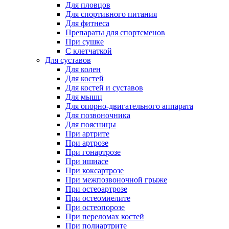
Для пловцов
Для спортивного питания
Для фитнеса
Препараты для спортсменов
При сушке
С клетчаткой
Для суставов
Для колен
Для костей
Для костей и суставов
Для мышц
Для опорно-двигательного аппарата
Для позвоночника
Для поясницы
При артрите
При артрозе
При гонартрозе
При ишиасе
При коксартрозе
При межпозвоночной грыже
При остеоартрозе
При остеомиелите
При остеопорозе
При переломах костей
При полиартрите