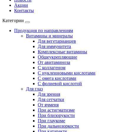
Акции
Контакты
Категории
Продукция по направлениям
Витамины и минералы
Для вегетарианцев
Для иммунитета
Комплексные витамины
Общеукрепляющие
От авитаминоза
С коллагеном
С нуклеиновыми кислотами
С омега кислотами
С фолиевой кислотой
Для глаз
Для зрения
Для сетчатки
От ячменя
При астигматизме
При близорукости
При глаукоме
При дальнозоркости
При катаракте