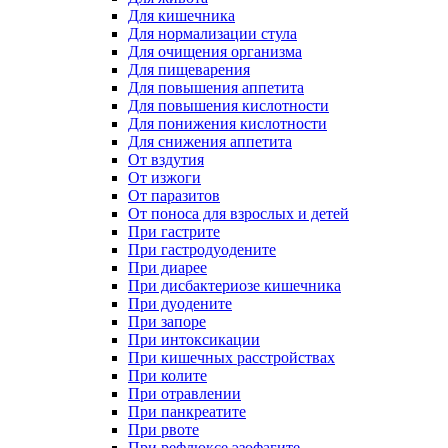
Для кишечника
Для нормализации стула
Для очищения организма
Для пищеварения
Для повышения аппетита
Для повышения кислотности
Для понижения кислотности
Для снижения аппетита
От вздутия
От изжоги
От паразитов
От поноса для взрослых и детей
При гастрите
При гастродуодените
При диарее
При дисбактериозе кишечника
При дуодените
При запоре
При интоксикации
При кишечных расстройствах
При колите
При отравлении
При панкреатите
При рвоте
При рефлюксе эзофагите