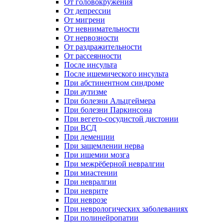
От головокружения
От депрессии
От мигрени
От невнимательности
От нервозности
От раздражительности
От рассеянности
После инсульта
После ишемического инсульта
При абстинентном синдроме
При аутизме
При болезни Альцгеймера
При болезни Паркинсона
При вегето-сосудистой дистонии
При ВСД
При деменции
При защемлении нерва
При ишемии мозга
При межрёберной невралгии
При миастении
При невралгии
При неврите
При неврозе
При неврологических заболеваниях
При полинейропатии