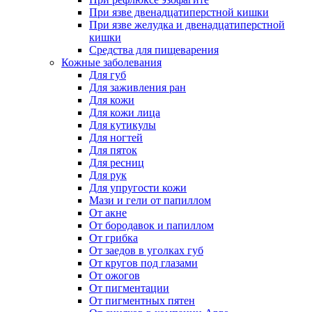
При язве двенадцатиперстной кишки
При язве желудка и двенадцатиперстной
кишки
Средства для пищеварения
Кожные заболевания
Для губ
Для заживления ран
Для кожи
Для кожи лица
Для кутикулы
Для ногтей
Для пяток
Для ресниц
Для рук
Для упругости кожи
Мази и гели от папиллом
От акне
От бородавок и папиллом
От грибка
От заедов в уголках губ
От кругов под глазами
От ожогов
От пигментации
От пигментных пятен