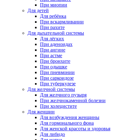
При миопии
Для детей
Для ребёнка
При вскармливании
При рахите
Для дыхательной системы
Для лёгких
При аденоидах
При ангине
При астме
При бронхите
При одышке
При пневмонии
При саркоидозе
При туберкулезе
Для желчной системы
Для желчного пузыря
При желчнокаменной болезни
При холецистите
Для женщин
Для возбуждения женщины
Для гормонального фона
Для женской красоты и здоровья
Для либидо
Для матки