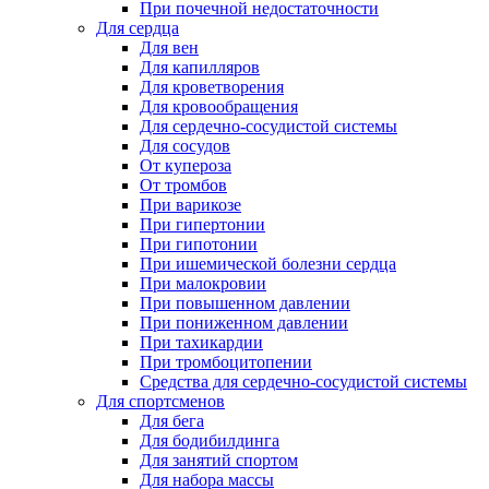
При почечной недостаточности
Для сердца
Для вен
Для капилляров
Для кроветворения
Для кровообращения
Для сердечно-сосудистой системы
Для сосудов
От купероза
От тромбов
При варикозе
При гипертонии
При гипотонии
При ишемической болезни сердца
При малокровии
При повышенном давлении
При пониженном давлении
При тахикардии
При тромбоцитопении
Средства для сердечно-сосудистой системы
Для спортсменов
Для бега
Для бодибилдинга
Для занятий спортом
Для набора массы