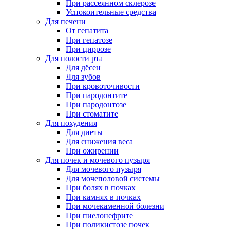
При рассеянном склерозе
Успокоительные средства
Для печени
От гепатита
При гепатозе
При циррозе
Для полости рта
Для дёсен
Для зубов
При кровоточивости
При пародонтите
При пародонтозе
При стоматите
Для похудения
Для диеты
Для снижения веса
При ожирении
Для почек и мочевого пузыря
Для мочевого пузыря
Для мочеполовой системы
При болях в почках
При камнях в почках
При мочекаменной болезни
При пиелонефрите
При поликистозе почек