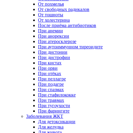
От похмелья
От свободных радикалов
От тошноты
От холестерина
После приёма антибиотиков
При анемии
При анорексии
При атеросклерозе
При аутоиммунном тиреоидите
При дистонии
При дистрофии
При кистах
При орви
При отёках
При пеллагре
При подагре
При спазмах
При стафилококке
При травмах
При тугоухости
При фарингите
Заболевания ЖКТ
Для детоксикации
Для желудка
Для живота