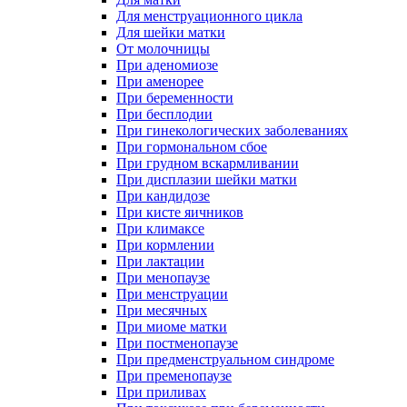
Для менструационного цикла
Для шейки матки
От молочницы
При аденомиозе
При аменорее
При беременности
При бесплодии
При гинекологических заболеваниях
При гормональном сбое
При грудном вскармливании
При дисплазии шейки матки
При кандидозе
При кисте яичников
При климаксе
При кормлении
При лактации
При менопаузе
При менструации
При месячных
При миоме матки
При постменопаузе
При предменструальном синдроме
При пременопаузе
При приливах