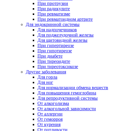
При протрузии
При радикулите
При ревматизме
При ревматоидном артрите
Для эндокринной системы
Для надпочечников
Для поджелудочной железы
Для щитовидной железы
При гипертиреозе
При гипотиреозе
При диабете
При тиреоидите
При тиреотоксикозе
Другие заболевания
Для горла
Для ног
Для нормализации обмена веществ
Для повышения гемоглобина
Для репродуктивной системы
От алкоголизма
От алкогольной зависимости
От аллергии
От геморроя
От курения
От потливости