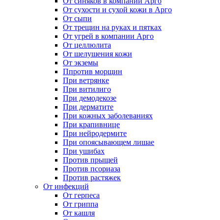
От синяков в компании Арго
От сухости и сухой кожи в Арго
От сыпи
От трещин на руках и пятках
От угрей в компании Арго
От целлюлита
От шелушения кожи
От экземы
Ппротив морщин
При ветрянке
При витилиго
При демодекозе
При дерматите
При кожных заболеваниях
При крапивнице
При нейродермите
При опоясывающем лишае
При ушибах
Против прыщей
Против псориаза
Против растяжек
От инфекций
От герпеса
От гриппа
От кашля