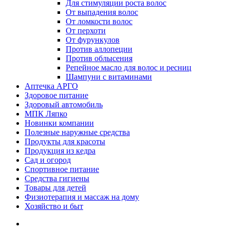
Для стимуляции роста волос
От выпадения волос
От ломкости волос
От перхоти
От фурункулов
Против аллопеции
Против облысения
Репейное масло для волос и ресниц
Шампуни с витаминами
Аптечка АРГО
Здоровое питание
Здоровый автомобиль
МПК Ляпко
Новинки компании
Полезные наружные средства
Продукты для красоты
Продукция из кедра
Сад и огород
Спортивное питание
Средства гигиены
Товары для детей
Физиотерапия и массаж на дому
Хозяйство и быт