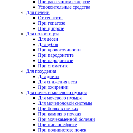
При рассеянном склерозе
Успокоительные средства
Для печени
От гепатита
При гепатозе
При циррозе
Для полости рта
Для дёсен
Для зубов
При кровоточивости
При пародонтите
При пародонтозе
При стоматите
Для похудения
Для диеты
Для снижения веса
При ожирении
Для почек и мочевого пузыря
Для мочевого пузыря
Для мочеполовой системы
При болях в почках
При камнях в почках
При мочекаменной болезни
При пиелонефрите
При поликистозе почек