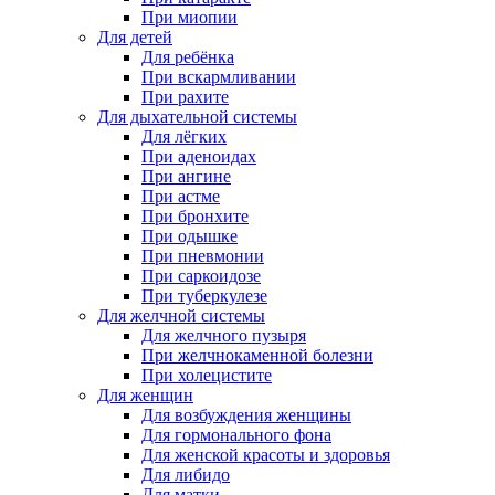
При миопии
Для детей
Для ребёнка
При вскармливании
При рахите
Для дыхательной системы
Для лёгких
При аденоидах
При ангине
При астме
При бронхите
При одышке
При пневмонии
При саркоидозе
При туберкулезе
Для желчной системы
Для желчного пузыря
При желчнокаменной болезни
При холецистите
Для женщин
Для возбуждения женщины
Для гормонального фона
Для женской красоты и здоровья
Для либидо
Для матки