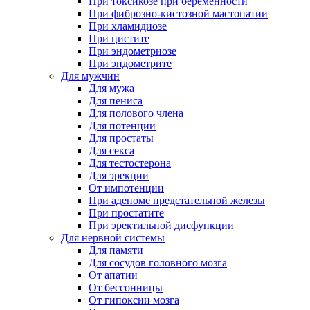
При токсикозе при беременности
При фиброзно-кистозной мастопатии
При хламидиозе
При цистите
При эндометриозе
При эндометрите
Для мужчин
Для мужа
Для пениса
Для полового члена
Для потенции
Для простаты
Для секса
Для тестостерона
Для эрекции
От импотенции
При аденоме предстательной железы
При простатите
При эректильной дисфункции
Для нервной системы
Для памяти
Для сосудов головного мозга
От апатии
От бессонницы
От гипоксии мозга