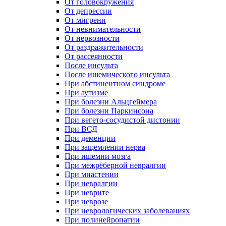
От головокружения
От депрессии
От мигрени
От невнимательности
От нервозности
От раздражительности
От рассеянности
После инсульта
После ишемического инсульта
При абстинентном синдроме
При аутизме
При болезни Альцгеймера
При болезни Паркинсона
При вегето-сосудистой дистонии
При ВСД
При деменции
При защемлении нерва
При ишемии мозга
При межрёберной невралгии
При миастении
При невралгии
При неврите
При неврозе
При неврологических заболеваниях
При полинейропатии