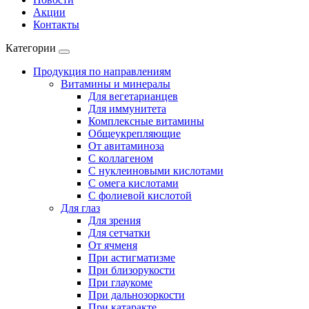
Акции
Контакты
Категории
Продукция по направлениям
Витамины и минералы
Для вегетарианцев
Для иммунитета
Комплексные витамины
Общеукрепляющие
От авитаминоза
С коллагеном
С нуклеиновыми кислотами
С омега кислотами
С фолиевой кислотой
Для глаз
Для зрения
Для сетчатки
От ячменя
При астигматизме
При близорукости
При глаукоме
При дальнозоркости
При катаракте