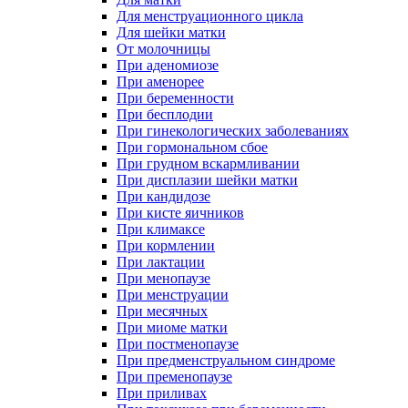
Для менструационного цикла
Для шейки матки
От молочницы
При аденомиозе
При аменорее
При беременности
При бесплодии
При гинекологических заболеваниях
При гормональном сбое
При грудном вскармливании
При дисплазии шейки матки
При кандидозе
При кисте яичников
При климаксе
При кормлении
При лактации
При менопаузе
При менструации
При месячных
При миоме матки
При постменопаузе
При предменструальном синдроме
При пременопаузе
При приливах