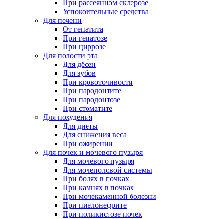
При рассеянном склерозе
Успокоительные средства
Для печени
От гепатита
При гепатозе
При циррозе
Для полости рта
Для дёсен
Для зубов
При кровоточивости
При пародонтите
При пародонтозе
При стоматите
Для похудения
Для диеты
Для снижения веса
При ожирении
Для почек и мочевого пузыря
Для мочевого пузыря
Для мочеполовой системы
При болях в почках
При камнях в почках
При мочекаменной болезни
При пиелонефрите
При поликистозе почек