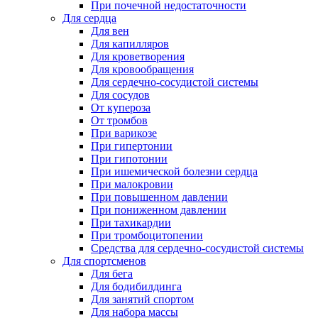
При почечной недостаточности
Для сердца
Для вен
Для капилляров
Для кроветворения
Для кровообращения
Для сердечно-сосудистой системы
Для сосудов
От купероза
От тромбов
При варикозе
При гипертонии
При гипотонии
При ишемической болезни сердца
При малокровии
При повышенном давлении
При пониженном давлении
При тахикардии
При тромбоцитопении
Средства для сердечно-сосудистой системы
Для спортсменов
Для бега
Для бодибилдинга
Для занятий спортом
Для набора массы