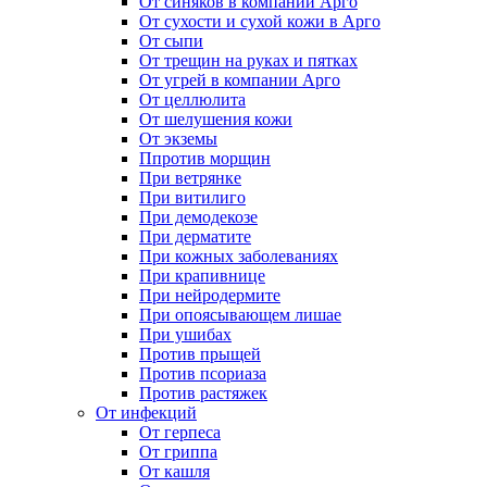
От синяков в компании Арго
От сухости и сухой кожи в Арго
От сыпи
От трещин на руках и пятках
От угрей в компании Арго
От целлюлита
От шелушения кожи
От экземы
Ппротив морщин
При ветрянке
При витилиго
При демодекозе
При дерматите
При кожных заболеваниях
При крапивнице
При нейродермите
При опоясывающем лишае
При ушибах
Против прыщей
Против псориаза
Против растяжек
От инфекций
От герпеса
От гриппа
От кашля