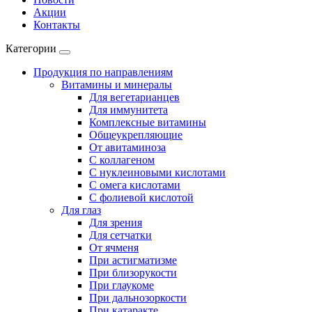
Акции
Контакты
Категории
Продукция по направлениям
Витамины и минералы
Для вегетарианцев
Для иммунитета
Комплексные витамины
Общеукрепляющие
От авитаминоза
С коллагеном
С нуклеиновыми кислотами
С омега кислотами
С фолиевой кислотой
Для глаз
Для зрения
Для сетчатки
От ячменя
При астигматизме
При близорукости
При глаукоме
При дальнозоркости
При катаракте