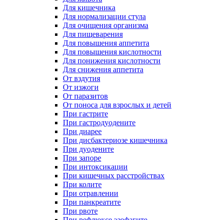
Для кишечника
Для нормализации стула
Для очищения организма
Для пищеварения
Для повышения аппетита
Для повышения кислотности
Для понижения кислотности
Для снижения аппетита
От вздутия
От изжоги
От паразитов
От поноса для взрослых и детей
При гастрите
При гастродуодените
При диарее
При дисбактериозе кишечника
При дуодените
При запоре
При интоксикации
При кишечных расстройствах
При колите
При отравлении
При панкреатите
При рвоте
При рефлюксе эзофагите