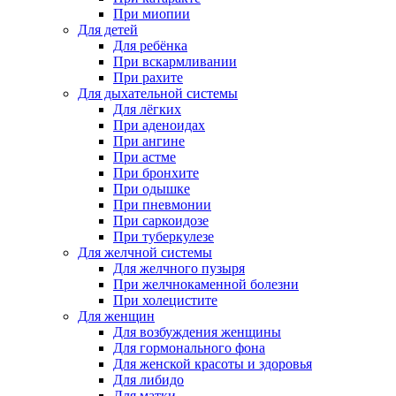
При миопии
Для детей
Для ребёнка
При вскармливании
При рахите
Для дыхательной системы
Для лёгких
При аденоидах
При ангине
При астме
При бронхите
При одышке
При пневмонии
При саркоидозе
При туберкулезе
Для желчной системы
Для желчного пузыря
При желчнокаменной болезни
При холецистите
Для женщин
Для возбуждения женщины
Для гормонального фона
Для женской красоты и здоровья
Для либидо
Для матки