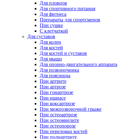
Для пловцов
Для спортивного питания
Для фитнеса
Препараты для спортсменов
При сушке
С клетчаткой
Для суставов
Для колен
Для костей
Для костей и суставов
Для мышц
Для опорно-двигательного аппарата
Для позвоночника
Для поясницы
При артрите
При артрозе
При гонартрозе
При ишиасе
При коксартрозе
При межпозвоночной грыже
При остеоартрозе
При остеомиелите
При остеопорозе
При переломах костей
При полиартрите