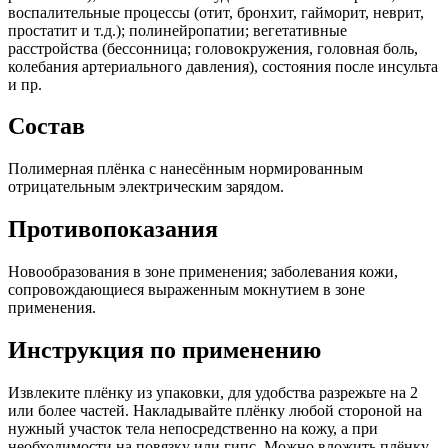
воспалительные процессы (отит, бронхит, гайморит, неврит,
простатит и т.д.); полинейропатии; вегетативные
расстройства (бессонница; головокружения, головная боль,
колебания артериального давления), состояния после инсульта
и пр.
Состав
Полимерная плёнка с нанесённым нормированным
отрицательным электрическим зарядом.
Противопоказания
Новообразования в зоне применения; заболевания кожи,
сопровождающиеся выраженным мокнутием в зоне
применения.
Инструкция по применению
Извлеките плёнку из упаковки, для удобства разрежьте на 2
или более частей. Накладывайте плёнку любой стороной на
нужный участок тела непосредственно на кожу, а при
необходимости на повязку или гипс. Можно вложить плёнку