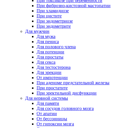
При токсикозе при беременности
При фиброзно-кистозной мастопатии
При хламидиозе
При цистите
При эндометриозе
При эндометрите
Для мужчин
Для мужа
Для пениса
Для полового члена
Для потенции
Для простаты
Для секса
Для тестостерона
Для эрекции
От импотенции
При аденоме предстательной железы
При простатите
При эректильной дисфункции
Для нервной системы
Для памяти
Для сосудов головного мозга
От апатии
От бессонницы
От гипоксии мозга