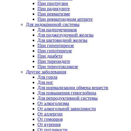
При протрузии
При радикулите
При ревматизме
При ревматоидном артрите
Для эндокринной системы
Для надпочечников
Для поджелудочной железы
Для щитовидной железы
При гипертиреозе
При гипотиреозе
При диабете
При тиреоидите
При тиреотоксикозе
Другие заболевания
Для горла
Для ног
Для нормализации обмена веществ
Для повышения гемоглобина
Для репродуктивной системы
От алкоголизма
От алкогольной зависимости
От аллергии
От геморроя
От курения
От потливости