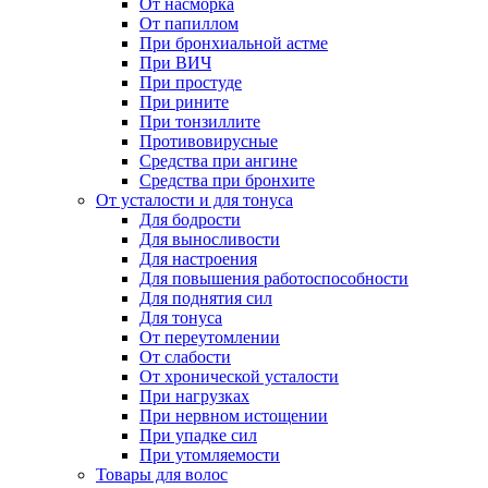
От насморка
От папиллом
При бронхиальной астме
При ВИЧ
При простуде
При рините
При тонзиллите
Противовирусные
Средства при ангине
Средства при бронхите
От усталости и для тонуса
Для бодрости
Для выносливости
Для настроения
Для повышения работоспособности
Для поднятия сил
Для тонуса
От переутомлении
От слабости
От хронической усталости
При нагрузках
При нервном истощении
При упадке сил
При утомляемости
Товары для волос