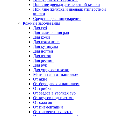
При язве двенадцатиперстной кишки
При язве желудка и двенадцатиперстной
кишки
Средства для пищеварения
Кожные заболевания
Для губ
Для заживления ран
Для кожи
Для кожи лица
Для кутикулы
Для ногтей
Для пяток
Для ресниц
Для рук
Для упругости кожи
Мази и гели от папиллом
От акне
От бородавок и папиллом
От грибка
От заедов в уголках губ
От кругов под глазами
От ожогов
От пигментации
От пигментных пятен