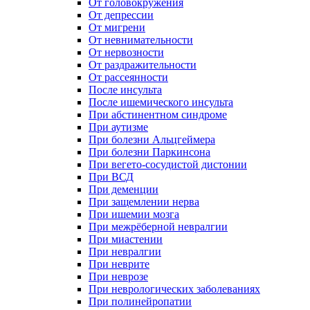
От головокружения
От депрессии
От мигрени
От невнимательности
От нервозности
От раздражительности
От рассеянности
После инсульта
После ишемического инсульта
При абстинентном синдроме
При аутизме
При болезни Альцгеймера
При болезни Паркинсона
При вегето-сосудистой дистонии
При ВСД
При деменции
При защемлении нерва
При ишемии мозга
При межрёберной невралгии
При миастении
При невралгии
При неврите
При неврозе
При неврологических заболеваниях
При полинейропатии