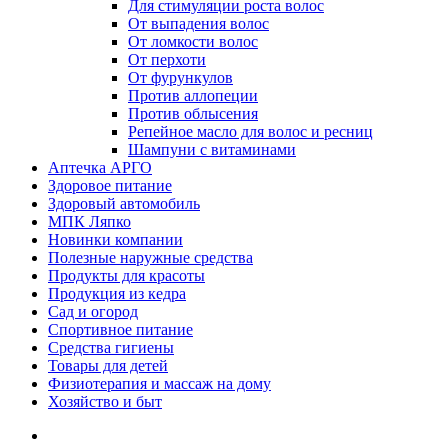
Для стимуляции роста волос
От выпадения волос
От ломкости волос
От перхоти
От фурункулов
Против аллопеции
Против облысения
Репейное масло для волос и ресниц
Шампуни с витаминами
Аптечка АРГО
Здоровое питание
Здоровый автомобиль
МПК Ляпко
Новинки компании
Полезные наружные средства
Продукты для красоты
Продукция из кедра
Сад и огород
Спортивное питание
Средства гигиены
Товары для детей
Физиотерапия и массаж на дому
Хозяйство и быт