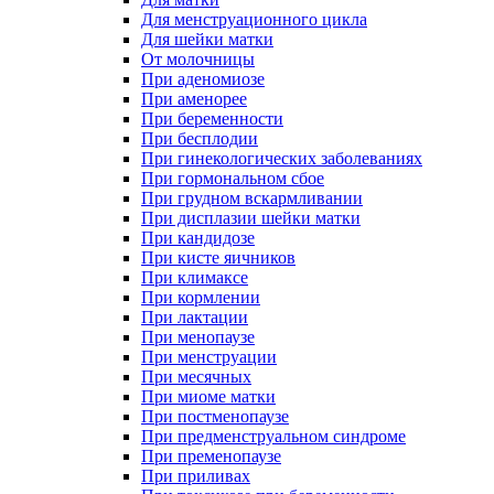
Для менструационного цикла
Для шейки матки
От молочницы
При аденомиозе
При аменорее
При беременности
При бесплодии
При гинекологических заболеваниях
При гормональном сбое
При грудном вскармливании
При дисплазии шейки матки
При кандидозе
При кисте яичников
При климаксе
При кормлении
При лактации
При менопаузе
При менструации
При месячных
При миоме матки
При постменопаузе
При предменструальном синдроме
При пременопаузе
При приливах