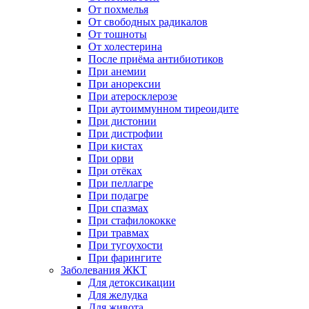
От похмелья
От свободных радикалов
От тошноты
От холестерина
После приёма антибиотиков
При анемии
При анорексии
При атеросклерозе
При аутоиммунном тиреоидите
При дистонии
При дистрофии
При кистах
При орви
При отёках
При пеллагре
При подагре
При спазмах
При стафилококке
При травмах
При тугоухости
При фарингите
Заболевания ЖКТ
Для детоксикации
Для желудка
Для живота