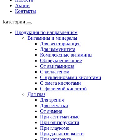
Акции
Контакты
Категории
Продукция по направлениям
Витамины и минералы
Для вегетарианцев
Для иммунитета
Комплексные витамины
Общеукрепляющие
От авитаминоза
С коллагеном
С нуклеиновыми кислотами
С омега кислотами
С фолиевой кислотой
Для глаз
Для зрения
Для сетчатки
От ячменя
При астигматизме
При близорукости
При глаукоме
При дальнозоркости
При катаракте