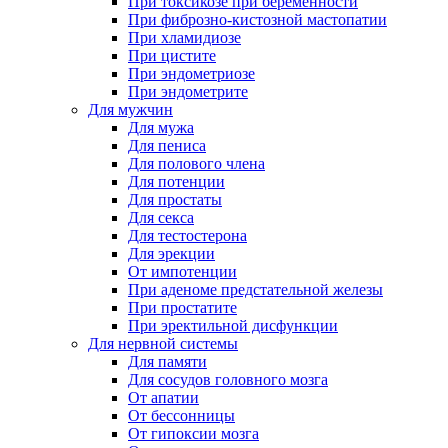
При токсикозе при беременности
При фиброзно-кистозной мастопатии
При хламидиозе
При цистите
При эндометриозе
При эндометрите
Для мужчин
Для мужа
Для пениса
Для полового члена
Для потенции
Для простаты
Для секса
Для тестостерона
Для эрекции
От импотенции
При аденоме предстательной железы
При простатите
При эректильной дисфункции
Для нервной системы
Для памяти
Для сосудов головного мозга
От апатии
От бессонницы
От гипоксии мозга