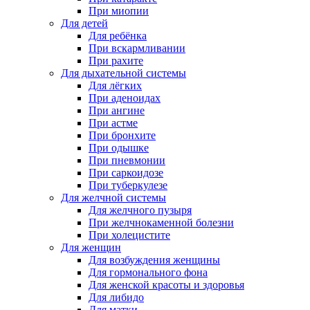
При миопии
Для детей
Для ребёнка
При вскармливании
При рахите
Для дыхательной системы
Для лёгких
При аденоидах
При ангине
При астме
При бронхите
При одышке
При пневмонии
При саркоидозе
При туберкулезе
Для желчной системы
Для желчного пузыря
При желчнокаменной болезни
При холецистите
Для женщин
Для возбуждения женщины
Для гормонального фона
Для женской красоты и здоровья
Для либидо
Для матки