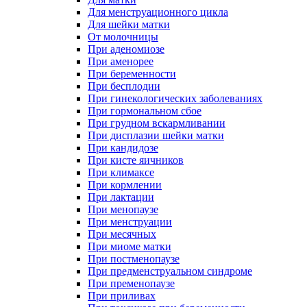
Для менструационного цикла
Для шейки матки
От молочницы
При аденомиозе
При аменорее
При беременности
При бесплодии
При гинекологических заболеваниях
При гормональном сбое
При грудном вскармливании
При дисплазии шейки матки
При кандидозе
При кисте яичников
При климаксе
При кормлении
При лактации
При менопаузе
При менструации
При месячных
При миоме матки
При постменопаузе
При предменструальном синдроме
При пременопаузе
При приливах