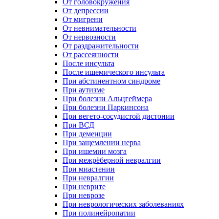
От головокружения
От депрессии
От мигрени
От невнимательности
От нервозности
От раздражительности
От рассеянности
После инсульта
После ишемического инсульта
При абстинентном синдроме
При аутизме
При болезни Альцгеймера
При болезни Паркинсона
При вегето-сосудистой дистонии
При ВСД
При деменции
При защемлении нерва
При ишемии мозга
При межрёберной невралгии
При миастении
При невралгии
При неврите
При неврозе
При неврологических заболеваниях
При полинейропатии