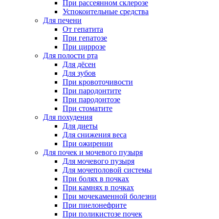
При рассеянном склерозе
Успокоительные средства
Для печени
От гепатита
При гепатозе
При циррозе
Для полости рта
Для дёсен
Для зубов
При кровоточивости
При пародонтите
При пародонтозе
При стоматите
Для похудения
Для диеты
Для снижения веса
При ожирении
Для почек и мочевого пузыря
Для мочевого пузыря
Для мочеполовой системы
При болях в почках
При камнях в почках
При мочекаменной болезни
При пиелонефрите
При поликистозе почек