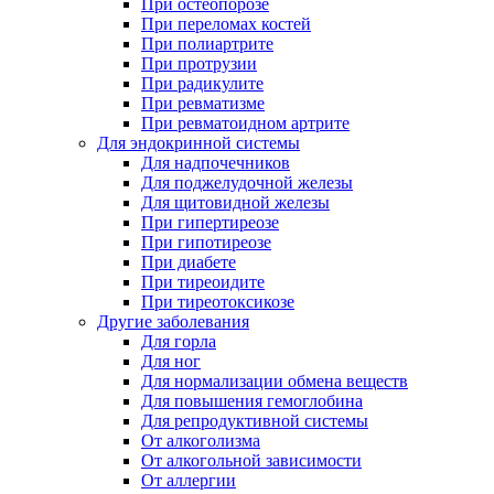
При остеопорозе
При переломах костей
При полиартрите
При протрузии
При радикулите
При ревматизме
При ревматоидном артрите
Для эндокринной системы
Для надпочечников
Для поджелудочной железы
Для щитовидной железы
При гипертиреозе
При гипотиреозе
При диабете
При тиреоидите
При тиреотоксикозе
Другие заболевания
Для горла
Для ног
Для нормализации обмена веществ
Для повышения гемоглобина
Для репродуктивной системы
От алкоголизма
От алкогольной зависимости
От аллергии