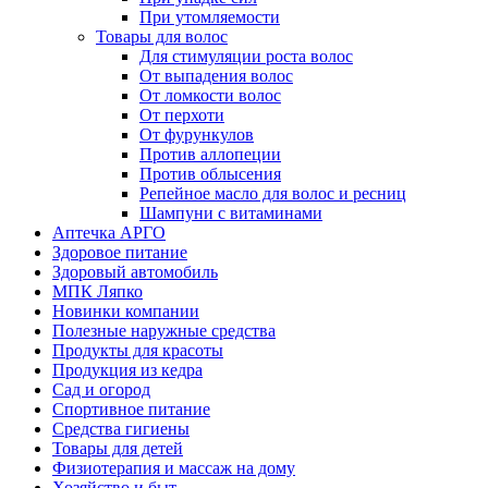
При утомляемости
Товары для волос
Для стимуляции роста волос
От выпадения волос
От ломкости волос
От перхоти
От фурункулов
Против аллопеции
Против облысения
Репейное масло для волос и ресниц
Шампуни с витаминами
Аптечка АРГО
Здоровое питание
Здоровый автомобиль
МПК Ляпко
Новинки компании
Полезные наружные средства
Продукты для красоты
Продукция из кедра
Сад и огород
Спортивное питание
Средства гигиены
Товары для детей
Физиотерапия и массаж на дому
Хозяйство и быт