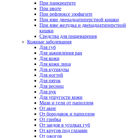
При панкреатите
При рвоте
При рефлюксе эзофагите
При язве двенадцатиперстной кишки
При язве желудка и двенадцатиперстной
кишки
Средства для пищеварения
Кожные заболевания
Для губ
Для заживления ран
Для кожи
Для кожи лица
Для кутикулы
Для ногтей
Для пяток
Для ресниц
Для рук
Для упругости кожи
Мази и гели от папиллом
От акне
От бородавок и папиллом
От грибка
От заедов в уголках губ
От кругов под глазами
От ожогов