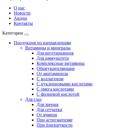
О нас
Новости
Акции
Контакты
Категории
Продукция по направлениям
Витамины и минералы
Для вегетарианцев
Для иммунитета
Комплексные витамины
Общеукрепляющие
От авитаминоза
С коллагеном
С нуклеиновыми кислотами
С омега кислотами
С фолиевой кислотой
Для глаз
Для зрения
Для сетчатки
От ячменя
При астигматизме
При близорукости