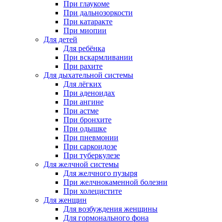
При глаукоме
При дальнозоркости
При катаракте
При миопии
Для детей
Для ребёнка
При вскармливании
При рахите
Для дыхательной системы
Для лёгких
При аденоидах
При ангине
При астме
При бронхите
При одышке
При пневмонии
При саркоидозе
При туберкулезе
Для желчной системы
Для желчного пузыря
При желчнокаменной болезни
При холецистите
Для женщин
Для возбуждения женщины
Для гормонального фона