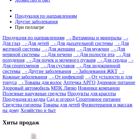
Продукция по направлениям
Другие заболевания
При пеллагре
Продукция по направлениям
- Витамины и минералы
-
Для глаз
- Для детей
- Для дыхательной системы
- Для
желчной системы
- Для женщин
- Для мужчин
- Для
нервной системы
- Для печени
- Для полости рта
- Для
похудения
- Для почек и мочевого пузыря
- Для сердца
-
Для спортсменов
- Для суставов
- Для эндокринной
системы
- Другие заболевания
- Заболевания ЖКТ
-
Кожные заболевания
- От инфекций
- От усталости и для
тонуса
- Товары для волос
Аптечка АРГО
Здоровое питание
Здоровый автомобиль
МПК Ляпко
Новинки компании
Полезные наружные средства
Продукты для красоты
Продукция из кедра
Сад и огород
Спортивное питание
Средства гигиены
Товары для детей
Физиотерапия и массаж
на дому
Хозяйство и быт
Хиты продаж