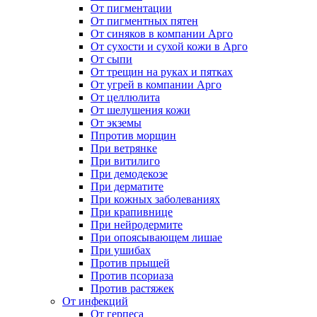
От пигментации
От пигментных пятен
От синяков в компании Арго
От сухости и сухой кожи в Арго
От сыпи
От трещин на руках и пятках
От угрей в компании Арго
От целлюлита
От шелушения кожи
От экземы
Ппротив морщин
При ветрянке
При витилиго
При демодекозе
При дерматите
При кожных заболеваниях
При крапивнице
При нейродермите
При опоясывающем лишае
При ушибах
Против прыщей
Против псориаза
Против растяжек
От инфекций
От герпеса