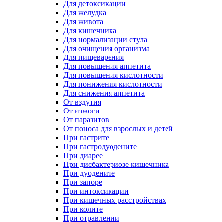
Для детоксикации
Для желудка
Для живота
Для кишечника
Для нормализации стула
Для очищения организма
Для пищеварения
Для повышения аппетита
Для повышения кислотности
Для понижения кислотности
Для снижения аппетита
От вздутия
От изжоги
От паразитов
От поноса для взрослых и детей
При гастрите
При гастродуодените
При диарее
При дисбактериозе кишечника
При дуодените
При запоре
При интоксикации
При кишечных расстройствах
При колите
При отравлении