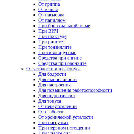
От гриппа
От кашля
От насморка
От папиллом
При бронхиальной астме
При ВИЧ
При простуде
При рините
При тонзиллите
Противовирусные
Средства при ангине
Средства при бронхите
От усталости и для тонуса
Для бодрости
Для выносливости
Для настроения
Для повышения работоспособности
Для поднятия сил
Для тонуса
От переутомлении
От слабости
От хронической усталости
При нагрузках
При нервном истощении
При упадке сил