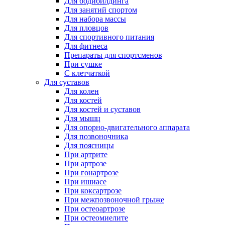
Для бодибилдинга
Для занятий спортом
Для набора массы
Для пловцов
Для спортивного питания
Для фитнеса
Препараты для спортсменов
При сушке
С клетчаткой
Для суставов
Для колен
Для костей
Для костей и суставов
Для мышц
Для опорно-двигательного аппарата
Для позвоночника
Для поясницы
При артрите
При артрозе
При гонартрозе
При ишиасе
При коксартрозе
При межпозвоночной грыже
При остеоартрозе
При остеомиелите