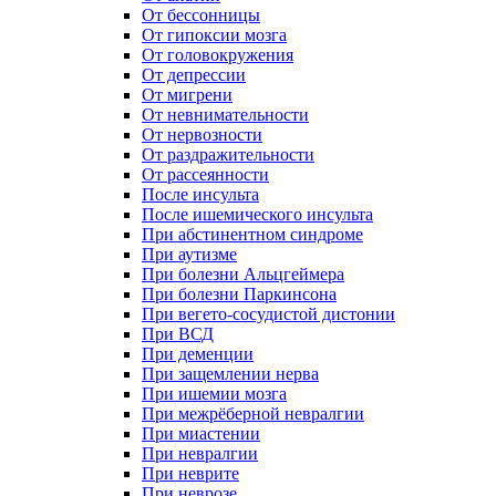
От бессонницы
От гипоксии мозга
От головокружения
От депрессии
От мигрени
От невнимательности
От нервозности
От раздражительности
От рассеянности
После инсульта
После ишемического инсульта
При абстинентном синдроме
При аутизме
При болезни Альцгеймера
При болезни Паркинсона
При вегето-сосудистой дистонии
При ВСД
При деменции
При защемлении нерва
При ишемии мозга
При межрёберной невралгии
При миастении
При невралгии
При неврите
При неврозе