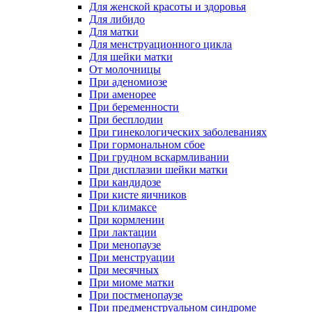
Для женской красоты и здоровья
Для либидо
Для матки
Для менструационного цикла
Для шейки матки
От молочницы
При аденомиозе
При аменорее
При беременности
При бесплодии
При гинекологических заболеваниях
При гормональном сбое
При грудном вскармливании
При дисплазии шейки матки
При кандидозе
При кисте яичников
При климаксе
При кормлении
При лактации
При менопаузе
При менструации
При месячных
При миоме матки
При постменопаузе
При предменструальном синдроме