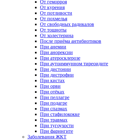
От геморроя
От курения
От потливости
От похмелья
От свободных радикалов
От тошноты
От холестерина
После приёма антибиотиков
При анемии
При анорексии
При атеросклерозе
При аутоиммунном тиреоидите
При дистонии
При дистрофии
При кистах
При орви
При отёках
При пеллагре
При подагре
При спазмах
При стафилококке
При травмах
При тугоухости
При фарингите
Заболевания ЖКТ