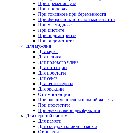
При пременопаузе
При приливах
При токсикозе при беременности
При фиброзно-кистозной мастопатии
При хламидиозе
При цистите
При эндометриозе
При эндометрите
Для мужчин
Для мужа
Для пениса
Для полового члена
Для потенции
Для простаты
Для секса
Для тестостерона
Для эрекции
От импотенции
При аденоме предстательной железы
При простатите
При эректильной дисфункции
Для нервной системы
Для памяти
Для сосудов головного мозга
От апатии