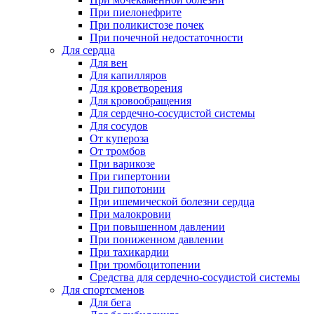
При пиелонефрите
При поликистозе почек
При почечной недостаточности
Для сердца
Для вен
Для капилляров
Для кроветворения
Для кровообращения
Для сердечно-сосудистой системы
Для сосудов
От купероза
От тромбов
При варикозе
При гипертонии
При гипотонии
При ишемической болезни сердца
При малокровии
При повышенном давлении
При пониженном давлении
При тахикардии
При тромбоцитопении
Средства для сердечно-сосудистой системы
Для спортсменов
Для бега