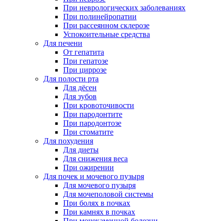
При неврологических заболеваниях
При полинейропатии
При рассеянном склерозе
Успокоительные средства
Для печени
От гепатита
При гепатозе
При циррозе
Для полости рта
Для дёсен
Для зубов
При кровоточивости
При пародонтите
При пародонтозе
При стоматите
Для похудения
Для диеты
Для снижения веса
При ожирении
Для почек и мочевого пузыря
Для мочевого пузыря
Для мочеполовой системы
При болях в почках
При камнях в почках
При мочекаменной болезни