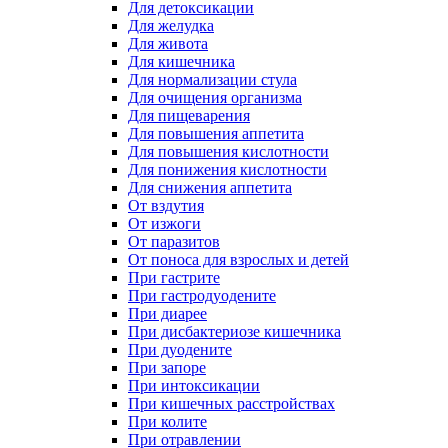
Для детоксикации
Для желудка
Для живота
Для кишечника
Для нормализации стула
Для очищения организма
Для пищеварения
Для повышения аппетита
Для повышения кислотности
Для понижения кислотности
Для снижения аппетита
От вздутия
От изжоги
От паразитов
От поноса для взрослых и детей
При гастрите
При гастродуодените
При диарее
При дисбактериозе кишечника
При дуодените
При запоре
При интоксикации
При кишечных расстройствах
При колите
При отравлении