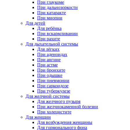
При глаукоме
При дальнозоркости
При катаракте
При миопии
Для детей
Для ребёнка
При вскармливании
При рахите
Для дыхательной системы
Для лёгких
При аденоидах
При ангине
При астме
При бронхите
При одышке
При пневмонии
При саркоидозе
При туберкулезе
Для желчной системы
Для желчного пузыря
При желчнокаменной болезни
При холецистите
Для женщин
Для возбуждения женщины
Для гормонального фона