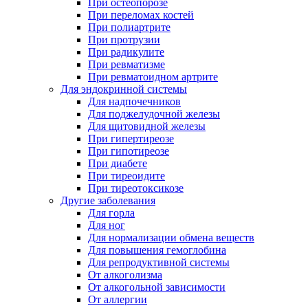
При остеопорозе
При переломах костей
При полиартрите
При протрузии
При радикулите
При ревматизме
При ревматоидном артрите
Для эндокринной системы
Для надпочечников
Для поджелудочной железы
Для щитовидной железы
При гипертиреозе
При гипотиреозе
При диабете
При тиреоидите
При тиреотоксикозе
Другие заболевания
Для горла
Для ног
Для нормализации обмена веществ
Для повышения гемоглобина
Для репродуктивной системы
От алкоголизма
От алкогольной зависимости
От аллергии