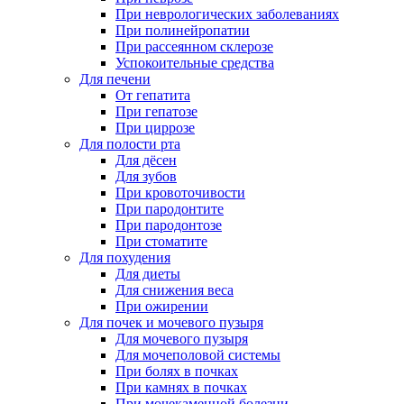
При неврологических заболеваниях
При полинейропатии
При рассеянном склерозе
Успокоительные средства
Для печени
От гепатита
При гепатозе
При циррозе
Для полости рта
Для дёсен
Для зубов
При кровоточивости
При пародонтите
При пародонтозе
При стоматите
Для похудения
Для диеты
Для снижения веса
При ожирении
Для почек и мочевого пузыря
Для мочевого пузыря
Для мочеполовой системы
При болях в почках
При камнях в почках
При мочекаменной болезни