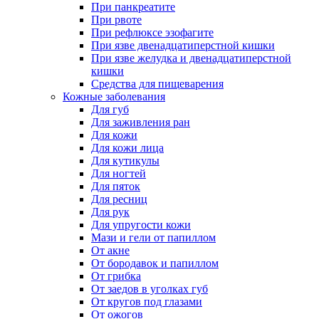
При панкреатите
При рвоте
При рефлюксе эзофагите
При язве двенадцатиперстной кишки
При язве желудка и двенадцатиперстной
кишки
Средства для пищеварения
Кожные заболевания
Для губ
Для заживления ран
Для кожи
Для кожи лица
Для кутикулы
Для ногтей
Для пяток
Для ресниц
Для рук
Для упругости кожи
Мази и гели от папиллом
От акне
От бородавок и папиллом
От грибка
От заедов в уголках губ
От кругов под глазами
От ожогов