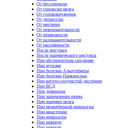
От бессонницы
От гипоксии мозга
От головокружения
От депрессии
От мигрени
От невнимательности
От нервозности
От раздражительности
От рассеянности
После инсульта
После ишемического инсульта
При абстинентном синдроме
При аутизме
При болезни Альцгеймера
При болезни Паркинсона
При вегето-сосудистой дистонии
При ВСД
При деменции
При защемлении нерва
При ишемии мозга
При межрёберной невралгии
При миастении
При невралгии
При неврите
При неврозе