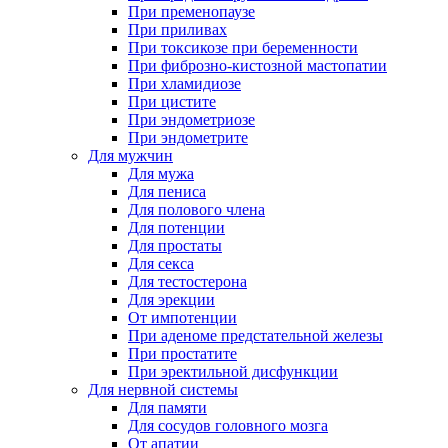
При пременопаузе
При приливах
При токсикозе при беременности
При фиброзно-кистозной мастопатии
При хламидиозе
При цистите
При эндометриозе
При эндометрите
Для мужчин
Для мужа
Для пениса
Для полового члена
Для потенции
Для простаты
Для секса
Для тестостерона
Для эрекции
От импотенции
При аденоме предстательной железы
При простатите
При эректильной дисфункции
Для нервной системы
Для памяти
Для сосудов головного мозга
От апатии