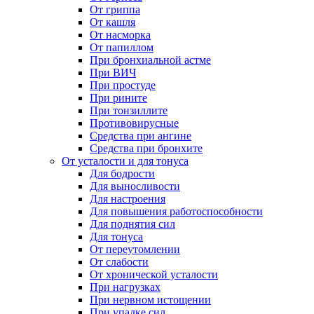
От гриппа
От кашля
От насморка
От папиллом
При бронхиальной астме
При ВИЧ
При простуде
При рините
При тонзиллите
Противовирусные
Средства при ангине
Средства при бронхите
От усталости и для тонуса
Для бодрости
Для выносливости
Для настроения
Для повышения работоспособности
Для поднятия сил
Для тонуса
От переутомлении
От слабости
От хронической усталости
При нагрузках
При нервном истощении
При упадке сил