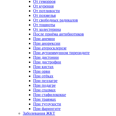
От геморроя
От курения
От потливости
От похмелья
От свободных радикалов
От тошноты
От холестерина
После приёма антибиотиков
При анемии
При анорексии
При атеросклерозе
При аутоиммунном тиреоидите
При дистонии
При дистрофии
При кистах
При орви
При отёках
При пеллагре
При подагре
При спазмах
При стафилококке
При травмах
При тугоухости
При фарингите
Заболевания ЖКТ