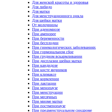
Для женской красоты и здоровья
Для либидо
Для матки
Для менструационного цикла
Для шейки матки
От молочницы
При аденомиозе
При аменорее
При беременности
При бесплодии
При гинекологических заболеваниях
При гормональном сбое
При грудном вскармливании
При дисплазии шейки матки
При кандидозе
При кисте яичников
При климаксе
При кормлении
При лактации
При менопаузе
При менструации
При месячных
При миоме матки
При постменопаузе
При предменструальном синдроме