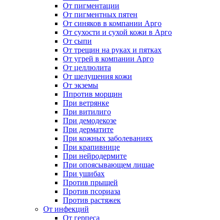
От пигментации
От пигментных пятен
От синяков в компании Арго
От сухости и сухой кожи в Арго
От сыпи
От трещин на руках и пятках
От угрей в компании Арго
От целлюлита
От шелушения кожи
От экземы
Ппротив морщин
При ветрянке
При витилиго
При демодекозе
При дерматите
При кожных заболеваниях
При крапивнице
При нейродермите
При опоясывающем лишае
При ушибах
Против прыщей
Против псориаза
Против растяжек
От инфекций
От герпеса