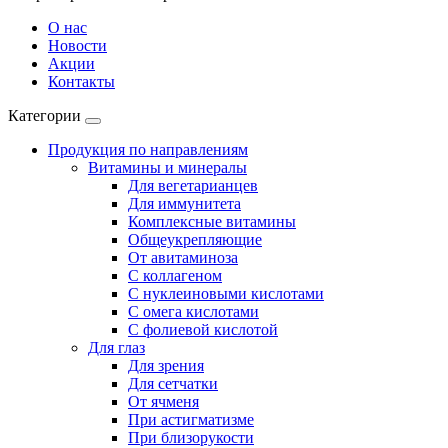
О нас
Новости
Акции
Контакты
Категории
Продукция по направлениям
Витамины и минералы
Для вегетарианцев
Для иммунитета
Комплексные витамины
Общеукрепляющие
От авитаминоза
С коллагеном
С нуклеиновыми кислотами
С омега кислотами
С фолиевой кислотой
Для глаз
Для зрения
Для сетчатки
От ячменя
При астигматизме
При близорукости