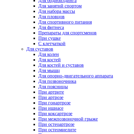
Для бодибилдинга
Для занятий спортом
Для набора массы
Для пловцов
Для спортивного питания
Для фитнеса
Препараты для спортсменов
При сушке
С клетчаткой
Для суставов
Для колен
Для костей
Для костей и суставов
Для мышц
Для опорно-двигательного аппарата
Для позвоночника
Для поясницы
При артрите
При артрозе
При гонартрозе
При ишиасе
При коксартрозе
При межпозвоночной грыже
При остеоартрозе
При остеомиелите