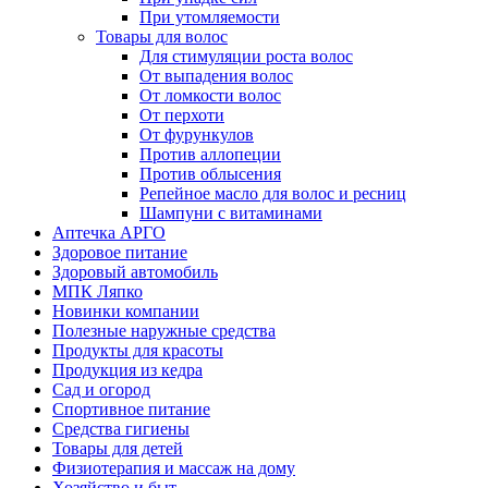
При утомляемости
Товары для волос
Для стимуляции роста волос
От выпадения волос
От ломкости волос
От перхоти
От фурункулов
Против аллопеции
Против облысения
Репейное масло для волос и ресниц
Шампуни с витаминами
Аптечка АРГО
Здоровое питание
Здоровый автомобиль
МПК Ляпко
Новинки компании
Полезные наружные средства
Продукты для красоты
Продукция из кедра
Сад и огород
Спортивное питание
Средства гигиены
Товары для детей
Физиотерапия и массаж на дому
Хозяйство и быт