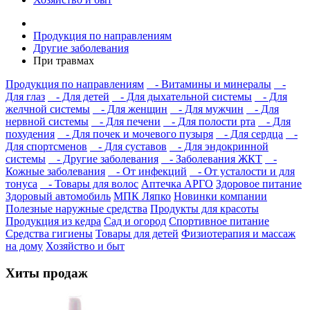
Продукция по направлениям
Другие заболевания
При травмах
Продукция по направлениям
- Витамины и минералы
-
Для глаз
- Для детей
- Для дыхательной системы
- Для
желчной системы
- Для женщин
- Для мужчин
- Для
нервной системы
- Для печени
- Для полости рта
- Для
похудения
- Для почек и мочевого пузыря
- Для сердца
-
Для спортсменов
- Для суставов
- Для эндокринной
системы
- Другие заболевания
- Заболевания ЖКТ
-
Кожные заболевания
- От инфекций
- От усталости и для
тонуса
- Товары для волос
Аптечка АРГО
Здоровое питание
Здоровый автомобиль
МПК Ляпко
Новинки компании
Полезные наружные средства
Продукты для красоты
Продукция из кедра
Сад и огород
Спортивное питание
Средства гигиены
Товары для детей
Физиотерапия и массаж
на дому
Хозяйство и быт
Хиты продаж