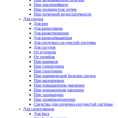
При пиелонефрите
При поликистозе почек
При почечной недостаточности
Для сердца
Для вен
Для капилляров
Для кроветворения
Для кровообращения
Для сердечно-сосудистой системы
Для сосудов
От купероза
От тромбов
При варикозе
При гипертонии
При гипотонии
При ишемической болезни сердца
При малокровии
При повышенном давлении
При пониженном давлении
При тахикардии
При тромбоцитопении
Средства для сердечно-сосудистой системы
Для спортсменов
Для бега