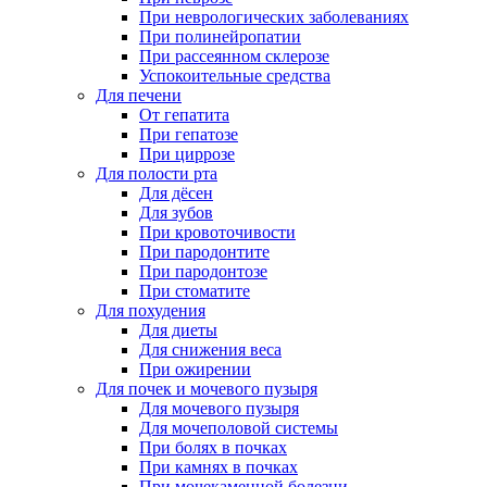
При неврологических заболеваниях
При полинейропатии
При рассеянном склерозе
Успокоительные средства
Для печени
От гепатита
При гепатозе
При циррозе
Для полости рта
Для дёсен
Для зубов
При кровоточивости
При пародонтите
При пародонтозе
При стоматите
Для похудения
Для диеты
Для снижения веса
При ожирении
Для почек и мочевого пузыря
Для мочевого пузыря
Для мочеполовой системы
При болях в почках
При камнях в почках
При мочекаменной болезни