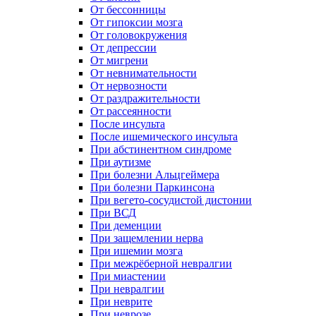
От бессонницы
От гипоксии мозга
От головокружения
От депрессии
От мигрени
От невнимательности
От нервозности
От раздражительности
От рассеянности
После инсульта
После ишемического инсульта
При абстинентном синдроме
При аутизме
При болезни Альцгеймера
При болезни Паркинсона
При вегето-сосудистой дистонии
При ВСД
При деменции
При защемлении нерва
При ишемии мозга
При межрёберной невралгии
При миастении
При невралгии
При неврите
При неврозе