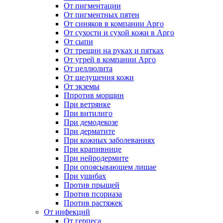
От пигментации
От пигментных пятен
От синяков в компании Арго
От сухости и сухой кожи в Арго
От сыпи
От трещин на руках и пятках
От угрей в компании Арго
От целлюлита
От шелушения кожи
От экземы
Ппротив морщин
При ветрянке
При витилиго
При демодекозе
При дерматите
При кожных заболеваниях
При крапивнице
При нейродермите
При опоясывающем лишае
При ушибах
Против прыщей
Против псориаза
Против растяжек
От инфекций
От герпеса