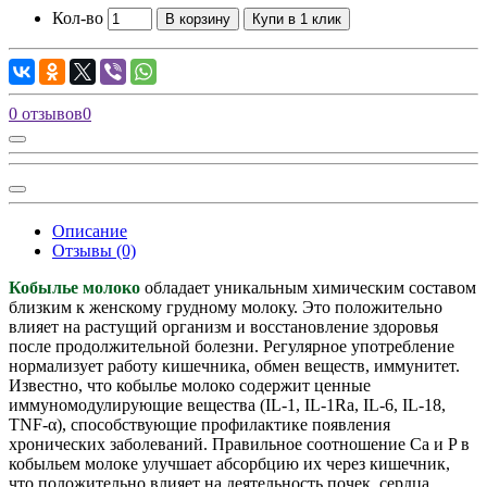
Кол-во
В корзину
Купи в 1 клик
0 отзывов
0
Описание
Отзывы (0)
Кобылье молоко
обладает уникальным химическим составом
близким к женскому грудному молоку. Это положительно
влияет на растущий организм и восстановление здоровья
после продолжительной болезни. Регулярное употребление
нормализует работу кишечника, обмен веществ, иммунитет.
Известно, что кобылье молоко содержит ценные
иммуномодулирующие вещества (IL-1, IL-1Ra, IL-6, IL-18,
TNF-α), способствующие профилактике появления
хронических заболеваний. Правильное соотношение Ca и P в
кобыльем молоке улучшает абсорбцию их через кишечник,
что положительно влияет на деятельность почек, сердца.