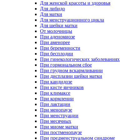
Для женской красоты и здоровья
Для либидо
Для матки
Для менструационного цикла
Для шейки матки
От молочницы
При аденомиозе
При аменорее
При беременности
При бесплодии
При гинекологических заболеваниях
При гормональном сбое
При грудном вскармливании
При дисплазии шейки матки
При кандидозе
При кисте яичников
При климаксе
При кормлении
При лактации
При менопаузе
При менструации
При месячных
При миоме матки
При постменопаузе
При предменструальном синдроме