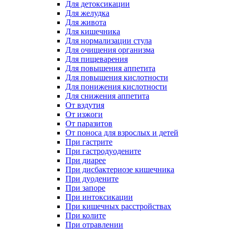
Для детоксикации
Для желудка
Для живота
Для кишечника
Для нормализации стула
Для очищения организма
Для пищеварения
Для повышения аппетита
Для повышения кислотности
Для понижения кислотности
Для снижения аппетита
От вздутия
От изжоги
От паразитов
От поноса для взрослых и детей
При гастрите
При гастродуодените
При диарее
При дисбактериозе кишечника
При дуодените
При запоре
При интоксикации
При кишечных расстройствах
При колите
При отравлении