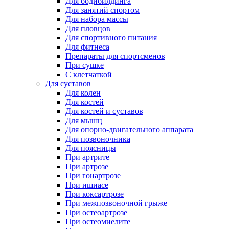
Для бодибилдинга
Для занятий спортом
Для набора массы
Для пловцов
Для спортивного питания
Для фитнеса
Препараты для спортсменов
При сушке
С клетчаткой
Для суставов
Для колен
Для костей
Для костей и суставов
Для мышц
Для опорно-двигательного аппарата
Для позвоночника
Для поясницы
При артрите
При артрозе
При гонартрозе
При ишиасе
При коксартрозе
При межпозвоночной грыже
При остеоартрозе
При остеомиелите