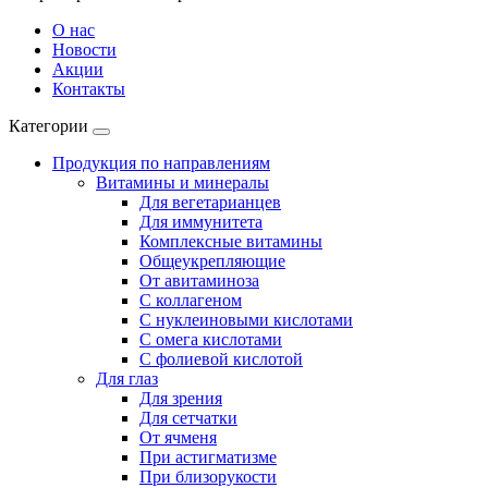
О нас
Новости
Акции
Контакты
Категории
Продукция по направлениям
Витамины и минералы
Для вегетарианцев
Для иммунитета
Комплексные витамины
Общеукрепляющие
От авитаминоза
С коллагеном
С нуклеиновыми кислотами
С омега кислотами
С фолиевой кислотой
Для глаз
Для зрения
Для сетчатки
От ячменя
При астигматизме
При близорукости