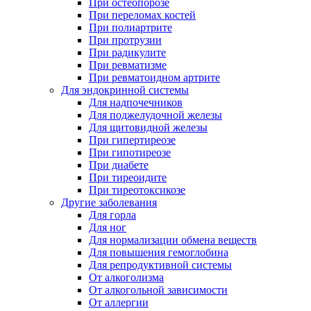
При остеопорозе
При переломах костей
При полиартрите
При протрузии
При радикулите
При ревматизме
При ревматоидном артрите
Для эндокринной системы
Для надпочечников
Для поджелудочной железы
Для щитовидной железы
При гипертиреозе
При гипотиреозе
При диабете
При тиреоидите
При тиреотоксикозе
Другие заболевания
Для горла
Для ног
Для нормализации обмена веществ
Для повышения гемоглобина
Для репродуктивной системы
От алкоголизма
От алкогольной зависимости
От аллергии