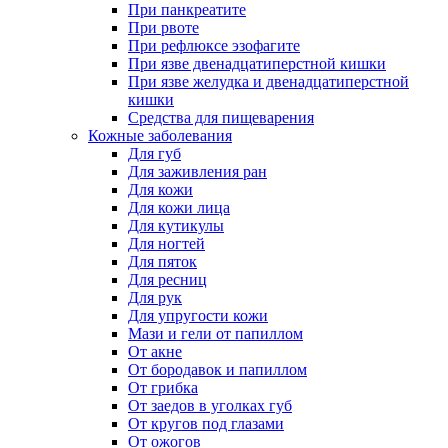
При панкреатите
При рвоте
При рефлюксе эзофагите
При язве двенадцатиперстной кишки
При язве желудка и двенадцатиперстной
кишки
Средства для пищеварения
Кожные заболевания
Для губ
Для заживления ран
Для кожи
Для кожи лица
Для кутикулы
Для ногтей
Для пяток
Для ресниц
Для рук
Для упругости кожи
Мази и гели от папиллом
От акне
От бородавок и папиллом
От грибка
От заедов в уголках губ
От кругов под глазами
От ожогов