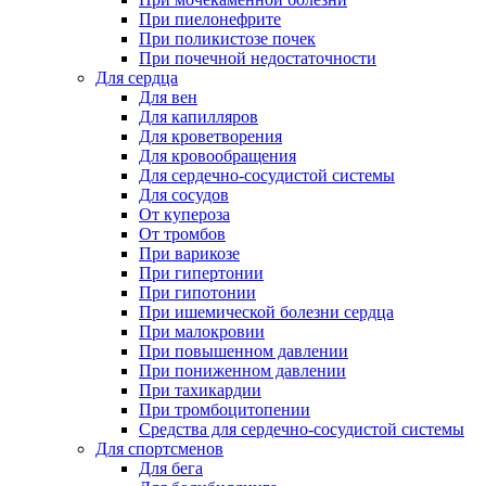
При пиелонефрите
При поликистозе почек
При почечной недостаточности
Для сердца
Для вен
Для капилляров
Для кроветворения
Для кровообращения
Для сердечно-сосудистой системы
Для сосудов
От купероза
От тромбов
При варикозе
При гипертонии
При гипотонии
При ишемической болезни сердца
При малокровии
При повышенном давлении
При пониженном давлении
При тахикардии
При тромбоцитопении
Средства для сердечно-сосудистой системы
Для спортсменов
Для бега