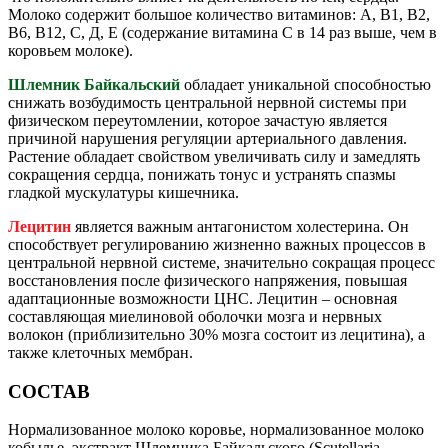
Молоко содержит большое количество витаминов: А, В1, В2,
В6, В12, С, Д, Е (содержание витамина С в 14 раз выше, чем в
коровьем молоке).
Шлемник Байкальский
обладает уникальной способностью
снижать возбудимость центральной нервной системы при
физическом переутомлении, которое зачастую является
причиной нарушения регуляции артериального давления.
Растение обладает свойством увеличивать силу и замедлять
сокращения сердца, понижать тонус и устранять спазмы
гладкой мускулатуры кишечника.
Лецитин
является важным антагонистом холестерина. Он
способствует регулированию жизненно важных процессов в
центральной нервной системе, значительно сокращая процесс
восстановления после физического напряжения, повышая
адаптационные возможности ЦНС. Лецитин – основная
составляющая миелиновой оболочки мозга и нервных
волокон (приблизительно 30% мозга состоит из лецитина), а
также клеточных мембран.
СОСТАВ
Нормализованное молоко коровье, нормализованное молоко
кобылье, экстракт Шлемника Байкальского (Scutellaria