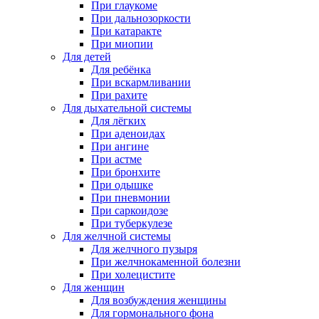
При глаукоме
При дальнозоркости
При катаракте
При миопии
Для детей
Для ребёнка
При вскармливании
При рахите
Для дыхательной системы
Для лёгких
При аденоидах
При ангине
При астме
При бронхите
При одышке
При пневмонии
При саркоидозе
При туберкулезе
Для желчной системы
Для желчного пузыря
При желчнокаменной болезни
При холецистите
Для женщин
Для возбуждения женщины
Для гормонального фона