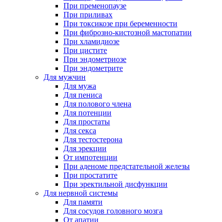
При пременопаузе
При приливах
При токсикозе при беременности
При фиброзно-кистозной мастопатии
При хламидиозе
При цистите
При эндометриозе
При эндометрите
Для мужчин
Для мужа
Для пениса
Для полового члена
Для потенции
Для простаты
Для секса
Для тестостерона
Для эрекции
От импотенции
При аденоме предстательной железы
При простатите
При эректильной дисфункции
Для нервной системы
Для памяти
Для сосудов головного мозга
От апатии