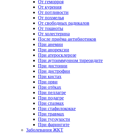
От геморроя
От курения
От потливости
От похмелья
От свободных радикалов
От тошноты
От холестерина
После приёма антибиотиков
При анемии
При анорексии
При атеросклерозе
При аутоиммунном тиреоидите
При дистонии
При дистрофии
При кистах
При орви
При отёках
При пеллагре
При подагре
При спазмах
При стафилококке
При травмах
При тугоухости
При фарингите
Заболевания ЖКТ