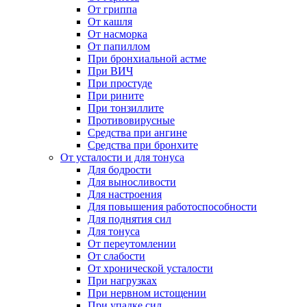
От гриппа
От кашля
От насморка
От папиллом
При бронхиальной астме
При ВИЧ
При простуде
При рините
При тонзиллите
Противовирусные
Средства при ангине
Средства при бронхите
От усталости и для тонуса
Для бодрости
Для выносливости
Для настроения
Для повышения работоспособности
Для поднятия сил
Для тонуса
От переутомлении
От слабости
От хронической усталости
При нагрузках
При нервном истощении
При упадке сил