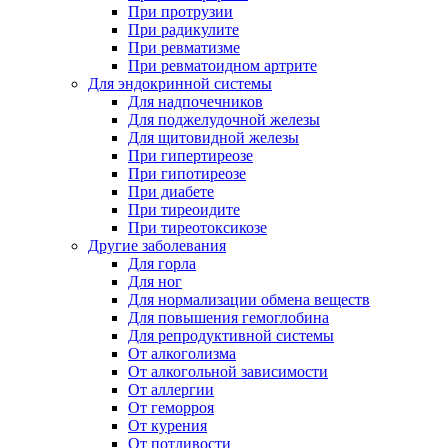
При протрузии
При радикулите
При ревматизме
При ревматоидном артрите
Для эндокринной системы
Для надпочечников
Для поджелудочной железы
Для щитовидной железы
При гипертиреозе
При гипотиреозе
При диабете
При тиреоидите
При тиреотоксикозе
Другие заболевания
Для горла
Для ног
Для нормализации обмена веществ
Для повышения гемоглобина
Для репродуктивной системы
От алкоголизма
От алкогольной зависимости
От аллергии
От геморроя
От курения
От потливости