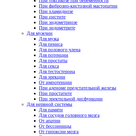
При токсикозе при беременности
При фиброзно-кистозной мастопатии
При хламидиозе
При цистите
При эндометриозе
При эндометрите
Для мужчин
Для мужа
Для пениса
Для полового члена
Для потенции
Для простаты
Для секса
Для тестостерона
Для эрекции
От импотенции
При аденоме предстательной железы
При простатите
При эректильной дисфункции
Для нервной системы
Для памяти
Для сосудов головного мозга
От апатии
От бессонницы
От гипоксии мозга