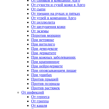
От синяков в компании Арго
От сухости и сухой кожи в Арго
От сыпи
От трещин на руках и пятках
От угрей в компании Арго
От целлюлита
От шелушения кожи
От экземы
Ппротив морщин
При ветрянке
При витилиго
При демодекозе
При дерматите
При кожных заболеваниях
При крапивнице
При нейродермите
При опоясывающем лишае
При ушибах
Против прыщей
Против псориаза
Против растяжек
От инфекций
От герпеса
От гриппа
От кашля