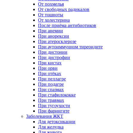
От похмелья
От свободных радикалов
От тошноты
От холестерина
После приёма антибиотиков
При анемии
При анорексии
При атеросклерозе
При аутоиммунном тиреоидите
При дистонии
При дистрофии
При кистах
При орви
При отёках
При пеллагре
При подагре
При спазмах
При стафилококке
При травмах
При тугоухости
При фарингите
Заболевания ЖКТ
Для детоксикации
Для желудка
Для живота