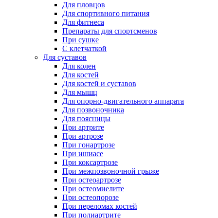
Для пловцов
Для спортивного питания
Для фитнеса
Препараты для спортсменов
При сушке
С клетчаткой
Для суставов
Для колен
Для костей
Для костей и суставов
Для мышц
Для опорно-двигательного аппарата
Для позвоночника
Для поясницы
При артрите
При артрозе
При гонартрозе
При ишиасе
При коксартрозе
При межпозвоночной грыже
При остеоартрозе
При остеомиелите
При остеопорозе
При переломах костей
При полиартрите