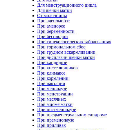
Для менструационного цикла
Для шейки матки
От молочницы
При аденомиозе
При аменорее
При беременности
При бесплодии
При гинекологических заболеваниях
При гормональном сбое
При грудном вскармливании
При дисплазии шейки матки
При кандидозе
При кисте яичников
При климаксе
При кормлении
При лактации
При менопаузе
При менструации
При месячных
При миоме матки
При постменопаузе
При предменструальном синдроме
При пременопаузе
При приливах