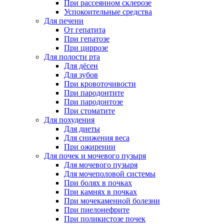
При рассеянном склерозе
Успокоительные средства
Для печени
От гепатита
При гепатозе
При циррозе
Для полости рта
Для дёсен
Для зубов
При кровоточивости
При пародонтите
При пародонтозе
При стоматите
Для похудения
Для диеты
Для снижения веса
При ожирении
Для почек и мочевого пузыря
Для мочевого пузыря
Для мочеполовой системы
При болях в почках
При камнях в почках
При мочекаменной болезни
При пиелонефрите
При поликистозе почек