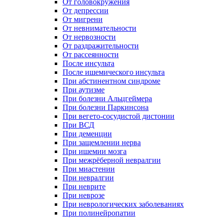
От головокружения
От депрессии
От мигрени
От невнимательности
От нервозности
От раздражительности
От рассеянности
После инсульта
После ишемического инсульта
При абстинентном синдроме
При аутизме
При болезни Альцгеймера
При болезни Паркинсона
При вегето-сосудистой дистонии
При ВСД
При деменции
При защемлении нерва
При ишемии мозга
При межрёберной невралгии
При миастении
При невралгии
При неврите
При неврозе
При неврологических заболеваниях
При полинейропатии