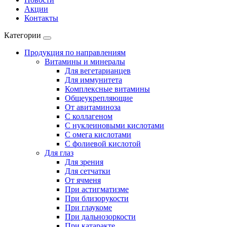
Акции
Контакты
Категории
Продукция по направлениям
Витамины и минералы
Для вегетарианцев
Для иммунитета
Комплексные витамины
Общеукрепляющие
От авитаминоза
С коллагеном
С нуклеиновыми кислотами
С омега кислотами
С фолиевой кислотой
Для глаз
Для зрения
Для сетчатки
От ячменя
При астигматизме
При близорукости
При глаукоме
При дальнозоркости
При катаракте