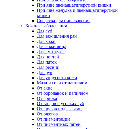
При язве двенадцатиперстной кишки
При язве желудка и двенадцатиперстной
кишки
Средства для пищеварения
Кожные заболевания
Для губ
Для заживления ран
Для кожи
Для кожи лица
Для кутикулы
Для ногтей
Для пяток
Для ресниц
Для рук
Для упругости кожи
Мази и гели от папиллом
От акне
От бородавок и папиллом
От грибка
От заедов в уголках губ
От кругов под глазами
От ожогов
От пигментации
От пигментных пятен