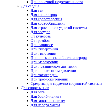
При почечной недостаточности
Для сердца
Для вен
Для капилляров
Для кроветворения
Для кровообращения
Для сердечно-сосудистой системы
Для сосудов
От купероза
От тромбов
При варикозе
При гипертонии
При гипотонии
При ишемической болезни сердца
При малокровии
При повышенном давлении
При пониженном давлении
При тахикардии
При тромбоцитопении
Средства для сердечно-сосудистой системы
Для спортсменов
Для бега
Для бодибилдинга
Для занятий спортом
Для набора массы