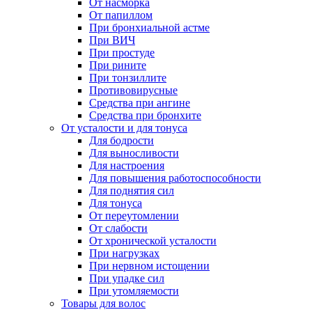
От насморка
От папиллом
При бронхиальной астме
При ВИЧ
При простуде
При рините
При тонзиллите
Противовирусные
Средства при ангине
Средства при бронхите
От усталости и для тонуса
Для бодрости
Для выносливости
Для настроения
Для повышения работоспособности
Для поднятия сил
Для тонуса
От переутомлении
От слабости
От хронической усталости
При нагрузках
При нервном истощении
При упадке сил
При утомляемости
Товары для волос