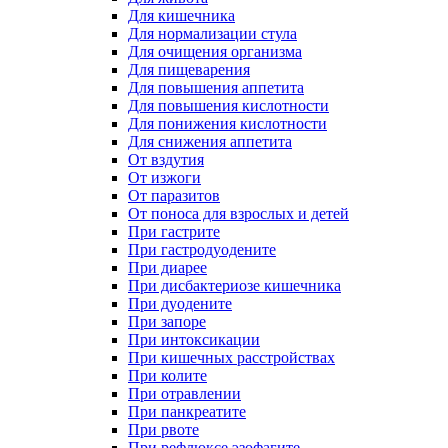
Для кишечника
Для нормализации стула
Для очищения организма
Для пищеварения
Для повышения аппетита
Для повышения кислотности
Для понижения кислотности
Для снижения аппетита
От вздутия
От изжоги
От паразитов
От поноса для взрослых и детей
При гастрите
При гастродуодените
При диарее
При дисбактериозе кишечника
При дуодените
При запоре
При интоксикации
При кишечных расстройствах
При колите
При отравлении
При панкреатите
При рвоте
При рефлюксе эзофагите