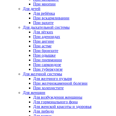
При миопии
Для детей
Для ребёнка
При вскармливании
При рахите
Для дыхательной системы
Для лёгких
При аденоидах
При ангине
При астме
При бронхите
При одышке
При пневмонии
При саркоидозе
При туберкулезе
Для желчной системы
Для желчного пузыря
При желчнокаменной болезни
При холецистите
Для женщин
Для возбуждения женщины
Для гормонального фона
Для женской красоты и здоровья
Для либидо
Для матки