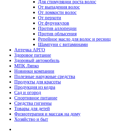
Для стимуляции роста волос
От выпадения волос
От ломкости волос
От перхоти
От фурункулов
Против аллопеции
Против облысения
Репейное масло для волос и ресниц
Шампуни с витаминами
Аптечка АРГО
Здоровое питание
Здоровый автомобиль
МПК Ляпко
Новинки компании
Полезные наружные средства
Продукты для красоты
Продукция из кедра
Сад и огород
Спортивное питание
Средства гигиены
Товары для детей
Физиотерапия и массаж на дому
Хозяйство и быт