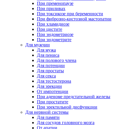
При пременопаузе
При приливах
При токсикозе при беременности
При фиброзно-кистозной мастопатии
При хламидиозе
При цистите
При эндометриозе
При эндометрите
Для мужчин
Для мужа
Для пениса
Для полового члена
Для потенции
Для простаты
Для секса
Для тестостерона
Для эрекции
От импотенции
При аденоме предстательной железы
При простатите
При эректильной дисфункции
Для нервной системы
Для памяти
Для сосудов головного мозга
От апатии