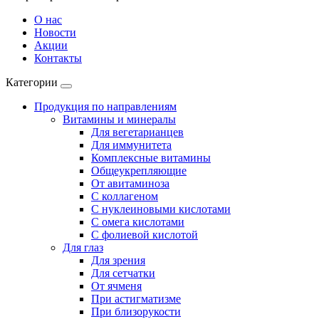
О нас
Новости
Акции
Контакты
Категории
Продукция по направлениям
Витамины и минералы
Для вегетарианцев
Для иммунитета
Комплексные витамины
Общеукрепляющие
От авитаминоза
С коллагеном
С нуклеиновыми кислотами
С омега кислотами
С фолиевой кислотой
Для глаз
Для зрения
Для сетчатки
От ячменя
При астигматизме
При близорукости