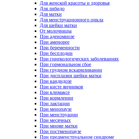
Для женской красоты и здоровья
Для либидо
Для матки
Для менструационного цикла
Для шейки матки
От молочницы
При аденомиозе
При аменорее
При беременности
При бесплодии
При гинекологических заболеваниях
При гормональном сбое
При грудном вскармливании
При дисплазии шейки матки
При кандидозе
При кисте яичников
При климаксе
При кормлении
При лактации
При менопаузе
При менструации
При месячных
При миоме матки
При постменопаузе
При предменструальном синдроме