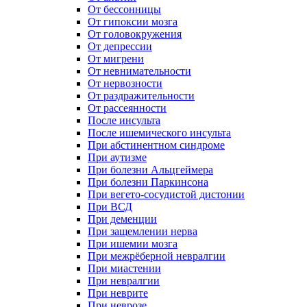
От бессонницы
От гипоксии мозга
От головокружения
От депрессии
От мигрени
От невнимательности
От нервозности
От раздражительности
От рассеянности
После инсульта
После ишемического инсульта
При абстинентном синдроме
При аутизме
При болезни Альцгеймера
При болезни Паркинсона
При вегето-сосудистой дистонии
При ВСД
При деменции
При защемлении нерва
При ишемии мозга
При межрёберной невралгии
При миастении
При невралгии
При неврите
При неврозе