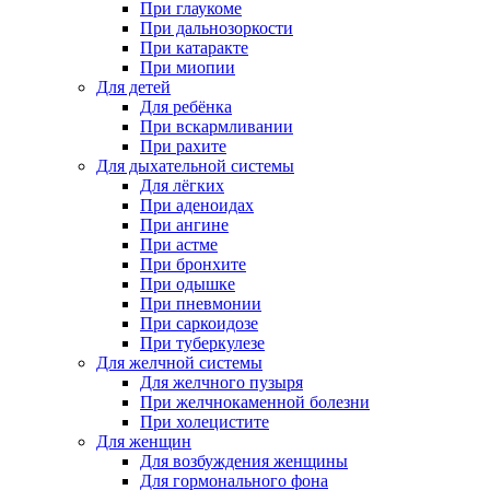
При глаукоме
При дальнозоркости
При катаракте
При миопии
Для детей
Для ребёнка
При вскармливании
При рахите
Для дыхательной системы
Для лёгких
При аденоидах
При ангине
При астме
При бронхите
При одышке
При пневмонии
При саркоидозе
При туберкулезе
Для желчной системы
Для желчного пузыря
При желчнокаменной болезни
При холецистите
Для женщин
Для возбуждения женщины
Для гормонального фона