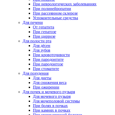
При неврологических заболеваниях
При полинейропатии
При рассеянном склерозе
Успокоительные средства
Для печени
От гепатита
При гепатозе
При циррозе
Для полости рта
Для дёсен
Для зубов
При кровоточивости
При пародонтите
При пародонтозе
При стоматите
Для похудения
Для диеты
Для снижения веса
При ожирении
Для почек и мочевого пузыря
Для мочевого пузыря
Для мочеполовой системы
При болях в почках
При камнях в почках
При мочекаменной болезни