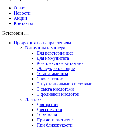
О нас
Новости
Акции
Контакты
Категории
Продукция по направлениям
Витамины и минералы
Для вегетарианцев
Для иммунитета
Комплексные витамины
Общеукрепляющие
От авитаминоза
С коллагеном
С нуклеиновыми кислотами
С омега кислотами
С фолиевой кислотой
Для глаз
Для зрения
Для сетчатки
От ячменя
При астигматизме
При близорукости