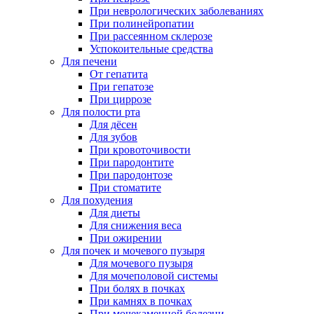
При неврологических заболеваниях
При полинейропатии
При рассеянном склерозе
Успокоительные средства
Для печени
От гепатита
При гепатозе
При циррозе
Для полости рта
Для дёсен
Для зубов
При кровоточивости
При пародонтите
При пародонтозе
При стоматите
Для похудения
Для диеты
Для снижения веса
При ожирении
Для почек и мочевого пузыря
Для мочевого пузыря
Для мочеполовой системы
При болях в почках
При камнях в почках
При мочекаменной болезни