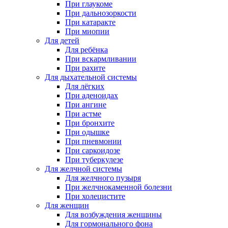
При глаукоме
При дальнозоркости
При катаракте
При миопии
Для детей
Для ребёнка
При вскармливании
При рахите
Для дыхательной системы
Для лёгких
При аденоидах
При ангине
При астме
При бронхите
При одышке
При пневмонии
При саркоидозе
При туберкулезе
Для желчной системы
Для желчного пузыря
При желчнокаменной болезни
При холецистите
Для женщин
Для возбуждения женщины
Для гормонального фона