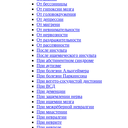
От бессонницы
От гипоксии мозга
От головокружения
От депрессии
От мигрени
От невнимательности
От нервозности
От раздражительности
От рассеянности
После инсульта
После ишемического инсульта
При абстинентном синдроме
При аутизме
При болезни Альцгеймера
При болезни Паркинсона
При вегето-сосудистой дистонии
При ВСД
При деменции
При защемлении нерва
При ишемии мозга
При межрёберной невралгии
При миастении
При невралгии
При неврите
При неврозе