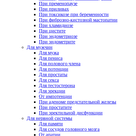
При пременопаузе
При приливах
При токсикозе при беременности
При фиброзно-кистозной мастопатии
При хламидиозе
При цистите
При эндометриозе
При эндометрите
Для мужчин
Для мужа
Для пениса
Для полового члена
Для потенции
Для простаты
Для секса
Для тестостерона
Для эрекции
От импотенции
При аденоме предстательной железы
При простатите
При эректильной дисфункции
Для нервной системы
Для памяти
Для сосудов головного мозга
От апатии