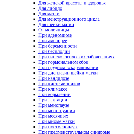
Для женской красоты и здоровья
Для либидо
Для матки
Для менструационного цикла
Для шейки матки
От молочницы
При аденомиозе
При аменорее
При беременности
При бесплодии
При гинекологических заболеваниях
При гормональном сбое
При грудном вскармливании
При дисплазии шейки матки
При кандидозе
При кисте яичников
При климаксе
При кормлении
При лактации
При менопаузе
При менструации
При месячных
При миоме матки
При постменопаузе
При предменструальном синдроме