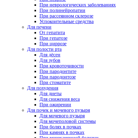
При неврологических заболеваниях
При полинейропатии
При рассеянном склерозе
Успокоительные средства
Для печени
От гепатита
При гепатозе
При циррозе
Для полости рта
Для дёсен
Для зубов
При кровоточивости
При пародонтите
При пародонтозе
При стоматите
Для похудения
Для диеты
Для снижения веса
При ожирении
Для почек и мочевого пузыря
Для мочевого пузыря
Для мочеполовой системы
При болях в почках
При камнях в почках
При мочекаменной болезни