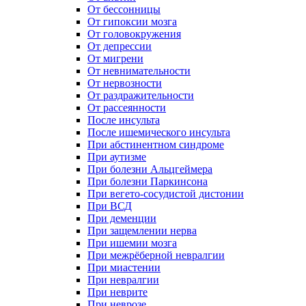
От бессонницы
От гипоксии мозга
От головокружения
От депрессии
От мигрени
От невнимательности
От нервозности
От раздражительности
От рассеянности
После инсульта
После ишемического инсульта
При абстинентном синдроме
При аутизме
При болезни Альцгеймера
При болезни Паркинсона
При вегето-сосудистой дистонии
При ВСД
При деменции
При защемлении нерва
При ишемии мозга
При межрёберной невралгии
При миастении
При невралгии
При неврите
При неврозе