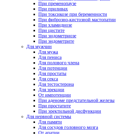
При пременопаузе
При приливах
При токсикозе при беременности
При фиброзно-кистозной мастопатии
При хламидиозе
При цистите
При эндометриозе
При эндометрите
Для мужчин
Для мужа
Для пениса
Для полового члена
Для потенции
Для простаты
Для секса
Для тестостерона
Для эрекции
От импотенции
При аденоме предстательной железы
При простатите
При эректильной дисфункции
Для нервной системы
Для памяти
Для сосудов головного мозга
От апатии