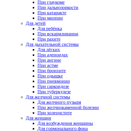
При глаукоме
При дальнозоркости
При катаракте
При миопии
Для детей
Для ребёнка
При вскармливании
При рахите
Для дыхательной системы
Для лёгких
При аденоидах
При ангине
При астме
При бронхите
При одышке
При пневмонии
При саркоидозе
При туберкулезе
Для желчной системы
Для желчного пузыря
При желчнокаменной болезни
При холецистите
Для женщин
Для возбуждения женщины
Для гормонального фона