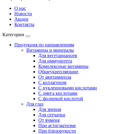
О нас
Новости
Акции
Контакты
Категории
Продукция по направлениям
Витамины и минералы
Для вегетарианцев
Для иммунитета
Комплексные витамины
Общеукрепляющие
От авитаминоза
С коллагеном
С нуклеиновыми кислотами
С омега кислотами
С фолиевой кислотой
Для глаз
Для зрения
Для сетчатки
От ячменя
При астигматизме
При близорукости