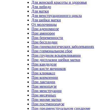
Для женской красоты и здоровья
Для либидо
Для матки
Для менструационного цикла
Для шейки матки
От молочницы
При аденомиозе
При аменорее
При беременности
При бесплодии
При гинекологических заболеваниях
При гормональном сбое
При грудном вскармливании
При дисплазии шейки матки
При кандидозе
При кисте яичников
При климаксе
При кормлении
При лактации
При менопаузе
При менструации
При месячных
При миоме матки
При постменопаузе
При предменструальном синдроме