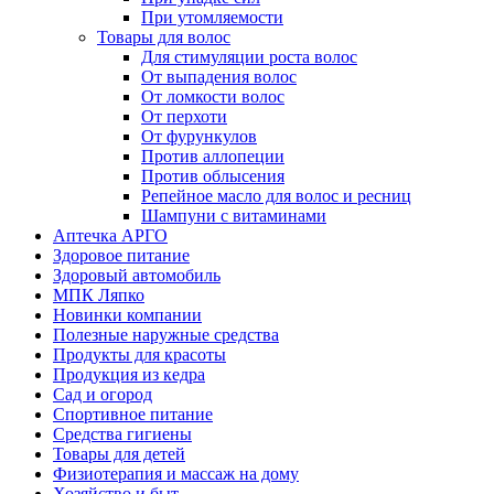
При утомляемости
Товары для волос
Для стимуляции роста волос
От выпадения волос
От ломкости волос
От перхоти
От фурункулов
Против аллопеции
Против облысения
Репейное масло для волос и ресниц
Шампуни с витаминами
Аптечка АРГО
Здоровое питание
Здоровый автомобиль
МПК Ляпко
Новинки компании
Полезные наружные средства
Продукты для красоты
Продукция из кедра
Сад и огород
Спортивное питание
Средства гигиены
Товары для детей
Физиотерапия и массаж на дому
Хозяйство и быт