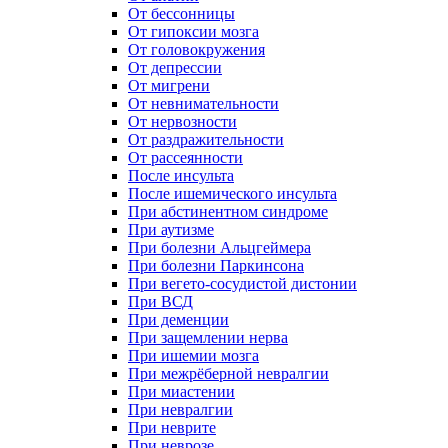
От бессонницы
От гипоксии мозга
От головокружения
От депрессии
От мигрени
От невнимательности
От нервозности
От раздражительности
От рассеянности
После инсульта
После ишемического инсульта
При абстинентном синдроме
При аутизме
При болезни Альцгеймера
При болезни Паркинсона
При вегето-сосудистой дистонии
При ВСД
При деменции
При защемлении нерва
При ишемии мозга
При межрёберной невралгии
При миастении
При невралгии
При неврите
При неврозе