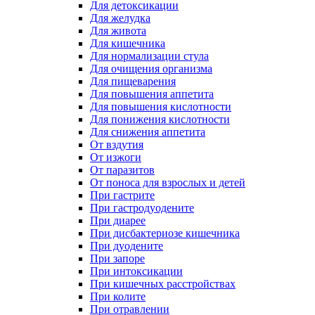
Для детоксикации
Для желудка
Для живота
Для кишечника
Для нормализации стула
Для очищения организма
Для пищеварения
Для повышения аппетита
Для повышения кислотности
Для понижения кислотности
Для снижения аппетита
От вздутия
От изжоги
От паразитов
От поноса для взрослых и детей
При гастрите
При гастродуодените
При диарее
При дисбактериозе кишечника
При дуодените
При запоре
При интоксикации
При кишечных расстройствах
При колите
При отравлении