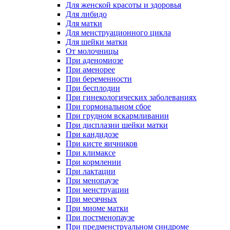
Для женской красоты и здоровья
Для либидо
Для матки
Для менструационного цикла
Для шейки матки
От молочницы
При аденомиозе
При аменорее
При беременности
При бесплодии
При гинекологических заболеваниях
При гормональном сбое
При грудном вскармливании
При дисплазии шейки матки
При кандидозе
При кисте яичников
При климаксе
При кормлении
При лактации
При менопаузе
При менструации
При месячных
При миоме матки
При постменопаузе
При предменструальном синдроме