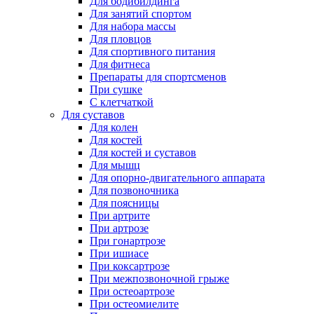
Для бодибилдинга
Для занятий спортом
Для набора массы
Для пловцов
Для спортивного питания
Для фитнеса
Препараты для спортсменов
При сушке
С клетчаткой
Для суставов
Для колен
Для костей
Для костей и суставов
Для мышц
Для опорно-двигательного аппарата
Для позвоночника
Для поясницы
При артрите
При артрозе
При гонартрозе
При ишиасе
При коксартрозе
При межпозвоночной грыже
При остеоартрозе
При остеомиелите