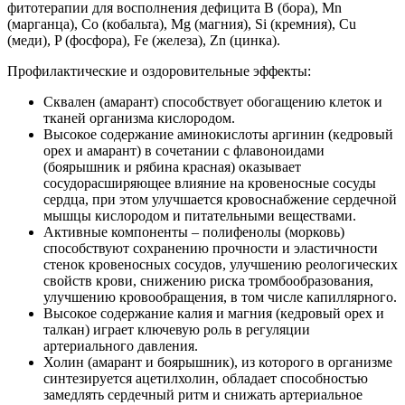
фитотерапии для восполнения дефицита B (бора), Mn
(марганца), Co (кобальта), Mg (магния), Si (кремния), Cu
(меди), P (фосфора), Fe (железа), Zn (цинка).
Профилактические и оздоровительные эффекты:
Сквален (амарант) способствует обогащению клеток и
тканей организма кислородом.
Высокое содержание аминокислоты аргинин (кедровый
орех и амарант) в сочетании с флавоноидами
(боярышник и рябина красная) оказывает
сосудорасширяющее влияние на кровеносные сосуды
сердца, при этом улучшается кровоснабжение сердечной
мышцы кислородом и питательными веществами.
Активные компоненты – полифенолы (морковь)
способствуют сохранению прочности и эластичности
стенок кровеносных сосудов, улучшению реологических
свойств крови, снижению риска тромбообразования,
улучшению кровообращения, в том числе капиллярного.
Высокое содержание калия и магния (кедровый орех и
талкан) играет ключевую роль в регуляции
артериального давления.
Холин (амарант и боярышник), из которого в организме
синтезируется ацетилхолин, обладает способностью
замедлять сердечный ритм и снижать артериальное