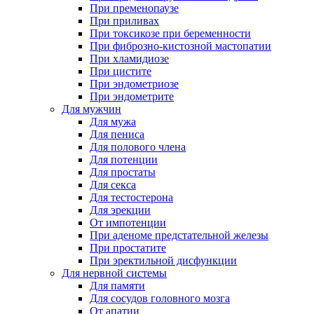
При пременопаузе
При приливах
При токсикозе при беременности
При фиброзно-кистозной мастопатии
При хламидиозе
При цистите
При эндометриозе
При эндометрите
Для мужчин
Для мужа
Для пениса
Для полового члена
Для потенции
Для простаты
Для секса
Для тестостерона
Для эрекции
От импотенции
При аденоме предстательной железы
При простатите
При эректильной дисфункции
Для нервной системы
Для памяти
Для сосудов головного мозга
От апатии