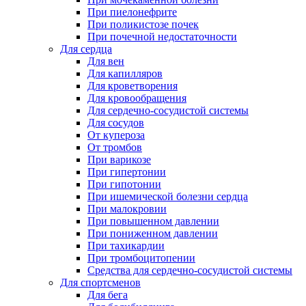
При пиелонефрите
При поликистозе почек
При почечной недостаточности
Для сердца
Для вен
Для капилляров
Для кроветворения
Для кровообращения
Для сердечно-сосудистой системы
Для сосудов
От купероза
От тромбов
При варикозе
При гипертонии
При гипотонии
При ишемической болезни сердца
При малокровии
При повышенном давлении
При пониженном давлении
При тахикардии
При тромбоцитопении
Средства для сердечно-сосудистой системы
Для спортсменов
Для бега