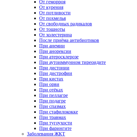
От геморроя
От курения
От потливости
От похмелья
От свободных радикалов
От тошноты
От холестерина
После приёма антибиотиков
При анемии
При анорексии
При атеросклерозе
При аутоиммунном тиреоидите
При дистонии
При дистрофии
При кистах
При орви
При отёках
При пеллагре
При подагре
При спазмах
При стафилококке
При травмах
При тугоухости
При фарингите
Заболевания ЖКТ