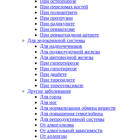
При остеопорозе
При переломах костей
При полиартрите
При протрузии
При радикулите
При ревматизме
При ревматоидном артрите
Для эндокринной системы
Для надпочечников
Для поджелудочной железы
Для щитовидной железы
При гипертиреозе
При гипотиреозе
При диабете
При тиреоидите
При тиреотоксикозе
Другие заболевания
Для горла
Для ног
Для нормализации обмена веществ
Для повышения гемоглобина
Для репродуктивной системы
От алкоголизма
От алкогольной зависимости
От аллергии