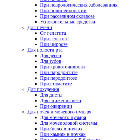
При неврологических заболеваниях
При полинейропатии
При рассеянном склерозе
Успокоительные средства
Для печени
От гепатита
При гепатозе
При циррозе
Для полости рта
Для дёсен
Для зубов
При кровоточивости
При пародонтите
При пародонтозе
При стоматите
Для похудения
Для диеты
Для снижения веса
При ожирении
Для почек и мочевого пузыря
Для мочевого пузыря
Для мочеполовой системы
При болях в почках
При камнях в почках
При мочекаменной болезни