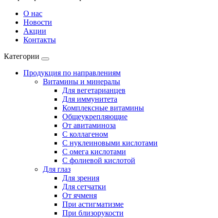
О нас
Новости
Акции
Контакты
Категории
Продукция по направлениям
Витамины и минералы
Для вегетарианцев
Для иммунитета
Комплексные витамины
Общеукрепляющие
От авитаминоза
С коллагеном
С нуклеиновыми кислотами
С омега кислотами
С фолиевой кислотой
Для глаз
Для зрения
Для сетчатки
От ячменя
При астигматизме
При близорукости