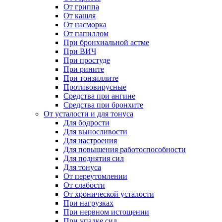
От гриппа
От кашля
От насморка
От папиллом
При бронхиальной астме
При ВИЧ
При простуде
При рините
При тонзиллите
Противовирусные
Средства при ангине
Средства при бронхите
От усталости и для тонуса
Для бодрости
Для выносливости
Для настроения
Для повышения работоспособности
Для поднятия сил
Для тонуса
От переутомлении
От слабости
От хронической усталости
При нагрузках
При нервном истощении
При упадке сил