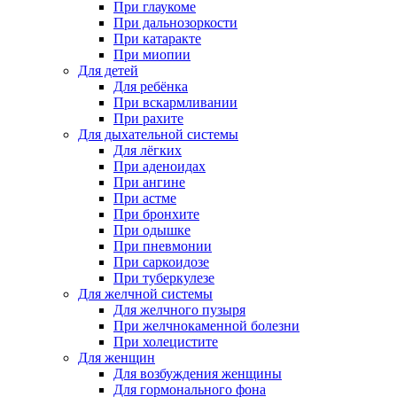
При глаукоме
При дальнозоркости
При катаракте
При миопии
Для детей
Для ребёнка
При вскармливании
При рахите
Для дыхательной системы
Для лёгких
При аденоидах
При ангине
При астме
При бронхите
При одышке
При пневмонии
При саркоидозе
При туберкулезе
Для желчной системы
Для желчного пузыря
При желчнокаменной болезни
При холецистите
Для женщин
Для возбуждения женщины
Для гормонального фона