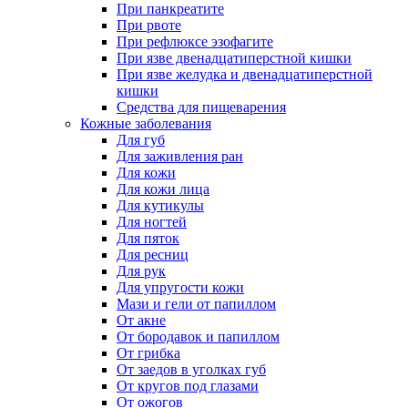
При панкреатите
При рвоте
При рефлюксе эзофагите
При язве двенадцатиперстной кишки
При язве желудка и двенадцатиперстной
кишки
Средства для пищеварения
Кожные заболевания
Для губ
Для заживления ран
Для кожи
Для кожи лица
Для кутикулы
Для ногтей
Для пяток
Для ресниц
Для рук
Для упругости кожи
Мази и гели от папиллом
От акне
От бородавок и папиллом
От грибка
От заедов в уголках губ
От кругов под глазами
От ожогов