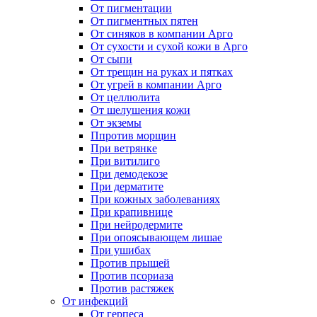
От пигментации
От пигментных пятен
От синяков в компании Арго
От сухости и сухой кожи в Арго
От сыпи
От трещин на руках и пятках
От угрей в компании Арго
От целлюлита
От шелушения кожи
От экземы
Ппротив морщин
При ветрянке
При витилиго
При демодекозе
При дерматите
При кожных заболеваниях
При крапивнице
При нейродермите
При опоясывающем лишае
При ушибах
Против прыщей
Против псориаза
Против растяжек
От инфекций
От герпеса