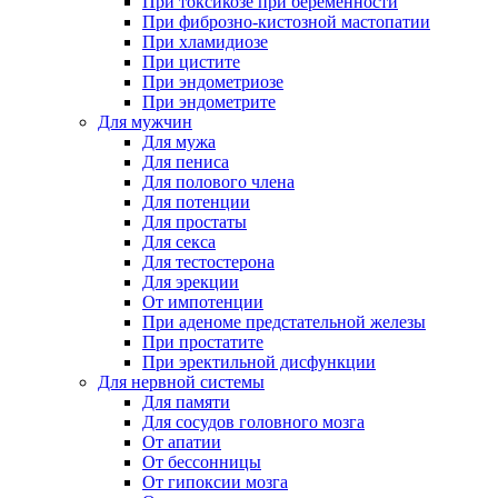
При токсикозе при беременности
При фиброзно-кистозной мастопатии
При хламидиозе
При цистите
При эндометриозе
При эндометрите
Для мужчин
Для мужа
Для пениса
Для полового члена
Для потенции
Для простаты
Для секса
Для тестостерона
Для эрекции
От импотенции
При аденоме предстательной железы
При простатите
При эректильной дисфункции
Для нервной системы
Для памяти
Для сосудов головного мозга
От апатии
От бессонницы
От гипоксии мозга