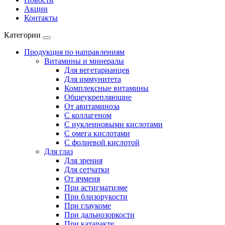
Акции
Контакты
Категории
Продукция по направлениям
Витамины и минералы
Для вегетарианцев
Для иммунитета
Комплексные витамины
Общеукрепляющие
От авитаминоза
С коллагеном
С нуклеиновыми кислотами
С омега кислотами
С фолиевой кислотой
Для глаз
Для зрения
Для сетчатки
От ячменя
При астигматизме
При близорукости
При глаукоме
При дальнозоркости
При катаракте