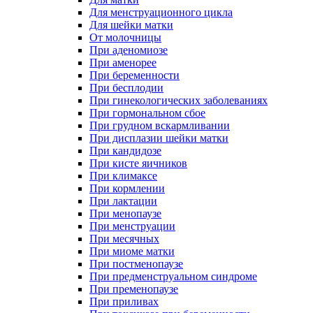
Для менструационного цикла
Для шейки матки
От молочницы
При аденомиозе
При аменорее
При беременности
При бесплодии
При гинекологических заболеваниях
При гормональном сбое
При грудном вскармливании
При дисплазии шейки матки
При кандидозе
При кисте яичников
При климаксе
При кормлении
При лактации
При менопаузе
При менструации
При месячных
При миоме матки
При постменопаузе
При предменструальном синдроме
При пременопаузе
При приливах