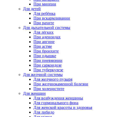
При миопии
Для детей
Для ребёнка
При вскармливании
При рахите
Для дыхательной системы
Для лёгких
При аденоидах
При ангине
При астме
При бронхите
При одышке
При пневмонии
При саркоидозе
При туберкулезе
Для желчной системы
Для желчного пузыря
При желчнокаменной болезни
При холецистите
Для женщин
Для возбуждения женщины
Для гормонального фона
Для женской красоты и здоровья
Для либидо
Для матки