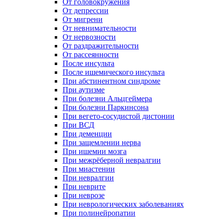
От головокружения
От депрессии
От мигрени
От невнимательности
От нервозности
От раздражительности
От рассеянности
После инсульта
После ишемического инсульта
При абстинентном синдроме
При аутизме
При болезни Альцгеймера
При болезни Паркинсона
При вегето-сосудистой дистонии
При ВСД
При деменции
При защемлении нерва
При ишемии мозга
При межрёберной невралгии
При миастении
При невралгии
При неврите
При неврозе
При неврологических заболеваниях
При полинейропатии