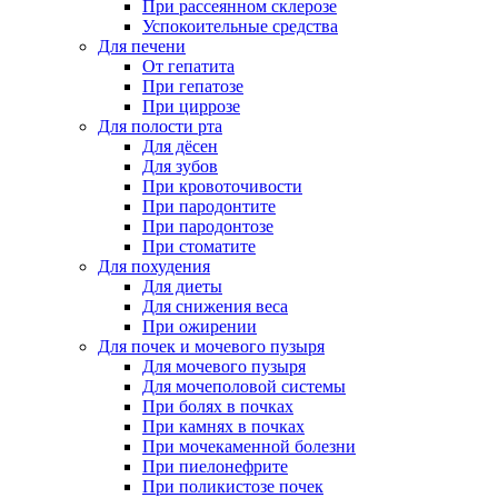
При рассеянном склерозе
Успокоительные средства
Для печени
От гепатита
При гепатозе
При циррозе
Для полости рта
Для дёсен
Для зубов
При кровоточивости
При пародонтите
При пародонтозе
При стоматите
Для похудения
Для диеты
Для снижения веса
При ожирении
Для почек и мочевого пузыря
Для мочевого пузыря
Для мочеполовой системы
При болях в почках
При камнях в почках
При мочекаменной болезни
При пиелонефрите
При поликистозе почек