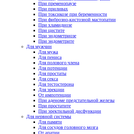
При пременопаузе
При приливах
При токсикозе при беременности
При фиброзно-кистозной мастопатии
При хламидиозе
При цистите
При эндометриозе
При эндометрите
Для мужчин
Для мужа
Для пениса
Для полового члена
Для потенции
Для простаты
Для секса
Для тестостерона
Для эрекции
От импотенции
При аденоме предстательной железы
При простатите
При эректильной дисфункции
Для нервной системы
Для памяти
Для сосудов головного мозга
От апатии