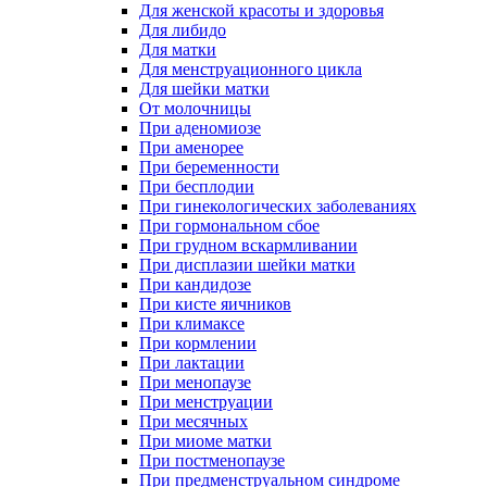
Для женской красоты и здоровья
Для либидо
Для матки
Для менструационного цикла
Для шейки матки
От молочницы
При аденомиозе
При аменорее
При беременности
При бесплодии
При гинекологических заболеваниях
При гормональном сбое
При грудном вскармливании
При дисплазии шейки матки
При кандидозе
При кисте яичников
При климаксе
При кормлении
При лактации
При менопаузе
При менструации
При месячных
При миоме матки
При постменопаузе
При предменструальном синдроме