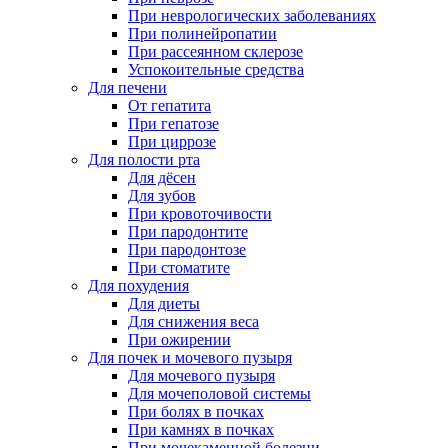
При неврологических заболеваниях
При полинейропатии
При рассеянном склерозе
Успокоительные средства
Для печени
От гепатита
При гепатозе
При циррозе
Для полости рта
Для дёсен
Для зубов
При кровоточивости
При пародонтите
При пародонтозе
При стоматите
Для похудения
Для диеты
Для снижения веса
При ожирении
Для почек и мочевого пузыря
Для мочевого пузыря
Для мочеполовой системы
При болях в почках
При камнях в почках
При мочекаменной болезни