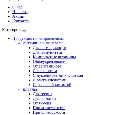
О нас
Новости
Акции
Контакты
Категории
Продукция по направлениям
Витамины и минералы
Для вегетарианцев
Для иммунитета
Комплексные витамины
Общеукрепляющие
От авитаминоза
С коллагеном
С нуклеиновыми кислотами
С омега кислотами
С фолиевой кислотой
Для глаз
Для зрения
Для сетчатки
От ячменя
При астигматизме
При близорукости