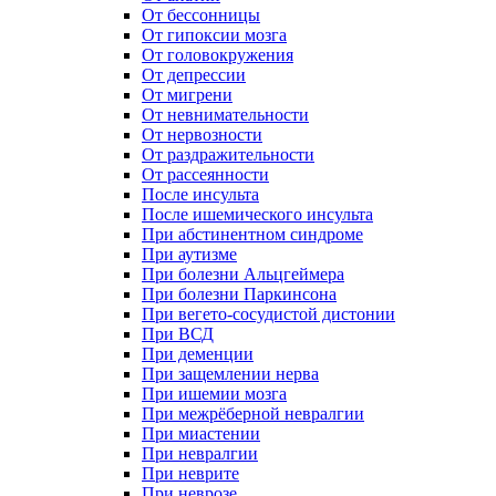
От бессонницы
От гипоксии мозга
От головокружения
От депрессии
От мигрени
От невнимательности
От нервозности
От раздражительности
От рассеянности
После инсульта
После ишемического инсульта
При абстинентном синдроме
При аутизме
При болезни Альцгеймера
При болезни Паркинсона
При вегето-сосудистой дистонии
При ВСД
При деменции
При защемлении нерва
При ишемии мозга
При межрёберной невралгии
При миастении
При невралгии
При неврите
При неврозе