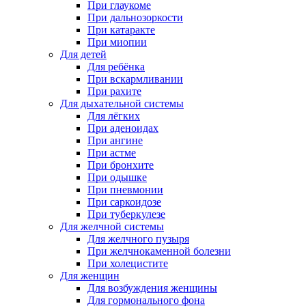
При глаукоме
При дальнозоркости
При катаракте
При миопии
Для детей
Для ребёнка
При вскармливании
При рахите
Для дыхательной системы
Для лёгких
При аденоидах
При ангине
При астме
При бронхите
При одышке
При пневмонии
При саркоидозе
При туберкулезе
Для желчной системы
Для желчного пузыря
При желчнокаменной болезни
При холецистите
Для женщин
Для возбуждения женщины
Для гормонального фона