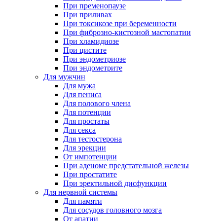
При пременопаузе
При приливах
При токсикозе при беременности
При фиброзно-кистозной мастопатии
При хламидиозе
При цистите
При эндометриозе
При эндометрите
Для мужчин
Для мужа
Для пениса
Для полового члена
Для потенции
Для простаты
Для секса
Для тестостерона
Для эрекции
От импотенции
При аденоме предстательной железы
При простатите
При эректильной дисфункции
Для нервной системы
Для памяти
Для сосудов головного мозга
От апатии