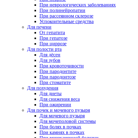
При неврологических заболеваниях
При полинейропатии
При рассеянном склерозе
Успокоительные средства
Для печени
От гепатита
При гепатозе
При циррозе
Для полости рта
Для дёсен
Для зубов
При кровоточивости
При пародонтите
При пародонтозе
При стоматите
Для похудения
Для диеты
Для снижения веса
При ожирении
Для почек и мочевого пузыря
Для мочевого пузыря
Для мочеполовой системы
При болях в почках
При камнях в почках
При мочекаменной болезни