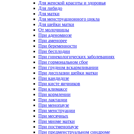
Для женской красоты и здоровья
Для либидо
Для матки
Для менструационного цикла
Для шейки матки
От молочницы
При аденомиозе
При аменорее
При беременности
При бесплодии
При гинекологических заболеваниях
При гормональном сбое
При грудном вскармливании
При дисплазии шейки матки
При кандидозе
При кисте яичников
При климаксе
При кормлении
При лактации
При менопаузе
При менструации
При месячных
При миоме матки
При постменопаузе
При предменструальном синдроме