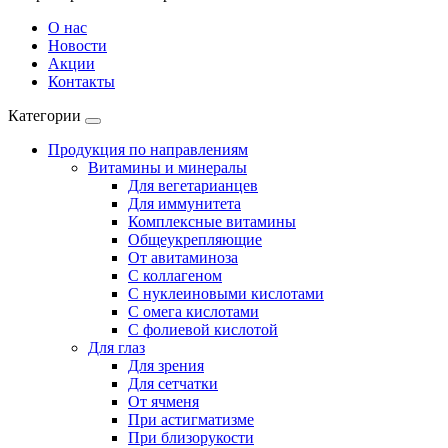
О нас
Новости
Акции
Контакты
Категории
Продукция по направлениям
Витамины и минералы
Для вегетарианцев
Для иммунитета
Комплексные витамины
Общеукрепляющие
От авитаминоза
С коллагеном
С нуклеиновыми кислотами
С омега кислотами
С фолиевой кислотой
Для глаз
Для зрения
Для сетчатки
От ячменя
При астигматизме
При близорукости