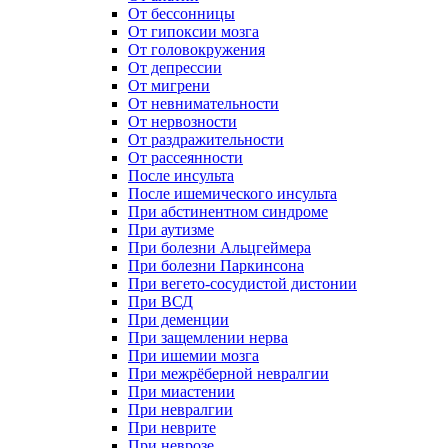
От бессонницы
От гипоксии мозга
От головокружения
От депрессии
От мигрени
От невнимательности
От нервозности
От раздражительности
От рассеянности
После инсульта
После ишемического инсульта
При абстинентном синдроме
При аутизме
При болезни Альцгеймера
При болезни Паркинсона
При вегето-сосудистой дистонии
При ВСД
При деменции
При защемлении нерва
При ишемии мозга
При межрёберной невралгии
При миастении
При невралгии
При неврите
При неврозе