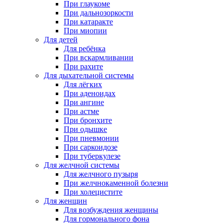
При глаукоме
При дальнозоркости
При катаракте
При миопии
Для детей
Для ребёнка
При вскармливании
При рахите
Для дыхательной системы
Для лёгких
При аденоидах
При ангине
При астме
При бронхите
При одышке
При пневмонии
При саркоидозе
При туберкулезе
Для желчной системы
Для желчного пузыря
При желчнокаменной болезни
При холецистите
Для женщин
Для возбуждения женщины
Для гормонального фона