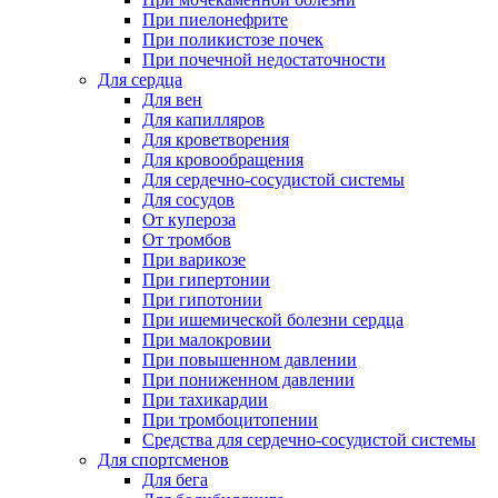
При пиелонефрите
При поликистозе почек
При почечной недостаточности
Для сердца
Для вен
Для капилляров
Для кроветворения
Для кровообращения
Для сердечно-сосудистой системы
Для сосудов
От купероза
От тромбов
При варикозе
При гипертонии
При гипотонии
При ишемической болезни сердца
При малокровии
При повышенном давлении
При пониженном давлении
При тахикардии
При тромбоцитопении
Средства для сердечно-сосудистой системы
Для спортсменов
Для бега