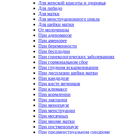
Для женской красоты и здоровья
Для либидо
Для матки
Для менструационного цикла
Для шейки матки
От молочницы
При аденомиозе
При аменорее
При беременности
При бесплодии
При гинекологических заболеваниях
При гормональном сбое
При грудном вскармливании
При дисплазии шейки матки
При кандидозе
При кисте яичников
При климаксе
При кормлении
При лактации
При менопаузе
При менструации
При месячных
При миоме матки
При постменопаузе
При предменструальном синдроме