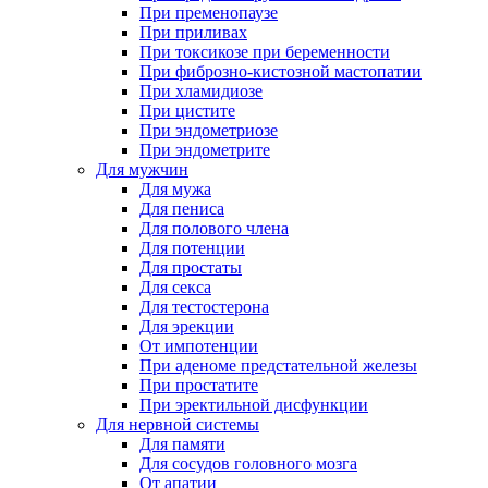
При пременопаузе
При приливах
При токсикозе при беременности
При фиброзно-кистозной мастопатии
При хламидиозе
При цистите
При эндометриозе
При эндометрите
Для мужчин
Для мужа
Для пениса
Для полового члена
Для потенции
Для простаты
Для секса
Для тестостерона
Для эрекции
От импотенции
При аденоме предстательной железы
При простатите
При эректильной дисфункции
Для нервной системы
Для памяти
Для сосудов головного мозга
От апатии