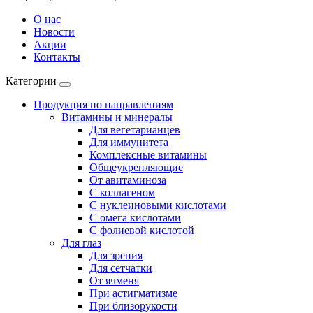
О нас
Новости
Акции
Контакты
Категории
Продукция по направлениям
Витамины и минералы
Для вегетарианцев
Для иммунитета
Комплексные витамины
Общеукрепляющие
От авитаминоза
С коллагеном
С нуклеиновыми кислотами
С омега кислотами
С фолиевой кислотой
Для глаз
Для зрения
Для сетчатки
От ячменя
При астигматизме
При близорукости