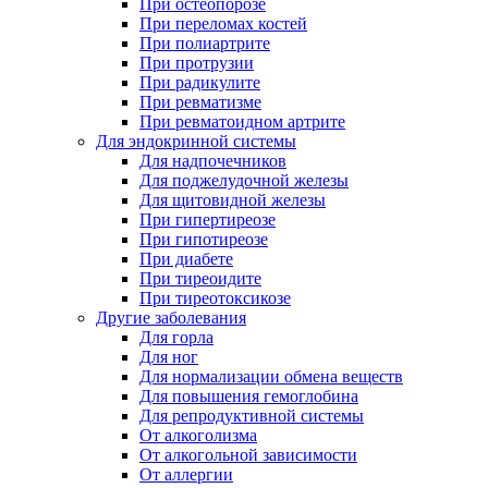
При остеопорозе
При переломах костей
При полиартрите
При протрузии
При радикулите
При ревматизме
При ревматоидном артрите
Для эндокринной системы
Для надпочечников
Для поджелудочной железы
Для щитовидной железы
При гипертиреозе
При гипотиреозе
При диабете
При тиреоидите
При тиреотоксикозе
Другие заболевания
Для горла
Для ног
Для нормализации обмена веществ
Для повышения гемоглобина
Для репродуктивной системы
От алкоголизма
От алкогольной зависимости
От аллергии