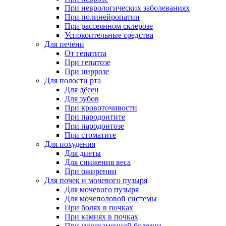
При неврологических заболеваниях
При полинейропатии
При рассеянном склерозе
Успокоительные средства
Для печени
От гепатита
При гепатозе
При циррозе
Для полости рта
Для дёсен
Для зубов
При кровоточивости
При пародонтите
При пародонтозе
При стоматите
Для похудения
Для диеты
Для снижения веса
При ожирении
Для почек и мочевого пузыря
Для мочевого пузыря
Для мочеполовой системы
При болях в почках
При камнях в почках
При мочекаменной болезни