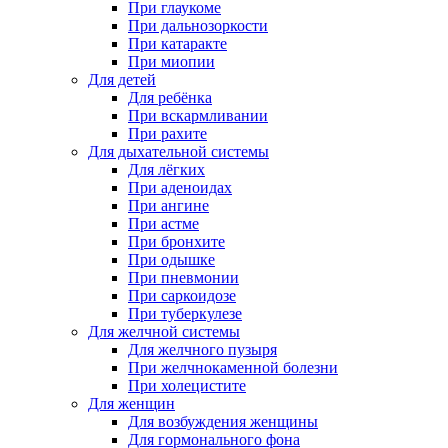
При глаукоме
При дальнозоркости
При катаракте
При миопии
Для детей
Для ребёнка
При вскармливании
При рахите
Для дыхательной системы
Для лёгких
При аденоидах
При ангине
При астме
При бронхите
При одышке
При пневмонии
При саркоидозе
При туберкулезе
Для желчной системы
Для желчного пузыря
При желчнокаменной болезни
При холецистите
Для женщин
Для возбуждения женщины
Для гормонального фона