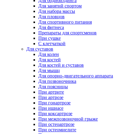
Для бодибилдинга
Для занятий спортом
Для набора массы
Для пловцов
Для спортивного питания
Для фитнеса
Препараты для спортсменов
При сушке
С клетчаткой
Для суставов
Для колен
Для костей
Для костей и суставов
Для мышц
Для опорно-двигательного аппарата
Для позвоночника
Для поясницы
При артрите
При артрозе
При гонартрозе
При ишиасе
При коксартрозе
При межпозвоночной грыже
При остеоартрозе
При остеомиелите