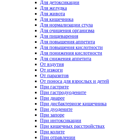
Для детоксикации
Для желудка
Для живота
Для кишечника
Для нормализации стула
Для очищения организма
Для пищеварения
Для повышения аппетита
Для повышения кислотности
Для понижения кислотности
Для снижения аппетита
От вздутия
От изжоги
От паразитов
От поноса для взрослых и детей
При гастрите
При гастродуодените
При диарее
При дисбактериозе кишечника
При дуодените
При запоре
При интоксикации
При кишечных расстройствах
При колите
При отравлении