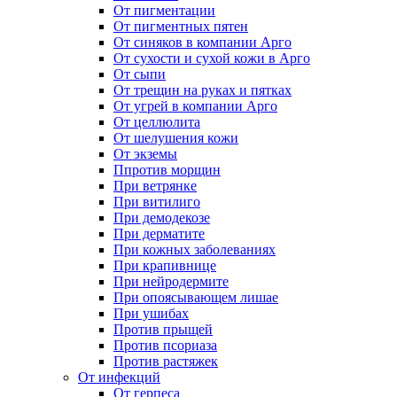
От пигментации
От пигментных пятен
От синяков в компании Арго
От сухости и сухой кожи в Арго
От сыпи
От трещин на руках и пятках
От угрей в компании Арго
От целлюлита
От шелушения кожи
От экземы
Ппротив морщин
При ветрянке
При витилиго
При демодекозе
При дерматите
При кожных заболеваниях
При крапивнице
При нейродермите
При опоясывающем лишае
При ушибах
Против прыщей
Против псориаза
Против растяжек
От инфекций
От герпеса