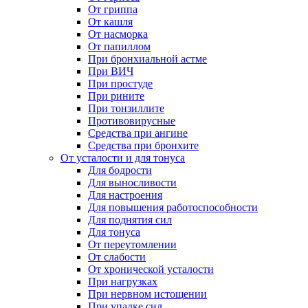
От гриппа
От кашля
От насморка
От папиллом
При бронхиальной астме
При ВИЧ
При простуде
При рините
При тонзиллите
Противовирусные
Средства при ангине
Средства при бронхите
От усталости и для тонуса
Для бодрости
Для выносливости
Для настроения
Для повышения работоспособности
Для поднятия сил
Для тонуса
От переутомлении
От слабости
От хронической усталости
При нагрузках
При нервном истощении
При упадке сил