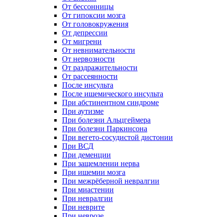
От бессонницы
От гипоксии мозга
От головокружения
От депрессии
От мигрени
От невнимательности
От нервозности
От раздражительности
От рассеянности
После инсульта
После ишемического инсульта
При абстинентном синдроме
При аутизме
При болезни Альцгеймера
При болезни Паркинсона
При вегето-сосудистой дистонии
При ВСД
При деменции
При защемлении нерва
При ишемии мозга
При межрёберной невралгии
При миастении
При невралгии
При неврите
При неврозе