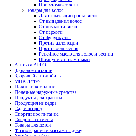
При утомляемости
Товары для волос
Для стимуляции роста волос
От выпадения волос
От ломкости волос
От перхоти
От фурункулов
Против аллопеции
Против облысения
Репейное масло для волос и ресниц
Шампуни с витаминами
Аптечка АРГО
Здоровое питание
Здоровый автомобиль
МПК Ляпко
Новинки компании
Полезные наружные средства
Продукты для красоты
Продукция из кедра
Сад и огород
Спортивное питание
Средства гигиены
Товары для детей
Физиотерапия и массаж на дому
Хозяйство и быт