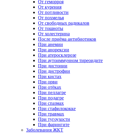
От геморроя
От курения
От потливости
От похмелья
От свободных радикалов
От тошноты
От холестерина
После приёма антибиотиков
При анемии
При анорексии
При атеросклерозе
При аутоиммунном тиреоидите
При дистонии
При дистрофии
При кистах
При орви
При отёках
При пеллагре
При подагре
При спазмах
При стафилококке
При травмах
При тугоухости
При фарингите
Заболевания ЖКТ