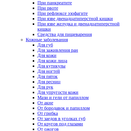
При панкреатите
При рвоте
При рефлюксе эзофагите
При язве двенадцатиперстной кишки
При язве желудка и двенадцатиперстной
кишки
Средства для пищеварения
Кожные заболевания
Для губ
Для заживления ран
Для кожи
Для кожи лица
Для кутикулы
Для ногтей
Для пяток
Для ресниц
Для рук
Для упругости кожи
Мази и гели от папиллом
От акне
От бородавок и папиллом
От грибка
От заедов в уголках губ
От кругов под глазами
От ожогов