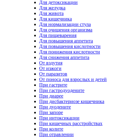
Для детоксикации
Для желудка
Для живота
Для кишечника
Для нормализации стула
Для очищения организма
Для пищеварения
Для повышения аппетита
Для повышения кислотности
Для понижения кислотности
Для снижения аппетита
От вздутия
От изжоги
От паразитов
От поноса для взрослых и детей
При гастрите
При гастродуодените
При диарее
При дисбактериозе кишечника
При дуодените
При запоре
При интоксикации
При кишечных расстройствах
При колите
При отравлении