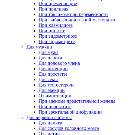
При пременопаузе
При приливах
При токсикозе при беременности
При фиброзно-кистозной мастопатии
При хламидиозе
При цистите
При эндометриозе
При эндометрите
Для мужчин
Для мужа
Для пениса
Для полового члена
Для потенции
Для простаты
Для секса
Для тестостерона
Для эрекции
От импотенции
При аденоме предстательной железы
При простатите
При эректильной дисфункции
Для нервной системы
Для памяти
Для сосудов головного мозга
От апатии