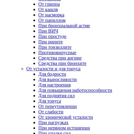
От гриппа
От кашля
От насморка
От папиллом
При бронхиальной астме
При ВИЧ
При простуде
При рините
При тонзиллите
Противовирусные
Средства при ангине
Средства при бронхите
От усталости и для тонуса
Для бодрости
Для выносливости
Для настроения
Для повышения работоспособности
Для поднятия сил
Для тонуса
От переутомлении
От слабости
От хронической усталости
При нагрузках
При нервном истощении
При упадке сил