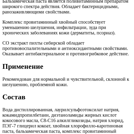
Бальзамическая паста является поливитаминным препаратом
широкого спектра действия. Обладает бактерицидными,
ранозаживляющими свойствами.
Комплекс провитамииный хвойный способствует
уменьшению шелушения, инфильтрации, зуда при
хронических заболеваниях кожи (дерматиты, псориаз).
СО экстракт пихты сибирской обладает
противовоспалительными и антиоксидантными свойствами.
Оказывает антибактериальное и противогрибковое действие.
Применение
Рекомендован для нормальной и чувствительной, склонной к
шелушению, проблемной кожи.
Состав
Вода дистиллированная, лаурилсульфоэтоксилат натрия,
кокамидпропилбетаин, диэтаноламиды жирных кислот
кокосового масла, С8-С16 алкилгликозиды, натрия хлорид,
ПЭГ-7 глицерил кокоат, хвойная хлорофилло-каротиновая
паста, бальзамическая паста, комплекс провитаминный