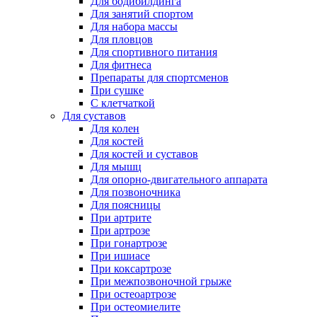
Для бодибилдинга
Для занятий спортом
Для набора массы
Для пловцов
Для спортивного питания
Для фитнеса
Препараты для спортсменов
При сушке
С клетчаткой
Для суставов
Для колен
Для костей
Для костей и суставов
Для мышц
Для опорно-двигательного аппарата
Для позвоночника
Для поясницы
При артрите
При артрозе
При гонартрозе
При ишиасе
При коксартрозе
При межпозвоночной грыже
При остеоартрозе
При остеомиелите