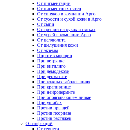
От пигментации
От пигментных пятен
От синяков в компании Арго
От сухости и сухой кожи в Арго
От сыпи
От трещин на руках и пятках
От угрей в компании Арго
От целлюлита
От шелушения кожи
От экземы
Ппротив морщин
При ветрянке
При витилиго
При демодекозе
При дерматите
При кожных заболеваниях
При крапивнице
При нейродермите
При опоясывающем лишае
При ушибах
Против прыщей
Против псориаза
Против растяжек
От инфекций
От герпеса