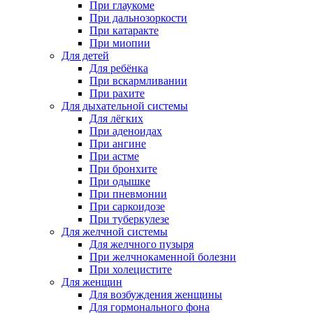
При глаукоме
При дальнозоркости
При катаракте
При миопии
Для детей
Для ребёнка
При вскармливании
При рахите
Для дыхательной системы
Для лёгких
При аденоидах
При ангине
При астме
При бронхите
При одышке
При пневмонии
При саркоидозе
При туберкулезе
Для желчной системы
Для желчного пузыря
При желчнокаменной болезни
При холецистите
Для женщин
Для возбуждения женщины
Для гормонального фона