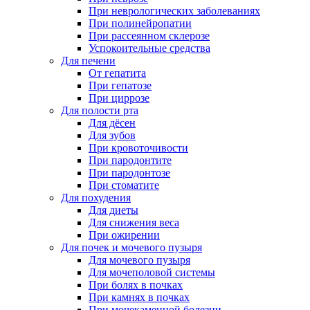
При неврологических заболеваниях
При полинейропатии
При рассеянном склерозе
Успокоительные средства
Для печени
От гепатита
При гепатозе
При циррозе
Для полости рта
Для дёсен
Для зубов
При кровоточивости
При пародонтите
При пародонтозе
При стоматите
Для похудения
Для диеты
Для снижения веса
При ожирении
Для почек и мочевого пузыря
Для мочевого пузыря
Для мочеполовой системы
При болях в почках
При камнях в почках
При мочекаменной болезни