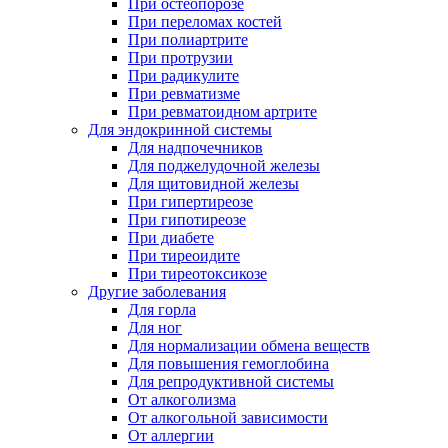
При остеопорозе
При переломах костей
При полиартрите
При протрузии
При радикулите
При ревматизме
При ревматоидном артрите
Для эндокринной системы
Для надпочечников
Для поджелудочной железы
Для щитовидной железы
При гипертиреозе
При гипотиреозе
При диабете
При тиреоидите
При тиреотоксикозе
Другие заболевания
Для горла
Для ног
Для нормализации обмена веществ
Для повышения гемоглобина
Для репродуктивной системы
От алкоголизма
От алкогольной зависимости
От аллергии