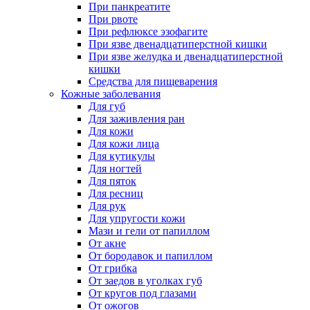
При панкреатите
При рвоте
При рефлюксе эзофагите
При язве двенадцатиперстной кишки
При язве желудка и двенадцатиперстной
кишки
Средства для пищеварения
Кожные заболевания
Для губ
Для заживления ран
Для кожи
Для кожи лица
Для кутикулы
Для ногтей
Для пяток
Для ресниц
Для рук
Для упругости кожи
Мази и гели от папиллом
От акне
От бородавок и папиллом
От грибка
От заедов в уголках губ
От кругов под глазами
От ожогов