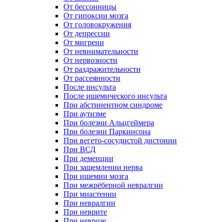
От бессонницы
От гипоксии мозга
От головокружения
От депрессии
От мигрени
От невнимательности
От нервозности
От раздражительности
От рассеянности
После инсульта
После ишемического инсульта
При абстинентном синдроме
При аутизме
При болезни Альцгеймера
При болезни Паркинсона
При вегето-сосудистой дистонии
При ВСД
При деменции
При защемлении нерва
При ишемии мозга
При межрёберной невралгии
При миастении
При невралгии
При неврите
При неврозе