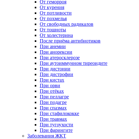
От геморроя
От курения
От потливости
От похмелья
От свободных радикалов
От тошноты
От холестерина
После приёма антибиотиков
При анемии
При анорексии
При атеросклерозе
При аутоиммунном тиреоидите
При дистонии
При дистрофии
При кистах
При орви
При отёках
При пеллагре
При подагре
При спазмах
При стафилококке
При травмах
При тугоухости
При фарингите
Заболевания ЖКТ