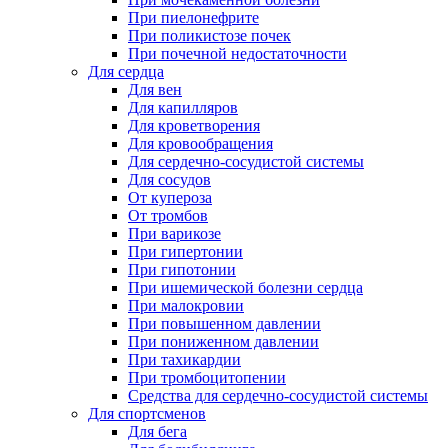
При пиелонефрите
При поликистозе почек
При почечной недостаточности
Для сердца
Для вен
Для капилляров
Для кроветворения
Для кровообращения
Для сердечно-сосудистой системы
Для сосудов
От купероза
От тромбов
При варикозе
При гипертонии
При гипотонии
При ишемической болезни сердца
При малокровии
При повышенном давлении
При пониженном давлении
При тахикардии
При тромбоцитопении
Средства для сердечно-сосудистой системы
Для спортсменов
Для бега