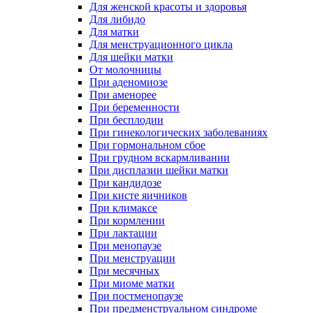
Для женской красоты и здоровья
Для либидо
Для матки
Для менструационного цикла
Для шейки матки
От молочницы
При аденомиозе
При аменорее
При беременности
При бесплодии
При гинекологических заболеваниях
При гормональном сбое
При грудном вскармливании
При дисплазии шейки матки
При кандидозе
При кисте яичников
При климаксе
При кормлении
При лактации
При менопаузе
При менструации
При месячных
При миоме матки
При постменопаузе
При предменструальном синдроме