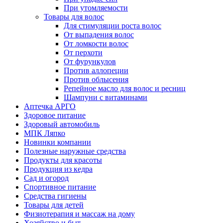
При утомляемости
Товары для волос
Для стимуляции роста волос
От выпадения волос
От ломкости волос
От перхоти
От фурункулов
Против аллопеции
Против облысения
Репейное масло для волос и ресниц
Шампуни с витаминами
Аптечка АРГО
Здоровое питание
Здоровый автомобиль
МПК Ляпко
Новинки компании
Полезные наружные средства
Продукты для красоты
Продукция из кедра
Сад и огород
Спортивное питание
Средства гигиены
Товары для детей
Физиотерапия и массаж на дому
Хозяйство и быт