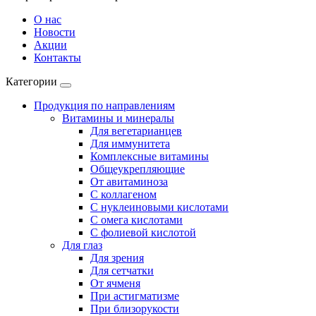
О нас
Новости
Акции
Контакты
Категории
Продукция по направлениям
Витамины и минералы
Для вегетарианцев
Для иммунитета
Комплексные витамины
Общеукрепляющие
От авитаминоза
С коллагеном
С нуклеиновыми кислотами
С омега кислотами
С фолиевой кислотой
Для глаз
Для зрения
Для сетчатки
От ячменя
При астигматизме
При близорукости