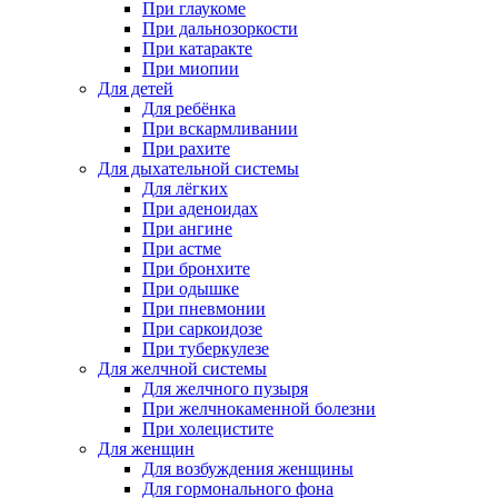
При глаукоме
При дальнозоркости
При катаракте
При миопии
Для детей
Для ребёнка
При вскармливании
При рахите
Для дыхательной системы
Для лёгких
При аденоидах
При ангине
При астме
При бронхите
При одышке
При пневмонии
При саркоидозе
При туберкулезе
Для желчной системы
Для желчного пузыря
При желчнокаменной болезни
При холецистите
Для женщин
Для возбуждения женщины
Для гормонального фона