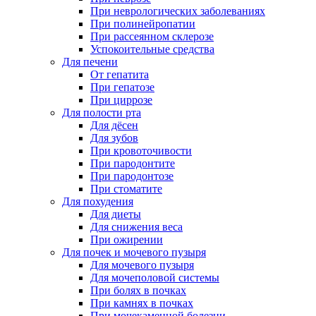
При неврологических заболеваниях
При полинейропатии
При рассеянном склерозе
Успокоительные средства
Для печени
От гепатита
При гепатозе
При циррозе
Для полости рта
Для дёсен
Для зубов
При кровоточивости
При пародонтите
При пародонтозе
При стоматите
Для похудения
Для диеты
Для снижения веса
При ожирении
Для почек и мочевого пузыря
Для мочевого пузыря
Для мочеполовой системы
При болях в почках
При камнях в почках
При мочекаменной болезни