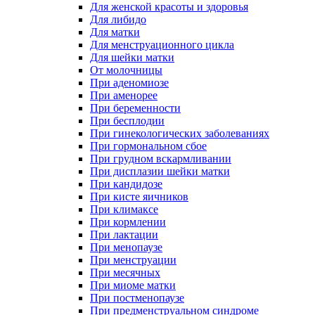
Для женской красоты и здоровья
Для либидо
Для матки
Для менструационного цикла
Для шейки матки
От молочницы
При аденомиозе
При аменорее
При беременности
При бесплодии
При гинекологических заболеваниях
При гормональном сбое
При грудном вскармливании
При дисплазии шейки матки
При кандидозе
При кисте яичников
При климаксе
При кормлении
При лактации
При менопаузе
При менструации
При месячных
При миоме матки
При постменопаузе
При предменструальном синдроме