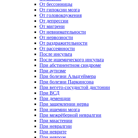
От бессонницы
От гипоксии мозга
От головокружения
От депрессии
От мигрени
От невнимательности
От нервозности
От раздражительности
От рассеянности
После инсульта
После ишемического инсульта
При абстинентном синдроме
При аутизме
При болезни Альцгеймера
При болезни Паркинсона
При вегето-сосудистой дистонии
При ВСД
При деменции
При защемлении нерва
При ишемии мозга
При межрёберной невралгии
При миастении
При невралгии
При неврите
При неврозе