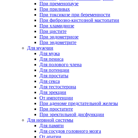
При пременопаузе
При приливах
При токсикозе при беременности
При фиброзно-кистозной мастопатии
При хламидиозе
При цистите
При эндометриозе
При эндометрите
Для мужчин
Для мужа
Для пениса
Для полового члена
Для потенции
Для простаты
Для секса
Для тестостерона
Для эрекции
От импотенции
При аденоме предстательной железы
При простатите
При эректильной дисфункции
Для нервной системы
Для памяти
Для сосудов головного мозга
От апатии