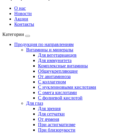
О нас
Новости
Акции
Контакты
Категории
Продукция по направлениям
Витамины и минералы
Для вегетарианцев
Для иммунитета
Комплексные витамины
Общеукрепляющие
От авитаминоза
С коллагеном
С нуклеиновыми кислотами
С омега кислотами
С фолиевой кислотой
Для глаз
Для зрения
Для сетчатки
От ячменя
При астигматизме
При близорукости