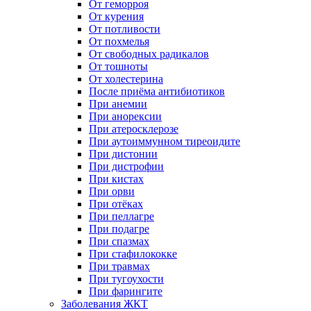
От геморроя
От курения
От потливости
От похмелья
От свободных радикалов
От тошноты
От холестерина
После приёма антибиотиков
При анемии
При анорексии
При атеросклерозе
При аутоиммунном тиреоидите
При дистонии
При дистрофии
При кистах
При орви
При отёках
При пеллагре
При подагре
При спазмах
При стафилококке
При травмах
При тугоухости
При фарингите
Заболевания ЖКТ