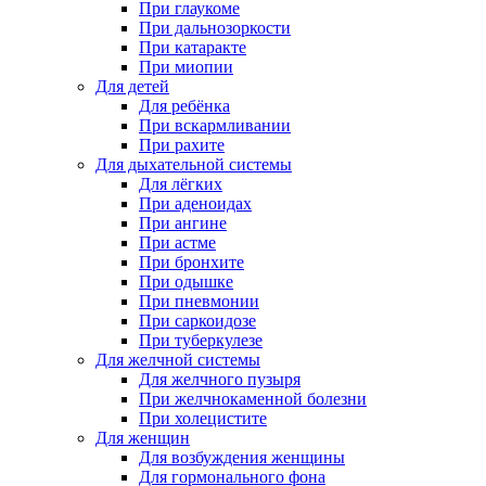
При глаукоме
При дальнозоркости
При катаракте
При миопии
Для детей
Для ребёнка
При вскармливании
При рахите
Для дыхательной системы
Для лёгких
При аденоидах
При ангине
При астме
При бронхите
При одышке
При пневмонии
При саркоидозе
При туберкулезе
Для желчной системы
Для желчного пузыря
При желчнокаменной болезни
При холецистите
Для женщин
Для возбуждения женщины
Для гормонального фона