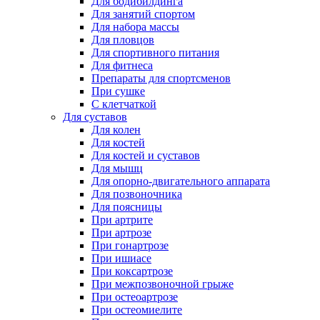
Для бодибилдинга
Для занятий спортом
Для набора массы
Для пловцов
Для спортивного питания
Для фитнеса
Препараты для спортсменов
При сушке
С клетчаткой
Для суставов
Для колен
Для костей
Для костей и суставов
Для мышц
Для опорно-двигательного аппарата
Для позвоночника
Для поясницы
При артрите
При артрозе
При гонартрозе
При ишиасе
При коксартрозе
При межпозвоночной грыже
При остеоартрозе
При остеомиелите