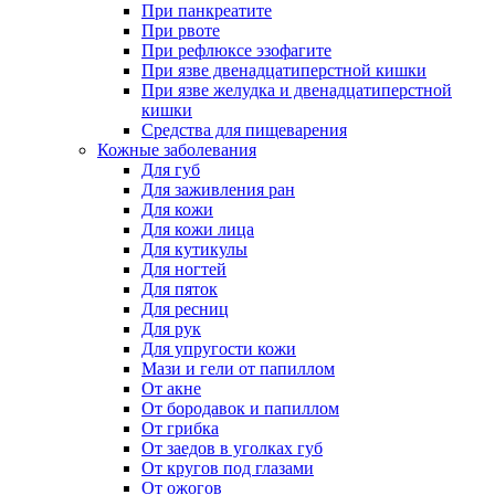
При панкреатите
При рвоте
При рефлюксе эзофагите
При язве двенадцатиперстной кишки
При язве желудка и двенадцатиперстной
кишки
Средства для пищеварения
Кожные заболевания
Для губ
Для заживления ран
Для кожи
Для кожи лица
Для кутикулы
Для ногтей
Для пяток
Для ресниц
Для рук
Для упругости кожи
Мази и гели от папиллом
От акне
От бородавок и папиллом
От грибка
От заедов в уголках губ
От кругов под глазами
От ожогов