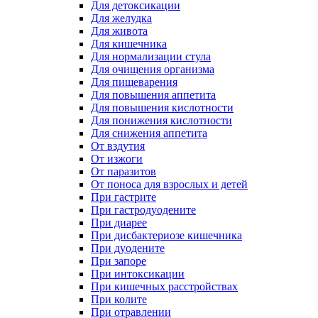
Для детоксикации
Для желудка
Для живота
Для кишечника
Для нормализации стула
Для очищения организма
Для пищеварения
Для повышения аппетита
Для повышения кислотности
Для понижения кислотности
Для снижения аппетита
От вздутия
От изжоги
От паразитов
От поноса для взрослых и детей
При гастрите
При гастродуодените
При диарее
При дисбактериозе кишечника
При дуодените
При запоре
При интоксикации
При кишечных расстройствах
При колите
При отравлении