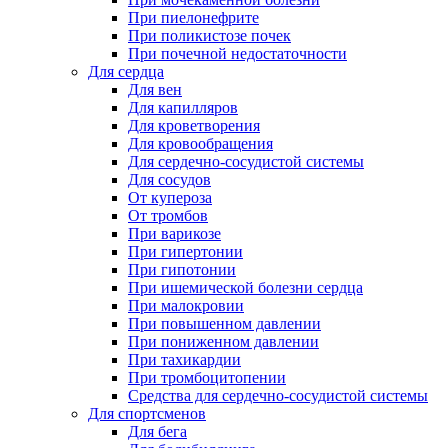
При пиелонефрите
При поликистозе почек
При почечной недостаточности
Для сердца
Для вен
Для капилляров
Для кроветворения
Для кровообращения
Для сердечно-сосудистой системы
Для сосудов
От купероза
От тромбов
При варикозе
При гипертонии
При гипотонии
При ишемической болезни сердца
При малокровии
При повышенном давлении
При пониженном давлении
При тахикардии
При тромбоцитопении
Средства для сердечно-сосудистой системы
Для спортсменов
Для бега