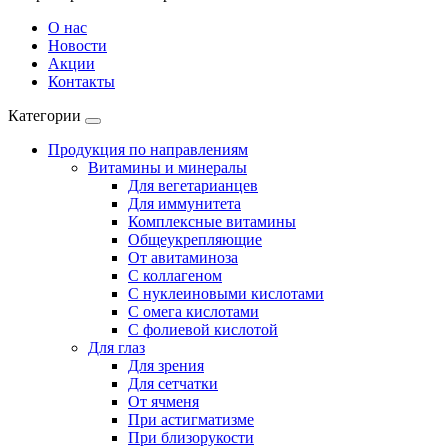
О нас
Новости
Акции
Контакты
Категории
Продукция по направлениям
Витамины и минералы
Для вегетарианцев
Для иммунитета
Комплексные витамины
Общеукрепляющие
От авитаминоза
С коллагеном
С нуклеиновыми кислотами
С омега кислотами
С фолиевой кислотой
Для глаз
Для зрения
Для сетчатки
От ячменя
При астигматизме
При близорукости