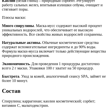
Каолин
(белая глина) – природный сорбент. Регулирует
работу сальных желез, впитывая излишки себума, очищает и
стягивает поры.
Плюсы маски:
Много спирулины
. Маска-мусс содержит высокий процент
уникальных водорослей, что обеспечивает ее высокую
эффективность. Все свойства живых водорослей сохранены.
Натуральные активы.
Обычные косметические средства
содержат вспомогательные ингредиенты и до 90% воды.
Формула маски-мусса включает только действующие вещества
природного происхождения.
Экономичность.
Для проведения 1 процедуры достаточно
всего 2 г маски. Упаковки 100 г хватит на 50 процедур.
Быстрота
. Уход за кожей, аналогичный сеансу SPA, займет не
более 10 минут.
Состав
Спирулина; каррагинан; каолин косметический; сорбит;
витамин С, мальтодекстрин.