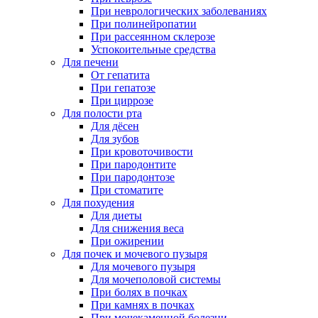
При неврологических заболеваниях
При полинейропатии
При рассеянном склерозе
Успокоительные средства
Для печени
От гепатита
При гепатозе
При циррозе
Для полости рта
Для дёсен
Для зубов
При кровоточивости
При пародонтите
При пародонтозе
При стоматите
Для похудения
Для диеты
Для снижения веса
При ожирении
Для почек и мочевого пузыря
Для мочевого пузыря
Для мочеполовой системы
При болях в почках
При камнях в почках
При мочекаменной болезни