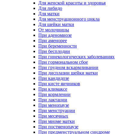
Для женской красоты и здоровья
Для либидо
Для матки
Для менструационного цикла
Для шейки матки
От молочницы
При аденомиозе
При аменорее
При беременности
При бесплодии
При гинекологических заболеваниях
При гормональном сбое
При грудном вскармливании
При дисплазии шейки матки
При кандидозе
При кисте яичников
При климаксе
При кормлении
При лактации
При менопаузе
При менструации
При месячных
При миоме матки
При постменопаузе
При предменструальном синдроме