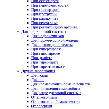
При остеопорозе
При переломах костей
При полиартрите
При протрузии
При радикулите
При ревматизме
При ревматоидном артрите
Для эндокринной системы
Для надпочечников
Для поджелудочной железы
Для щитовидной железы
При гипертиреозе
При гипотиреозе
При диабете
При тиреоидите
При тиреотоксикозе
Другие заболевания
Для горла
Для ног
Для нормализации обмена веществ
Для повышения гемоглобина
Для репродуктивной системы
От алкоголизма
От алкогольной зависимости
От аллергии