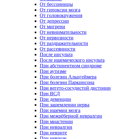
От бессонницы
От гипоксии мозга
От головокружения
От депрессии
От мигрени
От невнимательности
От нервозности
От раздражительности
От рассеянности
После инсульта
После ишемического инсульта
При абстинентном синдроме
При аутизме
При болезни Альцгеймера
При болезни Паркинсона
При вегето-сосудистой дистонии
При ВСД
При деменции
При защемлении нерва
При ишемии мозга
При межрёберной невралгии
При миастении
При невралгии
При неврите
При неврозе