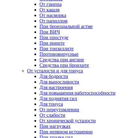
От гриппа
От кашля
От насморка
От папиллом
При бронхиальной астме
При ВИЧ
При простуде
При рините
При тонзиллите
Противовирусные
Средства при ангине
Средства при бронхите
От усталости и для тонуса
Для бодрости
Для выносливости
Для настроения
Для повышения работоспособности
Для поднятия сил
Для тонуса
От переутомлении
От слабости
От хронической усталости
При нагрузках
При нервном истощении
При упадке сил