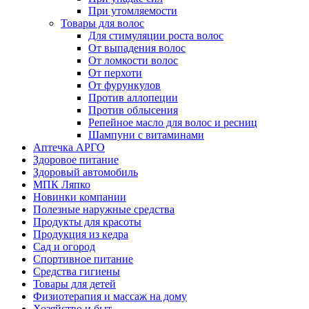
При утомляемости
Товары для волос
Для стимуляции роста волос
От выпадения волос
От ломкости волос
От перхоти
От фурункулов
Против аллопеции
Против облысения
Репейное масло для волос и ресниц
Шампуни с витаминами
Аптечка АРГО
Здоровое питание
Здоровый автомобиль
МПК Ляпко
Новинки компании
Полезные наружные средства
Продукты для красоты
Продукция из кедра
Сад и огород
Спортивное питание
Средства гигиены
Товары для детей
Физиотерапия и массаж на дому
Хозяйство и быт