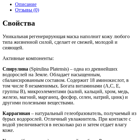
Описание
Отзывы (0)
Свойства
Уникальная регенерирующая маска наполнит кожу любого
типа жизненной силой, сделает ее свежей, молодой и
сияющей.
Активные компоненты:
Спирулина
(Spirulina Platensis) – одна из древнейших
водорослей на Земле. Обладает насыщенным,
сбалансированным составом. Содержит 18 аминокислот, в
том числе 8 незаменимых. Богата витаминами (А,С, Е,
группы В), микроэлементами (калий, кальций, хром, медь,
железо, магний, марганец, фосфор, селен, натрий, цинк) и
другими полезными веществами.
Каррагинан
– натуральный гелеобразователь, получаемый из
бурых водорослей. Отличный увлажнитель. При контакте с
водой увеличивается в несколько раз и затем отдает влагу
коже.