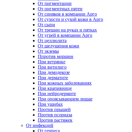
От пигментации
От пигментных пятен
От синяков в компании Арго
От сухости и сухой кожи в Арго
От сыпи
От трещин на руках и пятках
От угрей в компании Арго
От целлюлита
От шелушения кожи
От экземы
Ппротив морщин
При ветрянке
При витилиго
При демодекозе
При дерматите
При кожных заболеваниях
При крапивнице
При нейродермите
При опоясывающем лишае
При ушибах
Против прыщей
Против псориаза
Против растяжек
От инфекций
От герпеса