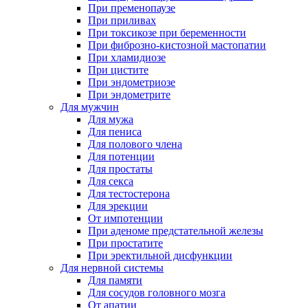
При пременопаузе
При приливах
При токсикозе при беременности
При фиброзно-кистозной мастопатии
При хламидиозе
При цистите
При эндометриозе
При эндометрите
Для мужчин
Для мужа
Для пениса
Для полового члена
Для потенции
Для простаты
Для секса
Для тестостерона
Для эрекции
От импотенции
При аденоме предстательной железы
При простатите
При эректильной дисфункции
Для нервной системы
Для памяти
Для сосудов головного мозга
От апатии