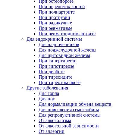
При остеопорозе
При переломах костей
При полиартрите
При протрузии
При радикулите
При ревматизме
При ревматоидном артрите
Для эндокринной системы
Для надпочечников
Для поджелудочной железы
Для щитовидной железы
При гипертиреозе
При гипотиреозе
При диабете
При тиреоидите
При тиреотоксикозе
Другие заболевания
Для горла
Для ног
Для нормализации обмена веществ
Для повышения гемоглобина
Для репродуктивной системы
От алкоголизма
От алкогольной зависимости
От аллергии