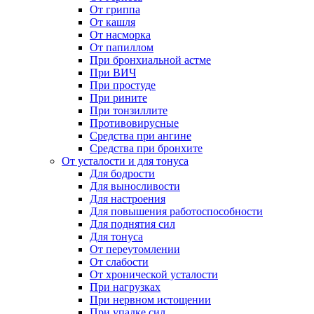
От гриппа
От кашля
От насморка
От папиллом
При бронхиальной астме
При ВИЧ
При простуде
При рините
При тонзиллите
Противовирусные
Средства при ангине
Средства при бронхите
От усталости и для тонуса
Для бодрости
Для выносливости
Для настроения
Для повышения работоспособности
Для поднятия сил
Для тонуса
От переутомлении
От слабости
От хронической усталости
При нагрузках
При нервном истощении
При упадке сил