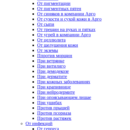
От пигментации
От пигментных пятен
От синяков в компании Арго
От сухости и сухой кожи в Арго
От сыпи
От трещин на руках и пятках
От угрей в компании Арго
От целлюлита
От шелушения кожи
От экземы
Ппротив морщин
При ветрянке
При витилиго
При демодекозе
При дерматите
При кожных заболеваниях
При крапивнице
При нейродермите
При опоясывающем лишае
При ушибах
Против прыщей
Против псориаза
Против растяжек
От инфекций
От герпеса