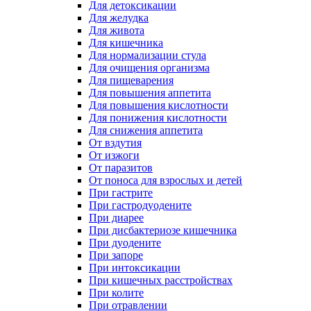
Для детоксикации
Для желудка
Для живота
Для кишечника
Для нормализации стула
Для очищения организма
Для пищеварения
Для повышения аппетита
Для повышения кислотности
Для понижения кислотности
Для снижения аппетита
От вздутия
От изжоги
От паразитов
От поноса для взрослых и детей
При гастрите
При гастродуодените
При диарее
При дисбактериозе кишечника
При дуодените
При запоре
При интоксикации
При кишечных расстройствах
При колите
При отравлении