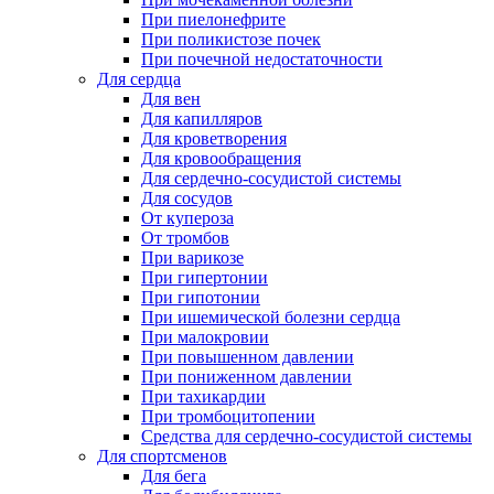
При пиелонефрите
При поликистозе почек
При почечной недостаточности
Для сердца
Для вен
Для капилляров
Для кроветворения
Для кровообращения
Для сердечно-сосудистой системы
Для сосудов
От купероза
От тромбов
При варикозе
При гипертонии
При гипотонии
При ишемической болезни сердца
При малокровии
При повышенном давлении
При пониженном давлении
При тахикардии
При тромбоцитопении
Средства для сердечно-сосудистой системы
Для спортсменов
Для бега