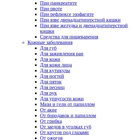
При панкреатите
При рвоте
При рефлюксе эзофагите
При язве двенадцатиперстной кишки
При язве желудка и двенадцатиперстной
кишки
Средства для пищеварения
Кожные заболевания
Для губ
Для заживления ран
Для кожи
Для кожи лица
Для кутикулы
Для ногтей
Для пяток
Для ресниц
Для рук
Для упругости кожи
Мази и гели от папиллом
От акне
От бородавок и папиллом
От грибка
От заедов в уголках губ
От кругов под глазами
От ожогов