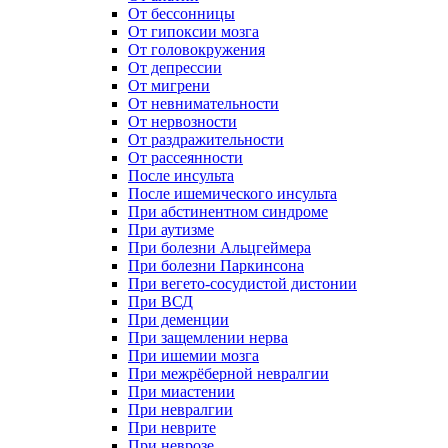
От бессонницы
От гипоксии мозга
От головокружения
От депрессии
От мигрени
От невнимательности
От нервозности
От раздражительности
От рассеянности
После инсульта
После ишемического инсульта
При абстинентном синдроме
При аутизме
При болезни Альцгеймера
При болезни Паркинсона
При вегето-сосудистой дистонии
При ВСД
При деменции
При защемлении нерва
При ишемии мозга
При межрёберной невралгии
При миастении
При невралгии
При неврите
При неврозе