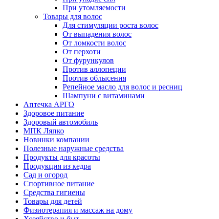
При утомляемости
Товары для волос
Для стимуляции роста волос
От выпадения волос
От ломкости волос
От перхоти
От фурункулов
Против аллопеции
Против облысения
Репейное масло для волос и ресниц
Шампуни с витаминами
Аптечка АРГО
Здоровое питание
Здоровый автомобиль
МПК Ляпко
Новинки компании
Полезные наружные средства
Продукты для красоты
Продукция из кедра
Сад и огород
Спортивное питание
Средства гигиены
Товары для детей
Физиотерапия и массаж на дому
Хозяйство и быт