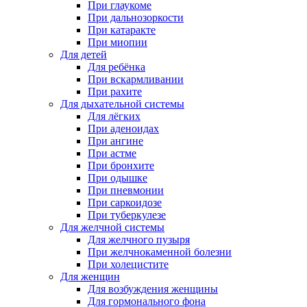
При глаукоме
При дальнозоркости
При катаракте
При миопии
Для детей
Для ребёнка
При вскармливании
При рахите
Для дыхательной системы
Для лёгких
При аденоидах
При ангине
При астме
При бронхите
При одышке
При пневмонии
При саркоидозе
При туберкулезе
Для желчной системы
Для желчного пузыря
При желчнокаменной болезни
При холецистите
Для женщин
Для возбуждения женщины
Для гормонального фона