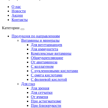
О нас
Новости
Акции
Контакты
Категории
Продукция по направлениям
Витамины и минералы
Для вегетарианцев
Для иммунитета
Комплексные витамины
Общеукрепляющие
От авитаминоза
С коллагеном
С нуклеиновыми кислотами
С омега кислотами
С фолиевой кислотой
Для глаз
Для зрения
Для сетчатки
От ячменя
При астигматизме
При близорукости