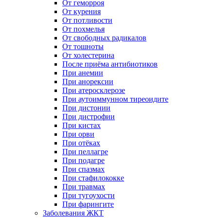
От геморроя
От курения
От потливости
От похмелья
От свободных радикалов
От тошноты
От холестерина
После приёма антибиотиков
При анемии
При анорексии
При атеросклерозе
При аутоиммунном тиреоидите
При дистонии
При дистрофии
При кистах
При орви
При отёках
При пеллагре
При подагре
При спазмах
При стафилококке
При травмах
При тугоухости
При фарингите
Заболевания ЖКТ