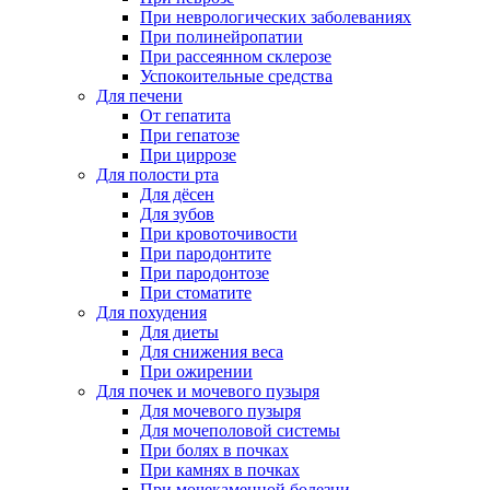
При неврологических заболеваниях
При полинейропатии
При рассеянном склерозе
Успокоительные средства
Для печени
От гепатита
При гепатозе
При циррозе
Для полости рта
Для дёсен
Для зубов
При кровоточивости
При пародонтите
При пародонтозе
При стоматите
Для похудения
Для диеты
Для снижения веса
При ожирении
Для почек и мочевого пузыря
Для мочевого пузыря
Для мочеполовой системы
При болях в почках
При камнях в почках
При мочекаменной болезни