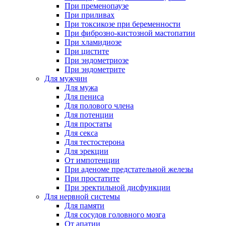
При пременопаузе
При приливах
При токсикозе при беременности
При фиброзно-кистозной мастопатии
При хламидиозе
При цистите
При эндометриозе
При эндометрите
Для мужчин
Для мужа
Для пениса
Для полового члена
Для потенции
Для простаты
Для секса
Для тестостерона
Для эрекции
От импотенции
При аденоме предстательной железы
При простатите
При эректильной дисфункции
Для нервной системы
Для памяти
Для сосудов головного мозга
От апатии