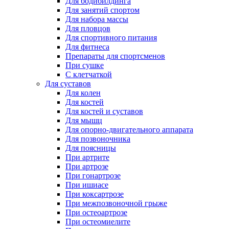
Для бодибилдинга
Для занятий спортом
Для набора массы
Для пловцов
Для спортивного питания
Для фитнеса
Препараты для спортсменов
При сушке
С клетчаткой
Для суставов
Для колен
Для костей
Для костей и суставов
Для мышц
Для опорно-двигательного аппарата
Для позвоночника
Для поясницы
При артрите
При артрозе
При гонартрозе
При ишиасе
При коксартрозе
При межпозвоночной грыже
При остеоартрозе
При остеомиелите