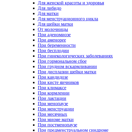
Для женской красоты и здоровья
Для либидо
Для матки
Для менструационного цикла
Для шейки матки
От молочницы
При аденомиозе
При аменорее
При беременности
При бесплодии
При гинекологических заболеваниях
При гормональном сбое
При грудном вскармливании
При дисплазии шейки матки
При кандидозе
При кисте яичников
При климаксе
При кормлении
При лактации
При менопаузе
При менструации
При месячных
При миоме матки
При постменопаузе
При предменструальном синдроме