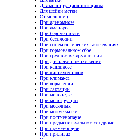
Для менструационного цикла
Для шейки матки
От молочницы
При аденомиозе
При аменорее
При беременности
При бесплодии
При гинекологических заболеваниях
При гормональном сбое
При грудном вскармливании
При дисплазии шейки матки
При кандидозе
При кисте яичников
При климаксе
При кормлении
При лактации
При менопаузе
При менструации
При месячных
При миоме матки
При постменопаузе
При предменструальном синдроме
При пременопаузе
При приливах