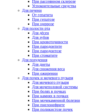
При рассеянном склерозе
Успокоительные средства
Для печени
От гепатита
При гепатозе
При циррозе
Для полости рта
Для дёсен
Для зубов
При кровоточивости
При пародонтите
При пародонтозе
При стоматите
Для похудения
Для диеты
Для снижения веса
При ожирении
Для почек и мочевого пузыря
Для мочевого пузыря
Для мочеполовой системы
При болях в почках
При камнях в почках
При мочекаменной болезни
При пиелонефрите
При поликистозе почек