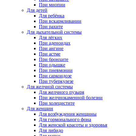
При миопии
Для детей
Для ребёнка
При вскармливании
При рахите
Для дыхательной системы
Для лёгких
При аденоидах
При ангине
При астме
При бронхите
При одышке
При пневмонии
При саркоидозе
При туберкулезе
Для желчной системы
Для желчного пузыря
При желчнокаменной болезни
При холецистите
Для женщин
Для возбуждения женщины
Для гормонального фона
Для женской красоты и здоровья
Для либидо
Для матки