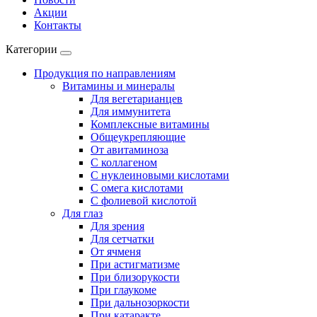
Акции
Контакты
Категории
Продукция по направлениям
Витамины и минералы
Для вегетарианцев
Для иммунитета
Комплексные витамины
Общеукрепляющие
От авитаминоза
С коллагеном
С нуклеиновыми кислотами
С омега кислотами
С фолиевой кислотой
Для глаз
Для зрения
Для сетчатки
От ячменя
При астигматизме
При близорукости
При глаукоме
При дальнозоркости
При катаракте