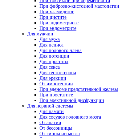
При токсикозе при беременности
При фиброзно-кистозной мастопатии
При хламидиозе
При цистите
При эндометриозе
При эндометрите
Для мужчин
Для мужа
Для пениса
Для полового члена
Для потенции
Для простаты
Для секса
Для тестостерона
Для эрекции
От импотенции
При аденоме предстательной железы
При простатите
При эректильной дисфункции
Для нервной системы
Для памяти
Для сосудов головного мозга
От апатии
От бессонницы
От гипоксии мозга