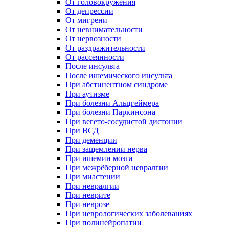
От головокружения
От депрессии
От мигрени
От невнимательности
От нервозности
От раздражительности
От рассеянности
После инсульта
После ишемического инсульта
При абстинентном синдроме
При аутизме
При болезни Альцгеймера
При болезни Паркинсона
При вегето-сосудистой дистонии
При ВСД
При деменции
При защемлении нерва
При ишемии мозга
При межрёберной невралгии
При миастении
При невралгии
При неврите
При неврозе
При неврологических заболеваниях
При полинейропатии