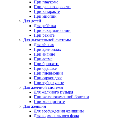
При глаукоме
При дальнозоркости
При катаракте
При миопии
Для детей
Для ребёнка
При вскармливании
При рахите
Для дыхательной системы
Для лёгких
При аденоидах
При ангине
При астме
При бронхите
При одышке
При пневмонии
При саркоидозе
При туберкулезе
Для желчной системы
Для желчного пузыря
При желчнокаменной болезни
При холецистите
Для женщин
Для возбуждения женщины
Для гормонального фона