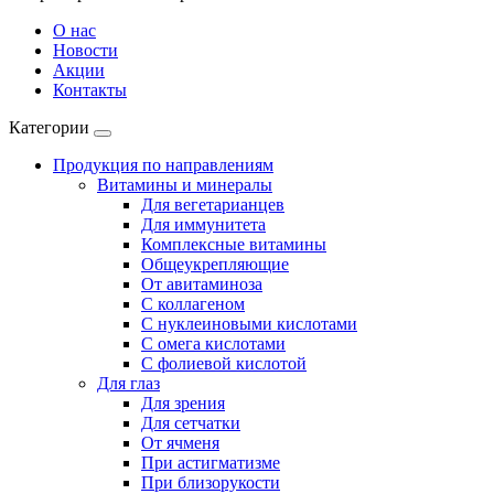
О нас
Новости
Акции
Контакты
Категории
Продукция по направлениям
Витамины и минералы
Для вегетарианцев
Для иммунитета
Комплексные витамины
Общеукрепляющие
От авитаминоза
С коллагеном
С нуклеиновыми кислотами
С омега кислотами
С фолиевой кислотой
Для глаз
Для зрения
Для сетчатки
От ячменя
При астигматизме
При близорукости