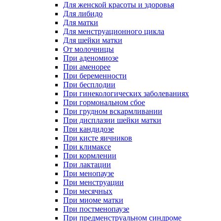
Для женской красоты и здоровья
Для либидо
Для матки
Для менструационного цикла
Для шейки матки
От молочницы
При аденомиозе
При аменорее
При беременности
При бесплодии
При гинекологических заболеваниях
При гормональном сбое
При грудном вскармливании
При дисплазии шейки матки
При кандидозе
При кисте яичников
При климаксе
При кормлении
При лактации
При менопаузе
При менструации
При месячных
При миоме матки
При постменопаузе
При предменструальном синдроме