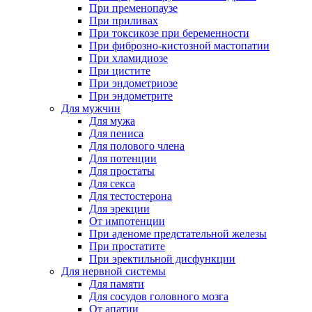
При пременопаузе
При приливах
При токсикозе при беременности
При фиброзно-кистозной мастопатии
При хламидиозе
При цистите
При эндометриозе
При эндометрите
Для мужчин
Для мужа
Для пениса
Для полового члена
Для потенции
Для простаты
Для секса
Для тестостерона
Для эрекции
От импотенции
При аденоме предстательной железы
При простатите
При эректильной дисфункции
Для нервной системы
Для памяти
Для сосудов головного мозга
От апатии