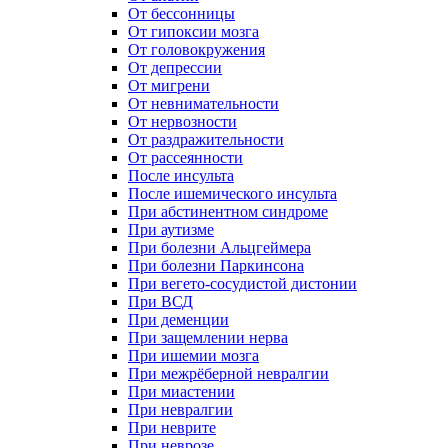
От бессонницы
От гипоксии мозга
От головокружения
От депрессии
От мигрени
От невнимательности
От нервозности
От раздражительности
От рассеянности
После инсульта
После ишемического инсульта
При абстинентном синдроме
При аутизме
При болезни Альцгеймера
При болезни Паркинсона
При вегето-сосудистой дистонии
При ВСД
При деменции
При защемлении нерва
При ишемии мозга
При межрёберной невралгии
При миастении
При невралгии
При неврите
При неврозе