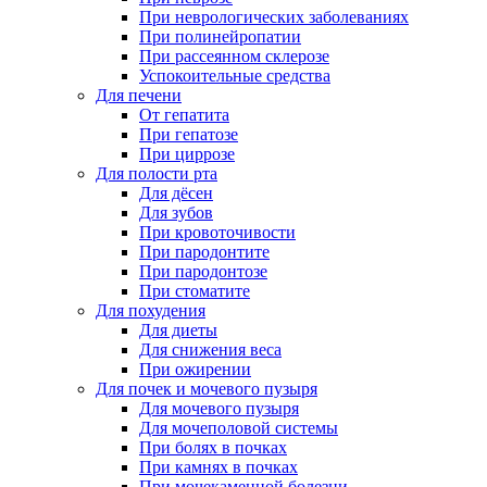
При неврологических заболеваниях
При полинейропатии
При рассеянном склерозе
Успокоительные средства
Для печени
От гепатита
При гепатозе
При циррозе
Для полости рта
Для дёсен
Для зубов
При кровоточивости
При пародонтите
При пародонтозе
При стоматите
Для похудения
Для диеты
Для снижения веса
При ожирении
Для почек и мочевого пузыря
Для мочевого пузыря
Для мочеполовой системы
При болях в почках
При камнях в почках
При мочекаменной болезни