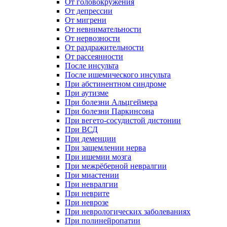
От головокружения
От депрессии
От мигрени
От невнимательности
От нервозности
От раздражительности
От рассеянности
После инсульта
После ишемического инсульта
При абстинентном синдроме
При аутизме
При болезни Альцгеймера
При болезни Паркинсона
При вегето-сосудистой дистонии
При ВСД
При деменции
При защемлении нерва
При ишемии мозга
При межрёберной невралгии
При миастении
При невралгии
При неврите
При неврозе
При неврологических заболеваниях
При полинейропатии