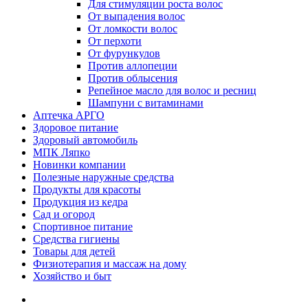
Для стимуляции роста волос
От выпадения волос
От ломкости волос
От перхоти
От фурункулов
Против аллопеции
Против облысения
Репейное масло для волос и ресниц
Шампуни с витаминами
Аптечка АРГО
Здоровое питание
Здоровый автомобиль
МПК Ляпко
Новинки компании
Полезные наружные средства
Продукты для красоты
Продукция из кедра
Сад и огород
Спортивное питание
Средства гигиены
Товары для детей
Физиотерапия и массаж на дому
Хозяйство и быт