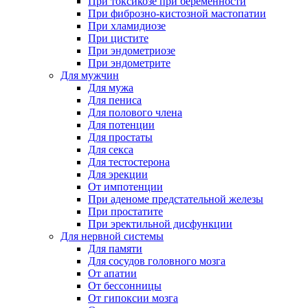
При токсикозе при беременности
При фиброзно-кистозной мастопатии
При хламидиозе
При цистите
При эндометриозе
При эндометрите
Для мужчин
Для мужа
Для пениса
Для полового члена
Для потенции
Для простаты
Для секса
Для тестостерона
Для эрекции
От импотенции
При аденоме предстательной железы
При простатите
При эректильной дисфункции
Для нервной системы
Для памяти
Для сосудов головного мозга
От апатии
От бессонницы
От гипоксии мозга