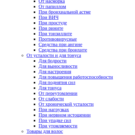
От насморка
От папиллом
При бронхиальной астме
При ВИЧ
При простуде
При рините
При тонзиллите
Противовирусные
Средства при ангине
Средства при бронхите
От усталости и для тонуса
Для бодрости
Для выносливости
Для настроения
Для повышения работоспособности
Для поднятия сил
Для тонуса
От переутомлении
От слабости
От хронической усталости
При нагрузках
При нервном истощении
При упадке сил
При утомляемости
Товары для волос