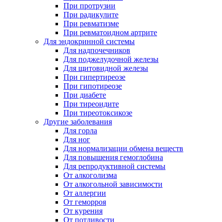
При протрузии
При радикулите
При ревматизме
При ревматоидном артрите
Для эндокринной системы
Для надпочечников
Для поджелудочной железы
Для щитовидной железы
При гипертиреозе
При гипотиреозе
При диабете
При тиреоидите
При тиреотоксикозе
Другие заболевания
Для горла
Для ног
Для нормализации обмена веществ
Для повышения гемоглобина
Для репродуктивной системы
От алкоголизма
От алкогольной зависимости
От аллергии
От геморроя
От курения
От потливости