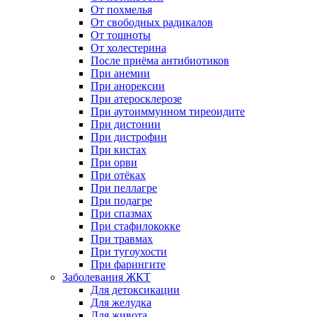
От похмелья
От свободных радикалов
От тошноты
От холестерина
После приёма антибиотиков
При анемии
При анорексии
При атеросклерозе
При аутоиммунном тиреоидите
При дистонии
При дистрофии
При кистах
При орви
При отёках
При пеллагре
При подагре
При спазмах
При стафилококке
При травмах
При тугоухости
При фарингите
Заболевания ЖКТ
Для детоксикации
Для желудка
Для живота