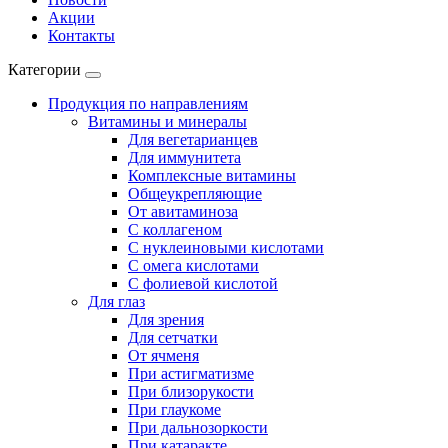
Акции
Контакты
Категории
Продукция по направлениям
Витамины и минералы
Для вегетарианцев
Для иммунитета
Комплексные витамины
Общеукрепляющие
От авитаминоза
С коллагеном
С нуклеиновыми кислотами
С омега кислотами
С фолиевой кислотой
Для глаз
Для зрения
Для сетчатки
От ячменя
При астигматизме
При близорукости
При глаукоме
При дальнозоркости
При катаракте