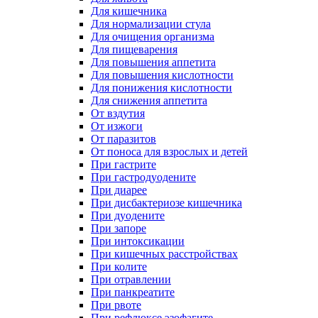
Для кишечника
Для нормализации стула
Для очищения организма
Для пищеварения
Для повышения аппетита
Для повышения кислотности
Для понижения кислотности
Для снижения аппетита
От вздутия
От изжоги
От паразитов
От поноса для взрослых и детей
При гастрите
При гастродуодените
При диарее
При дисбактериозе кишечника
При дуодените
При запоре
При интоксикации
При кишечных расстройствах
При колите
При отравлении
При панкреатите
При рвоте
При рефлюксе эзофагите