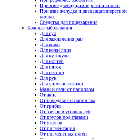
При язве двенадцатиперстной кишки
При язве желудка и двенадцатиперстной
кишки
Средства для пищеварения
Кожные заболевания
Для губ
Для заживления ран
Для кожи
Для кожи лица
Для кутикулы
Для ногтей
Для пяток
Для ресниц
Для рук
Для упругости кожи
Мази и гели от папиллом
От акне
От бородавок и папиллом
От грибка
От заедов в уголках губ
От кругов под глазами
От ожогов
От пигментации
От пигментных пятен