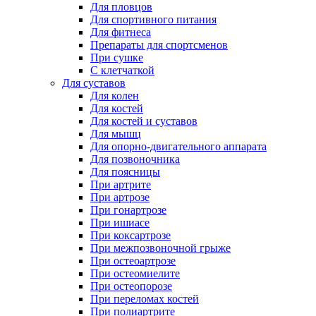
Для пловцов
Для спортивного питания
Для фитнеса
Препараты для спортсменов
При сушке
С клетчаткой
Для суставов
Для колен
Для костей
Для костей и суставов
Для мышц
Для опорно-двигательного аппарата
Для позвоночника
Для поясницы
При артрите
При артрозе
При гонартрозе
При ишиасе
При коксартрозе
При межпозвоночной грыже
При остеоартрозе
При остеомиелите
При остеопорозе
При переломах костей
При полиартрите