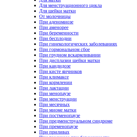
Для менструационного цикла
Для шейки матки
От молочницы
При аденомиозе
При аменорее
При беременности
При бесплодии
При гинекологических заболеваниях
При гормональном сбое
При грудном вскармливании
При дисплазии шейки матки
При кандидозе
При кисте яичников
При климаксе
При кормлении
При лактации
При менопаузе
При менструации
При месячных
При миоме матки
При постменопаузе
При предменструальном синдроме
При пременопаузе
При приливах