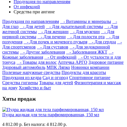
Продукция по направлениям
От инфекций
Средства при ангине
Продукция по направлениям
- Витамины и минералы
-
Для глаз
- Для детей
- Для дыхательной системы
- Для
желчной системы
- Для женщин
- Для мужчин
- Для
нервной системы
- Для печени
- Для полости рта
- Для
похудения
- Для почек и мочевого пузыря
- Для сердца
-
Для спортсменов
- Для суставов
- Для эндокринной
системы
- Другие заболевания
- Заболевания ЖКТ
-
Кожные заболевания
- От инфекций
- От усталости и для
тонуса
- Товары для волос
Аптечка АРГО
Здоровое питание
Здоровый автомобиль
МПК Ляпко
Новинки компании
Полезные наружные средства
Продукты для красоты
Продукция из кедра
Сад и огород
Спортивное питание
Средства гигиены
Товары для детей
Физиотерапия и массаж
на дому
Хозяйство и быт
Хиты продаж
Пудра жидкая для тела парфюмированная, 150 мл
4 812.00 р.
Без налога: 4 812.00 р.