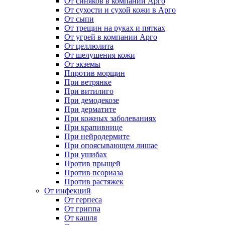
От синяков в компании Арго
От сухости и сухой кожи в Арго
От сыпи
От трещин на руках и пятках
От угрей в компании Арго
От целлюлита
От шелушения кожи
От экземы
Ппротив морщин
При ветрянке
При витилиго
При демодекозе
При дерматите
При кожных заболеваниях
При крапивнице
При нейродермите
При опоясывающем лишае
При ушибах
Против прыщей
Против псориаза
Против растяжек
От инфекций
От герпеса
От гриппа
От кашля