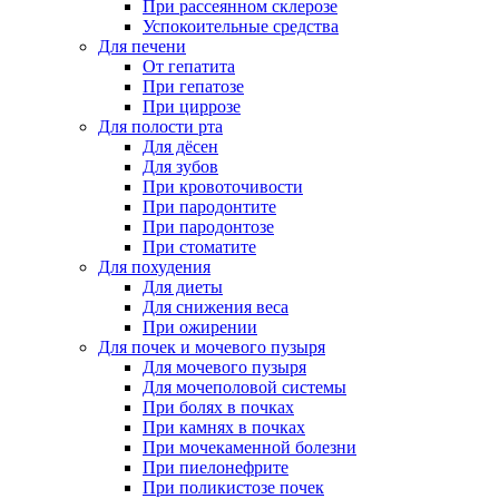
При рассеянном склерозе
Успокоительные средства
Для печени
От гепатита
При гепатозе
При циррозе
Для полости рта
Для дёсен
Для зубов
При кровоточивости
При пародонтите
При пародонтозе
При стоматите
Для похудения
Для диеты
Для снижения веса
При ожирении
Для почек и мочевого пузыря
Для мочевого пузыря
Для мочеполовой системы
При болях в почках
При камнях в почках
При мочекаменной болезни
При пиелонефрите
При поликистозе почек