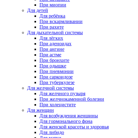
При миопии
Для детей
Для ребёнка
При вскармливании
При рахите
Для дыхательной системы
Для лёгких
При аденоидах
При ангине
При астме
При бронхите
При одышке
При пневмонии
При саркоидозе
При туберкулезе
Для желчной системы
Для желчного пузыря
При желчнокаменной болезни
При холецистите
Для женщин
Для возбуждения женщины
Для гормонального фона
Для женской красоты и здоровья
Для либидо
Для матки