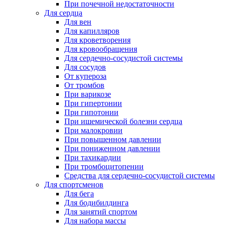
При почечной недостаточности
Для сердца
Для вен
Для капилляров
Для кроветворения
Для кровообращения
Для сердечно-сосудистой системы
Для сосудов
От купероза
От тромбов
При варикозе
При гипертонии
При гипотонии
При ишемической болезни сердца
При малокровии
При повышенном давлении
При пониженном давлении
При тахикардии
При тромбоцитопении
Средства для сердечно-сосудистой системы
Для спортсменов
Для бега
Для бодибилдинга
Для занятий спортом
Для набора массы