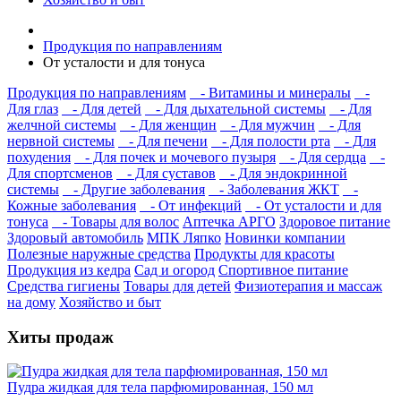
Продукция по направлениям
От усталости и для тонуса
Продукция по направлениям
- Витамины и минералы
-
Для глаз
- Для детей
- Для дыхательной системы
- Для
желчной системы
- Для женщин
- Для мужчин
- Для
нервной системы
- Для печени
- Для полости рта
- Для
похудения
- Для почек и мочевого пузыря
- Для сердца
-
Для спортсменов
- Для суставов
- Для эндокринной
системы
- Другие заболевания
- Заболевания ЖКТ
-
Кожные заболевания
- От инфекций
- От усталости и для
тонуса
- Товары для волос
Аптечка АРГО
Здоровое питание
Здоровый автомобиль
МПК Ляпко
Новинки компании
Полезные наружные средства
Продукты для красоты
Продукция из кедра
Сад и огород
Спортивное питание
Средства гигиены
Товары для детей
Физиотерапия и массаж
на дому
Хозяйство и быт
Хиты продаж
Пудра жидкая для тела парфюмированная, 150 мл