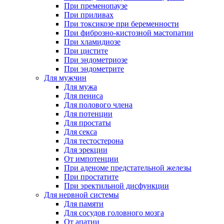
При пременопаузе
При приливах
При токсикозе при беременности
При фиброзно-кистозной мастопатии
При хламидиозе
При цистите
При эндометриозе
При эндометрите
Для мужчин
Для мужа
Для пениса
Для полового члена
Для потенции
Для простаты
Для секса
Для тестостерона
Для эрекции
От импотенции
При аденоме предстательной железы
При простатите
При эректильной дисфункции
Для нервной системы
Для памяти
Для сосудов головного мозга
От апатии