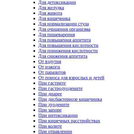
Для детоксикации
Для желудка
Для живота
Для кишечника
Для нормализации стула
Для очищения организма
Для пищеварения
Для повышения аппетита
Для повышения кислотности
Для понижения кислотности
Для снижения аппетита
От вздутия
От изжоги
От паразитов
От поноса для взрослых и детей
При гастрите
При гастродуодените
При диарее
При дисбактериозе кишечника
При дуодените
При запоре
При интоксикации
При кишечных расстройствах
При колите
При отравлении