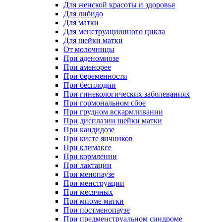
Для женской красоты и здоровья
Для либидо
Для матки
Для менструационного цикла
Для шейки матки
От молочницы
При аденомиозе
При аменорее
При беременности
При бесплодии
При гинекологических заболеваниях
При гормональном сбое
При грудном вскармливании
При дисплазии шейки матки
При кандидозе
При кисте яичников
При климаксе
При кормлении
При лактации
При менопаузе
При менструации
При месячных
При миоме матки
При постменопаузе
При предменструальном синдроме