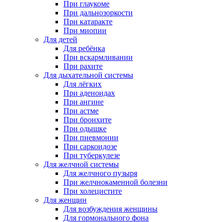
При глаукоме
При дальнозоркости
При катаракте
При миопии
Для детей
Для ребёнка
При вскармливании
При рахите
Для дыхательной системы
Для лёгких
При аденоидах
При ангине
При астме
При бронхите
При одышке
При пневмонии
При саркоидозе
При туберкулезе
Для желчной системы
Для желчного пузыря
При желчнокаменной болезни
При холецистите
Для женщин
Для возбуждения женщины
Для гормонального фона