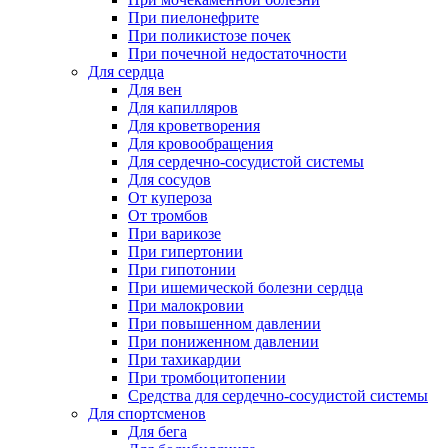
При пиелонефрите
При поликистозе почек
При почечной недостаточности
Для сердца
Для вен
Для капилляров
Для кроветворения
Для кровообращения
Для сердечно-сосудистой системы
Для сосудов
От купероза
От тромбов
При варикозе
При гипертонии
При гипотонии
При ишемической болезни сердца
При малокровии
При повышенном давлении
При пониженном давлении
При тахикардии
При тромбоцитопении
Средства для сердечно-сосудистой системы
Для спортсменов
Для бега