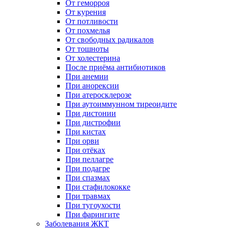
От геморроя
От курения
От потливости
От похмелья
От свободных радикалов
От тошноты
От холестерина
После приёма антибиотиков
При анемии
При анорексии
При атеросклерозе
При аутоиммунном тиреоидите
При дистонии
При дистрофии
При кистах
При орви
При отёках
При пеллагре
При подагре
При спазмах
При стафилококке
При травмах
При тугоухости
При фарингите
Заболевания ЖКТ