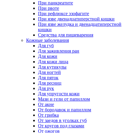
При панкреатите
При рвоте
При рефлюксе эзофагите
При язве двенадцатиперстной кишки
При язве желудка и двенадцатиперстной
кишки
Средства для пищеварения
Кожные заболевания
Для губ
Для заживления ран
Для кожи
Для кожи лица
Для кутикулы
Для ногтей
Для пяток
Для ресниц
Для рук
Для упругости кожи
Мази и гели от папиллом
От акне
От бородавок и папиллом
От грибка
От заедов в уголках губ
От кругов под глазами
От ожогов