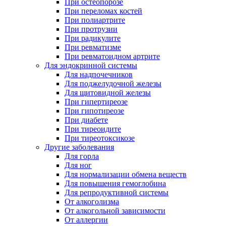
При остеопорозе
При переломах костей
При полиартрите
При протрузии
При радикулите
При ревматизме
При ревматоидном артрите
Для эндокринной системы
Для надпочечников
Для поджелудочной железы
Для щитовидной железы
При гипертиреозе
При гипотиреозе
При диабете
При тиреоидите
При тиреотоксикозе
Другие заболевания
Для горла
Для ног
Для нормализации обмена веществ
Для повышения гемоглобина
Для репродуктивной системы
От алкоголизма
От алкогольной зависимости
От аллергии