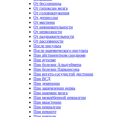
От бессонницы
От гипоксии мозга
От головокружения
От депрессии
От мигрени
От невнимательности
От нервозности
От раздражительности
От рассеянности
После инсульта
После ишемического инсульта
При абстинентном синдроме
При аутизме
При болезни Альцгеймера
При болезни Паркинсона
При вегето-сосудистой дистонии
При ВСД
При деменции
При защемлении нерва
При ишемии мозга
При межрёберной невралгии
При миастении
При невралгии
При неврите
При неврозе