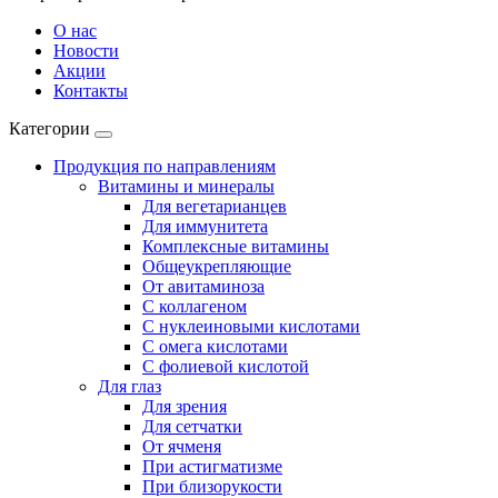
О нас
Новости
Акции
Контакты
Категории
Продукция по направлениям
Витамины и минералы
Для вегетарианцев
Для иммунитета
Комплексные витамины
Общеукрепляющие
От авитаминоза
С коллагеном
С нуклеиновыми кислотами
С омега кислотами
С фолиевой кислотой
Для глаз
Для зрения
Для сетчатки
От ячменя
При астигматизме
При близорукости