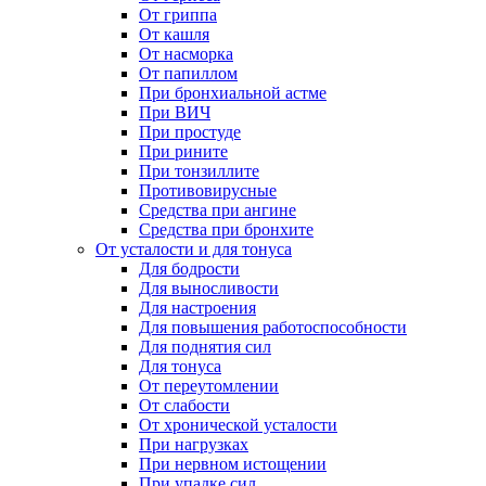
От гриппа
От кашля
От насморка
От папиллом
При бронхиальной астме
При ВИЧ
При простуде
При рините
При тонзиллите
Противовирусные
Средства при ангине
Средства при бронхите
От усталости и для тонуса
Для бодрости
Для выносливости
Для настроения
Для повышения работоспособности
Для поднятия сил
Для тонуса
От переутомлении
От слабости
От хронической усталости
При нагрузках
При нервном истощении
При упадке сил