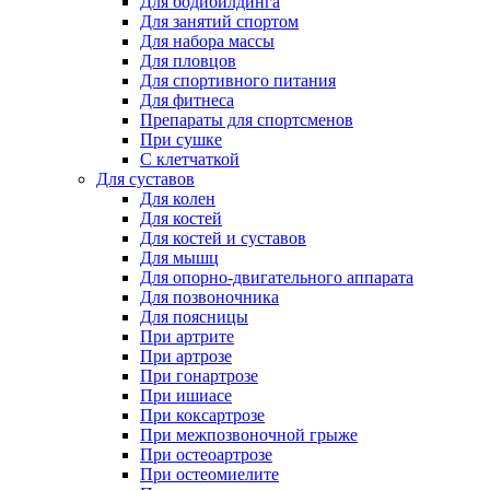
Для бодибилдинга
Для занятий спортом
Для набора массы
Для пловцов
Для спортивного питания
Для фитнеса
Препараты для спортсменов
При сушке
С клетчаткой
Для суставов
Для колен
Для костей
Для костей и суставов
Для мышц
Для опорно-двигательного аппарата
Для позвоночника
Для поясницы
При артрите
При артрозе
При гонартрозе
При ишиасе
При коксартрозе
При межпозвоночной грыже
При остеоартрозе
При остеомиелите