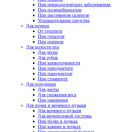
При неврологических заболеваниях
При полинейропатии
При рассеянном склерозе
Успокоительные средства
Для печени
От гепатита
При гепатозе
При циррозе
Для полости рта
Для дёсен
Для зубов
При кровоточивости
При пародонтите
При пародонтозе
При стоматите
Для похудения
Для диеты
Для снижения веса
При ожирении
Для почек и мочевого пузыря
Для мочевого пузыря
Для мочеполовой системы
При болях в почках
При камнях в почках
При мочекаменной болезни