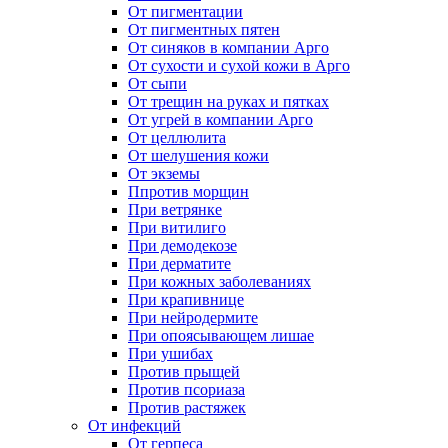
От пигментации
От пигментных пятен
От синяков в компании Арго
От сухости и сухой кожи в Арго
От сыпи
От трещин на руках и пятках
От угрей в компании Арго
От целлюлита
От шелушения кожи
От экземы
Ппротив морщин
При ветрянке
При витилиго
При демодекозе
При дерматите
При кожных заболеваниях
При крапивнице
При нейродермите
При опоясывающем лишае
При ушибах
Против прыщей
Против псориаза
Против растяжек
От инфекций
От герпеса