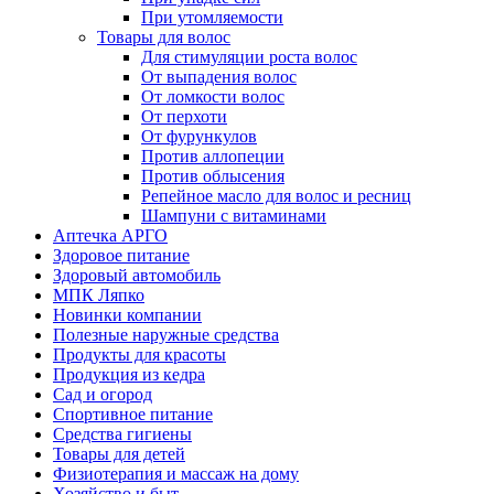
При утомляемости
Товары для волос
Для стимуляции роста волос
От выпадения волос
От ломкости волос
От перхоти
От фурункулов
Против аллопеции
Против облысения
Репейное масло для волос и ресниц
Шампуни с витаминами
Аптечка АРГО
Здоровое питание
Здоровый автомобиль
МПК Ляпко
Новинки компании
Полезные наружные средства
Продукты для красоты
Продукция из кедра
Сад и огород
Спортивное питание
Средства гигиены
Товары для детей
Физиотерапия и массаж на дому
Хозяйство и быт