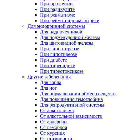
При протрузии
При радикулите
При ревматизме
При ревматоидном артрите
Для эндокринной системы
Для надпочечников
Для поджелудочной железы
Для щитовидной железы
При гипертиреозе
При гипотиреозе
При диабете
При тиреоидите
При тиреотоксикозе
Другие заболевания
Для горла
Для ног
Для нормализации обмена веществ
Для повышения гемоглобина
Для репродуктивной системы
От алкоголизма
От алкогольной зависимости
От аллергии
От геморроя
От курения
От потливости