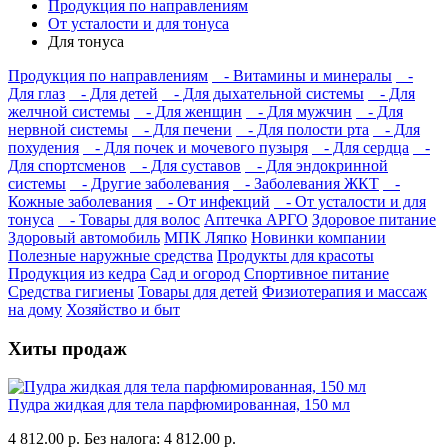
Продукция по направлениям
От усталости и для тонуса
Для тонуса
Продукция по направлениям
- Витамины и минералы
-
Для глаз
- Для детей
- Для дыхательной системы
- Для
желчной системы
- Для женщин
- Для мужчин
- Для
нервной системы
- Для печени
- Для полости рта
- Для
похудения
- Для почек и мочевого пузыря
- Для сердца
-
Для спортсменов
- Для суставов
- Для эндокринной
системы
- Другие заболевания
- Заболевания ЖКТ
-
Кожные заболевания
- От инфекций
- От усталости и для
тонуса
- Товары для волос
Аптечка АРГО
Здоровое питание
Здоровый автомобиль
МПК Ляпко
Новинки компании
Полезные наружные средства
Продукты для красоты
Продукция из кедра
Сад и огород
Спортивное питание
Средства гигиены
Товары для детей
Физиотерапия и массаж
на дому
Хозяйство и быт
Хиты продаж
Пудра жидкая для тела парфюмированная, 150 мл
4 812.00 р.
Без налога: 4 812.00 р.