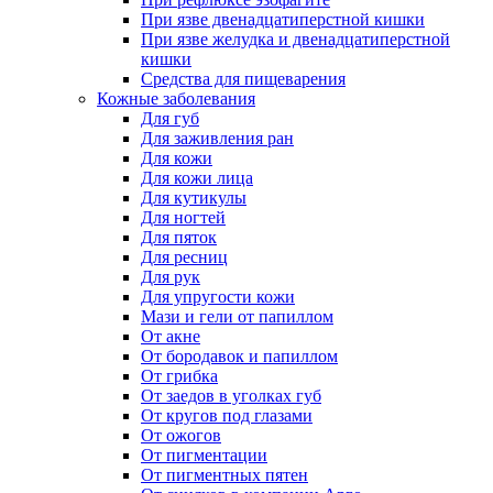
При язве двенадцатиперстной кишки
При язве желудка и двенадцатиперстной
кишки
Средства для пищеварения
Кожные заболевания
Для губ
Для заживления ран
Для кожи
Для кожи лица
Для кутикулы
Для ногтей
Для пяток
Для ресниц
Для рук
Для упругости кожи
Мази и гели от папиллом
От акне
От бородавок и папиллом
От грибка
От заедов в уголках губ
От кругов под глазами
От ожогов
От пигментации
От пигментных пятен