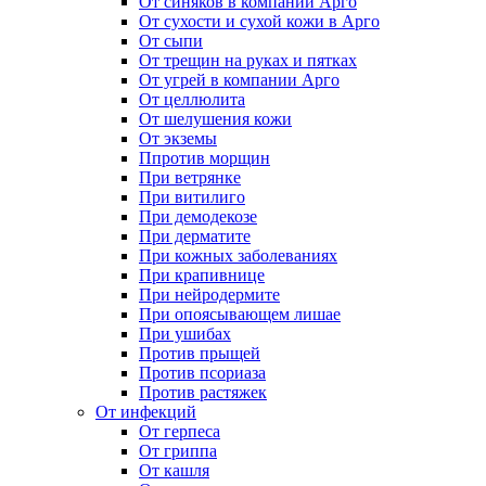
От синяков в компании Арго
От сухости и сухой кожи в Арго
От сыпи
От трещин на руках и пятках
От угрей в компании Арго
От целлюлита
От шелушения кожи
От экземы
Ппротив морщин
При ветрянке
При витилиго
При демодекозе
При дерматите
При кожных заболеваниях
При крапивнице
При нейродермите
При опоясывающем лишае
При ушибах
Против прыщей
Против псориаза
Против растяжек
От инфекций
От герпеса
От гриппа
От кашля