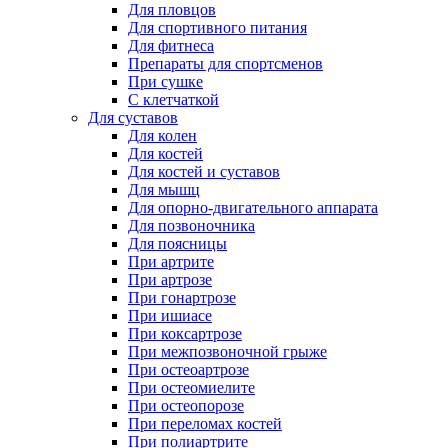
Для пловцов
Для спортивного питания
Для фитнеса
Препараты для спортсменов
При сушке
С клетчаткой
Для суставов
Для колен
Для костей
Для костей и суставов
Для мышц
Для опорно-двигательного аппарата
Для позвоночника
Для поясницы
При артрите
При артрозе
При гонартрозе
При ишиасе
При коксартрозе
При межпозвоночной грыже
При остеоартрозе
При остеомиелите
При остеопорозе
При переломах костей
При полиартрите