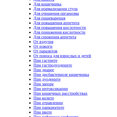
Для кишечника
Для нормализации стула
Для очищения организма
Для пищеварения
Для повышения аппетита
Для повышения кислотности
Для понижения кислотности
Для снижения аппетита
От вздутия
От изжоги
От паразитов
От поноса для взрослых и детей
При гастрите
При гастродуодените
При диарее
При дисбактериозе кишечника
При дуодените
При запоре
При интоксикации
При кишечных расстройствах
При колите
При отравлении
При панкреатите
При рвоте
При рефлюксе эзофагите