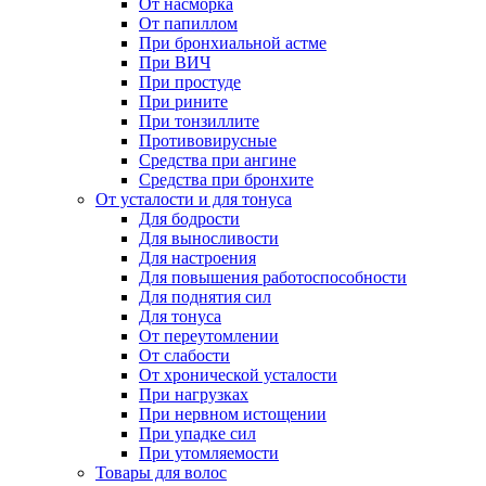
От насморка
От папиллом
При бронхиальной астме
При ВИЧ
При простуде
При рините
При тонзиллите
Противовирусные
Средства при ангине
Средства при бронхите
От усталости и для тонуса
Для бодрости
Для выносливости
Для настроения
Для повышения работоспособности
Для поднятия сил
Для тонуса
От переутомлении
От слабости
От хронической усталости
При нагрузках
При нервном истощении
При упадке сил
При утомляемости
Товары для волос