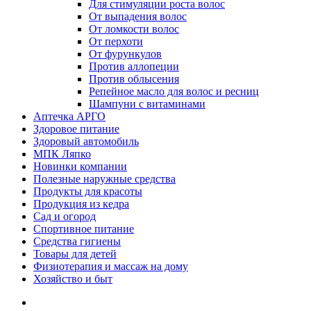
Для стимуляции роста волос
От выпадения волос
От ломкости волос
От перхоти
От фурункулов
Против аллопеции
Против облысения
Репейное масло для волос и ресниц
Шампуни с витаминами
Аптечка АРГО
Здоровое питание
Здоровый автомобиль
МПК Ляпко
Новинки компании
Полезные наружные средства
Продукты для красоты
Продукция из кедра
Сад и огород
Спортивное питание
Средства гигиены
Товары для детей
Физиотерапия и массаж на дому
Хозяйство и быт