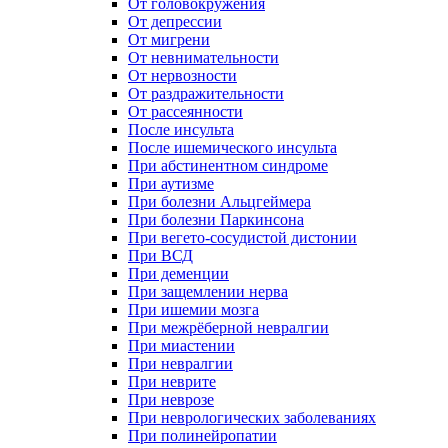
От головокружения
От депрессии
От мигрени
От невнимательности
От нервозности
От раздражительности
От рассеянности
После инсульта
После ишемического инсульта
При абстинентном синдроме
При аутизме
При болезни Альцгеймера
При болезни Паркинсона
При вегето-сосудистой дистонии
При ВСД
При деменции
При защемлении нерва
При ишемии мозга
При межрёберной невралгии
При миастении
При невралгии
При неврите
При неврозе
При неврологических заболеваниях
При полинейропатии