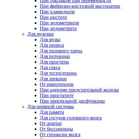
При токсикозе при беременности
При фиброзно-кистозной мастопатии
При хламидиозе
При цистите
При эндометриозе
При эндометрите
Для мужчин
Для мужа
Для пениса
Для полового члена
Для потенции
Для простаты
Для секса
Для тестостерона
Для эрекции
От импотенции
При аденоме предстательной железы
При простатите
При эректильной дисфункции
Для нервной системы
Для памяти
Для сосудов головного мозга
От апатии
От бессонницы
От гипоксии мозга