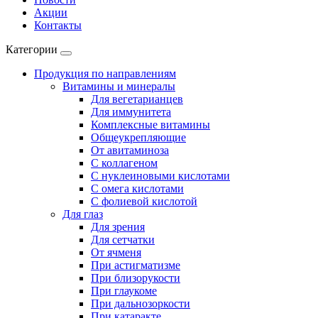
Акции
Контакты
Категории
Продукция по направлениям
Витамины и минералы
Для вегетарианцев
Для иммунитета
Комплексные витамины
Общеукрепляющие
От авитаминоза
С коллагеном
С нуклеиновыми кислотами
С омега кислотами
С фолиевой кислотой
Для глаз
Для зрения
Для сетчатки
От ячменя
При астигматизме
При близорукости
При глаукоме
При дальнозоркости
При катаракте