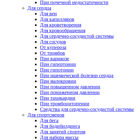
При почечной недостаточности
Для сердца
Для вен
Для капилляров
Для кроветворения
Для кровообращения
Для сердечно-сосудистой системы
Для сосудов
От купероза
От тромбов
При варикозе
При гипертонии
При гипотонии
При ишемической болезни сердца
При малокровии
При повышенном давлении
При пониженном давлении
При тахикардии
При тромбоцитопении
Средства для сердечно-сосудистой системы
Для спортсменов
Для бега
Для бодибилдинга
Для занятий спортом
Для набора массы