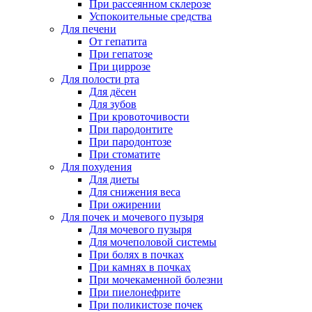
При рассеянном склерозе
Успокоительные средства
Для печени
От гепатита
При гепатозе
При циррозе
Для полости рта
Для дёсен
Для зубов
При кровоточивости
При пародонтите
При пародонтозе
При стоматите
Для похудения
Для диеты
Для снижения веса
При ожирении
Для почек и мочевого пузыря
Для мочевого пузыря
Для мочеполовой системы
При болях в почках
При камнях в почках
При мочекаменной болезни
При пиелонефрите
При поликистозе почек