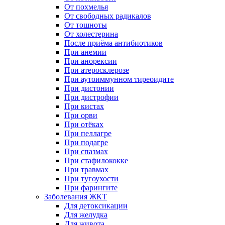
От похмелья
От свободных радикалов
От тошноты
От холестерина
После приёма антибиотиков
При анемии
При анорексии
При атеросклерозе
При аутоиммунном тиреоидите
При дистонии
При дистрофии
При кистах
При орви
При отёках
При пеллагре
При подагре
При спазмах
При стафилококке
При травмах
При тугоухости
При фарингите
Заболевания ЖКТ
Для детоксикации
Для желудка
Для живота