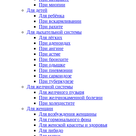
При миопии
Для детей
Для ребёнка
При вскармливании
При рахите
Для дыхательной системы
Для лёгких
При аденоидах
При ангине
При астме
При бронхите
При одышке
При пневмонии
При саркоидозе
При туберкулезе
Для желчной системы
Для желчного пузыря
При желчнокаменной болезни
При холецистите
Для женщин
Для возбуждения женщины
Для гормонального фона
Для женской красоты и здоровья
Для либидо
Для матки