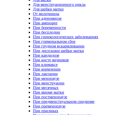
Для менструационного цикла
Для шейки матки
От молочницы
При аденомиозе
При аменорее
При беременности
При бесплодии
При гинекологических заболеваниях
При гормональном сбое
При грудном вскармливании
При дисплазии шейки матки
При кандидозе
При кисте яичников
При климаксе
При кормлении
При лактации
При менопаузе
При менструации
При месячных
При миоме матки
При постменопаузе
При предменструальном синдроме
При пременопаузе
При приливах