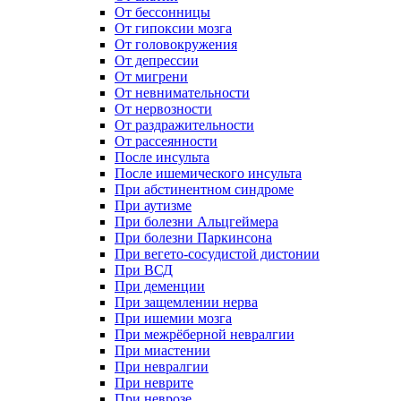
От бессонницы
От гипоксии мозга
От головокружения
От депрессии
От мигрени
От невнимательности
От нервозности
От раздражительности
От рассеянности
После инсульта
После ишемического инсульта
При абстинентном синдроме
При аутизме
При болезни Альцгеймера
При болезни Паркинсона
При вегето-сосудистой дистонии
При ВСД
При деменции
При защемлении нерва
При ишемии мозга
При межрёберной невралгии
При миастении
При невралгии
При неврите
При неврозе