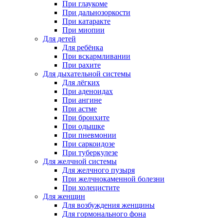
При глаукоме
При дальнозоркости
При катаракте
При миопии
Для детей
Для ребёнка
При вскармливании
При рахите
Для дыхательной системы
Для лёгких
При аденоидах
При ангине
При астме
При бронхите
При одышке
При пневмонии
При саркоидозе
При туберкулезе
Для желчной системы
Для желчного пузыря
При желчнокаменной болезни
При холецистите
Для женщин
Для возбуждения женщины
Для гормонального фона