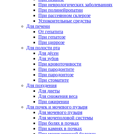
При неврологических заболеваниях
При полинейропатии
При рассеянном склерозе
Успокоительные средства
Для печени
От гепатита
При гепатозе
При циррозе
Для полости рта
Для дёсен
Для зубов
При кровоточивости
При пародонтите
При пародонтозе
При стоматите
Для похудения
Для диеты
Для снижения веса
При ожирении
Для почек и мочевого пузыря
Для мочевого пузыря
Для мочеполовой системы
При болях в почках
При камнях в почках
При мочекаменной болезни