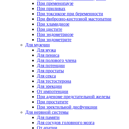
При пременопаузе
При приливах
При токсикозе при беременности
При фиброзно-кистозной мастопатии
При хламидиозе
При цистите
При эндометриозе
При эндометрите
Для мужчин
Для мужа
Для пениса
Для полового члена
Для потенции
Для простаты
Для секса
Для тестостерона
Для эрекции
От импотенции
При аденоме предстательной железы
При простатите
При эректильной дисфункции
Для нервной системы
Для памяти
Для сосудов головного мозга
От апатии