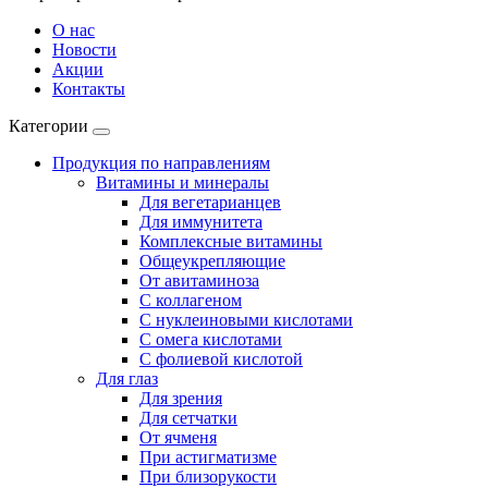
О нас
Новости
Акции
Контакты
Категории
Продукция по направлениям
Витамины и минералы
Для вегетарианцев
Для иммунитета
Комплексные витамины
Общеукрепляющие
От авитаминоза
С коллагеном
С нуклеиновыми кислотами
С омега кислотами
С фолиевой кислотой
Для глаз
Для зрения
Для сетчатки
От ячменя
При астигматизме
При близорукости