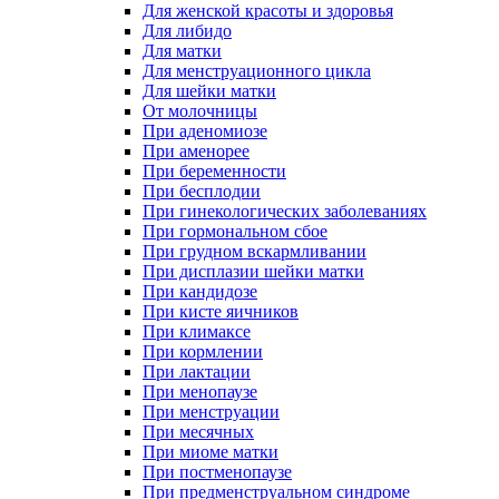
Для женской красоты и здоровья
Для либидо
Для матки
Для менструационного цикла
Для шейки матки
От молочницы
При аденомиозе
При аменорее
При беременности
При бесплодии
При гинекологических заболеваниях
При гормональном сбое
При грудном вскармливании
При дисплазии шейки матки
При кандидозе
При кисте яичников
При климаксе
При кормлении
При лактации
При менопаузе
При менструации
При месячных
При миоме матки
При постменопаузе
При предменструальном синдроме