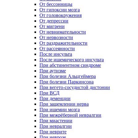
От бессонницы
От гипоксии мозга
От головокружения
От депрессии
От мигрени
От невнимательности
От нервозности
От раздражительности
От рассеянности
После инсульта
После ишемического инсульта
При абстинентном синдроме
При аутизме
При болезни Альцгеймера
При болезни Паркинсона
При вегето-сосудистой дистонии
При ВСД
При деменции
При защемлении нерва
При ишемии мозга
При межрёберной невралгии
При миастении
При невралгии
При неврите
При неврозе