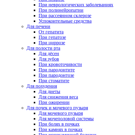
При неврологических заболеваниях
При полинейропатии
При рассеянном склерозе
Успокоительные средства
Для печени
От гепатита
При гепатозе
При циррозе
Для полости рта
Для дёсен
Для зубов
При кровоточивости
При пародонтите
При пародонтозе
При стоматите
Для похудения
Для диеты
Для снижения веса
При ожирении
Для почек и мочевого пузыря
Для мочевого пузыря
Для мочеполовой системы
При болях в почках
При камнях в почках
При мочекаменной болезни