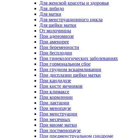
Для женской красоты и здоровья
Для либидо
Для матки
Для менструационного цикла
Для шейки матки
От молочницы
При аденомиозе
При аменорее
При беременности
При бесплодии
При гинекологических заболеваниях
При гормональном сбое
При грудном вскармливании
При дисплазии шейки матки
При кандидозе
При кисте яичников
При климаксе
При кормлении
При лактации
При менопаузе
При менструации
При месячных
При миоме матки
При постменопаузе
При предменструальном синдроме