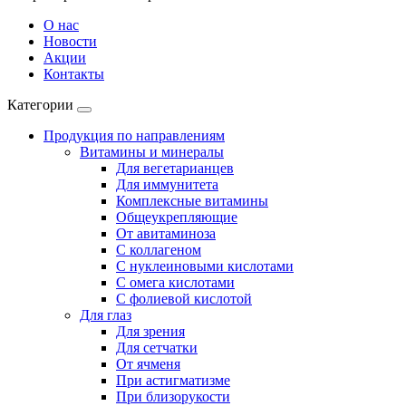
О нас
Новости
Акции
Контакты
Категории
Продукция по направлениям
Витамины и минералы
Для вегетарианцев
Для иммунитета
Комплексные витамины
Общеукрепляющие
От авитаминоза
С коллагеном
С нуклеиновыми кислотами
С омега кислотами
С фолиевой кислотой
Для глаз
Для зрения
Для сетчатки
От ячменя
При астигматизме
При близорукости