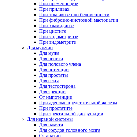
При пременопаузе
При приливах
При токсикозе при беременности
При фиброзно-кистозной мастопатии
При хламидиозе
При цистите
При эндометриозе
При эндометрите
Для мужчин
Для мужа
Для пениса
Для полового члена
Для потенции
Для простаты
Для секса
Для тестостерона
Для эрекции
От импотенции
При аденоме предстательной железы
При простатите
При эректильной дисфункции
Для нервной системы
Для памяти
Для сосудов головного мозга
От апатии