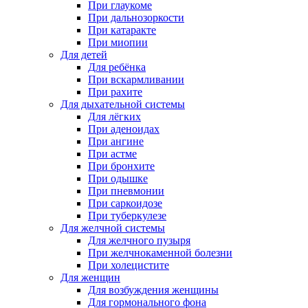
При глаукоме
При дальнозоркости
При катаракте
При миопии
Для детей
Для ребёнка
При вскармливании
При рахите
Для дыхательной системы
Для лёгких
При аденоидах
При ангине
При астме
При бронхите
При одышке
При пневмонии
При саркоидозе
При туберкулезе
Для желчной системы
Для желчного пузыря
При желчнокаменной болезни
При холецистите
Для женщин
Для возбуждения женщины
Для гормонального фона