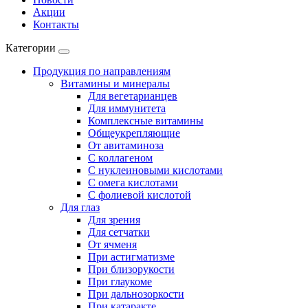
Акции
Контакты
Категории
Продукция по направлениям
Витамины и минералы
Для вегетарианцев
Для иммунитета
Комплексные витамины
Общеукрепляющие
От авитаминоза
С коллагеном
С нуклеиновыми кислотами
С омега кислотами
С фолиевой кислотой
Для глаз
Для зрения
Для сетчатки
От ячменя
При астигматизме
При близорукости
При глаукоме
При дальнозоркости
При катаракте