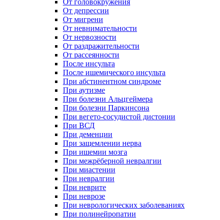
От головокружения
От депрессии
От мигрени
От невнимательности
От нервозности
От раздражительности
От рассеянности
После инсульта
После ишемического инсульта
При абстинентном синдроме
При аутизме
При болезни Альцгеймера
При болезни Паркинсона
При вегето-сосудистой дистонии
При ВСД
При деменции
При защемлении нерва
При ишемии мозга
При межрёберной невралгии
При миастении
При невралгии
При неврите
При неврозе
При неврологических заболеваниях
При полинейропатии