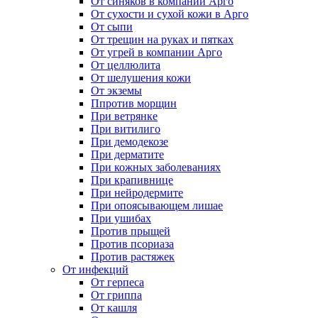
От синяков в компании Арго
От сухости и сухой кожи в Арго
От сыпи
От трещин на руках и пятках
От угрей в компании Арго
От целлюлита
От шелушения кожи
От экземы
Ппротив морщин
При ветрянке
При витилиго
При демодекозе
При дерматите
При кожных заболеваниях
При крапивнице
При нейродермите
При опоясывающем лишае
При ушибах
Против прыщей
Против псориаза
Против растяжек
От инфекций
От герпеса
От гриппа
От кашля