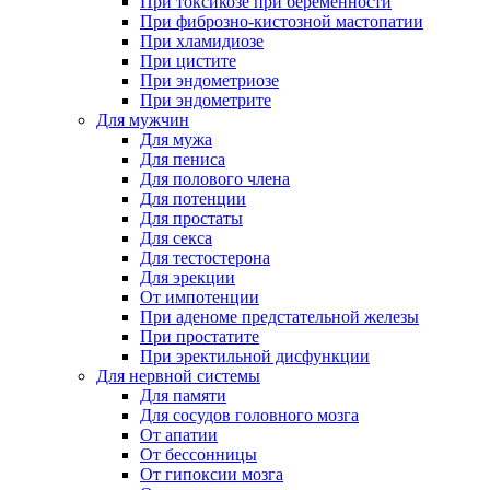
При токсикозе при беременности
При фиброзно-кистозной мастопатии
При хламидиозе
При цистите
При эндометриозе
При эндометрите
Для мужчин
Для мужа
Для пениса
Для полового члена
Для потенции
Для простаты
Для секса
Для тестостерона
Для эрекции
От импотенции
При аденоме предстательной железы
При простатите
При эректильной дисфункции
Для нервной системы
Для памяти
Для сосудов головного мозга
От апатии
От бессонницы
От гипоксии мозга