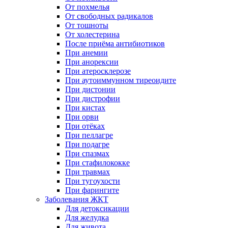
От похмелья
От свободных радикалов
От тошноты
От холестерина
После приёма антибиотиков
При анемии
При анорексии
При атеросклерозе
При аутоиммунном тиреоидите
При дистонии
При дистрофии
При кистах
При орви
При отёках
При пеллагре
При подагре
При спазмах
При стафилококке
При травмах
При тугоухости
При фарингите
Заболевания ЖКТ
Для детоксикации
Для желудка
Для живота