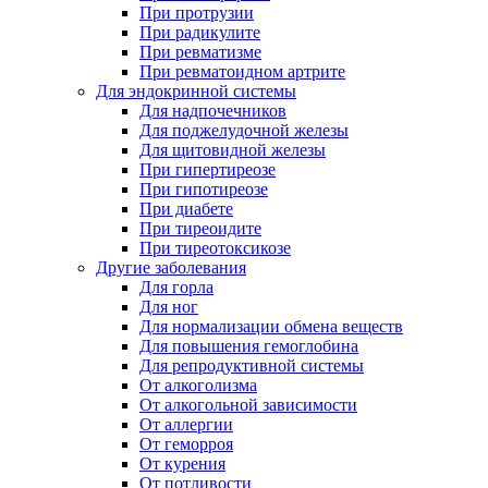
При протрузии
При радикулите
При ревматизме
При ревматоидном артрите
Для эндокринной системы
Для надпочечников
Для поджелудочной железы
Для щитовидной железы
При гипертиреозе
При гипотиреозе
При диабете
При тиреоидите
При тиреотоксикозе
Другие заболевания
Для горла
Для ног
Для нормализации обмена веществ
Для повышения гемоглобина
Для репродуктивной системы
От алкоголизма
От алкогольной зависимости
От аллергии
От геморроя
От курения
От потливости