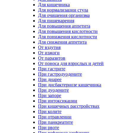
Для кишечника
Для нормализации стула
Для очищения организма
Для пищеварения
Для повышения аппетита
Для повышения кислотности
Для понижения кислотности
Для снижения аппетита
От вздутия
От изжоги
От паразитов
От поноса для взрослых и детей
При гастрите
При гастродуодените
При диарее
При дисбактериозе кишечника
При дуодените
При запоре
При интоксикации
При кишечных расстройствах
При колите
При отравлении
При панкреатите
При рвоте
При рефлюксе эзофагите