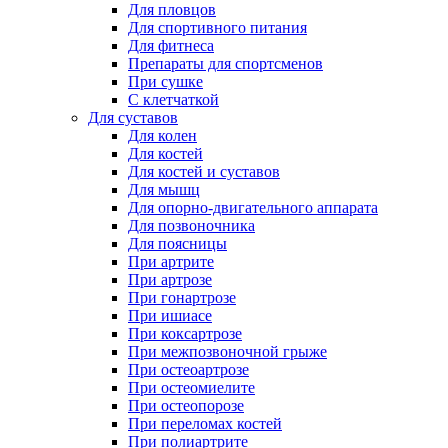
Для пловцов
Для спортивного питания
Для фитнеса
Препараты для спортсменов
При сушке
С клетчаткой
Для суставов
Для колен
Для костей
Для костей и суставов
Для мышц
Для опорно-двигательного аппарата
Для позвоночника
Для поясницы
При артрите
При артрозе
При гонартрозе
При ишиасе
При коксартрозе
При межпозвоночной грыже
При остеоартрозе
При остеомиелите
При остеопорозе
При переломах костей
При полиартрите