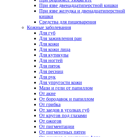
При язве двенадцатиперстной кишки
При язве желудка и двенадцатиперстной
кишки
Средства для пищеварения
Кожные заболевания
Для губ
Для заживления ран
Для кожи
Для кожи лица
Для кутикулы
Для ногтей
Для пяток
Для ресниц
Для рук
Для упругости кожи
Мази и гели от папиллом
От акне
От бородавок и папиллом
От грибка
От заедов в уголках губ
От кругов под глазами
От ожогов
От пигментации
От пигментных пятен