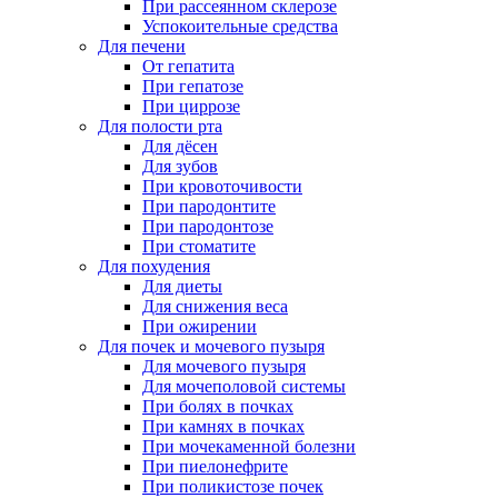
При рассеянном склерозе
Успокоительные средства
Для печени
От гепатита
При гепатозе
При циррозе
Для полости рта
Для дёсен
Для зубов
При кровоточивости
При пародонтите
При пародонтозе
При стоматите
Для похудения
Для диеты
Для снижения веса
При ожирении
Для почек и мочевого пузыря
Для мочевого пузыря
Для мочеполовой системы
При болях в почках
При камнях в почках
При мочекаменной болезни
При пиелонефрите
При поликистозе почек