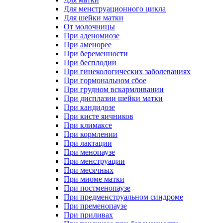
Для менструационного цикла
Для шейки матки
От молочницы
При аденомиозе
При аменорее
При беременности
При бесплодии
При гинекологических заболеваниях
При гормональном сбое
При грудном вскармливании
При дисплазии шейки матки
При кандидозе
При кисте яичников
При климаксе
При кормлении
При лактации
При менопаузе
При менструации
При месячных
При миоме матки
При постменопаузе
При предменструальном синдроме
При пременопаузе
При приливах