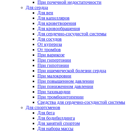
При почечной недостаточности
Для сердца
Для вен
Для капилляров
Для кроветворения
Для кровообращения
Для сердечно-сосудистой системы
Для сосудов
От купероза
От тромбов
При варикозе
При гипертонии
При гипотонии
При ишемической болезни сердца
При малокровии
При повышенном давлении
При пониженном давлении
При тахикардии
При тромбоцитопении
Средства для сердечно-сосудистой системы
Для спортсменов
Для бега
Для бодибилдинга
Для занятий спортом
Для набора массы