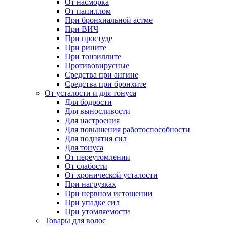
От насморка
От папиллом
При бронхиальной астме
При ВИЧ
При простуде
При рините
При тонзиллите
Противовирусные
Средства при ангине
Средства при бронхите
От усталости и для тонуса
Для бодрости
Для выносливости
Для настроения
Для повышения работоспособности
Для поднятия сил
Для тонуса
От переутомлении
От слабости
От хронической усталости
При нагрузках
При нервном истощении
При упадке сил
При утомляемости
Товары для волос