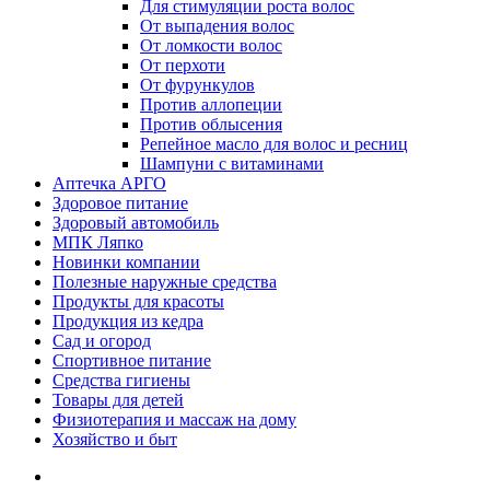
Для стимуляции роста волос
От выпадения волос
От ломкости волос
От перхоти
От фурункулов
Против аллопеции
Против облысения
Репейное масло для волос и ресниц
Шампуни с витаминами
Аптечка АРГО
Здоровое питание
Здоровый автомобиль
МПК Ляпко
Новинки компании
Полезные наружные средства
Продукты для красоты
Продукция из кедра
Сад и огород
Спортивное питание
Средства гигиены
Товары для детей
Физиотерапия и массаж на дому
Хозяйство и быт