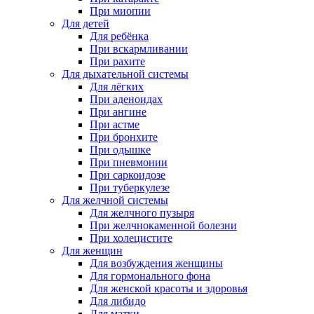
При миопии
Для детей
Для ребёнка
При вскармливании
При рахите
Для дыхательной системы
Для лёгких
При аденоидах
При ангине
При астме
При бронхите
При одышке
При пневмонии
При саркоидозе
При туберкулезе
Для желчной системы
Для желчного пузыря
При желчнокаменной болезни
При холецистите
Для женщин
Для возбуждения женщины
Для гормонального фона
Для женской красоты и здоровья
Для либидо
Для матки