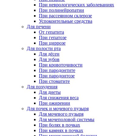
При неврологических заболеваниях
При полинейропатии
При рассеянном склерозе
Успокоительные средства
Для печени
От гепатита
При гепатозе
При циррозе
Для полости рта
Для дёсен
Для зубов
При кровоточивости
При пародонтите
При пародонтозе
При стоматите
Для похудения
Для диеты
Для снижения веса
При ожирении
Для почек и мочевого пузыря
Для мочевого пузыря
Для мочеполовой системы
При болях в почках
При камнях в почках
При мочекаменной болезни