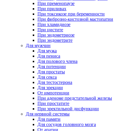
При пременопаузе
При приливах
При токсикозе при беременности
При фиброзно-кистозной мастопатии
При хламидиозе
При цистите
При эндометриозе
При эндометрите
Для мужчин
Для мужа
Для пениса
Для полового члена
Для потенции
Для простаты
Для секса
Для тестостерона
Для эрекции
От импотенции
При аденоме предстательной железы
При простатите
При эректильной дисфункции
Для нервной системы
Для памяти
Для сосудов головного мозга
От апатии