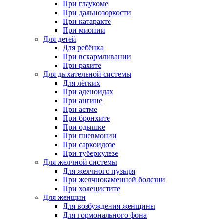
При глаукоме
При дальнозоркости
При катаракте
При миопии
Для детей
Для ребёнка
При вскармливании
При рахите
Для дыхательной системы
Для лёгких
При аденоидах
При ангине
При астме
При бронхите
При одышке
При пневмонии
При саркоидозе
При туберкулезе
Для желчной системы
Для желчного пузыря
При желчнокаменной болезни
При холецистите
Для женщин
Для возбуждения женщины
Для гормонального фона