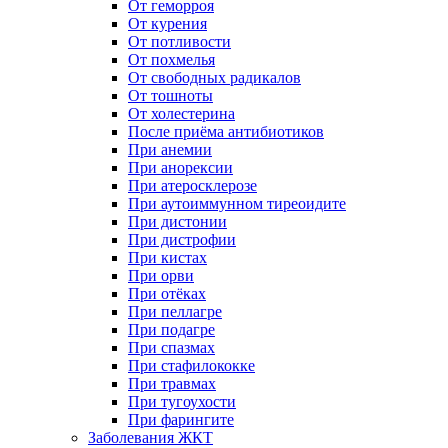
От геморроя
От курения
От потливости
От похмелья
От свободных радикалов
От тошноты
От холестерина
После приёма антибиотиков
При анемии
При анорексии
При атеросклерозе
При аутоиммунном тиреоидите
При дистонии
При дистрофии
При кистах
При орви
При отёках
При пеллагре
При подагре
При спазмах
При стафилококке
При травмах
При тугоухости
При фарингите
Заболевания ЖКТ