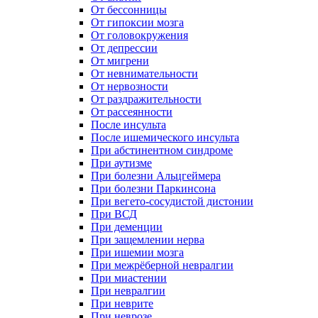
От бессонницы
От гипоксии мозга
От головокружения
От депрессии
От мигрени
От невнимательности
От нервозности
От раздражительности
От рассеянности
После инсульта
После ишемического инсульта
При абстинентном синдроме
При аутизме
При болезни Альцгеймера
При болезни Паркинсона
При вегето-сосудистой дистонии
При ВСД
При деменции
При защемлении нерва
При ишемии мозга
При межрёберной невралгии
При миастении
При невралгии
При неврите
При неврозе