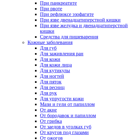
При панкреатите
При рвоте
При рефлюксе эзофагите
При язве двенадцатиперстной кишки
При язве желудка и двенадцатиперстной
кишки
Средства для пищеварения
Кожные заболевания
Для губ
Для заживления ран
Для кожи
Для кожи лица
Для кутикулы
Для ногтей
Для пяток
Для ресниц
Для рук
Для упругости кожи
Мази и гели от папиллом
От акне
От бородавок и папиллом
От грибка
От заедов в уголках губ
От кругов под глазами
От ожогов