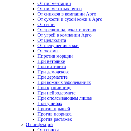
От пигментации
От пигментных пятен
От синяков в компании Арго
От сухости и сухой кожи в Арго
От сыпи
От трещин на руках и пятках
От угрей в компании Арго
От целлюлита
От шелушения кожи
От экземы
Ппротив морщин
При ветрянке
При витилиго
При демодекозе
При дерматите
При кожных заболеваниях
При крапивнице
При нейродермите
При опоясывающем лишае
При ушибах
Против прыщей
Против псориаза
Против растяжек
От инфекций
От герпеса