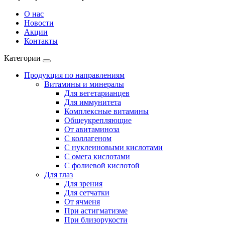
О нас
Новости
Акции
Контакты
Категории
Продукция по направлениям
Витамины и минералы
Для вегетарианцев
Для иммунитета
Комплексные витамины
Общеукрепляющие
От авитаминоза
С коллагеном
С нуклеиновыми кислотами
С омега кислотами
С фолиевой кислотой
Для глаз
Для зрения
Для сетчатки
От ячменя
При астигматизме
При близорукости