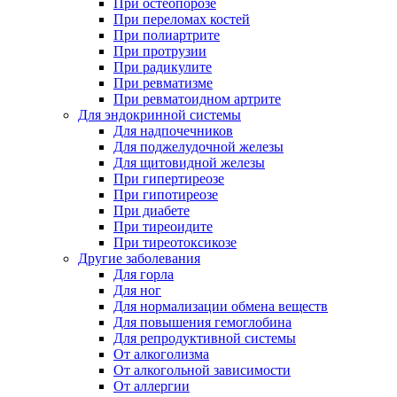
При остеопорозе
При переломах костей
При полиартрите
При протрузии
При радикулите
При ревматизме
При ревматоидном артрите
Для эндокринной системы
Для надпочечников
Для поджелудочной железы
Для щитовидной железы
При гипертиреозе
При гипотиреозе
При диабете
При тиреоидите
При тиреотоксикозе
Другие заболевания
Для горла
Для ног
Для нормализации обмена веществ
Для повышения гемоглобина
Для репродуктивной системы
От алкоголизма
От алкогольной зависимости
От аллергии