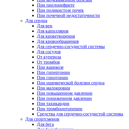
При пиелонефрите
При поликистозе почек
При почечной недостаточности
Для сердца
Для вен
Для капилляров
Для кроветворения
Для кровообращения
Для сердечно-сосудистой системы
Для сосудов
От купероза
От тромбов
При варикозе
При гипертонии
При гипотонии
При ишемической болезни сердца
При малокровии
При повышенном давлении
При пониженном давлении
При тахикардии
При тромбоцитопении
Средства для сердечно-сосудистой системы
Для спортсменов
Для бега