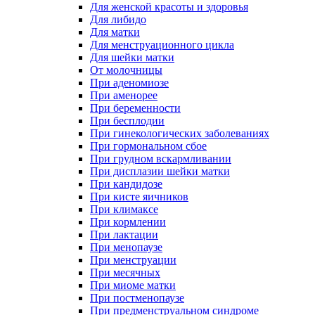
Для женской красоты и здоровья
Для либидо
Для матки
Для менструационного цикла
Для шейки матки
От молочницы
При аденомиозе
При аменорее
При беременности
При бесплодии
При гинекологических заболеваниях
При гормональном сбое
При грудном вскармливании
При дисплазии шейки матки
При кандидозе
При кисте яичников
При климаксе
При кормлении
При лактации
При менопаузе
При менструации
При месячных
При миоме матки
При постменопаузе
При предменструальном синдроме