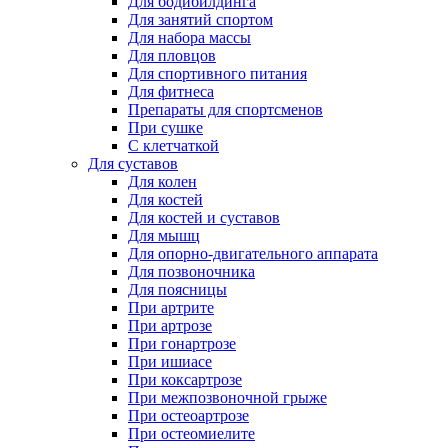
Для бодибилдинга
Для занятий спортом
Для набора массы
Для пловцов
Для спортивного питания
Для фитнеса
Препараты для спортсменов
При сушке
С клетчаткой
Для суставов
Для колен
Для костей
Для костей и суставов
Для мышц
Для опорно-двигательного аппарата
Для позвоночника
Для поясницы
При артрите
При артрозе
При гонартрозе
При ишиасе
При коксартрозе
При межпозвоночной грыже
При остеоартрозе
При остеомиелите