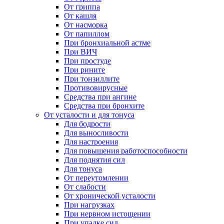
От гриппа
От кашля
От насморка
От папиллом
При бронхиальной астме
При ВИЧ
При простуде
При рините
При тонзиллите
Противовирусные
Средства при ангине
Средства при бронхите
От усталости и для тонуса
Для бодрости
Для выносливости
Для настроения
Для повышения работоспособности
Для поднятия сил
Для тонуса
От переутомлении
От слабости
От хронической усталости
При нагрузках
При нервном истощении
При упадке сил