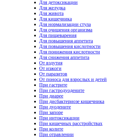
Для детоксикации
Для желудка
Для живота
Для кишечника
Для нормализации стула
Для очищения организма
Для пищеварения
Для повышения аппетита
Для повышения кислотности
Для понижения кислотности
Для снижения аппетита
От вздутия
От изжоги
От паразитов
От поноса для взрослых и детей
При гастрите
При гастродуодените
При диарее
При дисбактериозе кишечника
При дуодените
При запоре
При интоксикации
При кишечных расстройствах
При колите
При отравлении