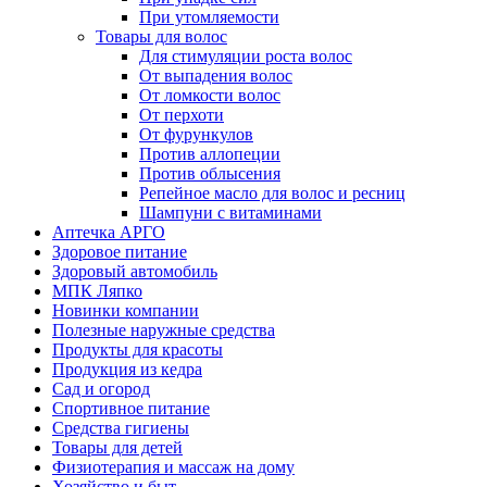
При утомляемости
Товары для волос
Для стимуляции роста волос
От выпадения волос
От ломкости волос
От перхоти
От фурункулов
Против аллопеции
Против облысения
Репейное масло для волос и ресниц
Шампуни с витаминами
Аптечка АРГО
Здоровое питание
Здоровый автомобиль
МПК Ляпко
Новинки компании
Полезные наружные средства
Продукты для красоты
Продукция из кедра
Сад и огород
Спортивное питание
Средства гигиены
Товары для детей
Физиотерапия и массаж на дому
Хозяйство и быт